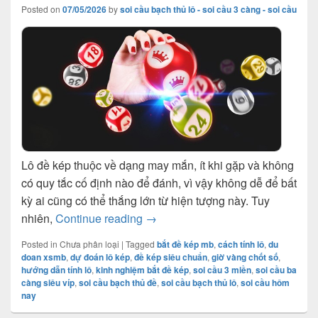
Posted on
07/05/2026
by
soi cầu bạch thủ lô - soi cầu 3 càng - soi cầu
Lô đề kép thuộc về dạng may mắn, ít khi gặp và không
có quy tắc cố định nào để đánh, vì vậy không dễ để bất
kỳ ai cũng có thể thắng lớn từ hiện tượng này. Tuy
kinh nghiệm bắt đề kép siêu chuẩn
nhiên,
Continue reading
→
Posted in
Chưa phân loại
|
Tagged
bắt đề kép mb
,
cách tính lô
,
du
doan xsmb
,
dự đoán lô kép
,
đề kép siêu chuẩn
,
giờ vàng chốt số
,
hướng dẫn tính lô
,
kinh nghiệm bắt đề kép
,
soi cầu 3 miền
,
soi cầu ba
càng siêu víp
,
soi cầu bạch thủ đề
,
soi cầu bạch thủ lô
,
soi cầu hôm
nay