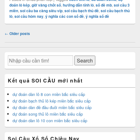
đoán lô kép
,
giờ vàng chốt số
,
hướng dẫn tính lô
,
số đề mb
,
soi cầu 3
miền
,
soi cầu ba càng siêu víp
,
soi cầu bạch thủ đề
,
soi cầu bạch thủ
lô
,
soi cầu hôm nay
,
ý nghĩa các con số đề
,
ý nghĩa số đề
Post
←
Older posts
navigation
Search
Kết quả SOI CẦU mới nhất
dự đoán dàn lô 8 con miền bắc siêu cấp
dự đoán bạch thủ lô kép miền bắc siêu cấp
dự đoán dàn đề đầu đuôi miền bắc siêu cấp
dự đoán song thủ lô miền bắc siêu cấp
dự đoán dàn lô 10 con miền bắc siêu cấp
Soi Cầu Xổ Số Chiều Nay