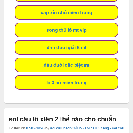
cặp xỉu chủ miền trung
song thủ lô mt vip
đầu đuôi giải 8 mt
đầu đuôi đặc biệt mt
lô 3 số miền trung
soi cầu lô xiên 2 thế nào cho chuẩn
Posted on
07/05/2026
by
soi cầu bạch thủ lô - soi cầu 3 càng - soi cầu