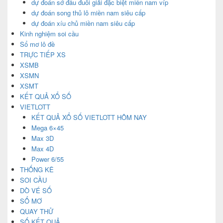
dự đoán sớ đầu đuôi giải đặc biệt miền nam víp
dự đoán song thủ lô miền nam siêu cấp
dự đoán xíu chủ miền nam siêu cấp
Kinh nghiệm soi cầu
Sổ mơ lô đề
TRỰC TIẾP XS
XSMB
XSMN
XSMT
KẾT QUẢ XỔ SỐ
VIETLOTT
KẾT QUẢ XỔ SỐ VIETLOTT HÔM NAY
Mega 6×45
Max 3D
Max 4D
Power 6/55
THỐNG KÊ
SOI CẦU
DÒ VÉ SỐ
SỔ MƠ
QUAY THỬ
SỐ KẾT QUẢ