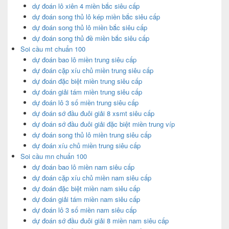
dự đoán lô xiên 4 miền bắc siêu cấp
dự đoán song thủ lô kép miền bắc siêu cấp
dự đoán song thủ lô miền bắc siêu cấp
dự đoán song thủ đề miền bắc siêu cấp
Soi cầu mt chuẩn 100
dự đoán bao lô miền trung siêu cấp
dự đoán cặp xíu chủ miền trung siêu cấp
dự đoán đặc biệt miền trung siêu cấp
dự đoán giải tám miền trung siêu cấp
dự đoán lô 3 số miền trung siêu cấp
dự đoán sớ đầu đuôi giải 8 xsmt siêu cấp
dự đoán sớ đầu đuôi giải đặc biệt miền trung víp
dự đoán song thủ lô miền trung siêu cấp
dự đoán xíu chủ miền trung siêu cấp
Soi cầu mn chuẩn 100
dự đoán bao lô miền nam siêu cấp
dự đoán cặp xíu chủ miền nam siêu cấp
dự đoán đặc biệt miền nam siêu cấp
dự đoán giải tám miền nam siêu cấp
dự đoán lô 3 số miền nam siêu cấp
dự đoán sớ đầu đuôi giải 8 miền nam siêu cấp