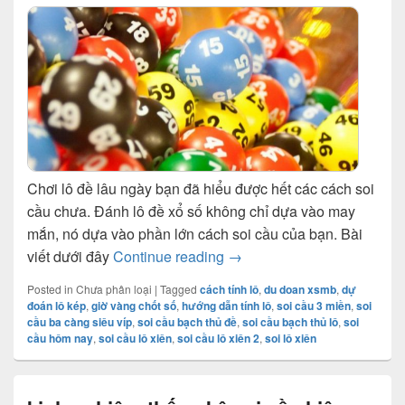
Chơi lô đề lâu ngày bạn đã hiểu được hết các cách soi
cầu chưa. Đánh lô đề xổ số không chỉ dựa vào may
mắn, nó dựa vào phần lớn cách soi cầu của bạn. Bài
soi cầu lô xiên 2 thế nào c
viết dưới đây
Continue reading
→
Posted in
Chưa phân loại
|
Tagged
cách tính lô
,
du doan xsmb
,
dự
đoán lô kép
,
giờ vàng chốt số
,
hướng dẫn tính lô
,
soi cầu 3 miền
,
soi
cầu ba càng siêu víp
,
soi cầu bạch thủ đề
,
soi cầu bạch thủ lô
,
soi
cầu hôm nay
,
soi cầu lô xiên
,
soi cầu lô xiên 2
,
soi lô xiên