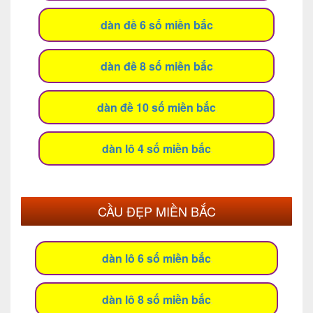
dàn đề 6 số miền bắc
dàn đề 8 số miền bắc
dàn đề 10 số miền bắc
dàn lô 4 số miền bắc
CẦU ĐẸP MIỀN BẮC
dàn lô 6 số miền bắc
dàn lô 8 số miền bắc