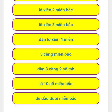
lô xiên 2 miền bắc
lô xiên 3 miền bắc
dàn lô xiên 4 miền
3 càng miền bắc
dàn 3 càng 2 số mb
lô 10 số miền bắc
đề đầu đuôi miền bắc