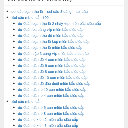
soi cầu bạch thủ lô – soi cầu 3 càng – soi cầu
Soi cầu mb chuẩn 100
dự đoán bạch thủ lô 2 nháy víp miền bắc siêu cấp
dự đoán ba càng víp miền bắc siêu cấp
dự đoán bạch thủ đề miền bắc siêu cấp
dự đoán bạch thủ lô kép miền bắc siêu cấp
dự đoán bạch thủ lô miền bắc siêu cấp
dự đoán cặp 3 càng víp miền bắc siêu cấp
dự đoán dàn đề 4 con miền bắc siêu cấp
dự đoán dàn đề 6 con miền bắc siêu cấp
dự đoán dàn đề 8 con miền bắc siêu cấp
dự đoán dàn đề 10 con miền bắc siêu cấp
dự đoán dàn đề đầu đuôi miền bắc siêu cấp
dự đoán dàn lô 10 con miền bắc siêu cấp
dự đoán dàn lô 4 con miền bắc siêu cấp
Soi cầu mb chuẩn
dự đoán dàn lô 6 con miền bắc siêu cấp
dự đoán dàn lô 8 con miền bắc siêu cấp
dự đoán lô xiên 2 miền bắc siêu cấp
dự đoán lô xiên 3 miền bắc siêu cấp