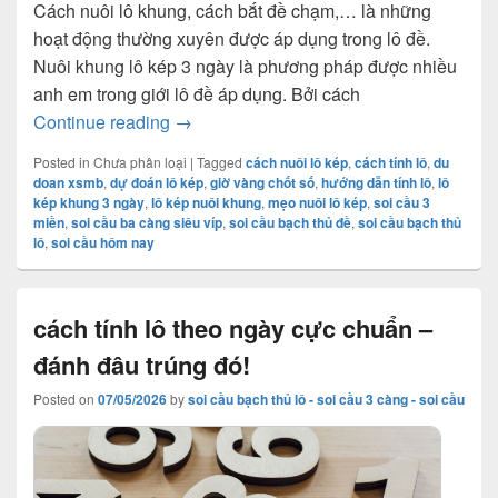
Cách nuôi lô khung, cách bắt đề chạm,… là những
hoạt động thường xuyên được áp dụng trong lô đề.
Nuôi khung lô kép 3 ngày là phương pháp được nhiều
anh em trong giới lô đề áp dụng. Bởi cách
bỏ túi ngay mẹo nuôi khung lô kép 3 ngà
Continue reading
→
Posted in
Chưa phân loại
|
Tagged
cách nuôi lô kép
,
cách tính lô
,
du
doan xsmb
,
dự đoán lô kép
,
giờ vàng chốt số
,
hướng dẫn tính lô
,
lô
kép khung 3 ngày
,
lô kép nuôi khung
,
mẹo nuôi lô kép
,
soi cầu 3
miền
,
soi cầu ba càng siêu víp
,
soi cầu bạch thủ đề
,
soi cầu bạch thủ
lô
,
soi cầu hôm nay
cách tính lô theo ngày cực chuẩn –
đánh đâu trúng đó!
Posted on
07/05/2026
by
soi cầu bạch thủ lô - soi cầu 3 càng - soi cầu