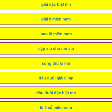
giải đặc biệt mn
giải 8 miền nam
bao lô miền nam
cặp xỉu chủ mn vip
song thủ lô mn
đầu đuôi giải 8 mn
đầu đuôi đặc biệt mn
lô 3 số miền nam