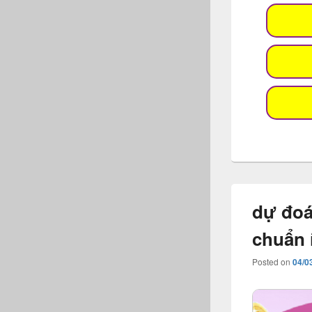
dự đoá
chuẩn 
Posted on
04/0