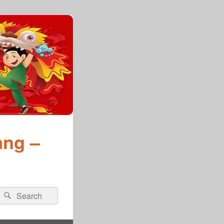
àng –
Search
Search
for: