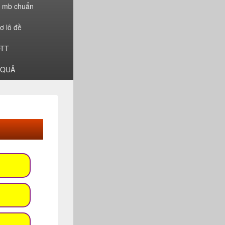
u mb chuẩn
ơ lô đề
OTT
 QUẢ