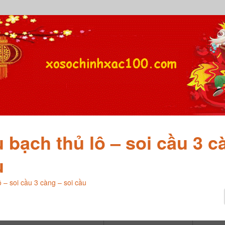
u bạch thủ lô – soi cầu 3 c
u
ô – soi cầu 3 càng – soi cầu