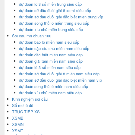
dự đoán lô 3 số miền trung siêu cấp
dự đoán sớ đầu đuôi giải 8 xsmt siêu cấp
dự đoán sớ đầu đuôi giải đặc biệt miền trung víp
dự đoán song thủ lô miền trung siêu cấp
dự đoán xíu chủ miền trung siêu cấp
Soi cầu mn chuẩn 100
dự đoán bao lô miền nam siêu cấp
dự đoán cặp xíu chủ miền nam siêu cấp
dự đoán đặc biệt miền nam siêu cấp
dự đoán giải tám miền nam siêu cấp
dự đoán lô 3 số miền nam siêu cấp
dự đoán sớ đầu đuôi giải 8 miền nam siêu cấp
dự đoán sớ đầu đuôi giải đặc biệt miền nam víp
dự đoán song thủ lô miền nam siêu cấp
dự đoán xíu chủ miền nam siêu cấp
Kinh nghiệm soi cầu
Sổ mơ lô đề
TRỰC TIẾP XS
XSMB
XSMN
XSMT