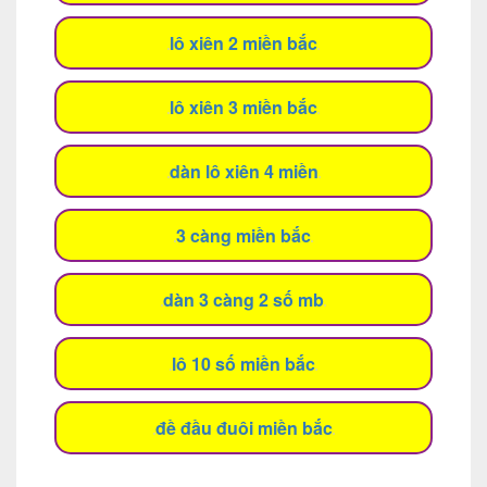
lô xiên 2 miền bắc
lô xiên 3 miền bắc
dàn lô xiên 4 miền
3 càng miền bắc
dàn 3 càng 2 số mb
lô 10 số miền bắc
đề đầu đuôi miền bắc