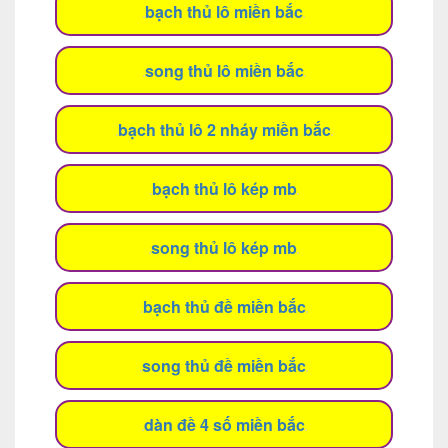
bạch thủ lô miền bắc
song thủ lô miền bắc
bạch thủ lô 2 nháy miền bắc
bạch thủ lô kép mb
song thủ lô kép mb
bạch thủ đề miền bắc
song thủ đề miền bắc
dàn đề 4 số miền bắc