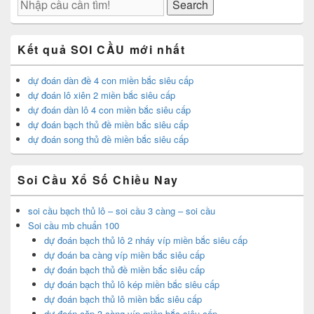
Search
Kết quả SOI CẦU mới nhất
dự đoán dàn đề 4 con miền bắc siêu cấp
dự đoán lô xiên 2 miền bắc siêu cấp
dự đoán dàn lô 4 con miền bắc siêu cấp
dự đoán bạch thủ đề miền bắc siêu cấp
dự đoán song thủ đề miền bắc siêu cấp
Soi Cầu Xổ Số Chiều Nay
soi cầu bạch thủ lô – soi cầu 3 càng – soi cầu
Soi cầu mb chuẩn 100
dự đoán bạch thủ lô 2 nháy víp miền bắc siêu cấp
dự đoán ba càng víp miền bắc siêu cấp
dự đoán bạch thủ đề miền bắc siêu cấp
dự đoán bạch thủ lô kép miền bắc siêu cấp
dự đoán bạch thủ lô miền bắc siêu cấp
dự đoán cặp 3 càng víp miền bắc siêu cấp