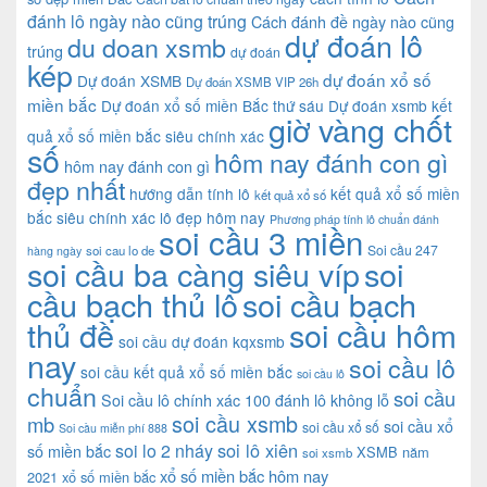
đánh lô ngày nào cũng trúng
Cách đánh đề ngày nào cũng
dự đoán lô
du doan xsmb
trúng
dự đoán
kép
dự đoán xổ số
Dự đoán XSMB
Dự đoán XSMB VIP 26h
miền bắc
Dự đoán xổ số miền Bắc thứ sáu Dự đoán xsmb kết
giờ vàng chốt
quả xổ số miền bắc siêu chính xác
số
hôm nay đánh con gì
hôm nay đánh con gì
đẹp nhất
hướng dẫn tính lô
kết quả xổ số miền
kết quả xổ số
bắc siêu chính xác
lô đẹp hôm nay
Phương pháp tính lô chuẩn đánh
soi cầu 3 miền
Soi cầu 247
soi cau lo de
hàng ngày
soi cầu ba càng siêu víp
soi
cầu bạch thủ lô
soi cầu bạch
thủ đề
soi cầu hôm
soi cầu dự đoán kqxsmb
nay
soi cầu lô
soi cầu kết quả xổ số miền bắc
soi cầu lô
chuẩn
soi cầu
Soi cầu lô chính xác 100 đánh lô không lỗ
soi cầu xsmb
mb
soi cầu xổ
soi cầu xổ số
Soi cầu miễn phí 888
soi lô xiên
soi lo 2 nháy
số miền bắc
XSMB năm
soi xsmb
xổ số miền bắc hôm nay
2021
xổ số miền bắc