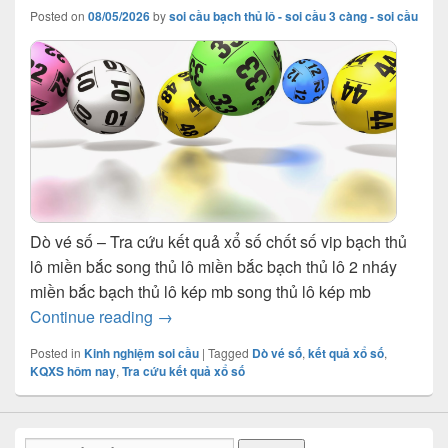
Posted on
08/05/2026
by
soi cầu bạch thủ lô - soi cầu 3 càng - soi cầu
Dò vé số – Tra cứu kết quả xổ số chốt số vip bạch thủ
lô miền bắc song thủ lô miền bắc bạch thủ lô 2 nháy
miền bắc bạch thủ lô kép mb song thủ lô kép mb
Dò vé số Tra cứu kết quả xổ số – KQXS
Continue reading
→
Posted in
Kinh nghiệm soi cầu
|
Tagged
Dò vé số
,
kết quả xổ số
,
KQXS hôm nay
,
Tra cứu kết quả xổ số