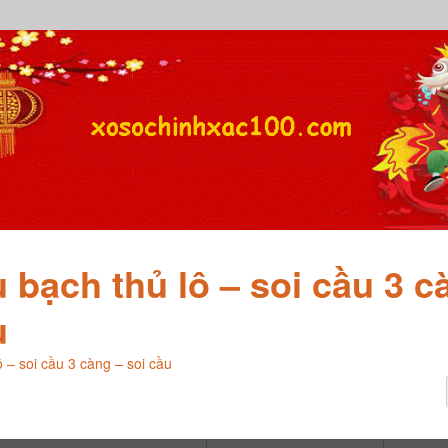
u bạch thủ lô – soi cầu 3 c
u
ô – soi cầu 3 càng – soi cầu