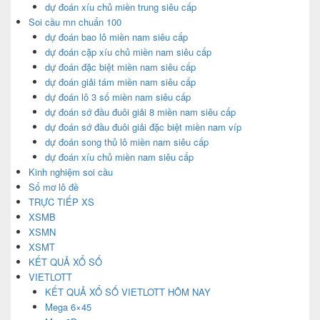
dự đoán xíu chủ miền trung siêu cấp
Soi cầu mn chuẩn 100
dự đoán bao lô miền nam siêu cấp
dự đoán cặp xíu chủ miền nam siêu cấp
dự đoán đặc biệt miền nam siêu cấp
dự đoán giải tám miền nam siêu cấp
dự đoán lô 3 số miền nam siêu cấp
dự đoán sớ đầu đuôi giải 8 miền nam siêu cấp
dự đoán sớ đầu đuôi giải đặc biệt miền nam víp
dự đoán song thủ lô miền nam siêu cấp
dự đoán xíu chủ miền nam siêu cấp
Kinh nghiệm soi cầu
Sổ mơ lô đề
TRỰC TIẾP XS
XSMB
XSMN
XSMT
KẾT QUẢ XỔ SỐ
VIETLOTT
KẾT QUẢ XỔ SỐ VIETLOTT HÔM NAY
Mega 6×45