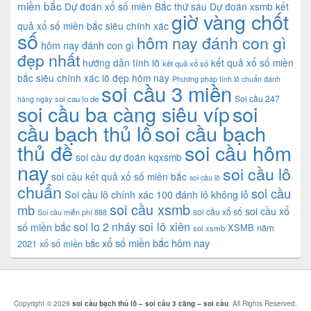
miền bắc
Dự đoán xổ số miền Bắc thứ sáu Dự đoán xsmb kết
giờ vàng chốt
quả xổ số miền bắc siêu chính xác
số
hôm nay đánh con gì
hôm nay đánh con gì
đẹp nhất
hướng dẫn tính lô
kết quả xổ số miền
kết quả xổ số
bắc siêu chính xác
lô đẹp hôm nay
Phương pháp tính lô chuẩn đánh
soi cầu 3 miền
Soi cầu 247
soi cau lo de
hàng ngày
soi cầu ba càng siêu víp
soi
cầu bạch thủ lô
soi cầu bạch
thủ đề
soi cầu hôm
soi cầu dự đoán kqxsmb
nay
soi cầu lô
soi cầu kết quả xổ số miền bắc
soi cầu lô
chuẩn
soi cầu
Soi cầu lô chính xác 100 đánh lô không lỗ
soi cầu xsmb
mb
soi cầu xổ
soi cầu xổ số
Soi cầu miễn phí 888
soi lô xiên
soi lo 2 nháy
số miền bắc
XSMB năm
soi xsmb
xổ số miền bắc hôm nay
2021
xổ số miền bắc
Copyright © 2026
soi cầu bạch thủ lô – soi cầu 3 càng – soi cầu
. All Rights Reserved.