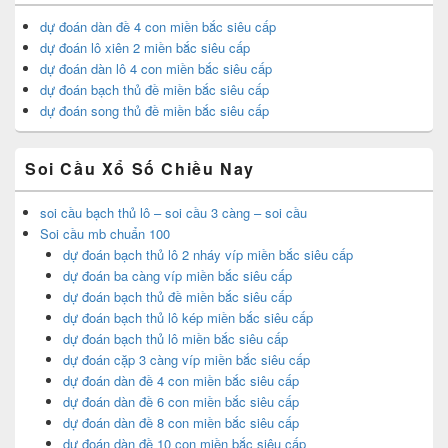
dự đoán dàn đề 4 con miền bắc siêu cấp
dự đoán lô xiên 2 miền bắc siêu cấp
dự đoán dàn lô 4 con miền bắc siêu cấp
dự đoán bạch thủ đề miền bắc siêu cấp
dự đoán song thủ đề miền bắc siêu cấp
Soi Cầu Xổ Số Chiều Nay
soi cầu bạch thủ lô – soi cầu 3 càng – soi cầu
Soi cầu mb chuẩn 100
dự đoán bạch thủ lô 2 nháy víp miền bắc siêu cấp
dự đoán ba càng víp miền bắc siêu cấp
dự đoán bạch thủ đề miền bắc siêu cấp
dự đoán bạch thủ lô kép miền bắc siêu cấp
dự đoán bạch thủ lô miền bắc siêu cấp
dự đoán cặp 3 càng víp miền bắc siêu cấp
dự đoán dàn đề 4 con miền bắc siêu cấp
dự đoán dàn đề 6 con miền bắc siêu cấp
dự đoán dàn đề 8 con miền bắc siêu cấp
dự đoán dàn đề 10 con miền bắc siêu cấp