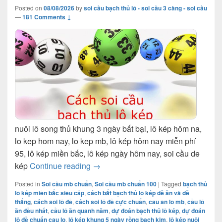
Posted on
08/08/2026
by
soi cầu bạch thủ lô - soi cầu 3 càng - soi cầu
—
181 Comments ↓
nuôi lô song thủ khung 3 ngày bất bại, lô kép hôm na,
lo kep hom nay, lo kep mb, lô kép hôm nay miễn phí
95, lô kép miền bắc, lô kép ngày hôm nay, soi cầu de
dự đoán bạch thủ lô kép miền bắc si
kép
Continue reading
→
Posted in
Soi cầu mb chuẩn
,
Soi cầu mb chuẩn 100
|
Tagged
bạch thủ
lô kép miền bắc siêu cấp
,
cách bắt bạch thủ lô kép dễ ăn và dễ
thắng
,
cách soi lô đề
,
cách soi lô đề cực chuẩn
,
cau an lo mb
,
cầu lô
ăn đều nhất
,
cầu lô ăn quanh năm
,
dự đoán bạch thủ lô kép
,
dự đoán
lô đề chuẩn cau lo
,
lô kép khung 5 ngày rồng bạch kim
,
lô kép nuôi