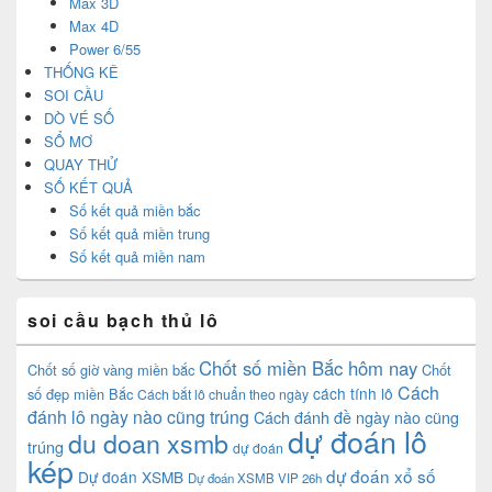
Max 3D
Max 4D
Power 6/55
THỐNG KÊ
SOI CẦU
DÒ VÉ SỐ
SỔ MƠ
QUAY THỬ
SỐ KẾT QUẢ
Số kết quả miền bắc
Số kết quả miền trung
Số kết quả miền nam
soi cầu bạch thủ lô
Chốt số miền Bắc hôm nay
Chốt số giờ vàng miền bắc
Chốt
Cách
cách tính lô
số đẹp miền Bắc
Cách bắt lô chuẩn theo ngày
đánh lô ngày nào cũng trúng
Cách đánh đề ngày nào cũng
dự đoán lô
du doan xsmb
trúng
dự đoán
kép
dự đoán xổ số
Dự đoán XSMB
Dự đoán XSMB VIP 26h