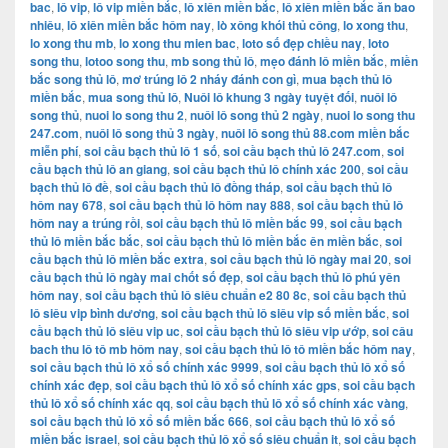
bac
,
lô vip
,
lô vip miền bắc
,
lô xiên miền bắc
,
lô xiên miền bắc ăn bao
nhiêu
,
lô xiên miền bắc hôm nay
,
lò xông khói thủ công
,
lo xong thu
,
lo xong thu mb
,
lo xong thu mien bac
,
loto số đẹp chiều nay
,
loto
song thu
,
lotoo song thu
,
mb song thủ lô
,
mẹo đánh lô miền bắc
,
miền
bắc song thủ lô
,
mơ trúng lô 2 nháy đánh con gì
,
mua bạch thủ lô
miền bắc
,
mua song thủ lô
,
Nuôi lô khung 3 ngày tuyệt đối
,
nuôi lô
song thủ
,
nuoi lo song thu 2
,
nuôi lô song thủ 2 ngày
,
nuoi lo song thu
247.com
,
nuôi lô song thủ 3 ngày
,
nuôi lô song thủ 88.com miền bắc
miễn phí
,
soi cầu bạch thủ lô 1 số
,
soi cầu bạch thủ lô 247.com
,
soi
cầu bạch thủ lô an giang
,
soi cầu bạch thủ lô chính xác 200
,
soi cầu
bạch thủ lô đề
,
soi cầu bạch thủ lô đồng tháp
,
soi cầu bạch thủ lô
hôm nay 678
,
soi cầu bạch thủ lô hôm nay 888
,
soi cầu bạch thủ lô
hôm nay a trúng rồi
,
soi cầu bạch thủ lô miền bắc 99
,
soi cầu bạch
thủ lô miền bắc bắc
,
soi cầu bạch thủ lô miền bắc ên miền bắc
,
soi
cầu bạch thủ lô miền bắc extra
,
soi cầu bạch thủ lô ngày mai 20
,
soi
cầu bạch thủ lô ngày mai chốt số đẹp
,
soi cầu bạch thủ lô phú yên
hôm nay
,
soi cầu bạch thủ lô siêu chuẩn e2 80 8c
,
soi cầu bạch thủ
lô siêu vip bình dương
,
soi cầu bạch thủ lô siêu vip số miền bắc
,
soi
cầu bạch thủ lô siêu vip uc
,
soi cầu bạch thủ lô siêu vip ướp
,
soi câu
bach thu lô tô mb hôm nay
,
soi cầu bạch thủ lô tô miền bắc hôm nay
,
soi cầu bạch thủ lô xổ số chính xác 9999
,
soi cầu bạch thủ lô xổ số
chính xác đẹp
,
soi cầu bạch thủ lô xổ số chính xác gps
,
soi cầu bạch
thủ lô xổ số chính xác qq
,
soi cầu bạch thủ lô xổ số chính xác vàng
,
soi cầu bạch thủ lô xổ số miền bắc 666
,
soi cầu bạch thủ lô xổ số
miền bắc israel
,
soi cầu bạch thủ lô xổ số siêu chuẩn it
,
soi cầu bạch