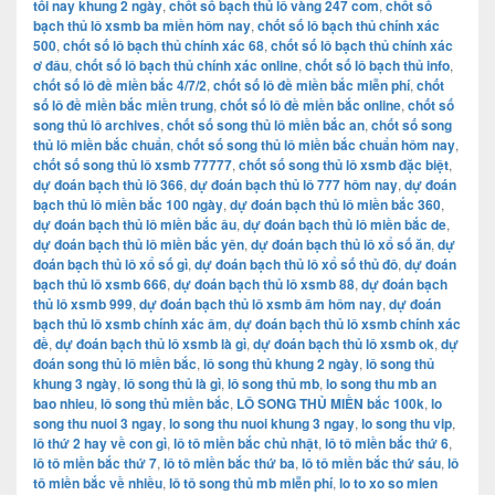
tối nay khung 2 ngày
,
chốt số bạch thủ lô vàng 247 com
,
chốt số
bạch thủ lô xsmb ba miền hôm nay
,
chốt số lô bạch thủ chính xác
500
,
chốt số lô bạch thủ chính xác 68
,
chốt số lô bạch thủ chính xác
ơ đâu
,
chốt số lô bạch thủ chính xác online
,
chốt số lô bạch thủ info
,
chốt số lô đề miền bắc 4/7/2
,
chốt số lô đề miền bắc miễn phí
,
chốt
số lô đề miền bắc miền trung
,
chốt số lô đề miền bắc online
,
chốt số
song thủ lô archives
,
chốt số song thủ lô miền bắc an
,
chốt số song
thủ lô miền bắc chuẩn
,
chốt số song thủ lô miền bắc chuẩn hôm nay
,
chốt số song thủ lô xsmb 77777
,
chốt số song thủ lô xsmb đặc biệt
,
dự đoán bạch thủ lô 366
,
dự đoán bạch thủ lô 777 hôm nay
,
dự đoán
bạch thủ lô miền bắc 100 ngày
,
dự đoán bạch thủ lô miền bắc 360
,
dự đoán bạch thủ lô miền bắc âu
,
dự đoán bạch thủ lô miền bắc de
,
dự đoán bạch thủ lô miền bắc yên
,
dự đoán bạch thủ lô xổ số ăn
,
dự
đoán bạch thủ lô xổ số gì
,
dự đoán bạch thủ lô xổ số thủ đô
,
dự đoán
bạch thủ lô xsmb 666
,
dự đoán bạch thủ lô xsmb 88
,
dự đoán bạch
thủ lô xsmb 999
,
dự đoán bạch thủ lô xsmb âm hôm nay
,
dự đoán
bạch thủ lô xsmb chính xác âm
,
dự đoán bạch thủ lô xsmb chính xác
đề
,
dự đoán bạch thủ lô xsmb là gì
,
dự đoán bạch thủ lô xsmb ok
,
dự
đoán song thủ lô miền bắc
,
lô song thủ khung 2 ngày
,
lô song thủ
khung 3 ngày
,
lô song thủ là gì
,
lô song thủ mb
,
lo song thu mb an
bao nhieu
,
lô song thủ miền bắc
,
LÔ SONG THỦ MIỀN bắc 100k
,
lo
song thu nuoi 3 ngay
,
lo song thu nuoi khung 3 ngay
,
lo song thu vip
,
lô thứ 2 hay về con gì
,
lô tô miền bắc chủ nhật
,
lô tô miền bắc thứ 6
,
lô tô miền bắc thứ 7
,
lô tô miền bắc thứ ba
,
lô tô miền bắc thứ sáu
,
lô
tô miền bắc về nhiều
,
lô tô song thủ mb miễn phí
,
lo to xo so mien