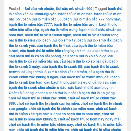
Posted in
Soi cầu mb chuẩn
,
Soi cầu mb chuẩn 100
|
Tagged
bạch thủ
lô chính xác okutomi-nguyễn
,
bạch thủ lô miền bắc
,
bạch thủ lô miền
bắc 5/7
,
bạch thủ lô miền bắc 56
,
bạch thủ lô miền bắc 777 hôm nay
,
bạch thủ lô miền bắc 7777
,
bạch thủ lô miền bắc archi
,
bạch thủ lô
miền bắc siêu cấp
,
bạch thủ lô miền trung
,
bạch thủ lô siêu chuẩn de
hôm nay
,
bạch thủ lô siêu chuẩn ngày
,
bạch thủ lô siêu chuẩn rồng
,
bạch thủ lô siêu vip
,
bạch thủ lô xsmb 17
,
bạch thủ lô xsmb lắk
,
bạch
thủ lô xsmb yên
,
cầu bạch thủ lô 4 số
,
cầu bạch thủ lô miền bắc
israel
,
cầu bạch thủ lô miền bắc rồng bạch kim
,
cau bach thu lo vip
,
cầu bạch thủ lô xổ số hải phòng
,
cầu bạch thủ lô xổ số lô đề
,
cầu
bạch thủ lô xổ số miền bắc ăn
,
cầu bạch thủ lô xổ số nai
,
cầu bạch
thủ lô xsmb 3 ngày
,
cầu bạch thủ lô xsmb 88
,
cầu bạch thủ lô xsmb
betwin
,
cầu bạch thủ lô xsmb chính xác an toàn
,
cầu bạch thủ lô
xsmb chính xác khung 3 ngày
,
cầu bạch thủ lô xsmb iwin
,
cầu bạch
thủ lô xsmb kon tum
,
cầu bạch thủ lô xsmb siêu chuẩn bị rar
,
cầu
bạch thủ lô xsmb siêu chuẩn ơ đâu
,
cầu bạch thủ lô xsmb uy tín
,
Chốt số 3 càng
,
chot so bach thu lo
,
chốt số bạch thủ lô an giang
,
chốt số bạch thủ lô chính xác 3000
,
chốt số bạch thủ lô chính xác
888
,
chốt số bạch thủ lô chính xác ba miền
,
chốt số bạch thủ lô chính
xác google
,
chốt số bạch thủ lô chính xác miền nam
,
chốt số bạch
thủ lô chính xác quá nhiều
,
chot so bach thu lo hom nay
,
chốt số
bạch thủ lô hôm nay khung 2
,
chốt số bạch thủ lô hôm nay ngày mai
,
chốt số bạch thủ lô miền bắc chiều nay
,
chốt số bạch thủ lô miền bắc
nay
,
chốt số bạch thủ lô miền bắc ya
,
chốt số bạch thủ lô siêu chuẩn