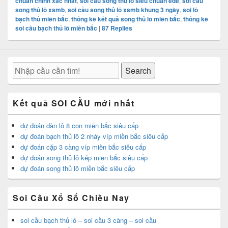
chuẩn chính xác nhất
,
soi cầu song thủ lô siêu chuẩn êđê
,
soi cầu
song thủ lô xsmb
,
soi cầu song thủ lô xsmb khung 3 ngày
,
soi lô
bạch thủ miền bắc
,
thống kê kết quả song thủ lô miền bắc
,
thống kê
soi cầu bạch thủ lô miền bắc
|
87
Replies
Search
Kết quả SOI CẦU mới nhất
dự đoán dàn lô 8 con miền bắc siêu cấp
dự đoán bạch thủ lô 2 nháy víp miền bắc siêu cấp
dự đoán cặp 3 càng víp miền bắc siêu cấp
dự đoán song thủ lô kép miền bắc siêu cấp
dự đoán song thủ lô miền bắc siêu cấp
Soi Cầu Xổ Số Chiều Nay
soi cầu bạch thủ lô – soi cầu 3 càng – soi cầu