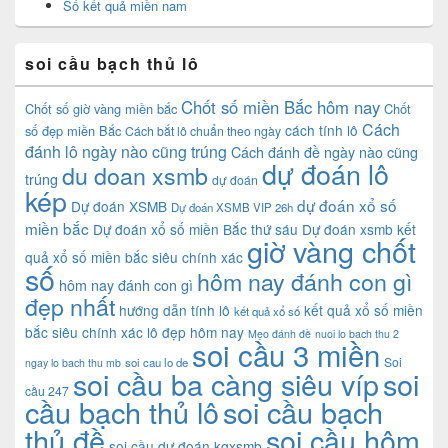
Số kết quả miền nam
soi cầu bạch thủ lô
Chốt số miền Bắc hôm nay
Chốt số giờ vàng miền bắc
Chốt
Cách
cách tính lô
số đẹp miền Bắc
Cách bắt lô chuẩn theo ngày
đánh lô ngày nào cũng trúng
Cách đánh đề ngày nào cũng
dự đoán lô
du doan xsmb
trúng
dự đoán
kép
dự đoán xổ số
Dự đoán XSMB
Dự đoán XSMB VIP 26h
miền bắc
Dự đoán xổ số miền Bắc thứ sáu Dự đoán xsmb kết
giờ vàng chốt
quả xổ số miền bắc siêu chính xác
số
hôm nay đánh con gì
hôm nay đánh con gì
đẹp nhất
hướng dẫn tính lô
kết quả xổ số miền
kết quả xổ số
bắc siêu chính xác
lô đẹp hôm nay
Mẹo đánh đề
nuoi lo bach thu 2
soi cầu 3 miền
Soi
soi cau lo de
ngay lo bach thu mb
soi cầu ba càng siêu víp
soi
cầu 247
cầu bạch thủ lô
soi cầu bạch
thủ đề
soi cầu hôm
soi cầu dự đoán kqxsmb