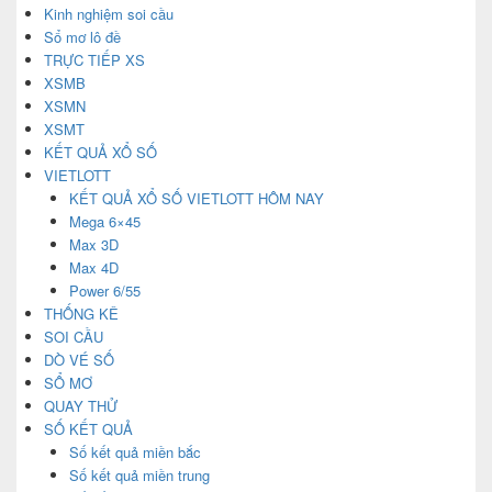
Kinh nghiệm soi cầu
Sổ mơ lô đề
TRỰC TIẾP XS
XSMB
XSMN
XSMT
KẾT QUẢ XỔ SỐ
VIETLOTT
KẾT QUẢ XỔ SỐ VIETLOTT HÔM NAY
Mega 6×45
Max 3D
Max 4D
Power 6/55
THỐNG KÊ
SOI CẦU
DÒ VÉ SỐ
SỔ MƠ
QUAY THỬ
SỐ KẾT QUẢ
Số kết quả miền bắc
Số kết quả miền trung