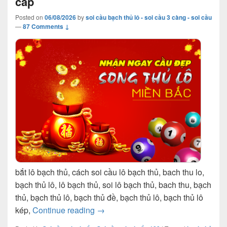
cấp
Posted on
06/08/2026
by
soi cầu bạch thủ lô - soi cầu 3 càng - soi cầu
—
87 Comments ↓
bắt lô bạch thủ, cách soi cầu lô bạch thủ, bach thu lo,
bạch thủ lô, lô bạch thủ, soi lô bạch thủ, bach thu, bạch
thủ, bạch thủ lô, bạch thủ đề, bạch thủ lô, bạch thủ lô
dự đoán song thủ lô miền bắc siêu 
kép,
Continue reading
→