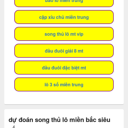
bao lô miền trung
cặp xỉu chủ miền trung
song thủ lô mt vip
đầu đuôi giải 8 mt
đầu đuôi đặc biệt mt
lô 3 số miền trung
dự đoán song thủ lô miền bắc siêu