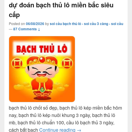
dự đoán bạch thủ lô miền bắc siêu
cấp
Posted on
06/08/2026
by
soi cầu bạch thủ lô - soi cầu 3 càng - soi cầu
—
87 Comments ↓
bạch thủ lô chốt số đẹp, bạch thủ lô kép miền bắc hôm
nay, bạch thủ lô kép nuôi khung 3 ngày, bạch thủ lô
mb, bạch thủ lô chuẩn 100, cầu lô bạch thủ 3 ngày,
dự đoán bạch thủ lô miền 
cách bắt bạch
Continue reading
→