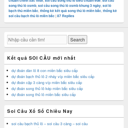
chuẩn chính xác nhất
,
soi cầu song thủ lô siêu chuẩn êđê
,
soi cầu
song thủ lô xsmb
,
soi cầu song thủ lô xsmb khung 3 ngày
,
soi lô
bạch thủ miền bắc
,
thống kê kết quả song thủ lô miền bắc
,
thống kê
soi cầu bạch thủ lô miền bắc
|
87
Replies
Search
Kết quả SOI CẦU mới nhất
dự đoán dàn lô 8 con miền bắc siêu cấp
dự đoán bạch thủ lô 2 nháy víp miền bắc siêu cấp
dự đoán cặp 3 càng víp miền bắc siêu cấp
dự đoán song thủ lô kép miền bắc siêu cấp
dự đoán song thủ lô miền bắc siêu cấp
Soi Cầu Xổ Số Chiều Nay
soi cầu bạch thủ lô – soi cầu 3 càng – soi cầu