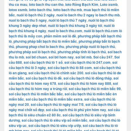
thu ca mau
,
loto bach thu can tho
,
loto Rồng Bạch Kim
,
Loto xsmb
,
lotoo xsmb
,
lotto bach thu
,
lotto bach thu mb
,
mua bạch thủ lô miền
bắc
,
nuôi lô bạch thủ 2 ngày
,
nuoi lo bach thu 2 ngay lo bach thu mb
,
nuoi lo bach thu 5 ngay
,
nuôi lô bạch thủ 7 ngày
,
nuôi lô bạch thủ
khung 3 ngày dep nhat
,
nuôi lô bạch thủ khung 3 ngày tôi
,
nuôi lô
bạch thủ khung 4 ngày
,
nuoi lo bach thu.com
,
nuôi lô bạch thủ.com lô
bạch thủ là mấy con
,
phần mềm soi lô đề
,
phương pháp bắt bạch thủ
lô
,
phương pháp bắt bạch thủ lô miền bắc
,
phương pháp bắt lô bạch
thủ
,
phuong phap choi lo bach thu
,
phương pháp nuôi lô bạch thủ
,
phương pháp soi lô bạch thủ
,
phương pháp tính lô bạch thủ
,
soi bach
thu lo mb
,
soi btl chuan
,
soi btl hom nay
,
soi btl mb
,
Soi cầu 247
,
Soi
cầu 888
,
soi cầu bạch thủ lô 1 số
,
soi cầu bạch thủ lô 247.com
,
soi
cầu bạch thủ lô 3 ngày
,
soi cầu bạch thủ lô 88 com
,
soi cầu bạch thủ
lô an giang
,
soi cầu bạch thủ lô chính xác 200
,
soi cầu bạch thủ lô de
miền bắc
,
soi cầu bạch thủ lô đề
,
soi cầu bạch thủ lô đồng tháp
,
soi
cầu bạch thủ lô hôm nay 678
,
soi cầu bạch thủ lô hôm nay 888
,
soi
cầu bạch thủ lô hôm nay a trúng rồi
,
soi cầu bạch thủ lô miền bắc 99
,
soi cầu bạch thủ lô miền bắc bắc
,
soi cầu bạch thủ lô miền bắc ên
miền bắc
,
soi cầu bạch thủ lô miền bắc extra
,
soi cầu bạch thủ lô
ngày mai 20
,
soi cầu bạch thủ lô ngày mai 7/5
,
soi cầu bạch thủ lô
ngày mai chốt số đẹp
,
soi cầu bạch thủ lô phú yên hôm nay
,
soi cầu
bạch thủ lô siêu chuẩn e2 80 8c
,
soi cầu bạch thủ lô siêu vip bình
dương
,
soi cầu bạch thủ lô siêu vip số miền bắc
,
soi cầu bạch thủ lô
siêu vip uc
,
soi cầu bạch thủ lô siêu vip ướp
,
soi câu bach thu lô tô
mb hôm nay
,
soi cầu bạch thủ lô tô miền bắc
,
soi cầu bạch thủ lô tô