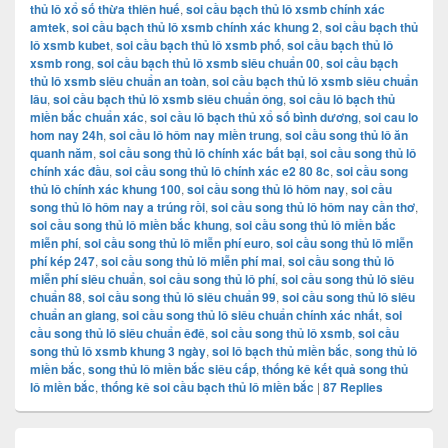
thủ lô xổ số thừa thiên huế
,
soi cầu bạch thủ lô xsmb chính xác
amtek
,
soi cầu bạch thủ lô xsmb chính xác khung 2
,
soi cầu bạch thủ
lô xsmb kubet
,
soi cầu bạch thủ lô xsmb phố
,
soi cầu bạch thủ lô
xsmb rong
,
soi cầu bạch thủ lô xsmb siêu chuẩn 00
,
soi cầu bạch
thủ lô xsmb siêu chuẩn an toàn
,
soi cầu bạch thủ lô xsmb siêu chuẩn
lâu
,
soi cầu bạch thủ lô xsmb siêu chuẩn ông
,
soi cầu lô bạch thủ
miền bắc chuẩn xác
,
soi cầu lô bạch thủ xổ số bình dương
,
soi cau lo
hom nay 24h
,
soi cầu lô hôm nay miền trung
,
soi cầu song thủ lô ăn
quanh năm
,
soi cầu song thủ lô chính xác bất bại
,
soi cầu song thủ lô
chính xác đầu
,
soi cầu song thủ lô chính xác e2 80 8c
,
soi cầu song
thủ lô chính xác khung 100
,
soi cầu song thủ lô hôm nay
,
soi cầu
song thủ lô hôm nay a trúng rồi
,
soi cầu song thủ lô hôm nay cần thơ
,
soi cầu song thủ lô miền bắc khung
,
soi cầu song thủ lô miền bắc
miễn phí
,
soi cầu song thủ lô miễn phí euro
,
soi cầu song thủ lô miễn
phí kép 247
,
soi cầu song thủ lô miễn phí mai
,
soi cầu song thủ lô
miễn phí siêu chuẩn
,
soi cầu song thủ lô phí
,
soi cầu song thủ lô siêu
chuẩn 88
,
soi cầu song thủ lô siêu chuẩn 99
,
soi cầu song thủ lô siêu
chuẩn an giang
,
soi cầu song thủ lô siêu chuẩn chính xác nhất
,
soi
cầu song thủ lô siêu chuẩn êđê
,
soi cầu song thủ lô xsmb
,
soi cầu
song thủ lô xsmb khung 3 ngày
,
soi lô bạch thủ miền bắc
,
song thủ lô
miền bắc
,
song thủ lô miền bắc siêu cấp
,
thống kê kết quả song thủ
lô miền bắc
,
thống kê soi cầu bạch thủ lô miền bắc
|
87
Replies