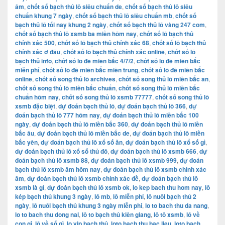
âm
,
chốt số bạch thủ lô siêu chuẩn de
,
chốt số bạch thủ lô siêu
chuẩn khung 7 ngày
,
chốt số bạch thủ lô siêu chuẩn mb
,
chốt số
bạch thủ lô tối nay khung 2 ngày
,
chốt số bạch thủ lô vàng 247 com
,
chốt số bạch thủ lô xsmb ba miền hôm nay
,
chốt số lô bạch thủ
chính xác 500
,
chốt số lô bạch thủ chính xác 68
,
chốt số lô bạch thủ
chính xác ơ đâu
,
chốt số lô bạch thủ chính xác online
,
chốt số lô
bạch thủ info
,
chốt số lô đề miền bắc 4/7/2
,
chốt số lô đề miền bắc
miễn phí
,
chốt số lô đề miền bắc miền trung
,
chốt số lô đề miền bắc
online
,
chốt số song thủ lô archives
,
chốt số song thủ lô miền bắc an
,
chốt số song thủ lô miền bắc chuẩn
,
chốt số song thủ lô miền bắc
chuẩn hôm nay
,
chốt số song thủ lô xsmb 77777
,
chốt số song thủ lô
xsmb đặc biệt
,
dự đoán bạch thủ lô
,
dự đoán bạch thủ lô 366
,
dự
đoán bạch thủ lô 777 hôm nay
,
dự đoán bạch thủ lô miền bắc 100
ngày
,
dự đoán bạch thủ lô miền bắc 360
,
dự đoán bạch thủ lô miền
bắc âu
,
dự đoán bạch thủ lô miền bắc de
,
dự đoán bạch thủ lô miền
bắc yên
,
dự đoán bạch thủ lô xổ số ăn
,
dự đoán bạch thủ lô xổ số gì
,
dự đoán bạch thủ lô xổ số thủ đô
,
dự đoán bạch thủ lô xsmb 666
,
dự
đoán bạch thủ lô xsmb 88
,
dự đoán bạch thủ lô xsmb 999
,
dự đoán
bạch thủ lô xsmb âm hôm nay
,
dự đoán bạch thủ lô xsmb chính xác
âm
,
dự đoán bạch thủ lô xsmb chính xác đề
,
dự đoán bạch thủ lô
xsmb là gì
,
dự đoán bạch thủ lô xsmb ok
,
lo kep bach thu hom nay
,
lô
kép bạch thủ khung 3 ngày
,
lô mb
,
lô miễn phí
,
lô nuôi bạch thủ 2
ngày
,
lô nuôi bạch thủ khung 3 ngày miễn phí
,
lo to bach thu da nang
,
lo to bach thu dong nai
,
lô to bạch thủ kiên giang
,
lô tô xsmb
,
lô về
con gì
,
lô về số gì
,
lo vip bạch thủ
,
loto bach thu bac lieu
,
loto bach