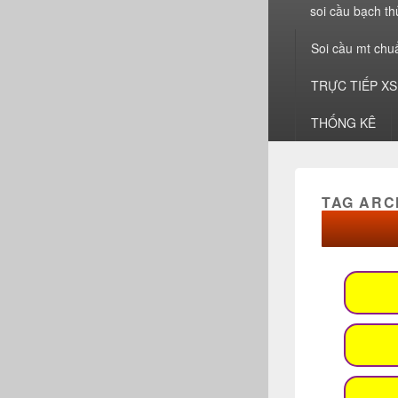
Primary
soi cầu bạch th
menu
Soi cầu mt chu
TRỰC TIẾP XS
THỐNG KÊ
TAG ARC