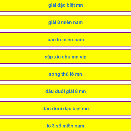
giải đặc biệt mn
giải 8 miền nam
bao lô miền nam
cặp xỉu chủ mn vip
song thủ lô mn
đầu đuôi giải 8 mn
đầu đuôi đặc biệt mn
lô 3 số miền nam