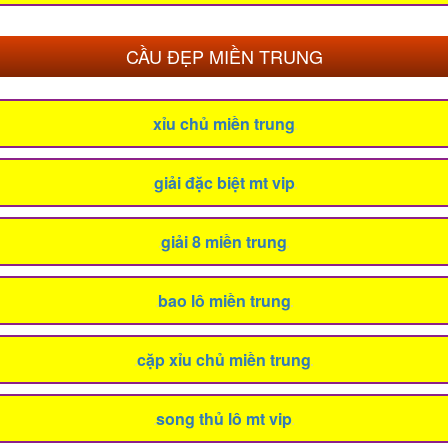
CẦU ĐẸP MIỀN TRUNG
xỉu chủ miền trung
giải đặc biệt mt vip
giải 8 miền trung
bao lô miền trung
cặp xỉu chủ miền trung
song thủ lô mt vip