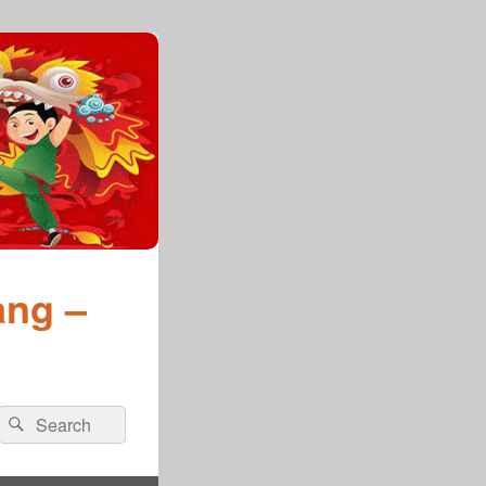
àng –
Search
Search
for: