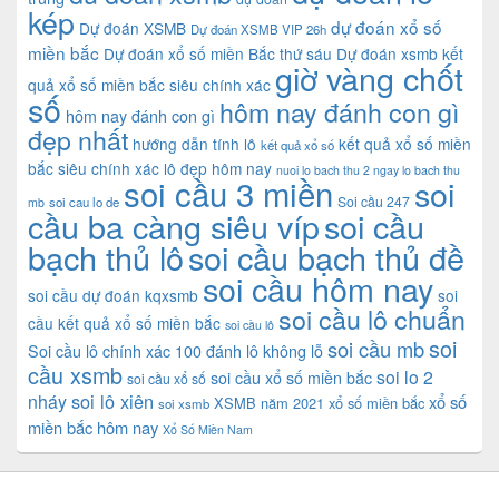
kép
dự đoán xổ số
Dự đoán XSMB
Dự đoán XSMB VIP 26h
miền bắc
Dự đoán xổ số miền Bắc thứ sáu Dự đoán xsmb kết
giờ vàng chốt
quả xổ số miền bắc siêu chính xác
số
hôm nay đánh con gì
hôm nay đánh con gì
đẹp nhất
hướng dẫn tính lô
kết quả xổ số miền
kết quả xổ số
bắc siêu chính xác
lô đẹp hôm nay
nuoi lo bach thu 2 ngay lo bach thu
soi cầu 3 miền
soi
Soi cầu 247
soi cau lo de
mb
cầu ba càng siêu víp
soi cầu
bạch thủ lô
soi cầu bạch thủ đề
soi cầu hôm nay
soi cầu dự đoán kqxsmb
soi
soi cầu lô chuẩn
cầu kết quả xổ số miền bắc
soi cầu lô
soi
soi cầu mb
Soi cầu lô chính xác 100 đánh lô không lỗ
cầu xsmb
soi lo 2
soi cầu xổ số miền bắc
soi cầu xổ số
soi lô xiên
nháy
xổ số
XSMB năm 2021
xổ số miền bắc
soi xsmb
miền bắc hôm nay
Xổ Số Miền Nam