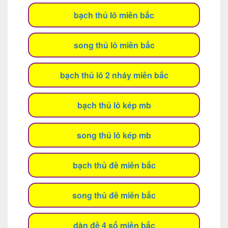
bạch thủ lô miền bắc
song thủ lô miền bắc
bạch thủ lô 2 nháy miền bắc
bạch thủ lô kép mb
song thủ lô kép mb
bạch thủ đề miền bắc
song thủ đề miền bắc
dàn đề 4 số miền bắc