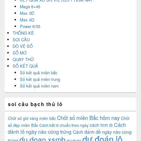
Mega 6×45
Max 3D
Max 4D
Power 6/55
THỐNG KÊ
SOI CẦU
DÒ VÉ SỐ
SỔ MƠ
QUAY THỬ
SỐ KẾT QUẢ
Số kết quả miền bắc
Số kết quả miền trung
Số kết quả miền nam
soi cầu bạch thủ lô
Chốt số miền Bắc hôm nay
Chốt số giờ vàng miền bắc
Chốt
Cách
cách tính lô
số đẹp miền Bắc
Cách bắt lô chuẩn theo ngày
đánh lô ngày nào cũng trúng
Cách đánh đề ngày nào cũng
dự đoán lô
du doan xsmb
trúng
dự đoán