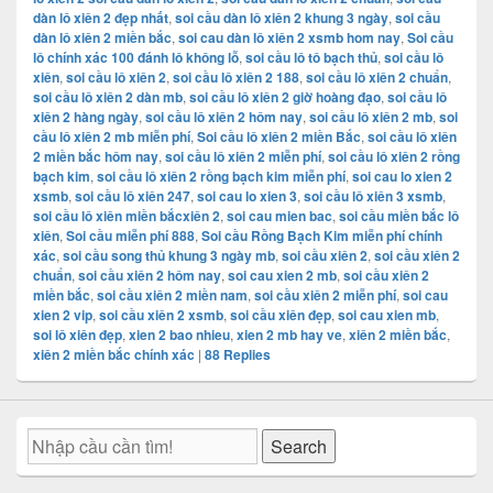
dàn lô xiên 2 đẹp nhất
,
soi cầu dàn lô xiên 2 khung 3 ngày
,
soi cầu
dàn lô xiên 2 miền bắc
,
soi cau dàn lô xiên 2 xsmb hom nay
,
Soi cầu
lô chính xác 100 đánh lô không lỗ
,
soi cầu lô tô bạch thủ
,
soi cầu lô
xiên
,
soi cầu lô xiên 2
,
soi cầu lô xiên 2 188
,
soi cầu lô xiên 2 chuẩn
,
soi cầu lô xiên 2 dàn mb
,
soi cầu lô xiên 2 giờ hoàng đạo
,
soi cầu lô
xiên 2 hàng ngày
,
soi cầu lô xiên 2 hôm nay
,
soi cầu lô xiên 2 mb
,
soi
cầu lô xiên 2 mb miễn phí
,
Soi cầu lô xiên 2 miền Bắc
,
soi cầu lô xiên
2 miền bắc hôm nay
,
soi cầu lô xiên 2 miễn phí
,
soi cầu lô xiên 2 rồng
bạch kim
,
soi cầu lô xiên 2 rồng bạch kim miễn phí
,
soi cau lo xien 2
xsmb
,
soi cầu lô xiên 247
,
soi cau lo xien 3
,
soi cầu lô xiên 3 xsmb
,
soi cầu lô xiên miền bắcxiên 2
,
soi cau mien bac
,
soi cầu miền bắc lô
xiên
,
Soi cầu miễn phí 888
,
Soi cầu Rồng Bạch Kim miễn phí chính
xác
,
soi cầu song thủ khung 3 ngày mb
,
soi cầu xiên 2
,
soi cầu xiên 2
chuẩn
,
soi cầu xiên 2 hôm nay
,
soi cau xien 2 mb
,
soi cầu xiên 2
miền bắc
,
soi cầu xiên 2 miền nam
,
soi cầu xiên 2 miễn phí
,
soi cau
xien 2 vip
,
soi cầu xiên 2 xsmb
,
soi cầu xiên đẹp
,
soi cau xien mb
,
soi lô xiên đẹp
,
xien 2 bao nhieu
,
xien 2 mb hay ve
,
xiên 2 miền bắc
,
xiên 2 miền bắc chính xác
|
88
Replies
Search