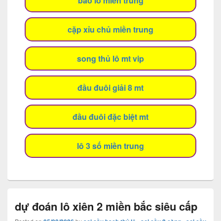
bao lô miền trung
cặp xỉu chủ miền trung
song thủ lô mt vip
đầu đuôi giải 8 mt
đầu đuôi đặc biệt mt
lô 3 số miền trung
dự đoán lô xiên 2 miền bắc siêu cấp