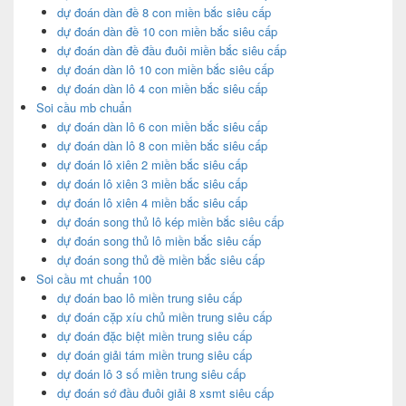
dự đoán dàn đề 8 con miền bắc siêu cấp
dự đoán dàn đề 10 con miền bắc siêu cấp
dự đoán dàn đề đầu đuôi miền bắc siêu cấp
dự đoán dàn lô 10 con miền bắc siêu cấp
dự đoán dàn lô 4 con miền bắc siêu cấp
Soi cầu mb chuẩn
dự đoán dàn lô 6 con miền bắc siêu cấp
dự đoán dàn lô 8 con miền bắc siêu cấp
dự đoán lô xiên 2 miền bắc siêu cấp
dự đoán lô xiên 3 miền bắc siêu cấp
dự đoán lô xiên 4 miền bắc siêu cấp
dự đoán song thủ lô kép miền bắc siêu cấp
dự đoán song thủ lô miền bắc siêu cấp
dự đoán song thủ đề miền bắc siêu cấp
Soi cầu mt chuẩn 100
dự đoán bao lô miền trung siêu cấp
dự đoán cặp xíu chủ miền trung siêu cấp
dự đoán đặc biệt miền trung siêu cấp
dự đoán giải tám miền trung siêu cấp
dự đoán lô 3 số miền trung siêu cấp
dự đoán sớ đầu đuôi giải 8 xsmt siêu cấp