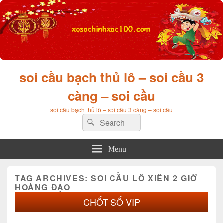
soi cầu bạch thủ lô – soi cầu 3
càng – soi cầu
soi cầu bạch thủ lô – soi cầu 3 càng – soi cầu
Search
Search
for:
Menu
TAG ARCHIVES:
SOI CẦU LÔ XIÊN 2 GIỜ
HOÀNG ĐẠO
CHỐT SỐ VIP