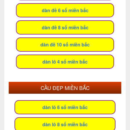
dàn đề 6 số miền bắc
dàn đề 8 số miền bắc
dàn đề 10 số miền bắc
dàn lô 4 số miền bắc
CẦU ĐẸP MIỀN BẮC
dàn lô 6 số miền bắc
dàn lô 8 số miền bắc