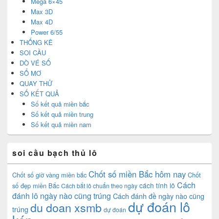
Mega 6×45
Max 3D
Max 4D
Power 6/55
THỐNG KÊ
SOI CẦU
DÒ VÉ SỐ
SỔ MƠ
QUAY THỬ
SỐ KẾT QUẢ
Số kết quả miền bắc
Số kết quả miền trung
Số kết quả miền nam
soi cầu bạch thủ lô
Chốt số miền Bắc hôm nay
Chốt số giờ vàng miền bắc
Chốt
Cách
cách tính lô
số đẹp miền Bắc
Cách bắt lô chuẩn theo ngày
đánh lô ngày nào cũng trúng
Cách đánh đề ngày nào cũng
dự đoán lô
du doan xsmb
trúng
dự đoán