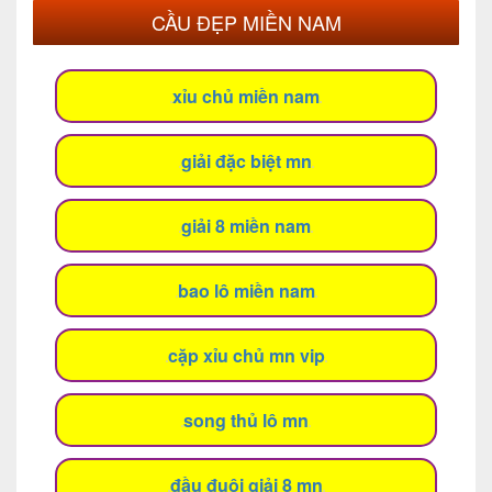
CẦU ĐẸP MIỀN NAM
xỉu chủ miền nam
giải đặc biệt mn
giải 8 miền nam
bao lô miền nam
cặp xỉu chủ mn vip
song thủ lô mn
đầu đuôi giải 8 mn