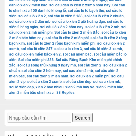
dàn lô xiên 2 miền bắc
,
soi cau dàn lô xiên 2 xsmb hom nay
,
Soi cầu
lô chính xác 100 đánh lô không lỗ
,
soi cầu lô tô bạch thủ
,
soi cầu lô
xiên
,
soi cầu lô xiên 2
,
soi cầu lô xiên 2 188
,
soi cầu lô xiên 2 chuẩn
,
soi cầu lô xiên 2 dàn mb
,
soi cầu lô xiên 2 giờ hoàng đạo
,
soi cầu lô
xiên 2 hàng ngày
,
soi cầu lô xiên 2 hôm nay
,
soi cầu lô xiên 2 mb
,
soi
cầu lô xiên 2 mb miễn phí
,
Soi cầu lô xiên 2 miền Bắc
,
soi cầu lô xiên
2 miền bắc hôm nay
,
soi cầu lô xiên 2 miễn phí
,
soi cầu lô xiên 2 rồng
bạch kim
,
soi cầu lô xiên 2 rồng bạch kim miễn phí
,
soi cau lo xien 2
xsmb
,
soi cầu lô xiên 247
,
soi cau lo xien 3
,
soi cầu lô xiên 3 xsmb
,
soi cầu lô xiên miền bắcxiên 2
,
soi cau mien bac
,
soi cầu miền bắc lô
xiên
,
Soi cầu miễn phí 888
,
Soi cầu Rồng Bạch Kim miễn phí chính
xác
,
soi cầu song thủ khung 3 ngày mb
,
soi cầu xiên 2
,
soi cầu xiên 2
chuẩn
,
soi cầu xiên 2 hôm nay
,
soi cau xien 2 mb
,
soi cầu xiên 2
miền bắc
,
soi cầu xiên 2 miền nam
,
soi cầu xiên 2 miễn phí
,
soi cau
xien 2 vip
,
soi cầu xiên 2 xsmb
,
soi cầu xiên đẹp
,
soi cau xien mb
,
soi lô xiên đẹp
,
xien 2 bao nhieu
,
xien 2 mb hay ve
,
xiên 2 miền bắc
,
xiên 2 miền bắc chính xác
|
88
Replies
Search