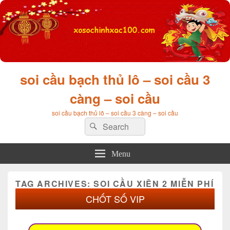
soi cầu bạch thủ lô – soi cầu 3
càng – soi cầu
soi cầu bạch thủ lô – soi cầu 3 càng – soi cầu
Search
Search
for:
Menu
TAG ARCHIVES:
SOI CẦU XIÊN 2 MIỄN PHÍ
CHỐT SỐ VIP