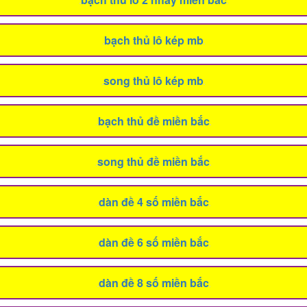
bạch thủ lô kép mb
song thủ lô kép mb
bạch thủ đề miền bắc
song thủ đề miền bắc
dàn đề 4 số miền bắc
dàn đề 6 số miền bắc
dàn đề 8 số miền bắc