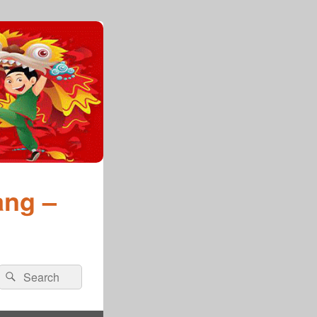
àng –
Search
Search
for: