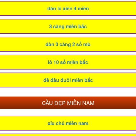
dàn lô xiên 4 miền
3 càng miền bắc
dàn 3 càng 2 số mb
lô 10 số miền bắc
đề đầu đuôi miền bắc
CẦU ĐẸP MIỀN NAM
xỉu chủ miền nam