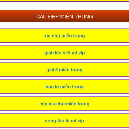
CẦU ĐẸP MIỀN TRUNG
xỉu chủ miền trung
giải đặc biệt mt vip
giải 8 miền trung
bao lô miền trung
cặp xỉu chủ miền trung
song thủ lô mt vip