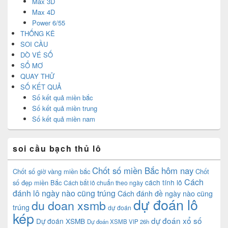
Max 3D
Max 4D
Power 6/55
THỐNG KÊ
SOI CẦU
DÒ VÉ SỐ
SỔ MƠ
QUAY THỬ
SỐ KẾT QUẢ
Số kết quả miền bắc
Số kết quả miền trung
Số kết quả miền nam
soi cầu bạch thủ lô
Chốt số miền Bắc hôm nay
Chốt số giờ vàng miền bắc
Chốt
Cách
cách tính lô
số đẹp miền Bắc
Cách bắt lô chuẩn theo ngày
đánh lô ngày nào cũng trúng
Cách đánh đề ngày nào cũng
dự đoán lô
du doan xsmb
trúng
dự đoán
kép
dự đoán xổ số
Dự đoán XSMB
Dự đoán XSMB VIP 26h