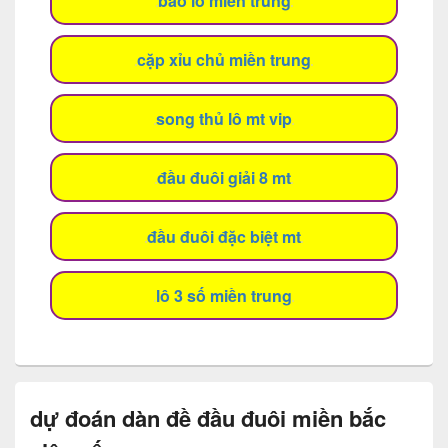
bao lô miền trung
cặp xỉu chủ miền trung
song thủ lô mt vip
đầu đuôi giải 8 mt
đầu đuôi đặc biệt mt
lô 3 số miền trung
dự đoán dàn đề đầu đuôi miền bắc