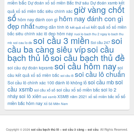
miền bắc
Dự đoán xổ số miền Bắc thứ sáu Dự đoán xsmb kết
giờ vàng chốt
quả xổ số miền bắc siêu chính xác
số
hôm nay đánh con gì
hôm nay đánh con gì
đẹp nhất
hướng dẫn tính lô
kết quả xổ số miền
kết quả xổ số
bắc siêu chính xác
lô đẹp hôm nay
nuoi lo bach thu 2 ngay lo bach thu
soi cầu 3 miền
soi
Soi cầu 247
soi cau lo de
mb
cầu ba càng siêu víp
soi cầu
bạch thủ lô
soi cầu bạch thủ đề
soi cầu hôm nay
soi cầu dự đoán kqxsmb
soi
soi cầu lô chuẩn
cầu kết quả xổ số miền bắc
soi cầu lô
soi
soi cầu mb
Soi cầu lô chính xác 100 đánh lô không lỗ
cầu xsmb
soi lo 2
soi cầu xổ số miền bắc
soi cầu xổ số
soi lô xiên
nháy
xổ số
XSMB năm 2021
xổ số miền bắc
soi xsmb
miền bắc hôm nay
Xổ Số Miền Nam
Copyright © 2026
soi cầu bạch thủ lô – soi cầu 3 càng – soi cầu
. All Rights Reserved.