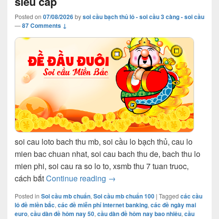
siêu cấp
Posted on
07/08/2026
by
soi cầu bạch thủ lô - soi cầu 3 càng - soi cầu
—
87 Comments ↓
soi cau loto bach thu mb, soi cầu lo bạch thủ, cau lo
mien bac chuan nhat, soi cau bach thu de, bach thu lo
mien phi, soi cau ra so lo to, xsmb thu 7 tuan truoc,
dự đoán dàn đề đầu đuôi miền b
cách bắt
Continue reading
→
Posted in
Soi cầu mb chuẩn
,
Soi cầu mb chuẩn 100
|
Tagged
các cầu
lô đề miền bắc
,
các đề miễn phí internet banking
,
các đề ngày mai
euro
,
cầu dàn đề hôm nay 50
,
cầu dàn đề hôm nay bao nhiêu
,
cầu