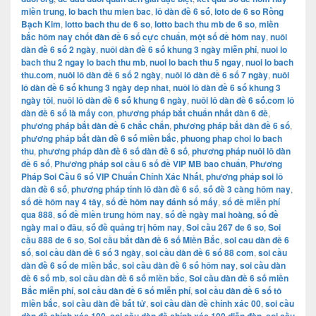
miền trung
,
lo bach thu mien bac
,
lô dàn đề 6 số
,
loto de 6 so Rồng
Bạch Kim
,
lotto bach thu de 6 so
,
lotto bach thu mb de 6 so
,
miền
bắc hôm nay chốt đàn đề 6 số cực chuẩn
,
một số đề hôm nay
,
nuôi
dàn đề 6 số 2 ngày
,
nuôi dàn đề 6 số khung 3 ngày miễn phí
,
nuoi lo
bach thu 2 ngay lo bach thu mb
,
nuoi lo bach thu 5 ngay
,
nuoi lo bach
thu.com
,
nuôi lô dàn đề 6 số 2 ngày
,
nuôi lô dàn đề 6 số 7 ngày
,
nuôi
lô dàn đề 6 số khung 3 ngày dep nhat
,
nuôi lô dàn đề 6 số khung 3
ngày tôi
,
nuôi lô dàn đề 6 số khung 6 ngày
,
nuôi lô dàn đề 6 số.com lô
dàn đề 6 số là mấy con
,
phương pháp bắt chuẩn nhất dàn 6 đề
,
phương pháp bắt dàn đề 6 chắc chắn
,
phương pháp bắt dàn đề 6 số
,
phương pháp bắt dàn đề 6 số miền bắc
,
phuong phap choi lo bach
thu
,
phương pháp dàn đề 6 số dàn đề 6 số
,
phương pháp nuôi lô dàn
đề 6 số
,
Phương pháp soi cầu 6 số đề VIP MB bao chuẩn
,
Phương
Pháp Soi Cầu 6 số VIP Chuẩn Chính Xác Nhất
,
phương pháp soi lô
dàn đề 6 số
,
phương pháp tính lô dàn đề 6 số
,
số đề 3 càng hôm nay
,
số đề hôm nay 4 tây
,
số đề hôm nay đánh số mấy
,
số đề miễn phí
qua 888
,
số đề miền trung hôm nay
,
số đề ngày mai hoàng
,
số đề
ngày mai o đâu
,
số đề quảng trị hôm nay
,
Soi cầu 267 de 6 so
,
Soi
cầu 888 de 6 so
,
Soi cầu bắt dàn đề 6 số Miền Bắc
,
soi cau dàn đề 6
số
,
soi cầu dàn đề 6 số 3 ngày
,
soi cầu dàn đề 6 số 88 com
,
soi cầu
dàn đề 6 số de miền bắc
,
soi cầu dàn đề 6 số hôm nay
,
soi cầu dàn
đề 6 số mb
,
soi cầu dàn đề 6 số miền bắc
,
Soi cầu dàn đề 6 số miền
Bắc miễn phí
,
soi cầu dàn đề 6 số miễn phí
,
soi cầu dàn đề 6 số tô
miền bắc
,
soi cầu dàn đề bất tử
,
soi cầu dàn đề chính xác 00
,
soi cầu
,
,