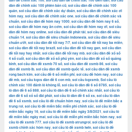
dàn đề chính xác 100
soi cầu dàn đề chính xác 100 diễn đàn
soi cầu
dàn đề chính xác 100 phiên bản cũ
,
soi cầu dàn đề chính xác 100
quân
,
soi cầu dàn đề chính xác dự đoán
,
soi cầu dàn đề chính xác ơi
hôm nay
,
soi cầu dàn đề chính xác one
,
soi cầu dàn đề chính xác và
chuẩn
,
soi cầu dàn đề hôm nay 1000
,
soi cầu dàn đề hôm nay 6 số
,
soi cầu dàn đề hôm nay ăn cơm
,
soi cầu dàn đề hôm nay ơi
,
soi cầu
dàn đề hôm nay online
,
soi cầu dàn đề phát tài
,
soi cầu dàn đề siêu
chuẩn 14
,
soi cầu dàn đề siêu chuẩn indonesia
,
soi cầu dàn đề siêu
chuẩn ướt
,
soi cầu dàn đề tối nay 7/7
,
soi cầu dàn đề tối nay ba miền
,
soi cầu dàn đề tối nay brazil
,
soi cầu dàn đề tối nay gan
,
soi cầu dàn
đề tối nay hay nhất
,
soi cầu dàn đề tối nay mb
,
soi cầu dàn đề xổ số
4 số cuối
,
soi cầu dàn đề xổ số phú yên
,
soi cầu dàn đề xổ số quảng
bình
,
soi cầu dàn đề xsmb 70 số
,
soi cầu dàn đề xsmb 86
,
soi cầu
dàn đề xsmb ib
,
soi cầu dàn đề xsmb quốc tế
,
soi cầu dàn đề xsmb
rong bach kim
,
soi cầu đề 6 số miễn phí
,
soi câu đề hôm nay
,
soi câu
đề mb
,
soi cầu kqxs dàn đề 6 con mb
,
soi cầu kqxsmb
,
Soi cầu lô
chính xác 100 đánh lô không lỗ
,
soi cầu lô dàn đề 6 số 8785
,
soi cầu
lô dàn đề 6 số 888
,
soi cầu lô dàn đề 6 số chính xác nhất
,
soi cầu lô
dàn đề 6 số xổ số đài phát
,
soi cầu lô dàn đề 6 số xs
,
soi cầu lô dàn
đề 6 số xsmb
,
soi cầu lô đề chuẩn hôm nay
,
soi cầu lô đề miền bắc a
trung roi
,
soi cầu lô đề miền bắc miễn phí chính xác
,
soi cầu lô đề
miền bắc ngày 16
,
soi cầu lô đề miền bắc ngày 3/8/2021
,
soi cầu lô
đề miền bắc ngày mai
,
soi cầu lô đề miễn phí miền bắc hôm nay
,
soi
cầu lô đề xsmb 777
,
soi cầu lô đề xsmb atrungroi
,
soi cầu lô đề
xsmb chính xác hôm nay
,
soi cầu lô đề xsmb iwin
,
soi cầu lô đề