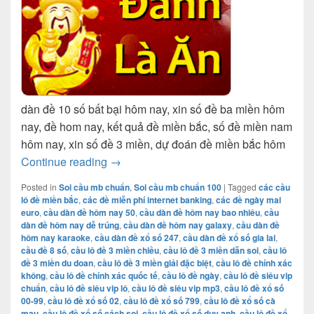
dàn đề 10 số bất bại hôm nay, xin số đề ba miền hôm
nay, đề hom nay, kết quả đề miền bắc, số đề miền nam
hôm nay, xin số đề 3 miền, dự đoán đề miền bắc hôm
dự đoán dàn đề 10 con miền bắc siêu cấ
Continue reading
→
Posted in
Soi cầu mb chuẩn
,
Soi cầu mb chuẩn 100
|
Tagged
các cầu
lô đề miền bắc
,
các đề miễn phí internet banking
,
các đề ngày mai
euro
,
cầu dàn đề hôm nay 50
,
cầu dàn đề hôm nay bao nhiêu
,
cầu
dàn đề hôm nay dễ trúng
,
cầu dàn đề hôm nay galaxy
,
cầu dàn đề
hôm nay karaoke
,
cầu dàn đề xổ số 247
,
cầu dàn đề xổ số gia lai
,
cầu đề 8 số
,
cầu lô đề 3 miền chiều
,
cầu lô đề 3 miền dẫn soi
,
cầu lô
đề 3 miền du doan
,
cầu lô đề 3 miền giải đặc biệt
,
cầu lô đề chính xác
không
,
cầu lô đề chính xác quốc tế
,
cầu lô đề ngày
,
cầu lô đề siêu vip
chuẩn
,
cầu lô đề siêu vip lô
,
cầu lô đề siêu vip mp3
,
cầu lô đề xổ số
00-99
,
cầu lô đề xổ số 02
,
cầu lô đề xổ số 799
,
cầu lô đề xổ số cà
mau
,
cầu lô đề xổ số cách soi
,
cầu lô đề xổ số duy anh
,
cầu lô đề xổ