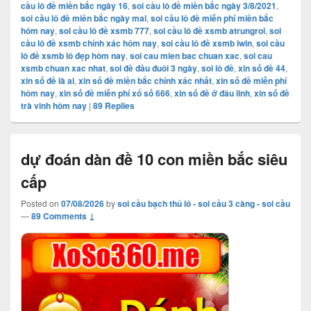
cầu lô đề miền bắc ngày 16
,
soi cầu lô đề miền bắc ngày 3/8/2021
,
soi cầu lô đề miền bắc ngày mai
,
soi cầu lô đề miễn phí miền bắc
hôm nay
,
soi cầu lô đề xsmb 777
,
soi cầu lô đề xsmb atrungroi
,
soi
cầu lô đề xsmb chính xác hôm nay
,
soi cầu lô đề xsmb iwin
,
soi cầu
lô đề xsmb lô đẹp hôm nay
,
soi cau mien bac chuan xac
,
soi cau
xsmb chuan xac nhat
,
soi đề đầu đuôi 3 ngày
,
soi lô đề
,
xin số đề 44
,
xin số đề là ai
,
xin số đề miền bắc chính xác nhất
,
xin số đề miễn phí
hôm nay
,
xin số đề miễn phí xổ số 666
,
xin số đề ở đâu linh
,
xin số đề
trà vinh hôm nay
|
89
Replies
dự đoán dàn đề 10 con miền bắc siêu
cấp
Posted on
07/08/2026
by
soi cầu bạch thủ lô - soi cầu 3 càng - soi cầu
—
89 Comments ↓