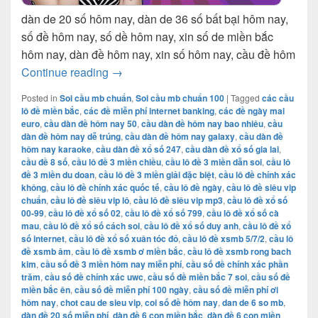
dàn de 20 số hôm nay, dàn de 36 số bất bại hôm nay,
số đề hôm nay, số dề hôm nay, xin số de miền bắc
hôm nay, dàn đề hôm nay, xin số hôm nay, cầu đề hôm
dự đoán dàn đề 6 con miền bắc siêu cấp
Continue reading
→
Posted in
Soi cầu mb chuẩn
,
Soi cầu mb chuẩn 100
|
Tagged
các cầu
lô đề miền bắc
,
các đề miễn phí internet banking
,
các đề ngày mai
euro
,
cầu dàn đề hôm nay 50
,
cầu dàn đề hôm nay bao nhiêu
,
cầu
dàn đề hôm nay dễ trúng
,
cầu dàn đề hôm nay galaxy
,
cầu dàn đề
hôm nay karaoke
,
cầu dàn đề xổ số 247
,
cầu dàn đề xổ số gia lai
,
cầu đề 8 số
,
cầu lô đề 3 miền chiều
,
cầu lô đề 3 miền dẫn soi
,
cầu lô
đề 3 miền du doan
,
cầu lô đề 3 miền giải đặc biệt
,
cầu lô đề chính xác
không
,
cầu lô đề chính xác quốc tế
,
cầu lô đề ngày
,
cầu lô đề siêu vip
chuẩn
,
cầu lô đề siêu vip lô
,
cầu lô đề siêu vip mp3
,
cầu lô đề xổ số
00-99
,
cầu lô đề xổ số 02
,
cầu lô đề xổ số 799
,
cầu lô đề xổ số cà
mau
,
cầu lô đề xổ số cách soi
,
cầu lô đề xổ số duy anh
,
cầu lô đề xổ
số internet
,
cầu lô đề xổ số xuân tóc đỏ
,
cầu lô đề xsmb 5/7/2
,
cầu lô
đề xsmb âm
,
cầu lô đề xsmb ơ miền bắc
,
cầu lô đề xsmb rong bach
kim
,
cầu số đề 3 miền hôm nay miễn phí
,
cầu số đề chính xác phần
trăm
,
cầu số đề chính xác uwc
,
cầu số đề miền bắc 7 soi
,
cầu số đề
miền bắc ên
,
cầu số đề miễn phí 100 ngày
,
cầu số đề miễn phí ơi
hôm nay
,
chot cau de sieu vip
,
coi số đề hôm nay
,
dan de 6 so mb
,
dàn đề 20 số miễn phí
,
dàn đề 6 con miền bắc
,
dàn đề 6 con miền