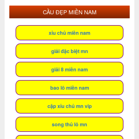
CẦU ĐẸP MIỀN NAM
xỉu chủ miền nam
giải đặc biệt mn
giải 8 miền nam
bao lô miền nam
cặp xỉu chủ mn vip
song thủ lô mn