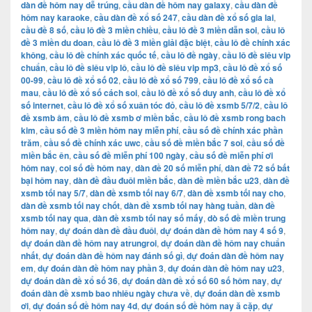
dàn đề hôm nay dễ trúng
,
cầu dàn đề hôm nay galaxy
,
cầu dàn đề
hôm nay karaoke
,
cầu dàn đề xổ số 247
,
cầu dàn đề xổ số gia lai
,
cầu đề 8 số
,
cầu lô đề 3 miền chiều
,
cầu lô đề 3 miền dẫn soi
,
cầu lô
đề 3 miền du doan
,
cầu lô đề 3 miền giải đặc biệt
,
cầu lô đề chính xác
không
,
cầu lô đề chính xác quốc tế
,
cầu lô đề ngày
,
cầu lô đề siêu vip
chuẩn
,
cầu lô đề siêu vip lô
,
cầu lô đề siêu vip mp3
,
cầu lô đề xổ số
00-99
,
cầu lô đề xổ số 02
,
cầu lô đề xổ số 799
,
cầu lô đề xổ số cà
mau
,
cầu lô đề xổ số cách soi
,
cầu lô đề xổ số duy anh
,
cầu lô đề xổ
số internet
,
cầu lô đề xổ số xuân tóc đỏ
,
cầu lô đề xsmb 5/7/2
,
cầu lô
đề xsmb âm
,
cầu lô đề xsmb ơ miền bắc
,
cầu lô đề xsmb rong bach
kim
,
cầu số đề 3 miền hôm nay miễn phí
,
cầu số đề chính xác phần
trăm
,
cầu số đề chính xác uwc
,
cầu số đề miền bắc 7 soi
,
cầu số đề
miền bắc ên
,
cầu số đề miễn phí 100 ngày
,
cầu số đề miễn phí ơi
hôm nay
,
coi số đề hôm nay
,
dàn đề 20 số miễn phí
,
dàn đề 72 số bất
bại hôm nay
,
dàn đề đầu đuôi miền bắc
,
dàn đề miền bắc u23
,
dàn đề
xsmb tối nay 5/7
,
dàn đề xsmb tối nay 6/7
,
dàn đề xsmb tối nay cho
,
dàn đề xsmb tối nay chốt
,
dàn đề xsmb tối nay hàng tuần
,
dàn đề
xsmb tối nay qua
,
dàn đề xsmb tối nay số mấy
,
dò số đề miền trung
hôm nay
,
dự đoán dàn đề đầu đuôi
,
dự đoán dàn đề hôm nay 4 số 9
,
dự đoán dàn đề hôm nay atrungroi
,
dự đoán dàn đề hôm nay chuẩn
nhất
,
dự đoán dàn đề hôm nay đánh số gì
,
dự đoán dàn đề hôm nay
em
,
dự đoán dàn đề hôm nay phần 3
,
dự đoán dàn đề hôm nay u23
,
dự đoán dàn đề xổ số 36
,
dự đoán dàn đề xổ số 60 số hôm nay
,
dự
đoán dàn đề xsmb bao nhiêu ngày chưa về
,
dự đoán dàn đề xsmb
ơi
,
dự đoán số đề hôm nay 4d
,
dự đoán số đề hôm nay ă cặp
,
dự