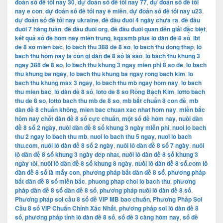
đoán số đề tối nay 30
,
dự đoán số đề tối nay 77
,
dự đoán số đề tối
nay e con
,
dự đoán số đề tối nay ê miền
,
dự đoán số đề tối nay u23
,
dự đoán số đề tối nay ukraine
,
đề đầu đuôi 4 ngày chưa ra
,
đề đầu
đuôi 7 hàng tuần
,
đề đầu đuôi org
,
đề đầu đuôi quan đến giải đặc biệt
,
kết quả số đề hôm nay miền trung
,
kqxsmb plus lô dàn đề 8 số
,
lbt
de 8 so mien bac
,
lo bach thu 388 de 8 so
,
lo bach thu dong thap
,
lo
bach thu hom nay la con gi dàn đề 8 số là sao
,
lo bach thu khung 3
ngay 388 de 8 so
,
lo bach thu khung 3 ngay mien phi 8 so de
,
lo bach
thu khung ba ngay
,
lo bach thu khung ba ngay rong bach kim
,
lo
bach thu khung max 3 ngay
,
lo bach thu mb ngay hom nay
,
lo bach
thu mien bac
,
lô dàn đề 8 số
,
loto de 8 so Rồng Bạch Kim
,
lotto bach
thu de 8 so
,
lotto bach thu mb de 8 so
,
mb bắt chuẩn 8 con đề
,
mb
dàn đề 8 chuẩn không
,
mien bac chuan xac nhat hom nay
,
miền bắc
hôm nay chốt đàn đề 8 số cực chuẩn
,
một số đề hôm nay
,
nuôi dàn
đề 8 số 2 ngày
,
nuôi dàn đề 8 số khung 3 ngày miễn phí
,
nuoi lo bach
thu 2 ngay lo bach thu mb
,
nuoi lo bach thu 5 ngay
,
nuoi lo bach
thu.com
,
nuôi lô dàn đề 8 số 2 ngày
,
nuôi lô dàn đề 8 số 7 ngày
,
nuôi
lô dàn đề 8 số khung 3 ngày dep nhat
,
nuôi lô dàn đề 8 số khung 3
ngày tôi
,
nuôi lô dàn đề 8 số khung 8 ngày
,
nuôi lô dàn đề 8 số.com lô
dàn đề 8 số là mấy con
,
phương pháp bắt dàn đề 8 số
,
phương pháp
bắt dàn đề 8 số miền bắc
,
phuong phap choi lo bach thu
,
phương
pháp dàn đề 8 số dàn đề 8 số
,
phương pháp nuôi lô dàn đề 8 số
,
Phương pháp soi cầu 8 số đề VIP MB bao chuẩn
,
Phương Pháp Soi
Cầu 8 số VIP Chuẩn Chính Xác Nhất
,
phương pháp soi lô dàn đề 8
số
,
phương pháp tính lô dàn đề 8 số
,
số đề 3 càng hôm nay
,
số đề