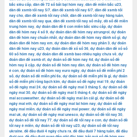
bắc siêu cấp
,
dàn đề 72 số bất bại hôm nay
,
dàn đề miền bắc u23
,
dàn đề xsmb tối nay 5/7
,
dàn đề xsmb tối nay 6/7
,
dàn đề xsmb tối
nay cho
,
dàn đề xsmb tối nay chốt
,
dàn đề xsmb tối nay hàng tuần
,
dàn đề xsmb tối nay qua
,
dàn đề xsmb tối nay số mấy
,
dò số đề miền
trung hôm nay
,
dự đoán dàn đề 6 con miền bắc siêu cấp
,
dự đoán
dàn đề hôm nay 4 số 9
,
dự đoán dàn đề hôm nay atrungroi
,
dự đoán
dàn đề hôm nay chuẩn nhất
,
dự đoán dàn đề hôm nay đánh số gì
,
dự
đoán dàn đề hôm nay em
,
dự đoán dàn đề hôm nay phần 3
,
dự đoán
dàn đề hôm nay u23
,
dự đoán dàn đề xổ số 36
,
dự đoán dàn đề xổ số
60 số hôm nay
,
dự đoán dàn đề xsmb bao nhiêu ngày chưa về
,
dự
đoán dàn đề xsmb ơi
,
dự đoán số đề hôm nay 4d
,
dự đoán số đề
hôm nay ă cặp
,
dự đoán số đề hôm nay dàn
,
dự đoán số đề hôm nay
ê con
,
dự đoán số đề hôm nay euro ngày
,
dự đoán số đề miễn phí 2
số
,
dự đoán số đề miễn phí 6s
,
dự đoán số đề miễn phí là gì
,
dự đoán
số đề miễn phí rồng bạch kim
,
dự đoán số đề ngày mai 19
,
dự đoán
số đề ngày mai 24
,
dự đoán số đề ngày mai 3 tháng 5
,
dự đoán số đề
ngày mai 30
,
dự đoán số đề ngày mai 5 tháng 4
,
dự đoán số đề ngày
mai accuweather
,
dự đoán số đề ngày mai ăn cái gì
,
dự đoán số đề
ngày mai eth
,
dự đoán số đề ngày mai lai hôm nay
,
dự đoán số đề
ngày mai miền
,
dự đoán số đề ngày mai power
,
dự đoán số đề ngày
mai uk
,
dự đoán số đề ngày mai unesco
,
dự đoán số đề tối nay 30
,
dự đoán số đề tối nay 77
,
dự đoán số đề tối nay e con
,
dự đoán số đề
tối nay ê miền
,
dự đoán số đề tối nay u23
,
dự đoán số đề tối nay
ukraine
,
đề đầu đuôi 4 ngày chưa ra
,
đề đầu đuôi 7 hàng tuần
,
đề đầu
đuôi org
,
đề đầu đuôi quan đến giải đặc biệt
,
kết quả số đề hôm nay