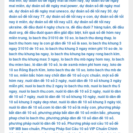
mai eth
,
dự đoán số đề ngày mai lai hôm nay
,
dự đoán số đề ngày
mai miền
,
dự đoán số đề ngày mai power
,
dự đoán số đề ngày mai
uk
,
dự đoán số đề ngày mai unesco
,
dự đoán số đề tối nay 30
,
dự
đoán số đề tối nay 77
,
dự đoán số đề tối nay e con
,
dự đoán số đề tối
nay ê miền
,
dự đoán số đề tối nay u23
,
dự đoán số đề tối nay
ukraine
,
đề đầu đuôi 4 ngày chưa ra
,
đề đầu đuôi 7 hàng tuần
,
đề đầu
đuôi org
,
đề đầu đuôi quan đến giải đặc biệt
,
kết quả số đề hôm nay
miền trung
,
lo bach thu 31010 de 10 so
,
lo bach thu dong thap
,
lo
bach thu hom nay la con gi dàn đề 10 số là sao
,
lo bach thu khung 3
ngay 31010 de 10 so
,
lo bach thu khung 3 ngay mien phi 10 so de
,
lo
bach thu khung ba ngay
,
lo bach thu khung ba ngay rong bach kim
,
lo bach thu khung max 3 ngay
,
lo bach thu mb ngay hom nay
,
lo bach
thu mien bac
,
lô dàn đề 10 số
,
lo de xsmb mien phi hom nay
,
loto de
10 so Rồng Bạch Kim
,
lotto bach thu de 10 so
,
lotto bach thu mb de
10 so
,
miền bắc hôm nay chốt đàn đề 10 số cực chuẩn
,
một số đề
hôm nay
,
nuôi dàn đề 10 số 2 ngày
,
nuôi dàn đề 10 số khung 3 ngày
miễn phí
,
nuoi lo bach thu 2 ngay lo bach thu mb
,
nuoi lo bach thu 5
ngay
,
nuoi lo bach thu.com
,
nuôi lô dàn đề 10 số 2 ngày
,
nuôi lô dàn
đề 10 số 7 ngày
,
nuôi lô dàn đề 10 số khung 10 ngày
,
nuôi lô dàn đề
10 số khung 3 ngày dep nhat
,
nuôi lô dàn đề 10 số khung 3 ngày tôi
,
nuôi lô dàn đề 10 số.com lô dàn đề 10 số là mấy con
,
phương pháp
bắt dàn đề 10 số
,
phương pháp bắt dàn đề 10 số miền bắc
,
phuong
phap choi lo bach thu
,
phương pháp dàn đề 10 số dàn đề 10 số
,
phương pháp nuôi lô dàn đề 10 số
,
Phương pháp soi cầu 10 số đề
VIP MB bao chuẩn
,
Phương Pháp Soi Cầu 10 số VIP Chuẩn Chính