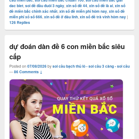
dac biet
,
soi đề đầu đuôi 3 ngày
,
xin số đề 44
,
xin số đề là ai
,
xin số
đề miền bắc chính xác nhất
,
xin số đề miễn phí hôm nay
,
xin số đề
miễn phí xổ số 666
,
xin số đề ở đâu linh
,
xin số đề trà vinh hôm nay
|
126
Replies
dự đoán dàn đề 6 con miền bắc siêu
cấp
Posted on
07/08/2026
by
soi cầu bạch thủ lô - soi cầu 3 càng - soi cầu
—
86 Comments ↓