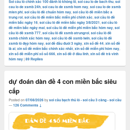
Soi cầu lô chính xác 100 đánh lô không lỗ
,
soi cau lo de bach thu
,
soi
cau lo de xsmb 24h
,
soi cau lo de xsmb hom nay
,
soi cau lo de xsmb
mien phi
,
soi cầu lô đề chuẩn hôm nay
,
soi cầu lô đề miền bắc a
trung roi
,
soi cầu lô đề miền bắc miễn phí chính xác
,
soi cầu lô đề
miền bắc ngày 16
,
soi cầu lô đề miền bắc ngày 3/8/2021
,
soi cầu lô
đề miền bắc ngày mai
,
soi cầu lô đề miễn phí miền bắc hôm nay
,
soi
cầu lô đề xsmb 777
,
soi cầu lô đề xsmb atrungroi
,
soi cầu lô đề
xsmb chính xác hôm nay
,
soi cầu lô đề xsmb iwin
,
soi cầu lô đề
xsmb lô đẹp hôm nay
,
soi đề đầu đuôi 3 ngày
,
xin số đề 44
,
xin số đề
là ai
,
xin số đề miền bắc chính xác nhất
,
xin số đề miễn phí hôm nay
,
xin số đề miễn phí xổ số 666
,
xin số đề ở đâu linh
,
xin số đề trà vinh
hôm nay
|
89
Replies
dự đoán dàn đề 4 con miền bắc siêu
cấp
Posted on
07/08/2026
by
soi cầu bạch thủ lô - soi cầu 3 càng - soi cầu
—
126 Comments ↓