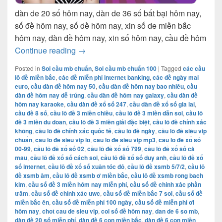
dàn de 20 số hôm nay, dàn de 36 số bất bại hôm nay,
số đề hôm nay, số dề hôm nay, xin số de miền bắc
hôm nay, dàn đề hôm nay, xin số hôm nay, cầu đề hôm
dự đoán dàn đề 6 con miền bắc siêu cấp
Continue reading
→
Posted in
Soi cầu mb chuẩn
,
Soi cầu mb chuẩn 100
|
Tagged
các cầu
lô đề miền bắc
,
các đề miễn phí internet banking
,
các đề ngày mai
euro
,
cầu dàn đề hôm nay 50
,
cầu dàn đề hôm nay bao nhiêu
,
cầu
dàn đề hôm nay dễ trúng
,
cầu dàn đề hôm nay galaxy
,
cầu dàn đề
hôm nay karaoke
,
cầu dàn đề xổ số 247
,
cầu dàn đề xổ số gia lai
,
cầu đề 8 số
,
cầu lô đề 3 miền chiều
,
cầu lô đề 3 miền dẫn soi
,
cầu lô
đề 3 miền du doan
,
cầu lô đề 3 miền giải đặc biệt
,
cầu lô đề chính xác
không
,
cầu lô đề chính xác quốc tế
,
cầu lô đề ngày
,
cầu lô đề siêu vip
chuẩn
,
cầu lô đề siêu vip lô
,
cầu lô đề siêu vip mp3
,
cầu lô đề xổ số
00-99
,
cầu lô đề xổ số 02
,
cầu lô đề xổ số 799
,
cầu lô đề xổ số cà
mau
,
cầu lô đề xổ số cách soi
,
cầu lô đề xổ số duy anh
,
cầu lô đề xổ
số internet
,
cầu lô đề xổ số xuân tóc đỏ
,
cầu lô đề xsmb 5/7/2
,
cầu lô
đề xsmb âm
,
cầu lô đề xsmb ơ miền bắc
,
cầu lô đề xsmb rong bach
kim
,
cầu số đề 3 miền hôm nay miễn phí
,
cầu số đề chính xác phần
trăm
,
cầu số đề chính xác uwc
,
cầu số đề miền bắc 7 soi
,
cầu số đề
miền bắc ên
,
cầu số đề miễn phí 100 ngày
,
cầu số đề miễn phí ơi
hôm nay
,
chot cau de sieu vip
,
coi số đề hôm nay
,
dan de 6 so mb
,
dàn đề 20 số miễn phí
,
dàn đề 6 con miền bắc
,
dàn đề 6 con miền