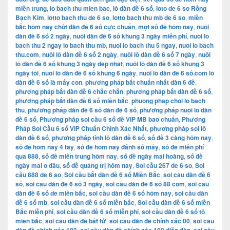
miền trung
,
lo bach thu mien bac
,
lô dàn đề 6 số
,
loto de 6 so Rồng
Bạch Kim
,
lotto bach thu de 6 so
,
lotto bach thu mb de 6 so
,
miền
bắc hôm nay chốt đàn đề 6 số cực chuẩn
,
một số đề hôm nay
,
nuôi
dàn đề 6 số 2 ngày
,
nuôi dàn đề 6 số khung 3 ngày miễn phí
,
nuoi lo
bach thu 2 ngay lo bach thu mb
,
nuoi lo bach thu 5 ngay
,
nuoi lo bach
thu.com
,
nuôi lô dàn đề 6 số 2 ngày
,
nuôi lô dàn đề 6 số 7 ngày
,
nuôi
lô dàn đề 6 số khung 3 ngày dep nhat
,
nuôi lô dàn đề 6 số khung 3
ngày tôi
,
nuôi lô dàn đề 6 số khung 6 ngày
,
nuôi lô dàn đề 6 số.com lô
dàn đề 6 số là mấy con
,
phương pháp bắt chuẩn nhất dàn 6 đề
,
phương pháp bắt dàn đề 6 chắc chắn
,
phương pháp bắt dàn đề 6 số
,
phương pháp bắt dàn đề 6 số miền bắc
,
phuong phap choi lo bach
thu
,
phương pháp dàn đề 6 số dàn đề 6 số
,
phương pháp nuôi lô dàn
đề 6 số
,
Phương pháp soi cầu 6 số đề VIP MB bao chuẩn
,
Phương
Pháp Soi Cầu 6 số VIP Chuẩn Chính Xác Nhất
,
phương pháp soi lô
dàn đề 6 số
,
phương pháp tính lô dàn đề 6 số
,
số đề 3 càng hôm nay
,
số đề hôm nay 4 tây
,
số đề hôm nay đánh số mấy
,
số đề miễn phí
qua 888
,
số đề miền trung hôm nay
,
số đề ngày mai hoàng
,
số đề
ngày mai o đâu
,
số đề quảng trị hôm nay
,
Soi cầu 267 de 6 so
,
Soi
cầu 888 de 6 so
,
Soi cầu bắt dàn đề 6 số Miền Bắc
,
soi cau dàn đề 6
số
,
soi cầu dàn đề 6 số 3 ngày
,
soi cầu dàn đề 6 số 88 com
,
soi cầu
dàn đề 6 số de miền bắc
,
soi cầu dàn đề 6 số hôm nay
,
soi cầu dàn
đề 6 số mb
,
soi cầu dàn đề 6 số miền bắc
,
Soi cầu dàn đề 6 số miền
Bắc miễn phí
,
soi cầu dàn đề 6 số miễn phí
,
soi cầu dàn đề 6 số tô
miền bắc
,
soi cầu dàn đề bất tử
,
soi cầu dàn đề chính xác 00
,
soi cầu
,
,