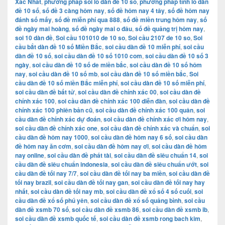
Xác Nhất
,
phương pháp soi lô dàn đề 10 số
,
phương pháp tính lô dàn
đề 10 số
,
số đề 3 càng hôm nay
,
số đề hôm nay 4 tây
,
số đề hôm nay
đánh số mấy
,
số đề miễn phí qua 888
,
số đề miền trung hôm nay
,
số
đề ngày mai hoàng
,
số đề ngày mai o đâu
,
số đề quảng trị hôm nay
,
soi 10 dàn đề
,
Soi cầu 101010 de 10 so
,
Soi cầu 2107 de 10 so
,
Soi
cầu bắt dàn đề 10 số Miền Bắc
,
soi cầu dàn đề 10 miễn phí
,
soi cầu
dàn đề 10 số
,
soi cầu dàn đề 10 số 1010 com
,
soi cầu dàn đề 10 số 3
ngày
,
soi cầu dàn đề 10 số de miền bắc
,
soi cầu dàn đề 10 số hôm
nay
,
soi cầu dàn đề 10 số mb
,
soi cầu dàn đề 10 số miền bắc
,
Soi
cầu dàn đề 10 số miền Bắc miễn phí
,
soi cầu dàn đề 10 số miễn phí
,
soi cầu dàn đề bất tử
,
soi cầu dàn đề chính xác 00
,
soi cầu dàn đề
chính xác 100
,
soi cầu dàn đề chính xác 100 diễn đàn
,
soi cầu dàn đề
chính xác 100 phiên bản cũ
,
soi cầu dàn đề chính xác 100 quân
,
soi
cầu dàn đề chính xác dự đoán
,
soi cầu dàn đề chính xác ơi hôm nay
,
soi cầu dàn đề chính xác one
,
soi cầu dàn đề chính xác và chuẩn
,
soi
cầu dàn đề hôm nay 1000
,
soi cầu dàn đề hôm nay 6 số
,
soi cầu dàn
đề hôm nay ăn cơm
,
soi cầu dàn đề hôm nay ơi
,
soi cầu dàn đề hôm
nay online
,
soi cầu dàn đề phát tài
,
soi cầu dàn đề siêu chuẩn 14
,
soi
cầu dàn đề siêu chuẩn indonesia
,
soi cầu dàn đề siêu chuẩn ướt
,
soi
cầu dàn đề tối nay 7/7
,
soi cầu dàn đề tối nay ba miền
,
soi cầu dàn đề
tối nay brazil
,
soi cầu dàn đề tối nay gan
,
soi cầu dàn đề tối nay hay
nhất
,
soi cầu dàn đề tối nay mb
,
soi cầu dàn đề xổ số 4 số cuối
,
soi
cầu dàn đề xổ số phú yên
,
soi cầu dàn đề xổ số quảng bình
,
soi cầu
dàn đề xsmb 70 số
,
soi cầu dàn đề xsmb 86
,
soi cầu dàn đề xsmb ib
,
soi cầu dàn đề xsmb quốc tế
,
soi cầu dàn đề xsmb rong bach kim
,