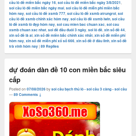
cầu lô đề miền bắc ngày 16
,
soi cầu lô đề miền bắc ngày 3/8/2021
,
soi cầu lô đề miền bắc ngày mai
,
soi cầu lô đề miễn phí miền bắc
hôm nay
,
soi cầu lô đề xsmb 777
,
soi cầu lô đề xsmb atrungroi
,
soi
cầu lô đề xsmb chính xác hôm nay
,
soi cầu lô đề xsmb iwin
,
soi cầu
lô đề xsmb lô đẹp hôm nay
,
soi cau mien bac chuan xac
,
soi cau
xsmb chuan xac nhat
,
soi đề đầu đuôi 3 ngày
,
soi lô đề
,
xin số đề 44
,
xin số đề là ai
,
xin số đề miền bắc chính xác nhất
,
xin số đề miễn phí
hôm nay
,
xin số đề miễn phí xổ số 666
,
xin số đề ở đâu linh
,
xin số đề
trà vinh hôm nay
|
89
Replies
dự đoán dàn đề 10 con miền bắc siêu
cấp
Posted on
07/08/2026
by
soi cầu bạch thủ lô - soi cầu 3 càng - soi cầu
—
89 Comments ↓