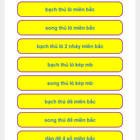
bạch thủ lô miền bắc
song thủ lô miền bắc
bạch thủ lô 2 nháy miền bắc
bạch thủ lô kép mb
song thủ lô kép mb
bạch thủ đề miền bắc
song thủ đề miền bắc
dàn đề 4 số miền bắc