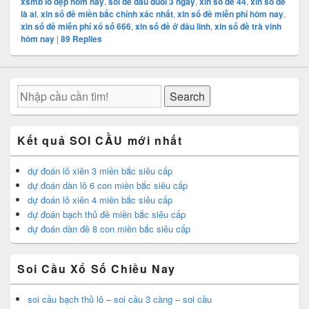
xsmb lô đẹp hôm nay
,
soi đề đầu đuôi 3 ngày
,
xin số đề 44
,
xin số đề
là ai
,
xin số đề miền bắc chính xác nhất
,
xin số đề miễn phí hôm nay
,
xin số đề miễn phí xổ số 666
,
xin số đề ở đâu linh
,
xin số đề trà vinh
hôm nay
|
89
Replies
Search
Kết quả SOI CẦU mới nhất
dự đoán lô xiên 3 miền bắc siêu cấp
dự đoán dàn lô 6 con miền bắc siêu cấp
dự đoán lô xiên 4 miền bắc siêu cấp
dự đoán bạch thủ đề miền bắc siêu cấp
dự đoán dàn đề 8 con miền bắc siêu cấp
Soi Cầu Xổ Số Chiều Nay
soi cầu bạch thủ lô – soi cầu 3 càng – soi cầu