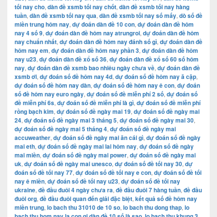
tối nay cho
,
dàn đề xsmb tối nay chốt
,
dàn đề xsmb tối nay hàng
tuần
,
dàn đề xsmb tối nay qua
,
dàn đề xsmb tối nay số mấy
,
dò số đề
miền trung hôm nay
,
dự đoán dàn đề 10 con
,
dự đoán dàn đề hôm
nay 4 số 9
,
dự đoán dàn đề hôm nay atrungroi
,
dự đoán dàn đề hôm
nay chuẩn nhất
,
dự đoán dàn đề hôm nay đánh số gì
,
dự đoán dàn đề
hôm nay em
,
dự đoán dàn đề hôm nay phần 3
,
dự đoán dàn đề hôm
nay u23
,
dự đoán dàn đề xổ số 36
,
dự đoán dàn đề xổ số 60 số hôm
nay
,
dự đoán dàn đề xsmb bao nhiêu ngày chưa về
,
dự đoán dàn đề
xsmb ơi
,
dự đoán số đề hôm nay 4d
,
dự đoán số đề hôm nay ă cặp
,
dự đoán số đề hôm nay dàn
,
dự đoán số đề hôm nay ê con
,
dự đoán
số đề hôm nay euro ngày
,
dự đoán số đề miễn phí 2 số
,
dự đoán số
đề miễn phí 6s
,
dự đoán số đề miễn phí là gì
,
dự đoán số đề miễn phí
rồng bạch kim
,
dự đoán số đề ngày mai 19
,
dự đoán số đề ngày mai
24
,
dự đoán số đề ngày mai 3 tháng 5
,
dự đoán số đề ngày mai 30
,
dự đoán số đề ngày mai 5 tháng 4
,
dự đoán số đề ngày mai
accuweather
,
dự đoán số đề ngày mai ăn cái gì
,
dự đoán số đề ngày
mai eth
,
dự đoán số đề ngày mai lai hôm nay
,
dự đoán số đề ngày
mai miền
,
dự đoán số đề ngày mai power
,
dự đoán số đề ngày mai
uk
,
dự đoán số đề ngày mai unesco
,
dự đoán số đề tối nay 30
,
dự
đoán số đề tối nay 77
,
dự đoán số đề tối nay e con
,
dự đoán số đề tối
nay ê miền
,
dự đoán số đề tối nay u23
,
dự đoán số đề tối nay
ukraine
,
đề đầu đuôi 4 ngày chưa ra
,
đề đầu đuôi 7 hàng tuần
,
đề đầu
đuôi org
,
đề đầu đuôi quan đến giải đặc biệt
,
kết quả số đề hôm nay
miền trung
,
lo bach thu 31010 de 10 so
,
lo bach thu dong thap
,
lo
bach thu hom nay la con gi dàn đề 10 số là sao
,
lo bach thu khung 3