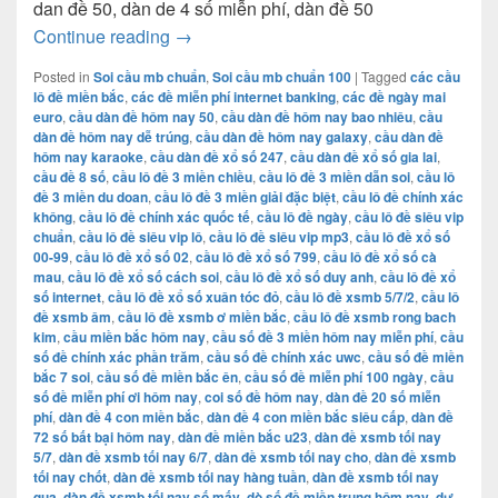
dan đề 50, dàn de 4 số miễn phí, dàn đề 50
dự đoán dàn đề 4 con miền bắc siêu cấp
Continue reading
→
Posted in
Soi cầu mb chuẩn
,
Soi cầu mb chuẩn 100
|
Tagged
các cầu
lô đề miền bắc
,
các đề miễn phí internet banking
,
các đề ngày mai
euro
,
cầu dàn đề hôm nay 50
,
cầu dàn đề hôm nay bao nhiêu
,
cầu
dàn đề hôm nay dễ trúng
,
cầu dàn đề hôm nay galaxy
,
cầu dàn đề
hôm nay karaoke
,
cầu dàn đề xổ số 247
,
cầu dàn đề xổ số gia lai
,
cầu đề 8 số
,
cầu lô đề 3 miền chiều
,
cầu lô đề 3 miền dẫn soi
,
cầu lô
đề 3 miền du doan
,
cầu lô đề 3 miền giải đặc biệt
,
cầu lô đề chính xác
không
,
cầu lô đề chính xác quốc tế
,
cầu lô đề ngày
,
cầu lô đề siêu vip
chuẩn
,
cầu lô đề siêu vip lô
,
cầu lô đề siêu vip mp3
,
cầu lô đề xổ số
00-99
,
cầu lô đề xổ số 02
,
cầu lô đề xổ số 799
,
cầu lô đề xổ số cà
mau
,
cầu lô đề xổ số cách soi
,
cầu lô đề xổ số duy anh
,
cầu lô đề xổ
số internet
,
cầu lô đề xổ số xuân tóc đỏ
,
cầu lô đề xsmb 5/7/2
,
cầu lô
đề xsmb âm
,
cầu lô đề xsmb ơ miền bắc
,
cầu lô đề xsmb rong bach
kim
,
cầu miền bắc hôm nay
,
cầu số đề 3 miền hôm nay miễn phí
,
cầu
số đề chính xác phần trăm
,
cầu số đề chính xác uwc
,
cầu số đề miền
bắc 7 soi
,
cầu số đề miền bắc ên
,
cầu số đề miễn phí 100 ngày
,
cầu
số đề miễn phí ơi hôm nay
,
coi số đề hôm nay
,
dàn đề 20 số miễn
phí
,
dàn đề 4 con miền bắc
,
dàn đề 4 con miền bắc siêu cấp
,
dàn đề
72 số bất bại hôm nay
,
dàn đề miền bắc u23
,
dàn đề xsmb tối nay
5/7
,
dàn đề xsmb tối nay 6/7
,
dàn đề xsmb tối nay cho
,
dàn đề xsmb
tối nay chốt
,
dàn đề xsmb tối nay hàng tuần
,
dàn đề xsmb tối nay
qua
,
dàn đề xsmb tối nay số mấy
,
dò số đề miền trung hôm nay
,
dự