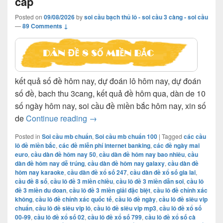
cấp
Posted on
09/08/2026
by
soi cầu bạch thủ lô - soi cầu 3 càng - soi cầu
—
89 Comments ↓
kết quả số đề hôm nay, dự đoán lô hôm nay, dự đoán
số đề, bach thu 3cang, kết quả đề hôm qua, dàn de 10
số ngày hôm nay, soi cầu đề miền bắc hôm nay, xin số
dự đoán dàn đề 8 con miền bắc siêu 
de
Continue reading
→
Posted in
Soi cầu mb chuẩn
,
Soi cầu mb chuẩn 100
|
Tagged
các cầu
lô đề miền bắc
,
các đề miễn phí internet banking
,
các đề ngày mai
euro
,
cầu dàn đề hôm nay 50
,
cầu dàn đề hôm nay bao nhiêu
,
cầu
dàn đề hôm nay dễ trúng
,
cầu dàn đề hôm nay galaxy
,
cầu dàn đề
hôm nay karaoke
,
cầu dàn đề xổ số 247
,
cầu dàn đề xổ số gia lai
,
cầu đề 8 số
,
cầu lô đề 3 miền chiều
,
cầu lô đề 3 miền dẫn soi
,
cầu lô
đề 3 miền du doan
,
cầu lô đề 3 miền giải đặc biệt
,
cầu lô đề chính xác
không
,
cầu lô đề chính xác quốc tế
,
cầu lô đề ngày
,
cầu lô đề siêu vip
chuẩn
,
cầu lô đề siêu vip lô
,
cầu lô đề siêu vip mp3
,
cầu lô đề xổ số
00-99
,
cầu lô đề xổ số 02
,
cầu lô đề xổ số 799
,
cầu lô đề xổ số cà