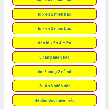
lô xiên 2 miền bắc
lô xiên 3 miền bắc
dàn lô xiên 4 miền
3 càng miền bắc
dàn 3 càng 2 số mb
lô 10 số miền bắc
đề đầu đuôi miền bắc