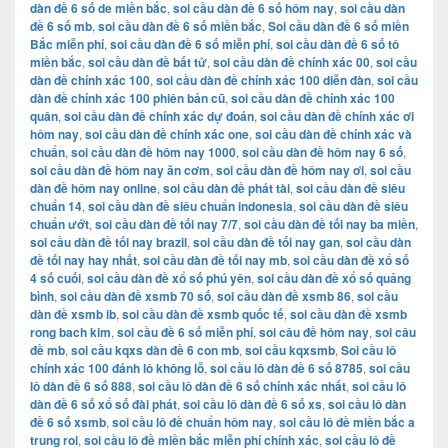
dàn đề 6 số de miền bắc
,
soi cầu dàn đề 6 số hôm nay
,
soi cầu dàn
đề 6 số mb
,
soi cầu dàn đề 6 số miền bắc
,
Soi cầu dàn đề 6 số miền
Bắc miễn phí
,
soi cầu dàn đề 6 số miễn phí
,
soi cầu dàn đề 6 số tô
miền bắc
,
soi cầu dàn đề bất tử
,
soi cầu dàn đề chính xác 00
,
soi cầu
dàn đề chính xác 100
,
soi cầu dàn đề chính xác 100 diễn đàn
,
soi cầu
dàn đề chính xác 100 phiên bản cũ
,
soi cầu dàn đề chính xác 100
quân
,
soi cầu dàn đề chính xác dự đoán
,
soi cầu dàn đề chính xác ơi
hôm nay
,
soi cầu dàn đề chính xác one
,
soi cầu dàn đề chính xác và
chuẩn
,
soi cầu dàn đề hôm nay 1000
,
soi cầu dàn đề hôm nay 6 số
,
soi cầu dàn đề hôm nay ăn cơm
,
soi cầu dàn đề hôm nay ơi
,
soi cầu
dàn đề hôm nay online
,
soi cầu dàn đề phát tài
,
soi cầu dàn đề siêu
chuẩn 14
,
soi cầu dàn đề siêu chuẩn indonesia
,
soi cầu dàn đề siêu
chuẩn ướt
,
soi cầu dàn đề tối nay 7/7
,
soi cầu dàn đề tối nay ba miền
,
soi cầu dàn đề tối nay brazil
,
soi cầu dàn đề tối nay gan
,
soi cầu dàn
đề tối nay hay nhất
,
soi cầu dàn đề tối nay mb
,
soi cầu dàn đề xổ số
4 số cuối
,
soi cầu dàn đề xổ số phú yên
,
soi cầu dàn đề xổ số quảng
bình
,
soi cầu dàn đề xsmb 70 số
,
soi cầu dàn đề xsmb 86
,
soi cầu
dàn đề xsmb ib
,
soi cầu dàn đề xsmb quốc tế
,
soi cầu dàn đề xsmb
rong bach kim
,
soi cầu đề 6 số miễn phí
,
soi câu đề hôm nay
,
soi câu
đề mb
,
soi cầu kqxs dàn đề 6 con mb
,
soi cầu kqxsmb
,
Soi cầu lô
chính xác 100 đánh lô không lỗ
,
soi cầu lô dàn đề 6 số 8785
,
soi cầu
lô dàn đề 6 số 888
,
soi cầu lô dàn đề 6 số chính xác nhất
,
soi cầu lô
dàn đề 6 số xổ số đài phát
,
soi cầu lô dàn đề 6 số xs
,
soi cầu lô dàn
đề 6 số xsmb
,
soi cầu lô đề chuẩn hôm nay
,
soi cầu lô đề miền bắc a
trung roi
,
soi cầu lô đề miền bắc miễn phí chính xác
,
soi cầu lô đề