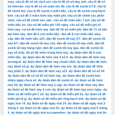
mau
,
cầu lô đề xổ số cách soi
,
cầu lô đề xổ số duy anh
,
cầu lô đề xổ
số internet
,
cầu lô đề xổ số xuân tóc đỏ
,
cầu lô đề xsmb 5/7/2
,
cầu lô
đề xsmb âm
,
cầu lô đề xsmb ơ miền bắc
,
cầu lô đề xsmb rong bach
kim
,
cầu số đề 3 miền hôm nay miễn phí
,
cầu số đề chính xác phần
trăm
,
cầu số đề chính xác uwc
,
cầu số đề miền bắc 7 soi
,
cầu số đề
miền bắc ên
,
cầu số đề miễn phí 100 ngày
,
cầu số đề miễn phí ơi
hôm nay
,
coi số đề hôm nay
,
dàn đề 20 số miễn phí
,
dàn đề 72 số bất
bại hôm nay
,
dàn đề 8 con miền bắc
,
dàn đề 8 con miền bắc siêu
cấp
,
dàn đề miền bắc u23
,
dàn đề xsmb tối nay 5/7
,
dàn đề xsmb tối
nay 6/7
,
dàn đề xsmb tối nay cho
,
dàn đề xsmb tối nay chốt
,
dàn đề
xsmb tối nay hàng tuần
,
dàn đề xsmb tối nay qua
,
dàn đề xsmb tối
nay số mấy
,
dò số đề miền trung hôm nay
,
dự đoán dàn đề 8 con
miền bắc
,
dự đoán dàn đề hôm nay 4 số 9
,
dự đoán dàn đề hôm nay
atrungroi
,
dự đoán dàn đề hôm nay chuẩn nhất
,
dự đoán dàn đề hôm
nay đánh số gì
,
dự đoán dàn đề hôm nay em
,
dự đoán dàn đề hôm
nay phần 3
,
dự đoán dàn đề hôm nay u23
,
dự đoán dàn đề xổ số 36
,
dự đoán dàn đề xổ số 60 số hôm nay
,
dự đoán dàn đề xsmb bao
nhiêu ngày chưa về
,
dự đoán dàn đề xsmb ơi
,
dự đoán số đề hôm
nay 4d
,
dự đoán số đề hôm nay ă cặp
,
dự đoán số đề hôm nay dàn
,
dự đoán số đề hôm nay ê con
,
dự đoán số đề hôm nay euro ngày
,
dự
đoán số đề miễn phí 2 số
,
dự đoán số đề miễn phí 6s
,
dự đoán số đề
miễn phí là gì
,
dự đoán số đề miễn phí rồng bạch kim
,
dự đoán số đề
ngày mai 19
,
dự đoán số đề ngày mai 24
,
dự đoán số đề ngày mai 3
tháng 5
,
dự đoán số đề ngày mai 30
,
dự đoán số đề ngày mai 5 tháng
4
,
dự đoán số đề ngày mai accuweather
,
dự đoán số đề ngày mai ăn