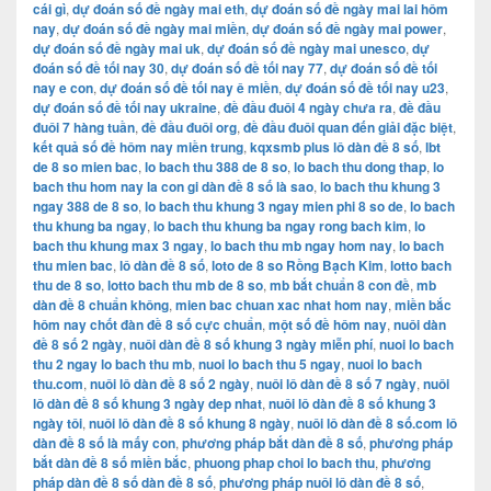
cái gì
,
dự đoán số đề ngày mai eth
,
dự đoán số đề ngày mai lai hôm
nay
,
dự đoán số đề ngày mai miền
,
dự đoán số đề ngày mai power
,
dự đoán số đề ngày mai uk
,
dự đoán số đề ngày mai unesco
,
dự
đoán số đề tối nay 30
,
dự đoán số đề tối nay 77
,
dự đoán số đề tối
nay e con
,
dự đoán số đề tối nay ê miền
,
dự đoán số đề tối nay u23
,
dự đoán số đề tối nay ukraine
,
đề đầu đuôi 4 ngày chưa ra
,
đề đầu
đuôi 7 hàng tuần
,
đề đầu đuôi org
,
đề đầu đuôi quan đến giải đặc biệt
,
kết quả số đề hôm nay miền trung
,
kqxsmb plus lô dàn đề 8 số
,
lbt
de 8 so mien bac
,
lo bach thu 388 de 8 so
,
lo bach thu dong thap
,
lo
bach thu hom nay la con gi dàn đề 8 số là sao
,
lo bach thu khung 3
ngay 388 de 8 so
,
lo bach thu khung 3 ngay mien phi 8 so de
,
lo bach
thu khung ba ngay
,
lo bach thu khung ba ngay rong bach kim
,
lo
bach thu khung max 3 ngay
,
lo bach thu mb ngay hom nay
,
lo bach
thu mien bac
,
lô dàn đề 8 số
,
loto de 8 so Rồng Bạch Kim
,
lotto bach
thu de 8 so
,
lotto bach thu mb de 8 so
,
mb bắt chuẩn 8 con đề
,
mb
dàn đề 8 chuẩn không
,
mien bac chuan xac nhat hom nay
,
miền bắc
hôm nay chốt đàn đề 8 số cực chuẩn
,
một số đề hôm nay
,
nuôi dàn
đề 8 số 2 ngày
,
nuôi dàn đề 8 số khung 3 ngày miễn phí
,
nuoi lo bach
thu 2 ngay lo bach thu mb
,
nuoi lo bach thu 5 ngay
,
nuoi lo bach
thu.com
,
nuôi lô dàn đề 8 số 2 ngày
,
nuôi lô dàn đề 8 số 7 ngày
,
nuôi
lô dàn đề 8 số khung 3 ngày dep nhat
,
nuôi lô dàn đề 8 số khung 3
ngày tôi
,
nuôi lô dàn đề 8 số khung 8 ngày
,
nuôi lô dàn đề 8 số.com lô
dàn đề 8 số là mấy con
,
phương pháp bắt dàn đề 8 số
,
phương pháp
bắt dàn đề 8 số miền bắc
,
phuong phap choi lo bach thu
,
phương
pháp dàn đề 8 số dàn đề 8 số
,
phương pháp nuôi lô dàn đề 8 số
,