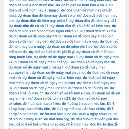
đoán dàn đề 4 con miền bắc
,
dự đoán dàn đề hôm nay 4 số 9
,
dự
đoán dàn đề hôm nay atrungroi
,
dự đoán dàn đề hôm nay chuẩn
nhất
,
dự đoán dàn đề hôm nay đánh số gì
,
dự đoán dàn đề hôm nay
em
,
dự đoán dàn đề hôm nay phần 3
,
dự đoán dàn đề hôm nay u23
,
dự đoán dàn đề xổ số 36
,
dự đoán dàn đề xổ số 60 số hôm nay
,
dự
đoán dàn đề xsmb bao nhiêu ngày chưa về
,
dự đoán dàn đề xsmb
ơi
,
dự đoán số đề hôm nay 4d
,
dự đoán số đề hôm nay ă cặp
,
dự
đoán số đề hôm nay dàn
,
dự đoán số đề hôm nay ê con
,
dự đoán số
đề hôm nay euro ngày
,
dự đoán số đề miễn phí 2 số
,
dự đoán số đề
miễn phí 6s
,
dự đoán số đề miễn phí là gì
,
dự đoán số đề miễn phí
rồng bạch kim
,
dự đoán số đề ngày mai 19
,
dự đoán số đề ngày mai
24
,
dự đoán số đề ngày mai 3 tháng 5
,
dự đoán số đề ngày mai 30
,
dự đoán số đề ngày mai 5 tháng 4
,
dự đoán số đề ngày mai
accuweather
,
dự đoán số đề ngày mai ăn cái gì
,
dự đoán số đề ngày
mai eth
,
dự đoán số đề ngày mai lai hôm nay
,
dự đoán số đề ngày
mai miền
,
dự đoán số đề ngày mai power
,
dự đoán số đề ngày mai
uk
,
dự đoán số đề ngày mai unesco
,
dự đoán số đề tối nay 30
,
dự
đoán số đề tối nay 77
,
dự đoán số đề tối nay e con
,
dự đoán số đề tối
nay ê miền
,
dự đoán số đề tối nay u23
,
dự đoán số đề tối nay
ukraine
,
đề 4 càng ăn bao nhiêu
,
đề 4 càng ăn bao nhiêu lần
,
Đề 4
càng được bao nhiêu tiền
,
đề 4 càng miền bắc ăn bao nhiêu
,
đề 5
càng ăn bao nhiêu
,
đề ăn bao nhiêu
,
đề đầu đuôi 4 ngày chưa ra
,
đề
đầu đuôi 7 hàng tuần
,
đề đầu đuôi org
,
đề đầu đuôi quan đến giải đặc
biệt
,
đề lô 4 số Miễn Phí ăn cặp đẹp nhất hôm nay
,
độc thủ lô dàn đề