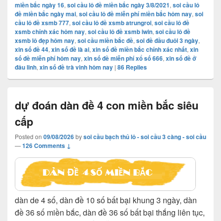
miền bắc ngày 16
,
soi cầu lô đề miền bắc ngày 3/8/2021
,
soi cầu lô
đề miền bắc ngày mai
,
soi cầu lô đề miễn phí miền bắc hôm nay
,
soi
cầu lô đề xsmb 777
,
soi cầu lô đề xsmb atrungroi
,
soi cầu lô đề
xsmb chính xác hôm nay
,
soi cầu lô đề xsmb iwin
,
soi cầu lô đề
xsmb lô đẹp hôm nay
,
soi cầu miền bắc đề
,
soi đề đầu đuôi 3 ngày
,
xin số đề 44
,
xin số đề là ai
,
xin số đề miền bắc chính xác nhất
,
xin
số đề miễn phí hôm nay
,
xin số đề miễn phí xổ số 666
,
xin số đề ở
đâu linh
,
xin số đề trà vinh hôm nay
|
86
Replies
dự đoán dàn đề 4 con miền bắc siêu
cấp
Posted on
09/08/2026
by
soi cầu bạch thủ lô - soi cầu 3 càng - soi cầu
—
126 Comments ↓
dàn de 4 số, dàn đề 10 số bất bại khung 3 ngày, dàn
đề 36 số miền bắc, dàn đề 36 số bất bại thắng liên tục,