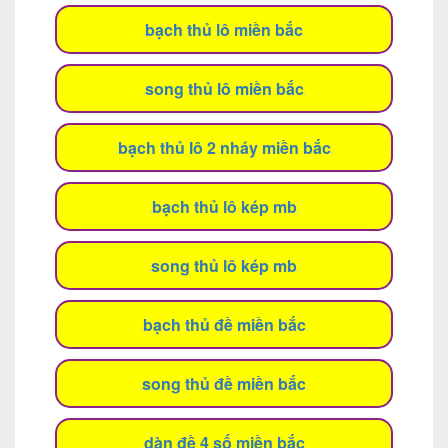
bạch thủ lô miền bắc
song thủ lô miền bắc
bạch thủ lô 2 nháy miền bắc
bạch thủ lô kép mb
song thủ lô kép mb
bạch thủ đề miền bắc
song thủ đề miền bắc
dàn đề 4 số miền bắc