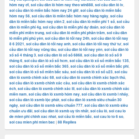
hôm nay ơi
,
soi cầu dàn lô hôm nay theo win888
,
soi cầu dàn lô iv
,
soi cầu dàn lô miền bắc hôm nay 24 giờ
,
soi cầu dàn lô miền bắc
hôm nay 56
,
soi cầu dàn lô miền bắc hôm nay hàng ngày
,
soi cầu
dàn lô miền bắc hôm nay xiên 2
,
soi cầu dàn lô miễn phí 1 số
,
soi cầu
dàn lô miễn phí 4g
,
soi cầu dàn lô miễn phí dự đoán
,
soi cầu dàn lô
miễn phí miền trung
,
soi cầu dàn lô miễn phí phần trăm
,
soi cầu dàn
lô miễn phí phú yên
,
soi cầu dàn lô tối nay 24h
,
soi cầu dàn lô tối nay
8 6 2021
,
soi cầu dàn lô tối nay anh
,
soi cầu dàn lô tối nay thứ tư
,
soi
cầu dàn lô tối nay vũng tàu
,
soi cầu dàn lô tối nay yên
,
soi cầu dàn lô
xổ số 4 tháng 3
,
soi cầu dàn lô xổ số 6868
,
soi cầu dàn lô xổ số 9
tháng 6
,
soi cầu dàn lô xổ số hcm
,
soi cầu dàn lô xổ số miền bắc 135
,
soi cầu dàn lô xổ số miền bắc 365
,
soi cầu dàn lô xổ số miền bắc phi
,
soi cầu dàn lô xổ số miền bắc sáu
,
soi cầu dàn lô xổ số u23
,
soi cầu
dàn lô xsmb chính xác 68
,
soi cầu dàn lô xsmb chính xác bạch thủ
,
soi cầu dàn lô xsmb chính xác cầu
,
soi cầu dàn lô xsmb chính xác
êch
,
soi cầu dàn lô xsmb chính xác iii
,
soi cầu dàn lô xsmb chính xác
miền nam
,
soi cầu dàn lô xsmb hôm nay
,
soi cầu dàn lô xsmb l nháy
,
soi cầu dàn lô xsmb lộc phát
,
soi cầu dàn lô xsmb siêu chuẩn 30
ngày
,
soi cầu dàn lô xsmb siêu chuẩn 777
,
soi cầu dàn lô xsmb siêu
chuẩn ưu đãi
,
soi cầu dàn lô xsmb uy tín nhất
,
soi cầu lô
,
soi cau lo
de mien phi chinh xac nhat
,
soi cầu lô miền bắc
,
soi cau lo to 6 so
,
soi cau mien phi mien bac
|
88
Replies