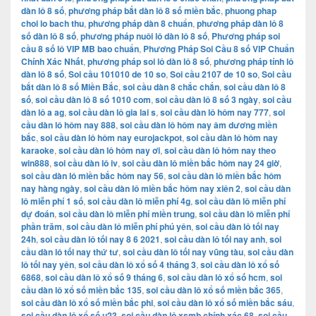
dàn lô 8 số
,
phương pháp bắt dàn lô 8 số miền bắc
,
phuong phap
choi lo bach thu
,
phương pháp dàn 8 chuẩn
,
phương pháp dàn lô 8
số dàn lô 8 số
,
phương pháp nuôi lô dàn lô 8 số
,
Phương pháp soi
cầu 8 số lô VIP MB bao chuẩn
,
Phương Pháp Soi Cầu 8 số VIP Chuẩn
Chính Xác Nhất
,
phương pháp soi lô dàn lô 8 số
,
phương pháp tính lô
dàn lô 8 số
,
Soi cầu 101010 de 10 so
,
Soi cầu 2107 de 10 so
,
Soi cầu
bắt dàn lô 8 số Miền Bắc
,
soi cầu dàn 8 chắc chắn
,
soi cầu dàn lô 8
số
,
soi cầu dàn lô 8 số 1010 com
,
soi cầu dàn lô 8 số 3 ngày
,
soi cầu
dàn lô a ag
,
soi cầu dàn lô gia lai s
,
soi cầu dàn lô hôm nay 777
,
soi
cầu dàn lô hôm nay 888
,
soi cầu dàn lô hôm nay âm dương miền
bắc
,
soi cầu dàn lô hôm nay eurojackpot
,
soi cầu dàn lô hôm nay
karaoke
,
soi cầu dàn lô hôm nay ơi
,
soi cầu dàn lô hôm nay theo
win888
,
soi cầu dàn lô iv
,
soi cầu dàn lô miền bắc hôm nay 24 giờ
,
soi cầu dàn lô miền bắc hôm nay 56
,
soi cầu dàn lô miền bắc hôm
nay hàng ngày
,
soi cầu dàn lô miền bắc hôm nay xiên 2
,
soi cầu dàn
lô miễn phí 1 số
,
soi cầu dàn lô miễn phí 4g
,
soi cầu dàn lô miễn phí
dự đoán
,
soi cầu dàn lô miễn phí miền trung
,
soi cầu dàn lô miễn phí
phần trăm
,
soi cầu dàn lô miễn phí phú yên
,
soi cầu dàn lô tối nay
24h
,
soi cầu dàn lô tối nay 8 6 2021
,
soi cầu dàn lô tối nay anh
,
soi
cầu dàn lô tối nay thứ tư
,
soi cầu dàn lô tối nay vũng tàu
,
soi cầu dàn
lô tối nay yên
,
soi cầu dàn lô xổ số 4 tháng 3
,
soi cầu dàn lô xổ số
6868
,
soi cầu dàn lô xổ số 9 tháng 6
,
soi cầu dàn lô xổ số hcm
,
soi
cầu dàn lô xổ số miền bắc 135
,
soi cầu dàn lô xổ số miền bắc 365
,
soi cầu dàn lô xổ số miền bắc phi
,
soi cầu dàn lô xổ số miền bắc sáu
,
soi cầu dàn lô xổ số u23
,
soi cầu dàn lô xsmb chính xác 68
,
soi cầu