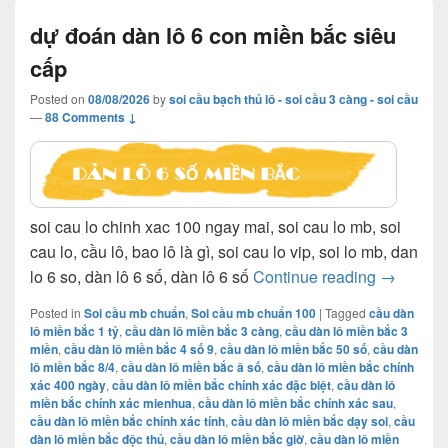
dự đoán dàn lô 6 con miền bắc siêu
cấp
Posted on
08/08/2026
by
soi cầu bạch thủ lô - soi cầu 3 càng - soi cầu
—
88 Comments ↓
soi cau lo chinh xac 100 ngay mai, soi cau lo mb, soi
cau lo, cầu lô, bao lô là gì, soi cau lo vip, soi lo mb, dan
dự đoán d
lo 6 so, dàn lô 6 số, dàn lô 6 số
Continue reading
→
Posted in
Soi cầu mb chuẩn
,
Soi cầu mb chuẩn 100
|
Tagged
cầu dàn
lô miền bắc 1 tỷ
,
cầu dàn lô miền bắc 3 càng
,
cầu dàn lô miền bắc 3
miền
,
cầu dàn lô miền bắc 4 số 9
,
cầu dàn lô miền bắc 50 số
,
cầu dàn
lô miền bắc 8/4
,
cầu dàn lô miền bắc â số
,
cầu dàn lô miền bắc chính
xác 400 ngày
,
cầu dàn lô miền bắc chính xác đặc biệt
,
cầu dàn lô
miền bắc chính xác mienhua
,
cầu dàn lô miền bắc chính xác sau
,
cầu dàn lô miền bắc chính xác tính
,
cầu dàn lô miền bắc dạy soi
,
cầu
dàn lô miền bắc độc thủ
,
cầu dàn lô miền bắc giờ
,
cầu dàn lô miền