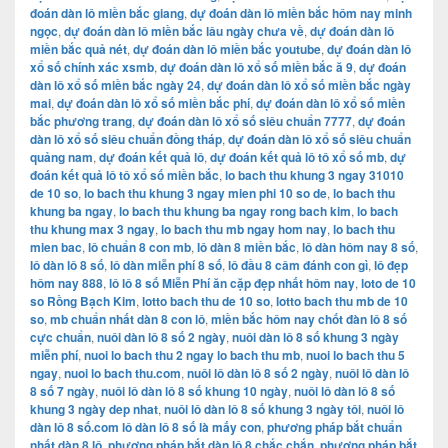
đoán dàn lô miền bắc giang
,
dự đoán dàn lô miền bắc hôm nay minh
ngọc
,
dự đoán dàn lô miền bắc lâu ngày chưa về
,
dự đoán dàn lô
miền bắc quả nét
,
dự đoán dàn lô miền bắc youtube
,
dự đoán dàn lô
xổ số chính xác xsmb
,
dự đoán dàn lô xổ số miền bắc ă 9
,
dự đoán
dàn lô xổ số miền bắc ngày 24
,
dự đoán dàn lô xổ số miền bắc ngày
mai
,
dự đoán dàn lô xổ số miền bắc phí
,
dự đoán dàn lô xổ số miền
bắc phương trang
,
dự đoán dàn lô xổ số siêu chuẩn 7777
,
dự đoán
dàn lô xổ số siêu chuẩn đồng tháp
,
dự đoán dàn lô xổ số siêu chuẩn
quảng nam
,
dự đoán kết quả lô
,
dự đoán kết quả lô tô xổ số mb
,
dự
đoán kết quả lô tô xổ số miền bắc
,
lo bach thu khung 3 ngay 31010
de 10 so
,
lo bach thu khung 3 ngay mien phi 10 so de
,
lo bach thu
khung ba ngay
,
lo bach thu khung ba ngay rong bach kim
,
lo bach
thu khung max 3 ngay
,
lo bach thu mb ngay hom nay
,
lo bach thu
mien bac
,
lô chuẩn 8 con mb
,
lô dàn 8 miền bắc
,
lô dàn hôm nay 8 số
,
lô dàn lô 8 số
,
lô dàn miễn phí 8 số
,
lô đầu 8 câm đánh con gì
,
lô đẹp
hôm nay 888
,
lô lô 8 số Miễn Phí ăn cặp đẹp nhất hôm nay
,
loto de 10
so Rồng Bạch Kim
,
lotto bach thu de 10 so
,
lotto bach thu mb de 10
so
,
mb chuẩn nhất dàn 8 con lô
,
miền bắc hôm nay chốt đàn lô 8 số
cực chuẩn
,
nuôi dàn lô 8 số 2 ngày
,
nuôi dàn lô 8 số khung 3 ngày
miễn phí
,
nuoi lo bach thu 2 ngay lo bach thu mb
,
nuoi lo bach thu 5
ngay
,
nuoi lo bach thu.com
,
nuôi lô dàn lô 8 số 2 ngày
,
nuôi lô dàn lô
8 số 7 ngày
,
nuôi lô dàn lô 8 số khung 10 ngày
,
nuôi lô dàn lô 8 số
khung 3 ngày dep nhat
,
nuôi lô dàn lô 8 số khung 3 ngày tôi
,
nuôi lô
dàn lô 8 số.com lô dàn lô 8 số là mấy con
,
phương pháp bắt chuẩn
nhất dàn 8 lô
,
phương pháp bắt dàn lô 8 chắc chắn
,
phương pháp bắt