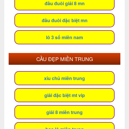
đầu đuôi giải 8 mn
đầu đuôi đặc biệt mn
lô 3 số miền nam
CẦU ĐẸP MIỀN TRUNG
xỉu chủ miền trung
giải đặc biệt mt vip
giải 8 miền trung