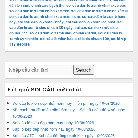
dàn lô xsmb chính xác bạch thủ
,
soi cầu dàn lô xsmb chính xác cầu
,
soi cầu dàn lô xsmb chính xác êch
,
soi cầu dàn lô xsmb chính xác iii
,
soi cầu dàn lô xsmb chính xác miền nam
,
soi cầu dàn lô xsmb hôm
nay
,
soi cầu dàn lô xsmb l nháy
,
soi cầu dàn lô xsmb lộc phát
,
soi
cầu dàn lô xsmb siêu chuẩn 30 ngày
,
soi cầu dàn lô xsmb siêu
chuẩn 777
,
soi cầu dàn lô xsmb siêu chuẩn ưu đãi
,
soi cầu dàn lô
xsmb uy tín nhất
,
soi cầu lô miền bắc
,
soi lo de chuan 100
,
soi lô vip
|
112
Replies
Search
Kết quả SOI CẦU mới nhất
Soi cầu lô xiên đẹp nhất hôm nay miễn phí ngày 10/08/2026
Bắt bạch thủ đề miền bắc hôm nay – Soi cầu dàn đề 4 số ngày
10/08/2026
Soi cầu lô siêu đẹp hôm nay ngày 10/08/2026
Cặp lô kép đẹp nhất hôm nay ngày 10/08/2026
Soi cầu 247 – Soi cầu 88 rồng bạch kim ngày 10/08/2026