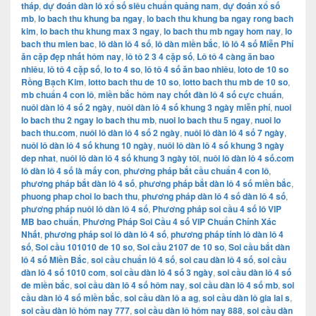
tháp
,
dự đoán dàn lô xổ số siêu chuẩn quảng nam
,
dự đoán xổ số
mb
,
lo bach thu khung ba ngay
,
lo bach thu khung ba ngay rong bach
kim
,
lo bach thu khung max 3 ngay
,
lo bach thu mb ngay hom nay
,
lo
bach thu mien bac
,
lô dàn lô 4 số
,
lô dàn miền bắc
,
lô lô 4 số Miễn Phí
ăn cặp đẹp nhất hôm nay
,
lô tô 2 3 4 cặp số
,
Lô tô 4 càng ăn bao
nhiêu
,
lô tô 4 cặp số
,
lo to 4 so
,
lô tô 4 số ăn bao nhiêu
,
loto de 10 so
Rồng Bạch Kim
,
lotto bach thu de 10 so
,
lotto bach thu mb de 10 so
,
mb chuẩn 4 con lô
,
miền bắc hôm nay chốt đàn lô 4 số cực chuẩn
,
nuôi dàn lô 4 số 2 ngày
,
nuôi dàn lô 4 số khung 3 ngày miễn phí
,
nuoi
lo bach thu 2 ngay lo bach thu mb
,
nuoi lo bach thu 5 ngay
,
nuoi lo
bach thu.com
,
nuôi lô dàn lô 4 số 2 ngày
,
nuôi lô dàn lô 4 số 7 ngày
,
nuôi lô dàn lô 4 số khung 10 ngày
,
nuôi lô dàn lô 4 số khung 3 ngày
dep nhat
,
nuôi lô dàn lô 4 số khung 3 ngày tôi
,
nuôi lô dàn lô 4 số.com
lô dàn lô 4 số là mấy con
,
phương pháp bắt cầu chuẩn 4 con lô
,
phương pháp bắt dàn lô 4 số
,
phương pháp bắt dàn lô 4 số miền bắc
,
phuong phap choi lo bach thu
,
phương pháp dàn lô 4 số dàn lô 4 số
,
phương pháp nuôi lô dàn lô 4 số
,
Phương pháp soi cầu 4 số lô VIP
MB bao chuẩn
,
Phương Pháp Soi Cầu 4 số VIP Chuẩn Chính Xác
Nhất
,
phương pháp soi lô dàn lô 4 số
,
phương pháp tính lô dàn lô 4
số
,
Soi cầu 101010 de 10 so
,
Soi cầu 2107 de 10 so
,
Soi cầu bắt dàn
lô 4 số Miền Bắc
,
soi cầu chuẩn lô 4 số
,
soi cau dàn lô 4 số
,
soi cầu
dàn lô 4 số 1010 com
,
soi cầu dàn lô 4 số 3 ngày
,
soi cầu dàn lô 4 số
de miền bắc
,
soi cầu dàn lô 4 số hôm nay
,
soi cầu dàn lô 4 số mb
,
soi
cầu dàn lô 4 số miền bắc
,
soi cầu dàn lô a ag
,
soi cầu dàn lô gia lai s
,
soi cầu dàn lô hôm nay 777
,
soi cầu dàn lô hôm nay 888
,
soi cầu dàn