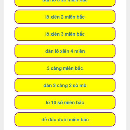
lô xiên 2 miền bắc
lô xiên 3 miền bắc
dàn lô xiên 4 miền
3 càng miền bắc
dàn 3 càng 2 số mb
lô 10 số miền bắc
đề đầu đuôi miền bắc