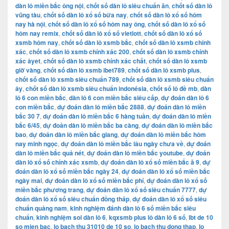
dàn lô miền bắc ông nội
,
chốt số dàn lô siêu chuẩn ăn
,
chốt số dàn lô
vũng tàu
,
chốt số dàn lô xổ số bữa nay
,
chốt số dàn lô xổ số hôm
nay hà nội
,
chốt số dàn lô xổ số hôm nay ông
,
chốt số dàn lô xổ số
hôm nay remix
,
chốt số dàn lô xổ số vietlott
,
chốt số dàn lô xổ số
xsmb hôm nay
,
chốt số dàn lô xsmb bắc
,
chốt số dàn lô xsmb chính
xác
,
chốt số dàn lô xsmb chính xác 200
,
chốt số dàn lô xsmb chính
xác âyet
,
chốt số dàn lô xsmb chính xác chất
,
chốt số dàn lô xsmb
giờ vàng
,
chốt số dàn lô xsmb ibet789
,
chốt số dàn lô xsmb plus
,
chốt số dàn lô xsmb siêu chuẩn 789
,
chốt số dàn lô xsmb siêu chuẩn
ây
,
chốt số dàn lô xsmb siêu chuẩn indonésia
,
chốt số lô đề mb
,
dàn
lô 6 con miền bắc
,
dàn lô 6 con miền bắc siêu cấp
,
dự đoán dàn lô 6
con miền bắc
,
dự đoán dàn lô miền bắc 2888
,
dự đoán dàn lô miền
bắc 30 7
,
dự đoán dàn lô miền bắc 6 hàng tuần
,
dự đoán dàn lô miền
bắc 6/45
,
dự đoán dàn lô miền bắc ba càng
,
dự đoán dàn lô miền bắc
bao
,
dự đoán dàn lô miền bắc giang
,
dự đoán dàn lô miền bắc hôm
nay minh ngọc
,
dự đoán dàn lô miền bắc lâu ngày chưa về
,
dự đoán
dàn lô miền bắc quả nét
,
dự đoán dàn lô miền bắc youtube
,
dự đoán
dàn lô xổ số chính xác xsmb
,
dự đoán dàn lô xổ số miền bắc ă 9
,
dự
đoán dàn lô xổ số miền bắc ngày 24
,
dự đoán dàn lô xổ số miền bắc
ngày mai
,
dự đoán dàn lô xổ số miền bắc phí
,
dự đoán dàn lô xổ số
miền bắc phương trang
,
dự đoán dàn lô xổ số siêu chuẩn 7777
,
dự
đoán dàn lô xổ số siêu chuẩn đồng tháp
,
dự đoán dàn lô xổ số siêu
chuẩn quảng nam
,
kinh nghiệm đánh dàn lô 6 số miền bắc siêu
chuẩn
,
kinh nghiệm soi dàn lô 6
,
kqxsmb plus lô dàn lô 6 số
,
lbt de 10
so mien bac
,
lo bach thu 31010 de 10 so
,
lo bach thu dong thap
,
lo