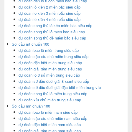
dự đoán dàn lô 8 con miền bắc siêu cấp
dự đoán lô xiên 2 miền bắc siêu cấp
dự đoán lô xiên 3 miền bắc siêu cấp
dự đoán lô xiên 4 miền bắc siêu cấp
dự đoán song thủ lô kép miền bắc siêu cấp
dự đoán song thủ lô miền bắc siêu cấp
dự đoán song thủ đề miền bắc siêu cấp
Soi cầu mt chuẩn 100
dự đoán bao lô miền trung siêu cấp
dự đoán cặp xíu chủ miền trung siêu cấp
dự đoán đặc biệt miền trung siêu cấp
dự đoán giải tám miền trung siêu cấp
dự đoán lô 3 số miền trung siêu cấp
dự đoán sớ đầu đuôi giải 8 xsmt siêu cấp
dự đoán sớ đầu đuôi giải đặc biệt miền trung víp
dự đoán song thủ lô miền trung siêu cấp
dự đoán xíu chủ miền trung siêu cấp
Soi cầu mn chuẩn 100
dự đoán bao lô miền nam siêu cấp
dự đoán cặp xíu chủ miền nam siêu cấp
dự đoán đặc biệt miền nam siêu cấp
dự đoán giải tám miền nam siêu cấp