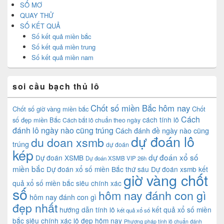
SỔ MƠ
QUAY THỬ
SỐ KẾT QUẢ
Số kết quả miền bắc
Số kết quả miền trung
Số kết quả miền nam
soi cầu bạch thủ lô
Chốt số miền Bắc hôm nay
Chốt số giờ vàng miền bắc
Chốt
Cách
cách tính lô
số đẹp miền Bắc
Cách bắt lô chuẩn theo ngày
đánh lô ngày nào cũng trúng
Cách đánh đề ngày nào cũng
dự đoán lô
du doan xsmb
trúng
dự đoán
kép
dự đoán xổ số
Dự đoán XSMB
Dự đoán XSMB VIP 26h
miền bắc
Dự đoán xổ số miền Bắc thứ sáu Dự đoán xsmb kết
giờ vàng chốt
quả xổ số miền bắc siêu chính xác
số
hôm nay đánh con gì
hôm nay đánh con gì
đẹp nhất
hướng dẫn tính lô
kết quả xổ số miền
kết quả xổ số
bắc siêu chính xác
lô đẹp hôm nay
Phương pháp tính lô chuẩn đánh