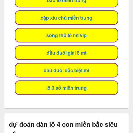
bao lô miền trung
cặp xỉu chủ miền trung
song thủ lô mt vip
đầu đuôi giải 8 mt
đầu đuôi đặc biệt mt
lô 3 số miền trung
dự đoán dàn lô 4 con miền bắc siêu