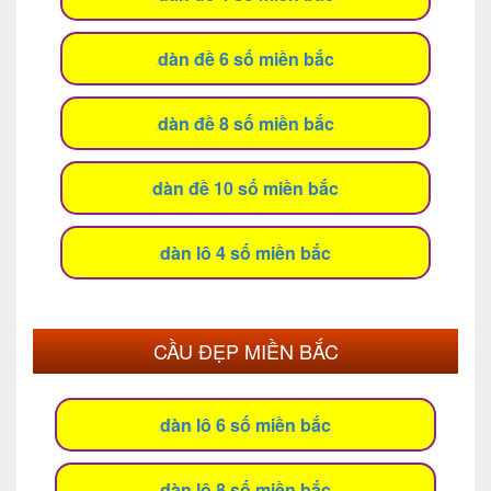
dàn đề 6 số miền bắc
dàn đề 8 số miền bắc
dàn đề 10 số miền bắc
dàn lô 4 số miền bắc
CẦU ĐẸP MIỀN BẮC
dàn lô 6 số miền bắc
dàn lô 8 số miền bắc