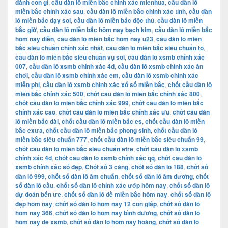
đánh con gì
,
cầu dàn lô miền bắc chính xác mienhua
,
cầu dàn lô
miền bắc chính xác sau
,
cầu dàn lô miền bắc chính xác tính
,
cầu dàn
lô miền bắc dạy soi
,
cầu dàn lô miền bắc độc thủ
,
cầu dàn lô miền
bắc giờ
,
cầu dàn lô miền bắc hôm nay bạch kim
,
cầu dàn lô miền bắc
hôm nay diễn
,
cầu dàn lô miền bắc hôm nay u23
,
cầu dàn lô miền
bắc siêu chuẩn chính xác nhất
,
cầu dàn lô miền bắc siêu chuẩn tô
,
cầu dàn lô miền bắc siêu chuẩn vụ soi
,
cầu dàn lô xsmb chính xác
007
,
cầu dàn lô xsmb chính xác 4d
,
cầu dàn lô xsmb chính xác ăn
chơi
,
cầu dàn lô xsmb chính xác em
,
cầu dàn lô xsmb chính xác
miễn phí
,
cầu dàn lô xsmb chính xác xổ số miền bắc
,
chốt cầu dàn lô
miền bắc chính xác 500
,
chốt cầu dàn lô miền bắc chính xác 800
,
chốt cầu dàn lô miền bắc chính xác 999
,
chốt cầu dàn lô miền bắc
chính xác cao
,
chốt cầu dàn lô miền bắc chính xác ưu
,
chốt cầu dàn
lô miền bắc dài
,
chốt cầu dàn lô miền bắc es
,
chốt cầu dàn lô miền
bắc extra
,
chốt cầu dàn lô miền bắc phong sinh
,
chốt cầu dàn lô
miền bắc siêu chuẩn 777
,
chốt cầu dàn lô miền bắc siêu chuẩn 99
,
chốt cầu dàn lô miền bắc siêu chuẩn être
,
chốt cầu dàn lô xsmb
chính xác 4d
,
chốt cầu dàn lô xsmb chính xác qq
,
chốt cầu dàn lô
xsmb chính xác số đẹp
,
Chốt số 3 càng
,
chốt số dàn lô 188
,
chốt số
dàn lô 999
,
chốt số dàn lô âm chuẩn
,
chốt số dàn lô âm dương
,
chốt
số dàn lô cầu
,
chốt số dàn lô chính xác ướp hôm nay
,
chốt số dàn lô
dự đoán bến tre
,
chốt số dàn lô đề miền bắc hôm nay
,
chốt số dàn lô
đẹp hôm nay
,
chốt số dàn lô hôm nay 12 con giáp
,
chốt số dàn lô
hôm nay 366
,
chốt số dàn lô hôm nay bình dương
,
chốt số dàn lô
hôm nay de xsmb
,
chốt số dàn lô hôm nay hoàng
,
chốt số dàn lô