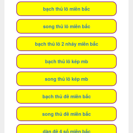
bạch thủ lô miền bắc
song thủ lô miền bắc
bạch thủ lô 2 nháy miền bắc
bạch thủ lô kép mb
song thủ lô kép mb
bạch thủ đề miền bắc
song thủ đề miền bắc
dàn đề 4 số miền bắc