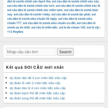
dàn lô xsmb chính xác bạch thủ
,
soi cầu dàn lô xsmb chính xác cầu
,
soi cầu dàn lô xsmb chính xác êch
,
soi cầu dàn lô xsmb chính xác iii
,
soi cầu dàn lô xsmb chính xác miền nam
,
soi cầu dàn lô xsmb hôm
nay
,
soi cầu dàn lô xsmb l nháy
,
soi cầu dàn lô xsmb lộc phát
,
soi
cầu dàn lô xsmb siêu chuẩn 30 ngày
,
soi cầu dàn lô xsmb siêu
chuẩn 777
,
soi cầu dàn lô xsmb siêu chuẩn ưu đãi
,
soi cầu dàn lô
xsmb uy tín nhất
,
soi cầu lô miền bắc
,
soi lo de chuan 100
,
soi lô vip
|
112
Replies
Search
Kết quả SOI CẦU mới nhất
dự đoán dàn đề 4 con miền bắc siêu cấp
dự đoán lô xiên 2 miền bắc siêu cấp
dự đoán dàn lô 4 con miền bắc siêu cấp
dự đoán bạch thủ đề miền bắc siêu cấp
dự đoán song thủ đề miền bắc siêu cấp