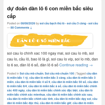
dự đoán dàn lô 6 con miền bắc siêu
cấp
Posted on
08/08/2026
by
soi cầu bạch thủ lô - soi cầu 3 càng - soi cầu
—
88 Comments ↓
soi cau lo chinh xac 100 ngay mai, soi cau lo mb, soi
cau lo, cầu lô, bao lô là gì, soi cau lo vip, soi lo mb, dan
dự đoán d
lo 6 so, dàn lô 6 số, dàn lô 6 số
Continue reading
→
Posted in
Soi cầu mb chuẩn
,
Soi cầu mb chuẩn 100
|
Tagged
cầu dàn
lô miền bắc 1 tỷ
,
cầu dàn lô miền bắc 3 càng
,
cầu dàn lô miền bắc 3
miền
,
cầu dàn lô miền bắc 4 số 9
,
cầu dàn lô miền bắc 50 số
,
cầu dàn
lô miền bắc 8/4
,
cầu dàn lô miền bắc â số
,
cầu dàn lô miền bắc chính
xác 400 ngày
,
cầu dàn lô miền bắc chính xác đặc biệt
,
cầu dàn lô
miền bắc chính xác mienhua
,
cầu dàn lô miền bắc chính xác sau
,
cầu dàn lô miền bắc chính xác tính
,
cầu dàn lô miền bắc dạy soi
,
cầu
dàn lô miền bắc độc thủ
,
cầu dàn lô miền bắc giờ
,
cầu dàn lô miền