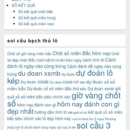
SỐ KẾT QUẢ
Số kết quả miền bắc
Số kết quả miền trung
Số kết quả miền nam
soi cầu bạch thủ lô
Chốt số miền Bắc hôm nay
Chốt số giờ vàng miền bắc
Chốt
Cách
cách tính lô
số đẹp miền Bắc
Cách bắt lô chuẩn theo ngày
đánh lô ngày nào cũng trúng
Cách đánh đề ngày nào cũng
dự đoán lô
du doan xsmb
trúng
dự đoán
kép
dự đoán xổ số
Dự đoán XSMB
Dự đoán XSMB VIP 26h
miền bắc
Dự đoán xổ số miền Bắc thứ sáu Dự đoán xsmb kết
giờ vàng chốt
quả xổ số miền bắc siêu chính xác
số
hôm nay đánh con gì
hôm nay đánh con gì
đẹp nhất
hướng dẫn tính lô
kết quả xổ số miền
kết quả xổ số
bắc siêu chính xác
lô đẹp hôm nay
nuoi lo bach thu 5 ngay
Phương
soi cầu 3
soi cau lo de
pháp tính lô chuẩn đánh hàng ngày