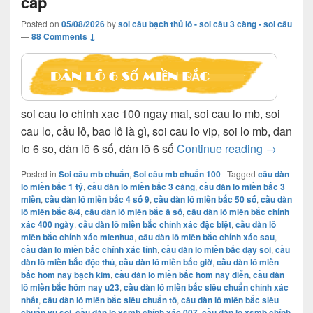
cấp
Posted on
05/08/2026
by
soi cầu bạch thủ lô - soi cầu 3 càng - soi cầu
—
88 Comments ↓
soi cau lo chinh xac 100 ngay mai, soi cau lo mb, soi
cau lo, cầu lô, bao lô là gì, soi cau lo vip, soi lo mb, dan
dự đoán d
lo 6 so, dàn lô 6 số, dàn lô 6 số
Continue reading
→
Posted in
Soi cầu mb chuẩn
,
Soi cầu mb chuẩn 100
|
Tagged
cầu dàn
lô miền bắc 1 tỷ
,
cầu dàn lô miền bắc 3 càng
,
cầu dàn lô miền bắc 3
miền
,
cầu dàn lô miền bắc 4 số 9
,
cầu dàn lô miền bắc 50 số
,
cầu dàn
lô miền bắc 8/4
,
cầu dàn lô miền bắc â số
,
cầu dàn lô miền bắc chính
xác 400 ngày
,
cầu dàn lô miền bắc chính xác đặc biệt
,
cầu dàn lô
miền bắc chính xác mienhua
,
cầu dàn lô miền bắc chính xác sau
,
cầu dàn lô miền bắc chính xác tính
,
cầu dàn lô miền bắc dạy soi
,
cầu
dàn lô miền bắc độc thủ
,
cầu dàn lô miền bắc giờ
,
cầu dàn lô miền
bắc hôm nay bạch kim
,
cầu dàn lô miền bắc hôm nay diễn
,
cầu dàn
lô miền bắc hôm nay u23
,
cầu dàn lô miền bắc siêu chuẩn chính xác
nhất
,
cầu dàn lô miền bắc siêu chuẩn tô
,
cầu dàn lô miền bắc siêu
chuẩn vụ soi
,
cầu dàn lô xsmb chính xác 007
,
cầu dàn lô xsmb chính