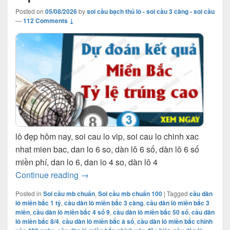
Posted on
05/08/2026
by
soi cầu bạch thủ lô - soi cầu 3 càng - soi cầu
—
112 Comments ↓
lô đẹp hôm nay, soi cau lo vip, soi cau lo chinh xac
nhat mien bac, dan lo 6 so, dàn lô 6 số, dàn lô 6 số
miền phí, dan lo 6, dan lo 4 so, dàn lô 4
dự đoán dàn lô 8 con miền bắc siêu cấp
Continue reading
→
Posted in
Soi cầu mb chuẩn
,
Soi cầu mb chuẩn 100
|
Tagged
cầu dàn
lô miền bắc 1 tỷ
,
cầu dàn lô miền bắc 3 càng
,
cầu dàn lô miền bắc 3
miền
,
cầu dàn lô miền bắc 4 số 9
,
cầu dàn lô miền bắc 50 số
,
cầu dàn
lô miền bắc 8/4
,
cầu dàn lô miền bắc â số
,
cầu dàn lô miền bắc chính