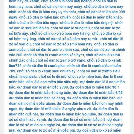
hôm nay de xsmb
,
chốt số dàn lô hôm nay hoàng
,
chốt số dàn lô
hôm nay nam
,
chốt số dàn lô hôm nay ngày
,
chốt số dàn lô hôm nay
nhất
,
chốt số dàn lô hôm nay uy tín nhất
,
chốt số dàn lô miền bắc 999
ngày
,
chốt số dàn lô miền bắc chuẩn
,
chốt số dàn lô miền bắc khảo
,
chốt số dàn lô miền bắc ngọc
,
chốt số dàn lô miền bắc ông nội
,
chốt
số dàn lô siêu chuẩn ăn
,
chốt số dàn lô vũng tàu
,
chốt số dàn lô xổ
số bữa nay
,
chốt số dàn lô xổ số hôm nay hà nội
,
chốt số dàn lô xổ
số hôm nay ông
,
chốt số dàn lô xổ số hôm nay remix
,
chốt số dàn lô
xổ số vietlott
,
chốt số dàn lô xổ số xsmb hôm nay
,
chốt số dàn lô
xsmb bắc
,
chốt số dàn lô xsmb chính xác
,
chốt số dàn lô xsmb chính
xác 200
,
chốt số dàn lô xsmb chính xác âyet
,
chốt số dàn lô xsmb
chính xác chất
,
chốt số dàn lô xsmb giờ vàng
,
chốt số dàn lô xsmb
ibet789
,
chốt số dàn lô xsmb plus
,
chốt số dàn lô xsmb siêu chuẩn
789
,
chốt số dàn lô xsmb siêu chuẩn ây
,
chốt số dàn lô xsmb siêu
chuẩn indonésia
,
chốt số lô đề mb
,
chot so lo mien bac
,
dàn lô 8 con
miền bắc
,
dàn lô 8 con miền bắc siêu cấp
,
dự đoán dàn lô 8 con miền
bắc
,
dự đoán dàn lô miền bắc 2888
,
dự đoán dàn lô miền bắc 30 7
,
dự đoán dàn lô miền bắc 6 hàng tuần
,
dự đoán dàn lô miền bắc 6/45
,
dự đoán dàn lô miền bắc ba càng
,
dự đoán dàn lô miền bắc bao
,
dự
đoán dàn lô miền bắc giang
,
dự đoán dàn lô miền bắc hôm nay minh
ngọc
,
dự đoán dàn lô miền bắc lâu ngày chưa về
,
dự đoán dàn lô
miền bắc quả nét
,
dự đoán dàn lô miền bắc youtube
,
dự đoán dàn lô
xổ số chính xác xsmb
,
dự đoán dàn lô xổ số miền bắc ă 9
,
dự đoán
dàn lô xổ số miền bắc ngày 24
,
dự đoán dàn lô xổ số miền bắc ngày
mai
,
dự đoán dàn lô xổ số miền bắc phí
,
dự đoán dàn lô xổ số miền