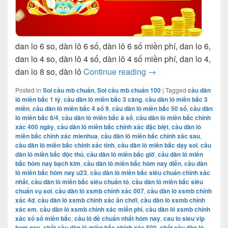
dan lo 6 so, dàn lô 6 số, dàn lô 6 số miền phí, dan lo 6,
dan lo 4 so, dàn lô 4 số, dàn lô 4 số miền phí, dan lo 4,
dự đoán dàn lô 10 con
dan lo 8 so, dàn lô
Continue reading
→
Posted in
Soi cầu mb chuẩn
,
Soi cầu mb chuẩn 100
|
Tagged
cầu dàn
lô miền bắc 1 tỷ
,
cầu dàn lô miền bắc 3 càng
,
cầu dàn lô miền bắc 3
miền
,
cầu dàn lô miền bắc 4 số 9
,
cầu dàn lô miền bắc 50 số
,
cầu dàn
lô miền bắc 8/4
,
cầu dàn lô miền bắc â số
,
cầu dàn lô miền bắc chính
xác 400 ngày
,
cầu dàn lô miền bắc chính xác đặc biệt
,
cầu dàn lô
miền bắc chính xác mienhua
,
cầu dàn lô miền bắc chính xác sau
,
cầu dàn lô miền bắc chính xác tính
,
cầu dàn lô miền bắc dạy soi
,
cầu
dàn lô miền bắc độc thủ
,
cầu dàn lô miền bắc giờ
,
cầu dàn lô miền
bắc hôm nay bạch kim
,
cầu dàn lô miền bắc hôm nay diễn
,
cầu dàn
lô miền bắc hôm nay u23
,
cầu dàn lô miền bắc siêu chuẩn chính xác
nhất
,
cầu dàn lô miền bắc siêu chuẩn tô
,
cầu dàn lô miền bắc siêu
chuẩn vụ soi
,
cầu dàn lô xsmb chính xác 007
,
cầu dàn lô xsmb chính
xác 4d
,
cầu dàn lô xsmb chính xác ăn chơi
,
cầu dàn lô xsmb chính
xác em
,
cầu dàn lô xsmb chính xác miễn phí
,
cầu dàn lô xsmb chính
xác xổ số miền bắc
,
cầu lô đề chuẩn nhất hôm nay
,
cau lo sieu vip
hom nay
,
chốt cầu dàn lô miền bắc chính xác 500
,
chốt cầu dàn lô