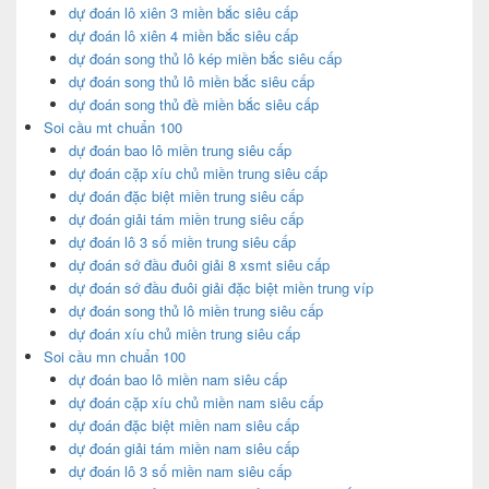
dự đoán lô xiên 3 miền bắc siêu cấp
dự đoán lô xiên 4 miền bắc siêu cấp
dự đoán song thủ lô kép miền bắc siêu cấp
dự đoán song thủ lô miền bắc siêu cấp
dự đoán song thủ đề miền bắc siêu cấp
Soi cầu mt chuẩn 100
dự đoán bao lô miền trung siêu cấp
dự đoán cặp xíu chủ miền trung siêu cấp
dự đoán đặc biệt miền trung siêu cấp
dự đoán giải tám miền trung siêu cấp
dự đoán lô 3 số miền trung siêu cấp
dự đoán sớ đầu đuôi giải 8 xsmt siêu cấp
dự đoán sớ đầu đuôi giải đặc biệt miền trung víp
dự đoán song thủ lô miền trung siêu cấp
dự đoán xíu chủ miền trung siêu cấp
Soi cầu mn chuẩn 100
dự đoán bao lô miền nam siêu cấp
dự đoán cặp xíu chủ miền nam siêu cấp
dự đoán đặc biệt miền nam siêu cấp
dự đoán giải tám miền nam siêu cấp
dự đoán lô 3 số miền nam siêu cấp