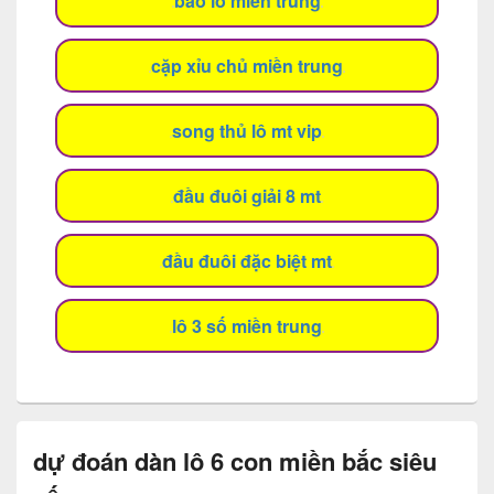
bao lô miền trung
cặp xỉu chủ miền trung
song thủ lô mt vip
đầu đuôi giải 8 mt
đầu đuôi đặc biệt mt
lô 3 số miền trung
dự đoán dàn lô 6 con miền bắc siêu