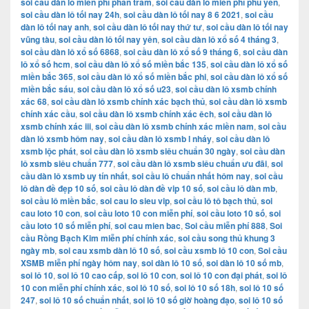
soi cầu dàn lô miễn phí phần trăm
,
soi cầu dàn lô miễn phí phú yên
,
soi cầu dàn lô tối nay 24h
,
soi cầu dàn lô tối nay 8 6 2021
,
soi cầu
dàn lô tối nay anh
,
soi cầu dàn lô tối nay thứ tư
,
soi cầu dàn lô tối nay
vũng tàu
,
soi cầu dàn lô tối nay yên
,
soi cầu dàn lô xổ số 4 tháng 3
,
soi cầu dàn lô xổ số 6868
,
soi cầu dàn lô xổ số 9 tháng 6
,
soi cầu dàn
lô xổ số hcm
,
soi cầu dàn lô xổ số miền bắc 135
,
soi cầu dàn lô xổ số
miền bắc 365
,
soi cầu dàn lô xổ số miền bắc phi
,
soi cầu dàn lô xổ số
miền bắc sáu
,
soi cầu dàn lô xổ số u23
,
soi cầu dàn lô xsmb chính
xác 68
,
soi cầu dàn lô xsmb chính xác bạch thủ
,
soi cầu dàn lô xsmb
chính xác cầu
,
soi cầu dàn lô xsmb chính xác êch
,
soi cầu dàn lô
xsmb chính xác iii
,
soi cầu dàn lô xsmb chính xác miền nam
,
soi cầu
dàn lô xsmb hôm nay
,
soi cầu dàn lô xsmb l nháy
,
soi cầu dàn lô
xsmb lộc phát
,
soi cầu dàn lô xsmb siêu chuẩn 30 ngày
,
soi cầu dàn
lô xsmb siêu chuẩn 777
,
soi cầu dàn lô xsmb siêu chuẩn ưu đãi
,
soi
cầu dàn lô xsmb uy tín nhất
,
soi cầu lô chuẩn nhất hôm nay
,
soi cầu
lô dàn đề đẹp 10 số
,
soi cầu lô dàn đề vip 10 số
,
soi cầu lô dàn mb
,
soi cầu lô miền bắc
,
soi cau lo sieu vip
,
soi cầu lô tô bạch thủ
,
soi
cau loto 10 con
,
soi cầu loto 10 con miễn phí
,
soi cầu loto 10 số
,
soi
cầu loto 10 số miễn phí
,
soi cau mien bac
,
Soi cầu miễn phí 888
,
Soi
cầu Rồng Bạch Kim miễn phí chính xác
,
soi cầu song thủ khung 3
ngày mb
,
soi cau xsmb dàn lô 10 số
,
soi cầu xsmb lô 10 con
,
Soi cầu
XSMB miễn phí ngày hôm nay
,
soi dàn lô 10 số
,
soi dàn lô 10 số mb
,
soi lô 10
,
soi lô 10 cao cấp
,
soi lô 10 con
,
soi lô 10 con đại phát
,
soi lô
10 con miễn phí chính xác
,
soi lô 10 số
,
soi lô 10 số 18h
,
soi lô 10 số
247
,
soi lô 10 số chuẩn nhất
,
soi lô 10 số giờ hoàng đạo
,
soi lô 10 số