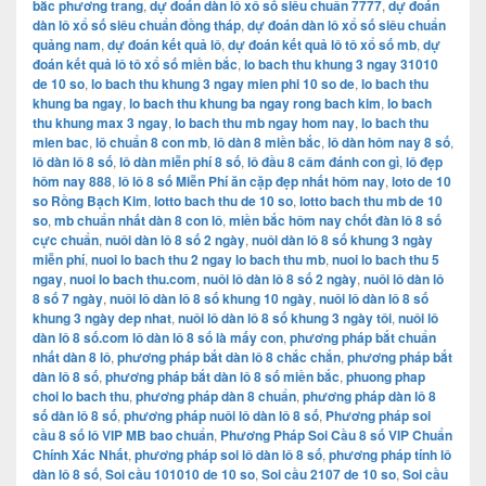
bắc phương trang
,
dự đoán dàn lô xổ số siêu chuẩn 7777
,
dự đoán
dàn lô xổ số siêu chuẩn đồng tháp
,
dự đoán dàn lô xổ số siêu chuẩn
quảng nam
,
dự đoán kết quả lô
,
dự đoán kết quả lô tô xổ số mb
,
dự
đoán kết quả lô tô xổ số miền bắc
,
lo bach thu khung 3 ngay 31010
de 10 so
,
lo bach thu khung 3 ngay mien phi 10 so de
,
lo bach thu
khung ba ngay
,
lo bach thu khung ba ngay rong bach kim
,
lo bach
thu khung max 3 ngay
,
lo bach thu mb ngay hom nay
,
lo bach thu
mien bac
,
lô chuẩn 8 con mb
,
lô dàn 8 miền bắc
,
lô dàn hôm nay 8 số
,
lô dàn lô 8 số
,
lô dàn miễn phí 8 số
,
lô đầu 8 câm đánh con gì
,
lô đẹp
hôm nay 888
,
lô lô 8 số Miễn Phí ăn cặp đẹp nhất hôm nay
,
loto de 10
so Rồng Bạch Kim
,
lotto bach thu de 10 so
,
lotto bach thu mb de 10
so
,
mb chuẩn nhất dàn 8 con lô
,
miền bắc hôm nay chốt đàn lô 8 số
cực chuẩn
,
nuôi dàn lô 8 số 2 ngày
,
nuôi dàn lô 8 số khung 3 ngày
miễn phí
,
nuoi lo bach thu 2 ngay lo bach thu mb
,
nuoi lo bach thu 5
ngay
,
nuoi lo bach thu.com
,
nuôi lô dàn lô 8 số 2 ngày
,
nuôi lô dàn lô
8 số 7 ngày
,
nuôi lô dàn lô 8 số khung 10 ngày
,
nuôi lô dàn lô 8 số
khung 3 ngày dep nhat
,
nuôi lô dàn lô 8 số khung 3 ngày tôi
,
nuôi lô
dàn lô 8 số.com lô dàn lô 8 số là mấy con
,
phương pháp bắt chuẩn
nhất dàn 8 lô
,
phương pháp bắt dàn lô 8 chắc chắn
,
phương pháp bắt
dàn lô 8 số
,
phương pháp bắt dàn lô 8 số miền bắc
,
phuong phap
choi lo bach thu
,
phương pháp dàn 8 chuẩn
,
phương pháp dàn lô 8
số dàn lô 8 số
,
phương pháp nuôi lô dàn lô 8 số
,
Phương pháp soi
cầu 8 số lô VIP MB bao chuẩn
,
Phương Pháp Soi Cầu 8 số VIP Chuẩn
Chính Xác Nhất
,
phương pháp soi lô dàn lô 8 số
,
phương pháp tính lô
dàn lô 8 số
,
Soi cầu 101010 de 10 so
,
Soi cầu 2107 de 10 so
,
Soi cầu