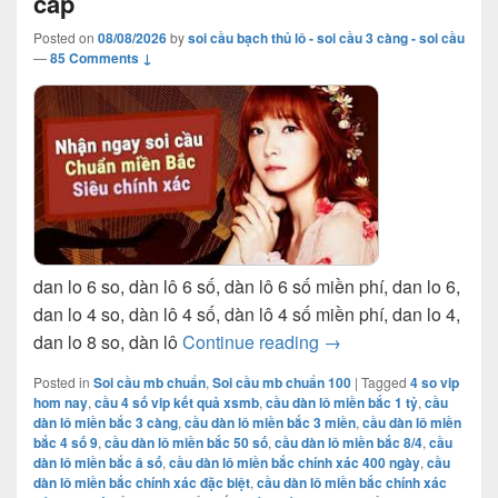
cấp
Posted on
08/08/2026
by
soi cầu bạch thủ lô - soi cầu 3 càng - soi cầu
—
85 Comments ↓
dan lo 6 so, dàn lô 6 số, dàn lô 6 số miền phí, dan lo 6,
dan lo 4 so, dàn lô 4 số, dàn lô 4 số miền phí, dan lo 4,
dự đoán dàn lô 4 con 
dan lo 8 so, dàn lô
Continue reading
→
Posted in
Soi cầu mb chuẩn
,
Soi cầu mb chuẩn 100
|
Tagged
4 so vip
hom nay
,
cầu 4 số vip kết quả xsmb
,
cầu dàn lô miền bắc 1 tỷ
,
cầu
dàn lô miền bắc 3 càng
,
cầu dàn lô miền bắc 3 miền
,
cầu dàn lô miền
bắc 4 số 9
,
cầu dàn lô miền bắc 50 số
,
cầu dàn lô miền bắc 8/4
,
cầu
dàn lô miền bắc â số
,
cầu dàn lô miền bắc chính xác 400 ngày
,
cầu
dàn lô miền bắc chính xác đặc biệt
,
cầu dàn lô miền bắc chính xác