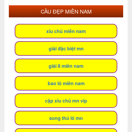
CẦU ĐẸP MIỀN NAM
xỉu chủ miền nam
giải đặc biệt mn
giải 8 miền nam
bao lô miền nam
cặp xỉu chủ mn vip
song thủ lô mn