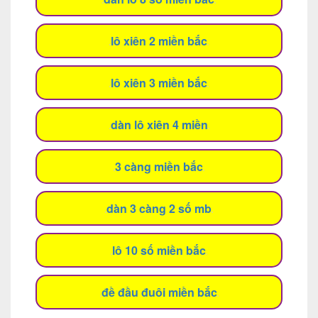
lô xiên 2 miền bắc
lô xiên 3 miền bắc
dàn lô xiên 4 miền
3 càng miền bắc
dàn 3 càng 2 số mb
lô 10 số miền bắc
đề đầu đuôi miền bắc