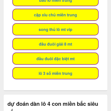
bao lô miền trung
cặp xỉu chủ miền trung
song thủ lô mt vip
đầu đuôi giải 8 mt
đầu đuôi đặc biệt mt
lô 3 số miền trung
dự đoán dàn lô 4 con miền bắc siêu