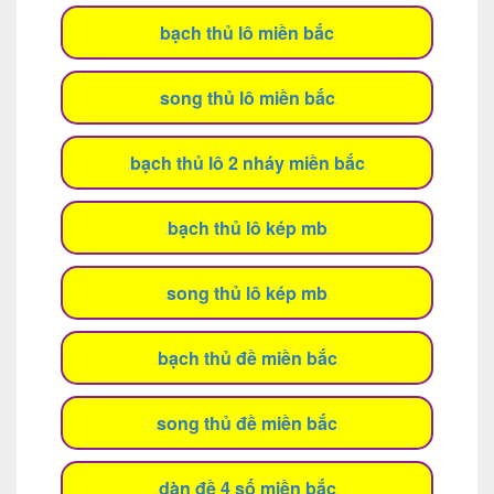
bạch thủ lô miền bắc
song thủ lô miền bắc
bạch thủ lô 2 nháy miền bắc
bạch thủ lô kép mb
song thủ lô kép mb
bạch thủ đề miền bắc
song thủ đề miền bắc
dàn đề 4 số miền bắc