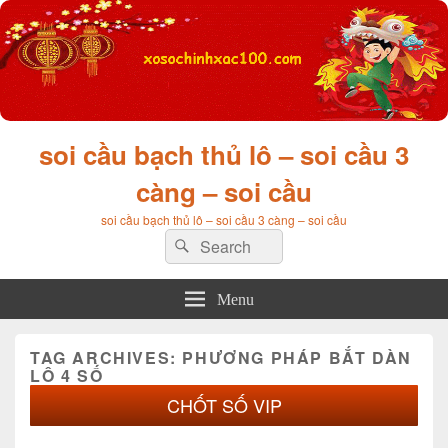
soi cầu bạch thủ lô – soi cầu 3
càng – soi cầu
soi cầu bạch thủ lô – soi cầu 3 càng – soi cầu
Search
Search
for:
Menu
TAG ARCHIVES:
PHƯƠNG PHÁP BẮT DÀN
LÔ 4 SỐ
CHỐT SỐ VIP