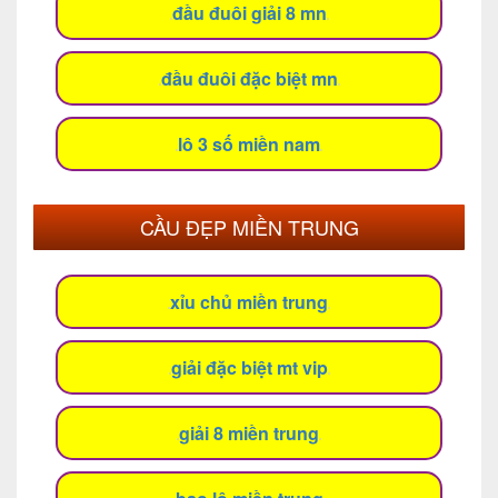
đầu đuôi giải 8 mn
đầu đuôi đặc biệt mn
lô 3 số miền nam
CẦU ĐẸP MIỀN TRUNG
xỉu chủ miền trung
giải đặc biệt mt vip
giải 8 miền trung