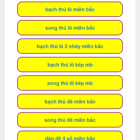
bạch thủ lô miền bắc
song thủ lô miền bắc
bạch thủ lô 2 nháy miền bắc
bạch thủ lô kép mb
song thủ lô kép mb
bạch thủ đề miền bắc
song thủ đề miền bắc
dàn đề 4 số miền bắc