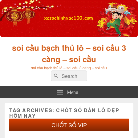
soi cầu bạch thủ lô – soi cầu 3
càng – soi cầu
soi cầu bạch thủ lô – soi cầu 3 càng – soi cầu
Search
Search
for:
Menu
TAG ARCHIVES:
CHỐT SỐ DÀN LÔ ĐẸP
HÔM NAY
CHỐT SỐ VIP