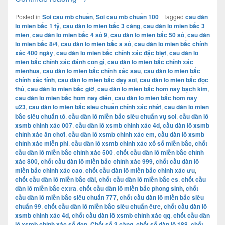
Posted in
Soi cầu mb chuẩn
,
Soi cầu mb chuẩn 100
|
Tagged
cầu dàn
lô miền bắc 1 tỷ
,
cầu dàn lô miền bắc 3 càng
,
cầu dàn lô miền bắc 3
miền
,
cầu dàn lô miền bắc 4 số 9
,
cầu dàn lô miền bắc 50 số
,
cầu dàn
lô miền bắc 8/4
,
cầu dàn lô miền bắc â số
,
cầu dàn lô miền bắc chính
xác 400 ngày
,
cầu dàn lô miền bắc chính xác đặc biệt
,
cầu dàn lô
miền bắc chính xác đánh con gì
,
cầu dàn lô miền bắc chính xác
mienhua
,
cầu dàn lô miền bắc chính xác sau
,
cầu dàn lô miền bắc
chính xác tính
,
cầu dàn lô miền bắc dạy soi
,
cầu dàn lô miền bắc độc
thủ
,
cầu dàn lô miền bắc giờ
,
cầu dàn lô miền bắc hôm nay bạch kim
,
cầu dàn lô miền bắc hôm nay diễn
,
cầu dàn lô miền bắc hôm nay
u23
,
cầu dàn lô miền bắc siêu chuẩn chính xác nhất
,
cầu dàn lô miền
bắc siêu chuẩn tô
,
cầu dàn lô miền bắc siêu chuẩn vụ soi
,
cầu dàn lô
xsmb chính xác 007
,
cầu dàn lô xsmb chính xác 4d
,
cầu dàn lô xsmb
chính xác ăn chơi
,
cầu dàn lô xsmb chính xác em
,
cầu dàn lô xsmb
chính xác miễn phí
,
cầu dàn lô xsmb chính xác xổ số miền bắc
,
chốt
cầu dàn lô miền bắc chính xác 500
,
chốt cầu dàn lô miền bắc chính
xác 800
,
chốt cầu dàn lô miền bắc chính xác 999
,
chốt cầu dàn lô
miền bắc chính xác cao
,
chốt cầu dàn lô miền bắc chính xác ưu
,
chốt cầu dàn lô miền bắc dài
,
chốt cầu dàn lô miền bắc es
,
chốt cầu
dàn lô miền bắc extra
,
chốt cầu dàn lô miền bắc phong sinh
,
chốt
cầu dàn lô miền bắc siêu chuẩn 777
,
chốt cầu dàn lô miền bắc siêu
chuẩn 99
,
chốt cầu dàn lô miền bắc siêu chuẩn être
,
chốt cầu dàn lô
xsmb chính xác 4d
,
chốt cầu dàn lô xsmb chính xác qq
,
chốt cầu dàn
lô xsmb chính xác số đẹp
,
Chốt số 3 càng
,
chốt số dàn lô 188
,
chốt