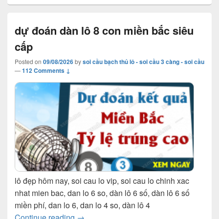
dự đoán dàn lô 8 con miền bắc siêu
cấp
Posted on
09/08/2026
by
soi cầu bạch thủ lô - soi cầu 3 càng - soi cầu
—
112 Comments ↓
lô đẹp hôm nay, soi cau lo vip, soi cau lo chinh xac
nhat mien bac, dan lo 6 so, dàn lô 6 số, dàn lô 6 số
miền phí, dan lo 6, dan lo 4 so, dàn lô 4
dự đoán dàn lô 8 con miền bắc siêu cấp
Continue reading
→