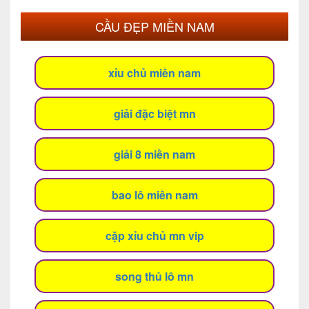
CẦU ĐẸP MIỀN NAM
xỉu chủ miền nam
giải đặc biệt mn
giải 8 miền nam
bao lô miền nam
cặp xỉu chủ mn vip
song thủ lô mn