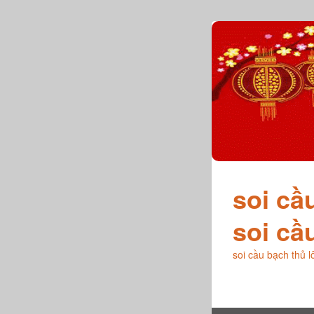
soi cầ
soi cầ
soi cầu bạch thủ l