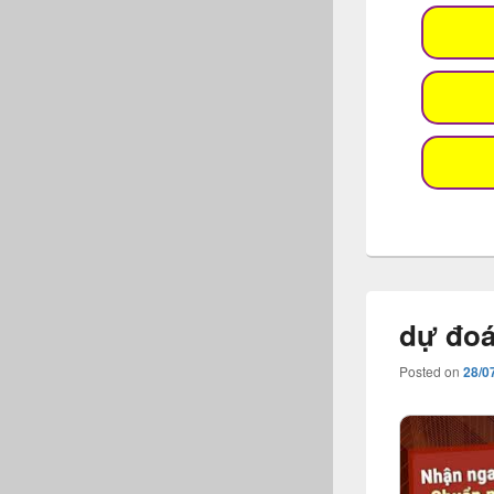
dự đoá
Posted on
28/0