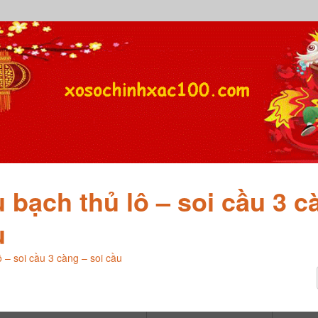
u bạch thủ lô – soi cầu 3 c
u
ô – soi cầu 3 càng – soi cầu