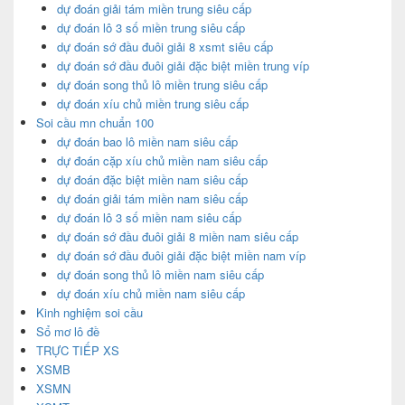
dự đoán giải tám miền trung siêu cấp
dự đoán lô 3 số miền trung siêu cấp
dự đoán sớ đầu đuôi giải 8 xsmt siêu cấp
dự đoán sớ đầu đuôi giải đặc biệt miền trung víp
dự đoán song thủ lô miền trung siêu cấp
dự đoán xíu chủ miền trung siêu cấp
Soi cầu mn chuẩn 100
dự đoán bao lô miền nam siêu cấp
dự đoán cặp xíu chủ miền nam siêu cấp
dự đoán đặc biệt miền nam siêu cấp
dự đoán giải tám miền nam siêu cấp
dự đoán lô 3 số miền nam siêu cấp
dự đoán sớ đầu đuôi giải 8 miền nam siêu cấp
dự đoán sớ đầu đuôi giải đặc biệt miền nam víp
dự đoán song thủ lô miền nam siêu cấp
dự đoán xíu chủ miền nam siêu cấp
Kinh nghiệm soi cầu
Sổ mơ lô đề
TRỰC TIẾP XS
XSMB
XSMN