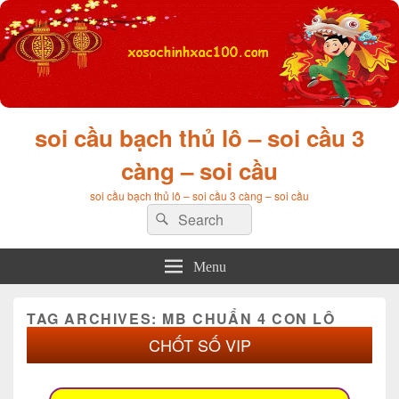
soi cầu bạch thủ lô – soi cầu 3
càng – soi cầu
soi cầu bạch thủ lô – soi cầu 3 càng – soi cầu
Search
Search
for:
Menu
TAG ARCHIVES:
MB CHUẨN 4 CON LÔ
CHỐT SỐ VIP