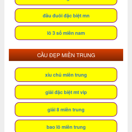
đầu đuôi đặc biệt mn
lô 3 số miền nam
CẦU ĐẸP MIỀN TRUNG
xỉu chủ miền trung
giải đặc biệt mt vip
giải 8 miền trung
bao lô miền trung