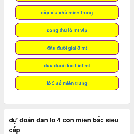
cặp xỉu chủ miền trung
song thủ lô mt vip
đầu đuôi giải 8 mt
đầu đuôi đặc biệt mt
lô 3 số miền trung
dự đoán dàn lô 4 con miền bắc siêu
cấp