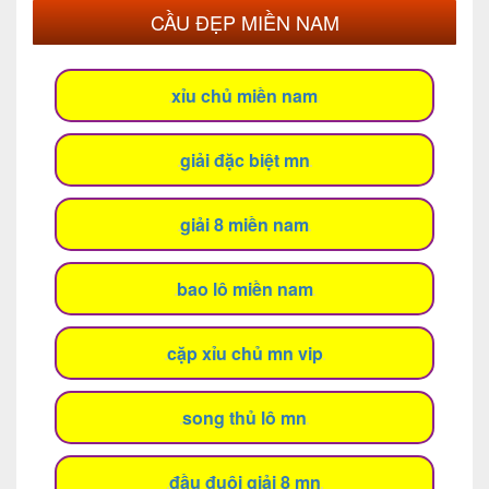
CẦU ĐẸP MIỀN NAM
xỉu chủ miền nam
giải đặc biệt mn
giải 8 miền nam
bao lô miền nam
cặp xỉu chủ mn vip
song thủ lô mn
đầu đuôi giải 8 mn