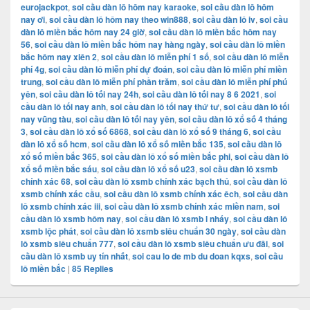
eurojackpot
,
soi cầu dàn lô hôm nay karaoke
,
soi cầu dàn lô hôm
nay ơi
,
soi cầu dàn lô hôm nay theo win888
,
soi cầu dàn lô iv
,
soi cầu
dàn lô miền bắc hôm nay 24 giờ
,
soi cầu dàn lô miền bắc hôm nay
56
,
soi cầu dàn lô miền bắc hôm nay hàng ngày
,
soi cầu dàn lô miền
bắc hôm nay xiên 2
,
soi cầu dàn lô miễn phí 1 số
,
soi cầu dàn lô miễn
phí 4g
,
soi cầu dàn lô miễn phí dự đoán
,
soi cầu dàn lô miễn phí miền
trung
,
soi cầu dàn lô miễn phí phần trăm
,
soi cầu dàn lô miễn phí phú
yên
,
soi cầu dàn lô tối nay 24h
,
soi cầu dàn lô tối nay 8 6 2021
,
soi
cầu dàn lô tối nay anh
,
soi cầu dàn lô tối nay thứ tư
,
soi cầu dàn lô tối
nay vũng tàu
,
soi cầu dàn lô tối nay yên
,
soi cầu dàn lô xổ số 4 tháng
3
,
soi cầu dàn lô xổ số 6868
,
soi cầu dàn lô xổ số 9 tháng 6
,
soi cầu
dàn lô xổ số hcm
,
soi cầu dàn lô xổ số miền bắc 135
,
soi cầu dàn lô
xổ số miền bắc 365
,
soi cầu dàn lô xổ số miền bắc phi
,
soi cầu dàn lô
xổ số miền bắc sáu
,
soi cầu dàn lô xổ số u23
,
soi cầu dàn lô xsmb
chính xác 68
,
soi cầu dàn lô xsmb chính xác bạch thủ
,
soi cầu dàn lô
xsmb chính xác cầu
,
soi cầu dàn lô xsmb chính xác êch
,
soi cầu dàn
lô xsmb chính xác iii
,
soi cầu dàn lô xsmb chính xác miền nam
,
soi
cầu dàn lô xsmb hôm nay
,
soi cầu dàn lô xsmb l nháy
,
soi cầu dàn lô
xsmb lộc phát
,
soi cầu dàn lô xsmb siêu chuẩn 30 ngày
,
soi cầu dàn
lô xsmb siêu chuẩn 777
,
soi cầu dàn lô xsmb siêu chuẩn ưu đãi
,
soi
cầu dàn lô xsmb uy tín nhất
,
soi cau lo de mb du doan kqxs
,
soi cầu
lô miền bắc
|
85
Replies