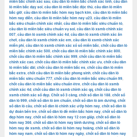
miền bắc chính xác sau
,
cầu dàn lô miền bắc chính xác tính
,
cầu dàn
lô miền bắc dạy soi
,
cầu dàn lô miền bắc độc thủ
,
cầu dàn lô miền
bắc giờ
,
cầu dàn lô miền bắc hôm nay bạch kim
,
cầu dàn lô miền bắc
hôm nay diễn
,
cầu dàn lô miền bắc hôm nay u23
,
cầu dàn lô miền
bắc siêu chuẩn chính xác nhất
,
cầu dàn lô miền bắc siêu chuẩn tô
,
cầu dàn lô miền bắc siêu chuẩn vụ soi
,
cầu dàn lô xsmb chính xác
007
,
cầu dàn lô xsmb chính xác 4d
,
cầu dàn lô xsmb chính xác ăn
chơi
,
cầu dàn lô xsmb chính xác em
,
cầu dàn lô xsmb chính xác
miễn phí
,
cầu dàn lô xsmb chính xác xổ số miền bắc
,
chốt cầu dàn lô
miền bắc chính xác 500
,
chốt cầu dàn lô miền bắc chính xác 800
,
chốt cầu dàn lô miền bắc chính xác 999
,
chốt cầu dàn lô miền bắc
chính xác cao
,
chốt cầu dàn lô miền bắc chính xác ưu
,
chốt cầu dàn
lô miền bắc dài
,
chốt cầu dàn lô miền bắc es
,
chốt cầu dàn lô miền
bắc extra
,
chốt cầu dàn lô miền bắc phong sinh
,
chốt cầu dàn lô
miền bắc siêu chuẩn 777
,
chốt cầu dàn lô miền bắc siêu chuẩn 99
,
chốt cầu dàn lô miền bắc siêu chuẩn être
,
chốt cầu dàn lô xsmb
chính xác 4d
,
chốt cầu dàn lô xsmb chính xác qq
,
chốt cầu dàn lô
xsmb chính xác số đẹp
,
Chốt số 3 càng
,
chốt số dàn lô 188
,
chốt số
dàn lô 999
,
chốt số dàn lô âm chuẩn
,
chốt số dàn lô âm dương
,
chốt
số dàn lô cầu
,
chốt số dàn lô chính xác ướp hôm nay
,
chốt số dàn lô
dự đoán bến tre
,
chốt số dàn lô đề miền bắc hôm nay
,
chốt số dàn lô
đẹp hôm nay
,
chốt số dàn lô hôm nay 12 con giáp
,
chốt số dàn lô
hôm nay 366
,
chốt số dàn lô hôm nay bình dương
,
chốt số dàn lô
hôm nay de xsmb
,
chốt số dàn lô hôm nay hoàng
,
chốt số dàn lô
hôm nay nam
,
chốt số dàn lô hôm nay ngày
,
chốt số dàn lô hôm nay