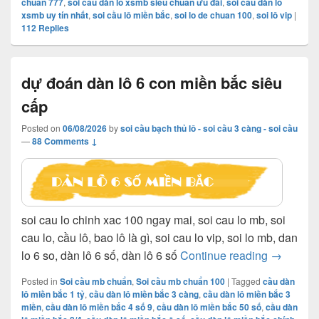
chuẩn 777
,
soi cầu dàn lô xsmb siêu chuẩn ưu đãi
,
soi cầu dàn lô
xsmb uy tín nhất
,
soi cầu lô miền bắc
,
soi lo de chuan 100
,
soi lô vip
|
112
Replies
dự đoán dàn lô 6 con miền bắc siêu
cấp
Posted on
06/08/2026
by
soi cầu bạch thủ lô - soi cầu 3 càng - soi cầu
—
88 Comments ↓
soi cau lo chinh xac 100 ngay mai, soi cau lo mb, soi
cau lo, cầu lô, bao lô là gì, soi cau lo vip, soi lo mb, dan
dự đoán d
lo 6 so, dàn lô 6 số, dàn lô 6 số
Continue reading
→
Posted in
Soi cầu mb chuẩn
,
Soi cầu mb chuẩn 100
|
Tagged
cầu dàn
lô miền bắc 1 tỷ
,
cầu dàn lô miền bắc 3 càng
,
cầu dàn lô miền bắc 3
miền
,
cầu dàn lô miền bắc 4 số 9
,
cầu dàn lô miền bắc 50 số
,
cầu dàn