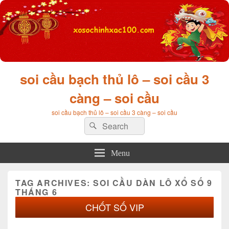
soi cầu bạch thủ lô – soi cầu 3
càng – soi cầu
soi cầu bạch thủ lô – soi cầu 3 càng – soi cầu
Search
Search
for:
Menu
TAG ARCHIVES:
SOI CẦU DÀN LÔ XỔ SỐ 9
THÁNG 6
CHỐT SỐ VIP