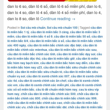
dan lo 6 so, dàn lô 6 số, dàn lô 6 số miền phí, dan lo 6,
dan lo 4 so, dàn lô 4 số, dàn lô 4 số miền phí, dan lo 4,
dự đoán dàn lô 10 con
dan lo 8 so, dàn lô
Continue reading
→
Posted in
Soi cầu mb chuẩn
,
Soi cầu mb chuẩn 100
|
Tagged
cầu dàn
lô miền bắc 1 tỷ
,
cầu dàn lô miền bắc 3 càng
,
cầu dàn lô miền bắc 3
miền
,
cầu dàn lô miền bắc 4 số 9
,
cầu dàn lô miền bắc 50 số
,
cầu dàn
lô miền bắc 8/4
,
cầu dàn lô miền bắc â số
,
cầu dàn lô miền bắc chính
xác 400 ngày
,
cầu dàn lô miền bắc chính xác đặc biệt
,
cầu dàn lô
miền bắc chính xác mienhua
,
cầu dàn lô miền bắc chính xác sau
,
cầu dàn lô miền bắc chính xác tính
,
cầu dàn lô miền bắc dạy soi
,
cầu
dàn lô miền bắc độc thủ
,
cầu dàn lô miền bắc giờ
,
cầu dàn lô miền
bắc hôm nay bạch kim
,
cầu dàn lô miền bắc hôm nay diễn
,
cầu dàn
lô miền bắc hôm nay u23
,
cầu dàn lô miền bắc siêu chuẩn chính xác
nhất
,
cầu dàn lô miền bắc siêu chuẩn tô
,
cầu dàn lô miền bắc siêu
chuẩn vụ soi
,
cầu dàn lô xsmb chính xác 007
,
cầu dàn lô xsmb chính
xác 4d
,
cầu dàn lô xsmb chính xác ăn chơi
,
cầu dàn lô xsmb chính
xác em
,
cầu dàn lô xsmb chính xác miễn phí
,
cầu dàn lô xsmb chính
xác xổ số miền bắc
,
cầu lô đề chuẩn nhất hôm nay
,
cau lo sieu vip
hom nay
,
chốt cầu dàn lô miền bắc chính xác 500
,
chốt cầu dàn lô
miền bắc chính xác 800
,
chốt cầu dàn lô miền bắc chính xác 999
,
chốt cầu dàn lô miền bắc chính xác cao
,
chốt cầu dàn lô miền bắc
chính xác ưu
,
chốt cầu dàn lô miền bắc dài
,
chốt cầu dàn lô miền bắc