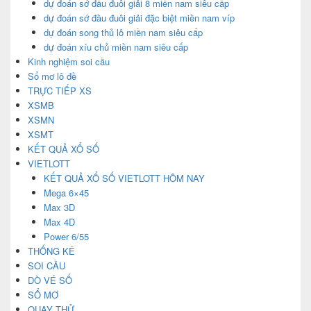
dự đoán sớ đầu đuôi giải 8 miền nam siêu cấp
dự đoán sớ đầu đuôi giải đặc biệt miền nam víp
dự đoán song thủ lô miền nam siêu cấp
dự đoán xíu chủ miền nam siêu cấp
Kinh nghiệm soi cầu
Sổ mơ lô đề
TRỰC TIẾP XS
XSMB
XSMN
XSMT
KẾT QUẢ XỔ SỐ
VIETLOTT
KẾT QUẢ XỔ SỐ VIETLOTT HÔM NAY
Mega 6×45
Max 3D
Max 4D
Power 6/55
THỐNG KÊ
SOI CẦU
DÒ VÉ SỐ
SỔ MƠ
QUAY THỬ