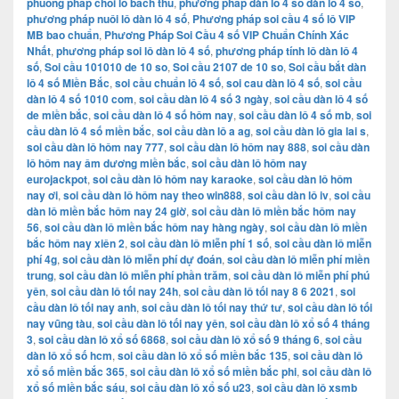
phuong phap choi lo bach thu
,
phương pháp dàn lô 4 số dàn lô 4 số
,
phương pháp nuôi lô dàn lô 4 số
,
Phương pháp soi cầu 4 số lô VIP
MB bao chuẩn
,
Phương Pháp Soi Cầu 4 số VIP Chuẩn Chính Xác
Nhất
,
phương pháp soi lô dàn lô 4 số
,
phương pháp tính lô dàn lô 4
số
,
Soi cầu 101010 de 10 so
,
Soi cầu 2107 de 10 so
,
Soi cầu bắt dàn
lô 4 số Miền Bắc
,
soi cầu chuẩn lô 4 số
,
soi cau dàn lô 4 số
,
soi cầu
dàn lô 4 số 1010 com
,
soi cầu dàn lô 4 số 3 ngày
,
soi cầu dàn lô 4 số
de miền bắc
,
soi cầu dàn lô 4 số hôm nay
,
soi cầu dàn lô 4 số mb
,
soi
cầu dàn lô 4 số miền bắc
,
soi cầu dàn lô a ag
,
soi cầu dàn lô gia lai s
,
soi cầu dàn lô hôm nay 777
,
soi cầu dàn lô hôm nay 888
,
soi cầu dàn
lô hôm nay âm dương miền bắc
,
soi cầu dàn lô hôm nay
eurojackpot
,
soi cầu dàn lô hôm nay karaoke
,
soi cầu dàn lô hôm
nay ơi
,
soi cầu dàn lô hôm nay theo win888
,
soi cầu dàn lô iv
,
soi cầu
dàn lô miền bắc hôm nay 24 giờ
,
soi cầu dàn lô miền bắc hôm nay
56
,
soi cầu dàn lô miền bắc hôm nay hàng ngày
,
soi cầu dàn lô miền
bắc hôm nay xiên 2
,
soi cầu dàn lô miễn phí 1 số
,
soi cầu dàn lô miễn
phí 4g
,
soi cầu dàn lô miễn phí dự đoán
,
soi cầu dàn lô miễn phí miền
trung
,
soi cầu dàn lô miễn phí phần trăm
,
soi cầu dàn lô miễn phí phú
yên
,
soi cầu dàn lô tối nay 24h
,
soi cầu dàn lô tối nay 8 6 2021
,
soi
cầu dàn lô tối nay anh
,
soi cầu dàn lô tối nay thứ tư
,
soi cầu dàn lô tối
nay vũng tàu
,
soi cầu dàn lô tối nay yên
,
soi cầu dàn lô xổ số 4 tháng
3
,
soi cầu dàn lô xổ số 6868
,
soi cầu dàn lô xổ số 9 tháng 6
,
soi cầu
dàn lô xổ số hcm
,
soi cầu dàn lô xổ số miền bắc 135
,
soi cầu dàn lô
xổ số miền bắc 365
,
soi cầu dàn lô xổ số miền bắc phi
,
soi cầu dàn lô
xổ số miền bắc sáu
,
soi cầu dàn lô xổ số u23
,
soi cầu dàn lô xsmb