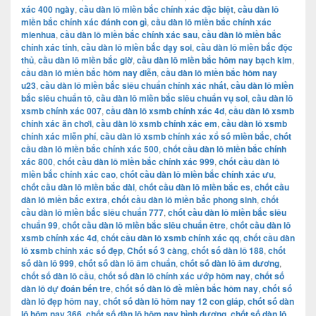
xác 400 ngày
,
cầu dàn lô miền bắc chính xác đặc biệt
,
cầu dàn lô
miền bắc chính xác đánh con gì
,
cầu dàn lô miền bắc chính xác
mienhua
,
cầu dàn lô miền bắc chính xác sau
,
cầu dàn lô miền bắc
chính xác tính
,
cầu dàn lô miền bắc dạy soi
,
cầu dàn lô miền bắc độc
thủ
,
cầu dàn lô miền bắc giờ
,
cầu dàn lô miền bắc hôm nay bạch kim
,
cầu dàn lô miền bắc hôm nay diễn
,
cầu dàn lô miền bắc hôm nay
u23
,
cầu dàn lô miền bắc siêu chuẩn chính xác nhất
,
cầu dàn lô miền
bắc siêu chuẩn tô
,
cầu dàn lô miền bắc siêu chuẩn vụ soi
,
cầu dàn lô
xsmb chính xác 007
,
cầu dàn lô xsmb chính xác 4d
,
cầu dàn lô xsmb
chính xác ăn chơi
,
cầu dàn lô xsmb chính xác em
,
cầu dàn lô xsmb
chính xác miễn phí
,
cầu dàn lô xsmb chính xác xổ số miền bắc
,
chốt
cầu dàn lô miền bắc chính xác 500
,
chốt cầu dàn lô miền bắc chính
xác 800
,
chốt cầu dàn lô miền bắc chính xác 999
,
chốt cầu dàn lô
miền bắc chính xác cao
,
chốt cầu dàn lô miền bắc chính xác ưu
,
chốt cầu dàn lô miền bắc dài
,
chốt cầu dàn lô miền bắc es
,
chốt cầu
dàn lô miền bắc extra
,
chốt cầu dàn lô miền bắc phong sinh
,
chốt
cầu dàn lô miền bắc siêu chuẩn 777
,
chốt cầu dàn lô miền bắc siêu
chuẩn 99
,
chốt cầu dàn lô miền bắc siêu chuẩn être
,
chốt cầu dàn lô
xsmb chính xác 4d
,
chốt cầu dàn lô xsmb chính xác qq
,
chốt cầu dàn
lô xsmb chính xác số đẹp
,
Chốt số 3 càng
,
chốt số dàn lô 188
,
chốt
số dàn lô 999
,
chốt số dàn lô âm chuẩn
,
chốt số dàn lô âm dương
,
chốt số dàn lô cầu
,
chốt số dàn lô chính xác ướp hôm nay
,
chốt số
dàn lô dự đoán bến tre
,
chốt số dàn lô đề miền bắc hôm nay
,
chốt số
dàn lô đẹp hôm nay
,
chốt số dàn lô hôm nay 12 con giáp
,
chốt số dàn
lô hôm nay 366
,
chốt số dàn lô hôm nay bình dương
,
chốt số dàn lô