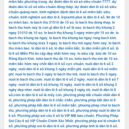
miền bắc phương trang
,
dự đoán dàn lô xổ số siêu chuẩn 7777
,
dự
đoán dàn lô xổ số siêu chuẩn đồng tháp
,
dự đoán dàn lô xổ số siêu
chuẩn quảng nam
,
kinh nghiệm đánh dàn lô 6 số miền bắc siêu
chuẩn
,
kinh nghiệm soi dàn lô 6
,
kqxsmb plus lô dàn lô 6 số
,
lbt de 10
so mien bac
,
lo bach thu 31010 de 10 so
,
lo bach thu dong thap
,
lo
bach thu hom nay la con gi dàn lô 6 số là sao
,
lo bach thu khung 3
ngay 31010 de 10 so
,
lo bach thu khung 3 ngay mien phi 10 so de
,
lo
bach thu khung ba ngay
,
lo bach thu khung ba ngay rong bach kim
,
lo bach thu khung max 3 ngay
,
lo bach thu mb ngay hom nay
,
lo bach
thu mien bac
,
lô dàn lô 6 số
,
lô dàn miền bắc
,
lô dàn miễn phí 6 số
,
lô
lô 6 số Miễn Phí ăn cặp đẹp nhất hôm nay
,
lo sieu vip
,
loto de 10 so
Rồng Bạch Kim
,
lotto bach thu de 10 so
,
lotto bach thu mb de 10 so
,
miền bắc hôm nay chốt đàn lô 6 số cực chuẩn
,
nuôi dàn lô 6 số 2
ngày
,
nuôi dàn lô 6 số khung 3 ngày miễn phí
,
nuôi dàn lô 6 số miễn
phí
,
nuoi lo bach thu 2 ngay lo bach thu mb
,
nuoi lo bach thu 5 ngay
,
nuoi lo bach thu.com
,
nuôi lô dàn lô 6 số 2 ngày
,
nuôi lô dàn lô 6 số 7
ngày
,
nuôi lô dàn lô 6 số khung 10 ngày
,
nuôi lô dàn lô 6 số khung 3
ngày dep nhat
,
nuôi lô dàn lô 6 số khung 3 ngày tôi
,
nuôi lô dàn lô 6
số.com lô dàn lô 6 số là mấy con
,
phương pháp bắt chuẩn nhất dàn 6
lô
,
phương pháp bắt dàn lô 6 chắc chắn
,
phương pháp bắt dàn lô 6
số
,
phương pháp bắt dàn lô 6 số miền bắc
,
phuong phap choi lo bach
thu
,
phương pháp dàn lô 6 số dàn lô 6 số
,
phương pháp nuôi lô dàn lô
6 số
,
Phương pháp soi cầu 6 số lô VIP MB bao chuẩn
,
Phương Pháp
Soi Cầu 6 số VIP Chuẩn Chính Xác Nhất
,
phương pháp soi lô chuẩn 6
số
,
phương pháp soi lô dàn lô 6 số
,
phương pháp tính lô dàn lô 6 số
,