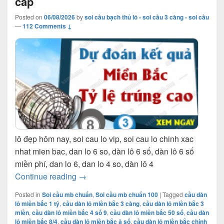
cấp
Posted on
06/08/2026
by
soi cầu bạch thủ lô - soi cầu 3 càng - soi cầu
—
112 Comments ↓
lô đẹp hôm nay, soi cau lo vip, soi cau lo chinh xac
nhat mien bac, dan lo 6 so, dàn lô 6 số, dàn lô 6 số
miền phí, dan lo 6, dan lo 4 so, dàn lô 4
dự đoán dàn lô 8 con miền bắc siêu cấp
Continue reading
→
Posted in
Soi cầu mb chuẩn
,
Soi cầu mb chuẩn 100
|
Tagged
cầu dàn
lô miền bắc 1 tỷ
,
cầu dàn lô miền bắc 3 càng
,
cầu dàn lô miền bắc 3
miền
,
cầu dàn lô miền bắc 4 số 9
,
cầu dàn lô miền bắc 50 số
,
cầu dàn
lô miền bắc 8/4
,
cầu dàn lô miền bắc â số
,
cầu dàn lô miền bắc chính