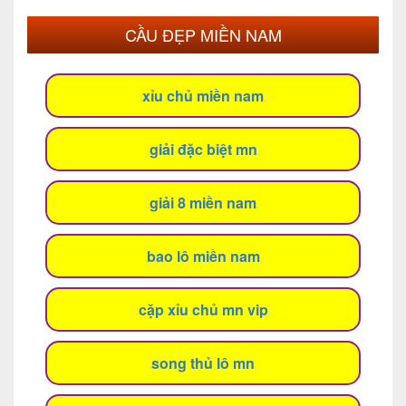
CẦU ĐẸP MIỀN NAM
xỉu chủ miền nam
giải đặc biệt mn
giải 8 miền nam
bao lô miền nam
cặp xỉu chủ mn vip
song thủ lô mn