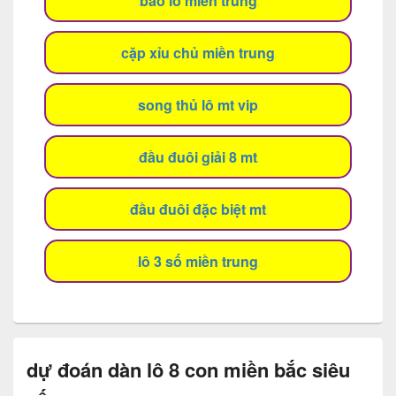
bao lô miền trung
cặp xỉu chủ miền trung
song thủ lô mt vip
đầu đuôi giải 8 mt
đầu đuôi đặc biệt mt
lô 3 số miền trung
dự đoán dàn lô 8 con miền bắc siêu