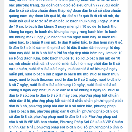
bắc phương trang
,
dự đoán dàn lô xổ số siêu chuẩn 7777
,
dự đoán
dàn lô xổ số siêu chuẩn đồng tháp
,
dự đoán dàn lô xổ số siêu chuẩn
quảng nam
,
dự đoán kết quả lô
,
dự đoán kết quả lô tô xổ số mb
,
dự
đoán kết quả lô tô xổ số miền bắc
,
lo bach thu khung 3 ngay 31010
de 10 so
,
lo bach thu khung 3 ngay mien phi 10 so de
,
lo bach thu
khung ba ngay
,
lo bach thu khung ba ngay rong bach kim
,
lo bach
thu khung max 3 ngay
,
lo bach thu mb ngay hom nay
,
lo bach thu
mien bac
,
lô chuẩn 8 con mb
,
lô dàn 8 miền bắc
,
lô dàn hôm nay 8 số
,
lô dàn lô 8 số
,
lô dàn miễn phí 8 số
,
lô đầu 8 câm đánh con gì
,
lô đẹp
hôm nay 888
,
lô lô 8 số Miễn Phí ăn cặp đẹp nhất hôm nay
,
loto de 10
so Rồng Bạch Kim
,
lotto bach thu de 10 so
,
lotto bach thu mb de 10
so
,
mb chuẩn nhất dàn 8 con lô
,
miền bắc hôm nay chốt đàn lô 8 số
cực chuẩn
,
nuôi dàn lô 8 số 2 ngày
,
nuôi dàn lô 8 số khung 3 ngày
miễn phí
,
nuoi lo bach thu 2 ngay lo bach thu mb
,
nuoi lo bach thu 5
ngay
,
nuoi lo bach thu.com
,
nuôi lô dàn lô 8 số 2 ngày
,
nuôi lô dàn lô
8 số 7 ngày
,
nuôi lô dàn lô 8 số khung 10 ngày
,
nuôi lô dàn lô 8 số
khung 3 ngày dep nhat
,
nuôi lô dàn lô 8 số khung 3 ngày tôi
,
nuôi lô
dàn lô 8 số.com lô dàn lô 8 số là mấy con
,
phương pháp bắt chuẩn
nhất dàn 8 lô
,
phương pháp bắt dàn lô 8 chắc chắn
,
phương pháp bắt
dàn lô 8 số
,
phương pháp bắt dàn lô 8 số miền bắc
,
phuong phap
choi lo bach thu
,
phương pháp dàn 8 chuẩn
,
phương pháp dàn lô 8
số dàn lô 8 số
,
phương pháp nuôi lô dàn lô 8 số
,
Phương pháp soi
cầu 8 số lô VIP MB bao chuẩn
,
Phương Pháp Soi Cầu 8 số VIP Chuẩn
Chính Xác Nhất
,
phương pháp soi lô dàn lô 8 số
,
phương pháp tính lô