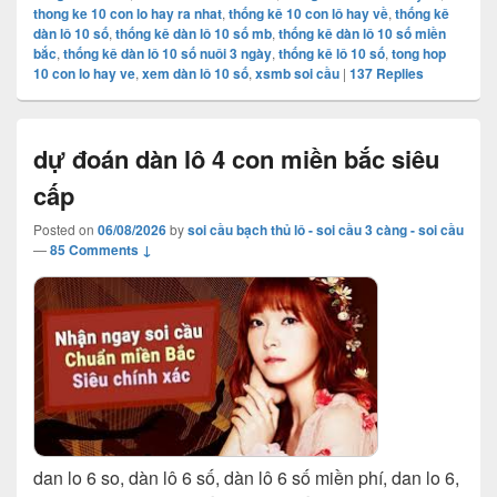
thong ke 10 con lo hay ra nhat
,
thống kê 10 con lô hay về
,
thống kê
dàn lô 10 số
,
thống kê dàn lô 10 số mb
,
thống kê dàn lô 10 số miền
bắc
,
thống kê dàn lô 10 số nuôi 3 ngày
,
thống kê lô 10 số
,
tong hop
10 con lo hay ve
,
xem dàn lô 10 số
,
xsmb soi cầu
|
137
Replies
dự đoán dàn lô 4 con miền bắc siêu
cấp
Posted on
06/08/2026
by
soi cầu bạch thủ lô - soi cầu 3 càng - soi cầu
—
85 Comments ↓
dan lo 6 so, dàn lô 6 số, dàn lô 6 số miền phí, dan lo 6,