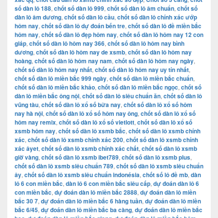
số dàn lô 188
,
chốt số dàn lô 999
,
chốt số dàn lô âm chuẩn
,
chốt số
dàn lô âm dương
,
chốt số dàn lô cầu
,
chốt số dàn lô chính xác ướp
hôm nay
,
chốt số dàn lô dự đoán bến tre
,
chốt số dàn lô đề miền bắc
hôm nay
,
chốt số dàn lô đẹp hôm nay
,
chốt số dàn lô hôm nay 12 con
giáp
,
chốt số dàn lô hôm nay 366
,
chốt số dàn lô hôm nay bình
dương
,
chốt số dàn lô hôm nay de xsmb
,
chốt số dàn lô hôm nay
hoàng
,
chốt số dàn lô hôm nay nam
,
chốt số dàn lô hôm nay ngày
,
chốt số dàn lô hôm nay nhất
,
chốt số dàn lô hôm nay uy tín nhất
,
chốt số dàn lô miền bắc 999 ngày
,
chốt số dàn lô miền bắc chuẩn
,
chốt số dàn lô miền bắc khảo
,
chốt số dàn lô miền bắc ngọc
,
chốt số
dàn lô miền bắc ông nội
,
chốt số dàn lô siêu chuẩn ăn
,
chốt số dàn lô
vũng tàu
,
chốt số dàn lô xổ số bữa nay
,
chốt số dàn lô xổ số hôm
nay hà nội
,
chốt số dàn lô xổ số hôm nay ông
,
chốt số dàn lô xổ số
hôm nay remix
,
chốt số dàn lô xổ số vietlott
,
chốt số dàn lô xổ số
xsmb hôm nay
,
chốt số dàn lô xsmb bắc
,
chốt số dàn lô xsmb chính
xác
,
chốt số dàn lô xsmb chính xác 200
,
chốt số dàn lô xsmb chính
xác âyet
,
chốt số dàn lô xsmb chính xác chất
,
chốt số dàn lô xsmb
giờ vàng
,
chốt số dàn lô xsmb ibet789
,
chốt số dàn lô xsmb plus
,
chốt số dàn lô xsmb siêu chuẩn 789
,
chốt số dàn lô xsmb siêu chuẩn
ây
,
chốt số dàn lô xsmb siêu chuẩn indonésia
,
chốt số lô đề mb
,
dàn
lô 6 con miền bắc
,
dàn lô 6 con miền bắc siêu cấp
,
dự đoán dàn lô 6
con miền bắc
,
dự đoán dàn lô miền bắc 2888
,
dự đoán dàn lô miền
bắc 30 7
,
dự đoán dàn lô miền bắc 6 hàng tuần
,
dự đoán dàn lô miền
bắc 6/45
,
dự đoán dàn lô miền bắc ba càng
,
dự đoán dàn lô miền bắc