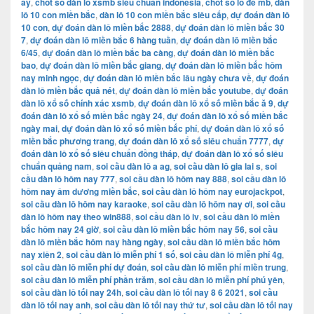
ây
,
chốt số dàn lô xsmb siêu chuẩn indonésia
,
chốt số lô đề mb
,
dàn
lô 10 con miền bắc
,
dàn lô 10 con miền bắc siêu cấp
,
dự đoán dàn lô
10 con
,
dự đoán dàn lô miền bắc 2888
,
dự đoán dàn lô miền bắc 30
7
,
dự đoán dàn lô miền bắc 6 hàng tuần
,
dự đoán dàn lô miền bắc
6/45
,
dự đoán dàn lô miền bắc ba càng
,
dự đoán dàn lô miền bắc
bao
,
dự đoán dàn lô miền bắc giang
,
dự đoán dàn lô miền bắc hôm
nay minh ngọc
,
dự đoán dàn lô miền bắc lâu ngày chưa về
,
dự đoán
dàn lô miền bắc quả nét
,
dự đoán dàn lô miền bắc youtube
,
dự đoán
dàn lô xổ số chính xác xsmb
,
dự đoán dàn lô xổ số miền bắc ă 9
,
dự
đoán dàn lô xổ số miền bắc ngày 24
,
dự đoán dàn lô xổ số miền bắc
ngày mai
,
dự đoán dàn lô xổ số miền bắc phí
,
dự đoán dàn lô xổ số
miền bắc phương trang
,
dự đoán dàn lô xổ số siêu chuẩn 7777
,
dự
đoán dàn lô xổ số siêu chuẩn đồng tháp
,
dự đoán dàn lô xổ số siêu
chuẩn quảng nam
,
soi cầu dàn lô a ag
,
soi cầu dàn lô gia lai s
,
soi
cầu dàn lô hôm nay 777
,
soi cầu dàn lô hôm nay 888
,
soi cầu dàn lô
hôm nay âm dương miền bắc
,
soi cầu dàn lô hôm nay eurojackpot
,
soi cầu dàn lô hôm nay karaoke
,
soi cầu dàn lô hôm nay ơi
,
soi cầu
dàn lô hôm nay theo win888
,
soi cầu dàn lô iv
,
soi cầu dàn lô miền
bắc hôm nay 24 giờ
,
soi cầu dàn lô miền bắc hôm nay 56
,
soi cầu
dàn lô miền bắc hôm nay hàng ngày
,
soi cầu dàn lô miền bắc hôm
nay xiên 2
,
soi cầu dàn lô miễn phí 1 số
,
soi cầu dàn lô miễn phí 4g
,
soi cầu dàn lô miễn phí dự đoán
,
soi cầu dàn lô miễn phí miền trung
,
soi cầu dàn lô miễn phí phần trăm
,
soi cầu dàn lô miễn phí phú yên
,
soi cầu dàn lô tối nay 24h
,
soi cầu dàn lô tối nay 8 6 2021
,
soi cầu
dàn lô tối nay anh
,
soi cầu dàn lô tối nay thứ tư
,
soi cầu dàn lô tối nay