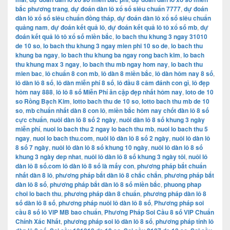
bắc phương trang
,
dự đoán dàn lô xổ số siêu chuẩn 7777
,
dự đoán
dàn lô xổ số siêu chuẩn đồng tháp
,
dự đoán dàn lô xổ số siêu chuẩn
quảng nam
,
dự đoán kết quả lô
,
dự đoán kết quả lô tô xổ số mb
,
dự
đoán kết quả lô tô xổ số miền bắc
,
lo bach thu khung 3 ngay 31010
de 10 so
,
lo bach thu khung 3 ngay mien phi 10 so de
,
lo bach thu
khung ba ngay
,
lo bach thu khung ba ngay rong bach kim
,
lo bach
thu khung max 3 ngay
,
lo bach thu mb ngay hom nay
,
lo bach thu
mien bac
,
lô chuẩn 8 con mb
,
lô dàn 8 miền bắc
,
lô dàn hôm nay 8 số
,
lô dàn lô 8 số
,
lô dàn miễn phí 8 số
,
lô đầu 8 câm đánh con gì
,
lô đẹp
hôm nay 888
,
lô lô 8 số Miễn Phí ăn cặp đẹp nhất hôm nay
,
loto de 10
so Rồng Bạch Kim
,
lotto bach thu de 10 so
,
lotto bach thu mb de 10
so
,
mb chuẩn nhất dàn 8 con lô
,
miền bắc hôm nay chốt đàn lô 8 số
cực chuẩn
,
nuôi dàn lô 8 số 2 ngày
,
nuôi dàn lô 8 số khung 3 ngày
miễn phí
,
nuoi lo bach thu 2 ngay lo bach thu mb
,
nuoi lo bach thu 5
ngay
,
nuoi lo bach thu.com
,
nuôi lô dàn lô 8 số 2 ngày
,
nuôi lô dàn lô
8 số 7 ngày
,
nuôi lô dàn lô 8 số khung 10 ngày
,
nuôi lô dàn lô 8 số
khung 3 ngày dep nhat
,
nuôi lô dàn lô 8 số khung 3 ngày tôi
,
nuôi lô
dàn lô 8 số.com lô dàn lô 8 số là mấy con
,
phương pháp bắt chuẩn
nhất dàn 8 lô
,
phương pháp bắt dàn lô 8 chắc chắn
,
phương pháp bắt
dàn lô 8 số
,
phương pháp bắt dàn lô 8 số miền bắc
,
phuong phap
choi lo bach thu
,
phương pháp dàn 8 chuẩn
,
phương pháp dàn lô 8
số dàn lô 8 số
,
phương pháp nuôi lô dàn lô 8 số
,
Phương pháp soi
cầu 8 số lô VIP MB bao chuẩn
,
Phương Pháp Soi Cầu 8 số VIP Chuẩn
Chính Xác Nhất
,
phương pháp soi lô dàn lô 8 số
,
phương pháp tính lô