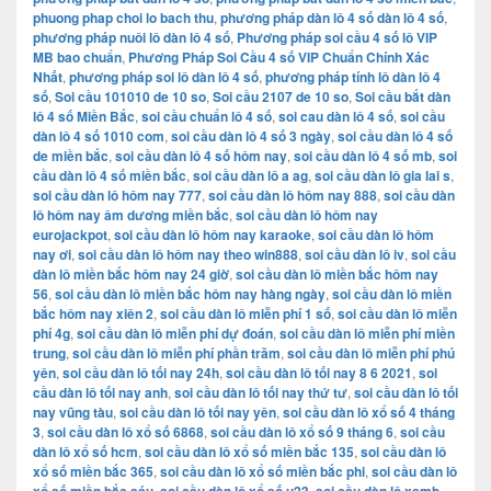
phuong phap choi lo bach thu
,
phương pháp dàn lô 4 số dàn lô 4 số
,
phương pháp nuôi lô dàn lô 4 số
,
Phương pháp soi cầu 4 số lô VIP
MB bao chuẩn
,
Phương Pháp Soi Cầu 4 số VIP Chuẩn Chính Xác
Nhất
,
phương pháp soi lô dàn lô 4 số
,
phương pháp tính lô dàn lô 4
số
,
Soi cầu 101010 de 10 so
,
Soi cầu 2107 de 10 so
,
Soi cầu bắt dàn
lô 4 số Miền Bắc
,
soi cầu chuẩn lô 4 số
,
soi cau dàn lô 4 số
,
soi cầu
dàn lô 4 số 1010 com
,
soi cầu dàn lô 4 số 3 ngày
,
soi cầu dàn lô 4 số
de miền bắc
,
soi cầu dàn lô 4 số hôm nay
,
soi cầu dàn lô 4 số mb
,
soi
cầu dàn lô 4 số miền bắc
,
soi cầu dàn lô a ag
,
soi cầu dàn lô gia lai s
,
soi cầu dàn lô hôm nay 777
,
soi cầu dàn lô hôm nay 888
,
soi cầu dàn
lô hôm nay âm dương miền bắc
,
soi cầu dàn lô hôm nay
eurojackpot
,
soi cầu dàn lô hôm nay karaoke
,
soi cầu dàn lô hôm
nay ơi
,
soi cầu dàn lô hôm nay theo win888
,
soi cầu dàn lô iv
,
soi cầu
dàn lô miền bắc hôm nay 24 giờ
,
soi cầu dàn lô miền bắc hôm nay
56
,
soi cầu dàn lô miền bắc hôm nay hàng ngày
,
soi cầu dàn lô miền
bắc hôm nay xiên 2
,
soi cầu dàn lô miễn phí 1 số
,
soi cầu dàn lô miễn
phí 4g
,
soi cầu dàn lô miễn phí dự đoán
,
soi cầu dàn lô miễn phí miền
trung
,
soi cầu dàn lô miễn phí phần trăm
,
soi cầu dàn lô miễn phí phú
yên
,
soi cầu dàn lô tối nay 24h
,
soi cầu dàn lô tối nay 8 6 2021
,
soi
cầu dàn lô tối nay anh
,
soi cầu dàn lô tối nay thứ tư
,
soi cầu dàn lô tối
nay vũng tàu
,
soi cầu dàn lô tối nay yên
,
soi cầu dàn lô xổ số 4 tháng
3
,
soi cầu dàn lô xổ số 6868
,
soi cầu dàn lô xổ số 9 tháng 6
,
soi cầu
dàn lô xổ số hcm
,
soi cầu dàn lô xổ số miền bắc 135
,
soi cầu dàn lô
xổ số miền bắc 365
,
soi cầu dàn lô xổ số miền bắc phi
,
soi cầu dàn lô
xổ số miền bắc sáu
,
soi cầu dàn lô xổ số u23
,
soi cầu dàn lô xsmb