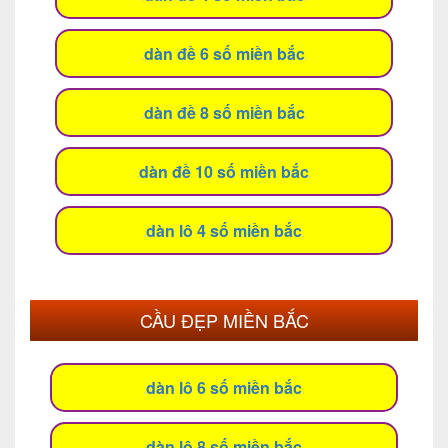
dàn đề 6 số miền bắc
dàn đề 8 số miền bắc
dàn đề 10 số miền bắc
dàn lô 4 số miền bắc
CẦU ĐẸP MIỀN BẮC
dàn lô 6 số miền bắc
dàn lô 8 số miền bắc