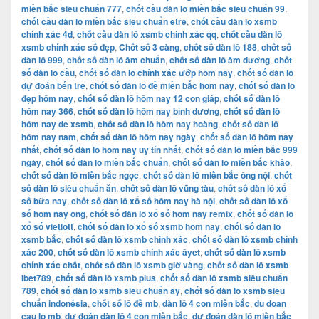
miền bắc siêu chuẩn 777
,
chốt cầu dàn lô miền bắc siêu chuẩn 99
,
chốt cầu dàn lô miền bắc siêu chuẩn être
,
chốt cầu dàn lô xsmb
chính xác 4d
,
chốt cầu dàn lô xsmb chính xác qq
,
chốt cầu dàn lô
xsmb chính xác số đẹp
,
Chốt số 3 càng
,
chốt số dàn lô 188
,
chốt số
dàn lô 999
,
chốt số dàn lô âm chuẩn
,
chốt số dàn lô âm dương
,
chốt
số dàn lô cầu
,
chốt số dàn lô chính xác ướp hôm nay
,
chốt số dàn lô
dự đoán bến tre
,
chốt số dàn lô đề miền bắc hôm nay
,
chốt số dàn lô
đẹp hôm nay
,
chốt số dàn lô hôm nay 12 con giáp
,
chốt số dàn lô
hôm nay 366
,
chốt số dàn lô hôm nay bình dương
,
chốt số dàn lô
hôm nay de xsmb
,
chốt số dàn lô hôm nay hoàng
,
chốt số dàn lô
hôm nay nam
,
chốt số dàn lô hôm nay ngày
,
chốt số dàn lô hôm nay
nhất
,
chốt số dàn lô hôm nay uy tín nhất
,
chốt số dàn lô miền bắc 999
ngày
,
chốt số dàn lô miền bắc chuẩn
,
chốt số dàn lô miền bắc khảo
,
chốt số dàn lô miền bắc ngọc
,
chốt số dàn lô miền bắc ông nội
,
chốt
số dàn lô siêu chuẩn ăn
,
chốt số dàn lô vũng tàu
,
chốt số dàn lô xổ
số bữa nay
,
chốt số dàn lô xổ số hôm nay hà nội
,
chốt số dàn lô xổ
số hôm nay ông
,
chốt số dàn lô xổ số hôm nay remix
,
chốt số dàn lô
xổ số vietlott
,
chốt số dàn lô xổ số xsmb hôm nay
,
chốt số dàn lô
xsmb bắc
,
chốt số dàn lô xsmb chính xác
,
chốt số dàn lô xsmb chính
xác 200
,
chốt số dàn lô xsmb chính xác âyet
,
chốt số dàn lô xsmb
chính xác chất
,
chốt số dàn lô xsmb giờ vàng
,
chốt số dàn lô xsmb
ibet789
,
chốt số dàn lô xsmb plus
,
chốt số dàn lô xsmb siêu chuẩn
789
,
chốt số dàn lô xsmb siêu chuẩn ây
,
chốt số dàn lô xsmb siêu
chuẩn indonésia
,
chốt số lô đề mb
,
dàn lô 4 con miền bắc
,
du doan
cau lo mb
,
dự đoán dàn lô 4 con miền bắc
,
dự đoán dàn lô miền bắc