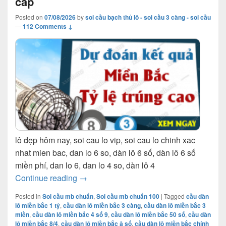
cấp
Posted on
07/08/2026
by
soi cầu bạch thủ lô - soi cầu 3 càng - soi cầu
—
112 Comments ↓
lô đẹp hôm nay, soi cau lo vip, soi cau lo chinh xac
nhat mien bac, dan lo 6 so, dàn lô 6 số, dàn lô 6 số
miền phí, dan lo 6, dan lo 4 so, dàn lô 4
dự đoán dàn lô 8 con miền bắc siêu cấp
Continue reading
→
Posted in
Soi cầu mb chuẩn
,
Soi cầu mb chuẩn 100
|
Tagged
cầu dàn
lô miền bắc 1 tỷ
,
cầu dàn lô miền bắc 3 càng
,
cầu dàn lô miền bắc 3
miền
,
cầu dàn lô miền bắc 4 số 9
,
cầu dàn lô miền bắc 50 số
,
cầu dàn
lô miền bắc 8/4
,
cầu dàn lô miền bắc â số
,
cầu dàn lô miền bắc chính