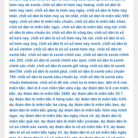
hôm nay de xsmb
,
chốt số dàn lô hôm nay hoàng
,
chốt số dàn lô
hôm nay nam
,
chốt số dàn lô hôm nay ngày
,
chốt số dàn lô hôm nay
nhất
,
chốt số dàn lô hôm nay uy tín nhất
,
chốt số dàn lô miền bắc 999
ngày
,
chốt số dàn lô miền bắc chuẩn
,
chốt số dàn lô miền bắc khảo
,
chốt số dàn lô miền bắc ngọc
,
chốt số dàn lô miền bắc ông nội
,
chốt
số dàn lô siêu chuẩn ăn
,
chốt số dàn lô vũng tàu
,
chốt số dàn lô xổ
số bữa nay
,
chốt số dàn lô xổ số hôm nay hà nội
,
chốt số dàn lô xổ
số hôm nay ông
,
chốt số dàn lô xổ số hôm nay remix
,
chốt số dàn lô
xổ số vietlott
,
chốt số dàn lô xổ số xsmb hôm nay
,
chốt số dàn lô
xsmb bắc
,
chốt số dàn lô xsmb chính xác
,
chốt số dàn lô xsmb chính
xác 200
,
chốt số dàn lô xsmb chính xác âyet
,
chốt số dàn lô xsmb
chính xác chất
,
chốt số dàn lô xsmb giờ vàng
,
chốt số dàn lô xsmb
ibet789
,
chốt số dàn lô xsmb plus
,
chốt số dàn lô xsmb siêu chuẩn
789
,
chốt số dàn lô xsmb siêu chuẩn ây
,
chốt số dàn lô xsmb siêu
chuẩn indonésia
,
chốt số lô đề mb
,
chot so lo mien bac
,
dàn lô 8 con
miền bắc
,
dàn lô 8 con miền bắc siêu cấp
,
dự đoán dàn lô 8 con miền
bắc
,
dự đoán dàn lô miền bắc 2888
,
dự đoán dàn lô miền bắc 30 7
,
dự đoán dàn lô miền bắc 6 hàng tuần
,
dự đoán dàn lô miền bắc 6/45
,
dự đoán dàn lô miền bắc ba càng
,
dự đoán dàn lô miền bắc bao
,
dự
đoán dàn lô miền bắc giang
,
dự đoán dàn lô miền bắc hôm nay minh
ngọc
,
dự đoán dàn lô miền bắc lâu ngày chưa về
,
dự đoán dàn lô
miền bắc quả nét
,
dự đoán dàn lô miền bắc youtube
,
dự đoán dàn lô
xổ số chính xác xsmb
,
dự đoán dàn lô xổ số miền bắc ă 9
,
dự đoán
dàn lô xổ số miền bắc ngày 24
,
dự đoán dàn lô xổ số miền bắc ngày
mai
,
dự đoán dàn lô xổ số miền bắc phí
,
dự đoán dàn lô xổ số miền