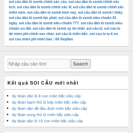
soi cầu dàn lô xsmb chính xác cầu
,
soi cầu dàn lô xsmb chính xác
êch
,
soi cầu dàn lô xsmb chính xác iii
,
soi cầu dàn lô xsmb chính xác
miền nam
,
soi cầu dàn lô xsmb hôm nay
,
soi cầu dàn lô xsmb l nháy
,
soi cầu dàn lô xsmb lộc phát
,
soi cầu dàn lô xsmb siêu chuẩn 30
ngày
,
soi cầu dàn lô xsmb siêu chuẩn 777
,
soi cầu dàn lô xsmb siêu
chuẩn ưu đãi
,
soi cầu dàn lô xsmb uy tín nhất
,
soi cầu lô
,
soi cau lo
de mien phi chinh xac nhat
,
soi cầu lô miền bắc
,
soi cau lo to 6 so
,
soi cau mien phi mien bac
|
88
Replies
Search
Kết quả SOI CẦU mới nhất
dự đoán dàn lô 8 con miền bắc siêu cấp
dự đoán bạch thủ lô kép miền bắc siêu cấp
dự đoán dàn đề đầu đuôi miền bắc siêu cấp
dự đoán song thủ lô miền bắc siêu cấp
dự đoán dàn lô 10 con miền bắc siêu cấp