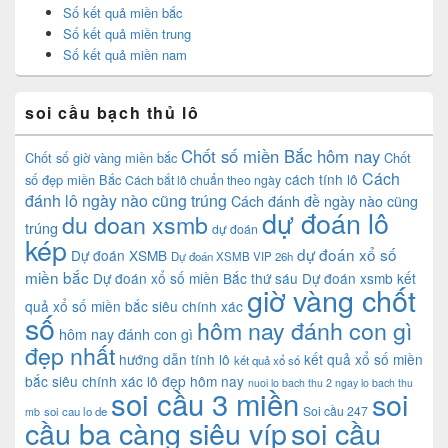
Số kết quả miền bắc
Số kết quả miền trung
Số kết quả miền nam
soi cầu bạch thủ lô
Chốt số miền Bắc hôm nay
Chốt số giờ vàng miền bắc
Chốt
Cách
cách tính lô
số đẹp miền Bắc
Cách bắt lô chuẩn theo ngày
đánh lô ngày nào cũng trúng
Cách đánh đề ngày nào cũng
dự đoán lô
du doan xsmb
trúng
dự đoán
kép
dự đoán xổ số
Dự đoán XSMB
Dự đoán XSMB VIP 26h
miền bắc
Dự đoán xổ số miền Bắc thứ sáu Dự đoán xsmb kết
giờ vàng chốt
quả xổ số miền bắc siêu chính xác
số
hôm nay đánh con gì
hôm nay đánh con gì
đẹp nhất
hướng dẫn tính lô
kết quả xổ số miền
kết quả xổ số
bắc siêu chính xác
lô đẹp hôm nay
nuoi lo bach thu 2 ngay lo bach thu
soi cầu 3 miền
soi
Soi cầu 247
soi cau lo de
mb
cầu ba càng siêu víp
soi cầu