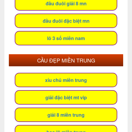
đầu đuôi giải 8 mn
đầu đuôi đặc biệt mn
lô 3 số miền nam
CẦU ĐẸP MIỀN TRUNG
xỉu chủ miền trung
giải đặc biệt mt vip
giải 8 miền trung