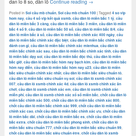
dự đoán dàn lô 4 con 
dan lo 8 so, dàn lô
Continue reading
→
Posted in
Soi cầu mb chuẩn
,
Soi cầu mb chuẩn 100
|
Tagged
4 so vip
hom nay
,
cầu 4 số vip kết quả xsmb
,
cầu dàn lô miền bắc 1 tỷ
,
cầu
dàn lô miền bắc 3 càng
,
cầu dàn lô miền bắc 3 miền
,
cầu dàn lô miền
bắc 4 số 9
,
cầu dàn lô miền bắc 50 số
,
cầu dàn lô miền bắc 8/4
,
cầu
dàn lô miền bắc â số
,
cầu dàn lô miền bắc chính xác 400 ngày
,
cầu
dàn lô miền bắc chính xác đặc biệt
,
cầu dàn lô miền bắc chính xác
đánh con gì
,
cầu dàn lô miền bắc chính xác mienhua
,
cầu dàn lô
miền bắc chính xác sau
,
cầu dàn lô miền bắc chính xác tính
,
cầu dàn
lô miền bắc dạy soi
,
cầu dàn lô miền bắc độc thủ
,
cầu dàn lô miền
bắc giờ
,
cầu dàn lô miền bắc hôm nay bạch kim
,
cầu dàn lô miền bắc
hôm nay diễn
,
cầu dàn lô miền bắc hôm nay u23
,
cầu dàn lô miền
bắc siêu chuẩn chính xác nhất
,
cầu dàn lô miền bắc siêu chuẩn tô
,
cầu dàn lô miền bắc siêu chuẩn vụ soi
,
cầu dàn lô xsmb chính xác
007
,
cầu dàn lô xsmb chính xác 4d
,
cầu dàn lô xsmb chính xác ăn
chơi
,
cầu dàn lô xsmb chính xác em
,
cầu dàn lô xsmb chính xác
miễn phí
,
cầu dàn lô xsmb chính xác xổ số miền bắc
,
chốt cầu dàn lô
miền bắc chính xác 500
,
chốt cầu dàn lô miền bắc chính xác 800
,
chốt cầu dàn lô miền bắc chính xác 999
,
chốt cầu dàn lô miền bắc
chính xác cao
,
chốt cầu dàn lô miền bắc chính xác ưu
,
chốt cầu dàn
lô miền bắc dài
,
chốt cầu dàn lô miền bắc es
,
chốt cầu dàn lô miền
bắc extra
,
chốt cầu dàn lô miền bắc phong sinh
,
chốt cầu dàn lô
miền bắc siêu chuẩn 777
,
chốt cầu dàn lô miền bắc siêu chuẩn 99
,
chốt cầu dàn lô miền bắc siêu chuẩn être
,
chốt cầu dàn lô xsmb