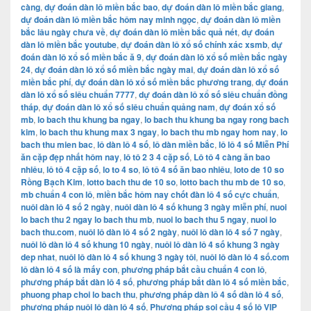
càng
,
dự đoán dàn lô miền bắc bao
,
dự đoán dàn lô miền bắc giang
,
dự đoán dàn lô miền bắc hôm nay minh ngọc
,
dự đoán dàn lô miền
bắc lâu ngày chưa về
,
dự đoán dàn lô miền bắc quả nét
,
dự đoán
dàn lô miền bắc youtube
,
dự đoán dàn lô xổ số chính xác xsmb
,
dự
đoán dàn lô xổ số miền bắc ă 9
,
dự đoán dàn lô xổ số miền bắc ngày
24
,
dự đoán dàn lô xổ số miền bắc ngày mai
,
dự đoán dàn lô xổ số
miền bắc phí
,
dự đoán dàn lô xổ số miền bắc phương trang
,
dự đoán
dàn lô xổ số siêu chuẩn 7777
,
dự đoán dàn lô xổ số siêu chuẩn đồng
tháp
,
dự đoán dàn lô xổ số siêu chuẩn quảng nam
,
dự đoán xổ số
mb
,
lo bach thu khung ba ngay
,
lo bach thu khung ba ngay rong bach
kim
,
lo bach thu khung max 3 ngay
,
lo bach thu mb ngay hom nay
,
lo
bach thu mien bac
,
lô dàn lô 4 số
,
lô dàn miền bắc
,
lô lô 4 số Miễn Phí
ăn cặp đẹp nhất hôm nay
,
lô tô 2 3 4 cặp số
,
Lô tô 4 càng ăn bao
nhiêu
,
lô tô 4 cặp số
,
lo to 4 so
,
lô tô 4 số ăn bao nhiêu
,
loto de 10 so
Rồng Bạch Kim
,
lotto bach thu de 10 so
,
lotto bach thu mb de 10 so
,
mb chuẩn 4 con lô
,
miền bắc hôm nay chốt đàn lô 4 số cực chuẩn
,
nuôi dàn lô 4 số 2 ngày
,
nuôi dàn lô 4 số khung 3 ngày miễn phí
,
nuoi
lo bach thu 2 ngay lo bach thu mb
,
nuoi lo bach thu 5 ngay
,
nuoi lo
bach thu.com
,
nuôi lô dàn lô 4 số 2 ngày
,
nuôi lô dàn lô 4 số 7 ngày
,
nuôi lô dàn lô 4 số khung 10 ngày
,
nuôi lô dàn lô 4 số khung 3 ngày
dep nhat
,
nuôi lô dàn lô 4 số khung 3 ngày tôi
,
nuôi lô dàn lô 4 số.com
lô dàn lô 4 số là mấy con
,
phương pháp bắt cầu chuẩn 4 con lô
,
phương pháp bắt dàn lô 4 số
,
phương pháp bắt dàn lô 4 số miền bắc
,
phuong phap choi lo bach thu
,
phương pháp dàn lô 4 số dàn lô 4 số
,
phương pháp nuôi lô dàn lô 4 số
,
Phương pháp soi cầu 4 số lô VIP