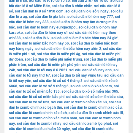
dàn lô 8 số
,
Soi cầu 101010 de 10 so
,
Soi cầu 2107 de 10 so
,
Soi cầu
bắt dàn lô 8 số Miền Bắc
,
soi cầu dàn 8 chắc chắn
,
soi cầu dàn lô 8
số
,
soi cầu dàn lô 8 số 1010 com
,
soi cầu dàn lô 8 số 3 ngày
,
soi cầu
dàn lô a ag
,
soi cầu dàn lô gia lai s
,
soi cầu dàn lô hôm nay 777
,
soi
cầu dàn lô hôm nay 888
,
soi cầu dàn lô hôm nay âm dương miền
bắc
,
soi cầu dàn lô hôm nay eurojackpot
,
soi cầu dàn lô hôm nay
karaoke
,
soi cầu dàn lô hôm nay ơi
,
soi cầu dàn lô hôm nay theo
win888
,
soi cầu dàn lô iv
,
soi cầu dàn lô miền bắc hôm nay 24 giờ
,
soi cầu dàn lô miền bắc hôm nay 56
,
soi cầu dàn lô miền bắc hôm
nay hàng ngày
,
soi cầu dàn lô miền bắc hôm nay xiên 2
,
soi cầu dàn
lô miễn phí 1 số
,
soi cầu dàn lô miễn phí 4g
,
soi cầu dàn lô miễn phí
dự đoán
,
soi cầu dàn lô miễn phí miền trung
,
soi cầu dàn lô miễn phí
phần trăm
,
soi cầu dàn lô miễn phí phú yên
,
soi cầu dàn lô tối nay
24h
,
soi cầu dàn lô tối nay 8 6 2021
,
soi cầu dàn lô tối nay anh
,
soi
cầu dàn lô tối nay thứ tư
,
soi cầu dàn lô tối nay vũng tàu
,
soi cầu dàn
lô tối nay yên
,
soi cầu dàn lô xổ số 4 tháng 3
,
soi cầu dàn lô xổ số
6868
,
soi cầu dàn lô xổ số 9 tháng 6
,
soi cầu dàn lô xổ số hcm
,
soi
cầu dàn lô xổ số miền bắc 135
,
soi cầu dàn lô xổ số miền bắc 365
,
soi cầu dàn lô xổ số miền bắc phi
,
soi cầu dàn lô xổ số miền bắc sáu
,
soi cầu dàn lô xổ số u23
,
soi cầu dàn lô xsmb chính xác 68
,
soi cầu
dàn lô xsmb chính xác bạch thủ
,
soi cầu dàn lô xsmb chính xác cầu
,
soi cầu dàn lô xsmb chính xác êch
,
soi cầu dàn lô xsmb chính xác iii
,
soi cầu dàn lô xsmb chính xác miền nam
,
soi cầu dàn lô xsmb hôm
nay
,
soi cầu dàn lô xsmb l nháy
,
soi cầu dàn lô xsmb lộc phát
,
soi
cầu dàn lô xsmb siêu chuẩn 30 ngày
,
soi cầu dàn lô xsmb siêu