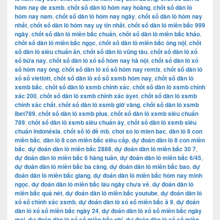
hôm nay de xsmb
,
chốt số dàn lô hôm nay hoàng
,
chốt số dàn lô
hôm nay nam
,
chốt số dàn lô hôm nay ngày
,
chốt số dàn lô hôm nay
nhất
,
chốt số dàn lô hôm nay uy tín nhất
,
chốt số dàn lô miền bắc 999
ngày
,
chốt số dàn lô miền bắc chuẩn
,
chốt số dàn lô miền bắc khảo
,
chốt số dàn lô miền bắc ngọc
,
chốt số dàn lô miền bắc ông nội
,
chốt
số dàn lô siêu chuẩn ăn
,
chốt số dàn lô vũng tàu
,
chốt số dàn lô xổ
số bữa nay
,
chốt số dàn lô xổ số hôm nay hà nội
,
chốt số dàn lô xổ
số hôm nay ông
,
chốt số dàn lô xổ số hôm nay remix
,
chốt số dàn lô
xổ số vietlott
,
chốt số dàn lô xổ số xsmb hôm nay
,
chốt số dàn lô
xsmb bắc
,
chốt số dàn lô xsmb chính xác
,
chốt số dàn lô xsmb chính
xác 200
,
chốt số dàn lô xsmb chính xác âyet
,
chốt số dàn lô xsmb
chính xác chất
,
chốt số dàn lô xsmb giờ vàng
,
chốt số dàn lô xsmb
ibet789
,
chốt số dàn lô xsmb plus
,
chốt số dàn lô xsmb siêu chuẩn
789
,
chốt số dàn lô xsmb siêu chuẩn ây
,
chốt số dàn lô xsmb siêu
chuẩn indonésia
,
chốt số lô đề mb
,
chot so lo mien bac
,
dàn lô 8 con
miền bắc
,
dàn lô 8 con miền bắc siêu cấp
,
dự đoán dàn lô 8 con miền
bắc
,
dự đoán dàn lô miền bắc 2888
,
dự đoán dàn lô miền bắc 30 7
,
dự đoán dàn lô miền bắc 6 hàng tuần
,
dự đoán dàn lô miền bắc 6/45
,
dự đoán dàn lô miền bắc ba càng
,
dự đoán dàn lô miền bắc bao
,
dự
đoán dàn lô miền bắc giang
,
dự đoán dàn lô miền bắc hôm nay minh
ngọc
,
dự đoán dàn lô miền bắc lâu ngày chưa về
,
dự đoán dàn lô
miền bắc quả nét
,
dự đoán dàn lô miền bắc youtube
,
dự đoán dàn lô
xổ số chính xác xsmb
,
dự đoán dàn lô xổ số miền bắc ă 9
,
dự đoán
dàn lô xổ số miền bắc ngày 24
,
dự đoán dàn lô xổ số miền bắc ngày
mai
,
dự đoán dàn lô xổ số miền bắc phí
,
dự đoán dàn lô xổ số miền