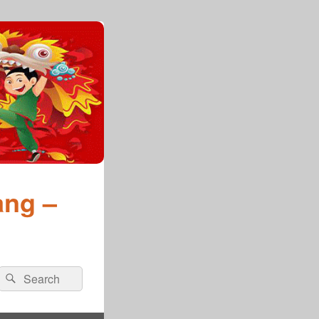
àng –
Search
Search
for: