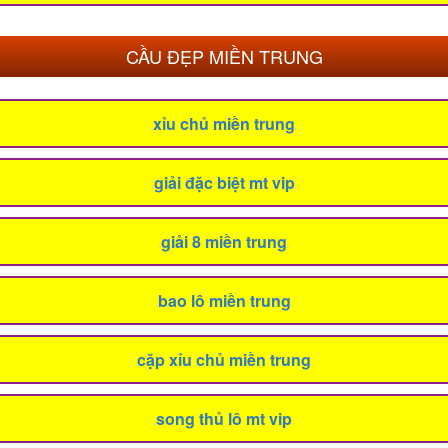
CẦU ĐẸP MIỀN TRUNG
xỉu chủ miền trung
giải đặc biệt mt vip
giải 8 miền trung
bao lô miền trung
cặp xỉu chủ miền trung
song thủ lô mt vip