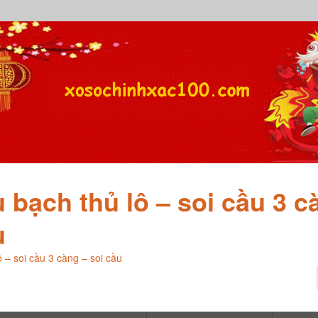
u bạch thủ lô – soi cầu 3 c
u
ô – soi cầu 3 càng – soi cầu