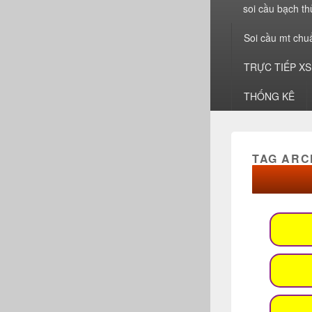
Primary
soi cầu bạch th
menu
Soi cầu mt chu
TRỰC TIẾP XS
THỐNG KÊ
TAG ARC