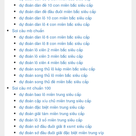
dự đoán dàn đề 10 con miền bắc siêu cấp
dự đoán dàn đề đầu đuôi miền bắc siêu cấp
dự đoán dàn lô 10 con miền bắc siêu cấp
dự đoán dàn lô 4 con miền bắc siêu cấp
Soi cầu mb chuẩn
dự đoán dàn lô 6 con miền bắc siêu cấp
dự đoán dàn lô 8 con miền bắc siêu cấp
dự đoán lô xiên 2 miền bắc siêu cấp
dự đoán lô xiên 3 miền bắc siêu cấp
dự đoán lô xiên 4 miền bắc siêu cấp
dự đoán song thủ lô kép miền bắc siêu cấp
dự đoán song thủ lô miền bắc siêu cấp
dự đoán song thủ đề miền bắc siêu cấp
Soi cầu mt chuẩn 100
dự đoán bao lô miền trung siêu cấp
dự đoán cặp xíu chủ miền trung siêu cấp
dự đoán đặc biệt miền trung siêu cấp
dự đoán giải tám miền trung siêu cấp
dự đoán lô 3 số miền trung siêu cấp
dự đoán sớ đầu đuôi giải 8 xsmt siêu cấp
dự đoán sớ đầu đuôi giải đặc biệt miền trung víp