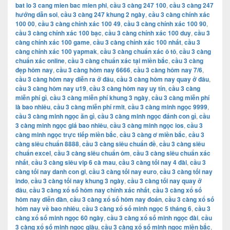
bat lo 3 cang mien bac mien phi
,
cầu 3 càng 247 100
,
cầu 3 càng 247
hướng dẫn soi
,
cầu 3 càng 247 khung 2 ngày
,
cầu 3 càng chính xác
100 00
,
cầu 3 càng chính xác 100 49
,
cầu 3 càng chính xác 100 90
,
cầu 3 càng chính xác 100 bạc
,
cầu 3 càng chính xác 100 duy
,
cầu 3
càng chính xác 100 game
,
cầu 3 càng chính xác 100 nhất
,
cầu 3
càng chính xác 100 yapmak
,
cầu 3 càng chuẩn xác ô tô
,
cầu 3 càng
chuẩn xác online
,
cầu 3 càng chuẩn xác tại miền bắc
,
cầu 3 càng
đẹp hôm nay
,
cầu 3 càng hôm nay 6666
,
cầu 3 càng hôm nay 7/6
,
cầu 3 càng hôm nay diễn ra ở đâu
,
cầu 3 càng hôm nay quay ở đâu
,
cầu 3 càng hôm nay u19
,
cầu 3 càng hôm nay uy tín
,
cầu 3 càng
miễn phí gì
,
cầu 3 càng miễn phí khung 3 ngày
,
cầu 3 càng miễn phí
là bao nhiêu
,
cầu 3 càng miễn phí rmit
,
cầu 3 càng minh ngọc 9999
,
cầu 3 càng minh ngọc ăn gì
,
cầu 3 càng minh ngọc đánh con gì
,
cầu
3 càng minh ngọc giá bao nhiêu
,
cầu 3 càng minh ngọc ios
,
cầu 3
càng minh ngọc trực tiếp miền bắc
,
cầu 3 càng ơ miền bắc
,
cầu 3
càng siêu chuẩn 8888
,
cầu 3 càng siêu chuẩn đề
,
cầu 3 càng siêu
chuẩn excel
,
cầu 3 càng siêu chuẩn ôm
,
cầu 3 càng siêu chuẩn xác
nhất
,
cầu 3 càng siêu vip 6 cà mau
,
cầu 3 càng tối nay 4 đài
,
cầu 3
càng tối nay danh con gi
,
cầu 3 càng tối nay euro
,
cầu 3 càng tối nay
indo
,
cầu 3 càng tối nay khung 3 ngày
,
cầu 3 càng tối nay quay ở
đâu
,
cầu 3 càng xổ số hôm nay chính xác nhất
,
cầu 3 càng xổ số
hôm nay diễn đàn
,
cầu 3 càng xổ số hôm nay đoán
,
cầu 3 càng xổ số
hôm nay về bao nhiêu
,
cầu 3 càng xổ số minh ngọc 5 tháng 6
,
cầu 3
càng xổ số minh ngọc 60 ngày
,
cầu 3 càng xổ số minh ngọc đài
,
cầu
3 càng xổ số minh ngọc giàu
,
cầu 3 càng xổ số minh ngọc miền bắc
,