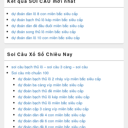
Kết quả SOI CẦU mới nhất
dự đoán dàn lô 8 con miền bắc siêu cấp
dự đoán bạch thủ lô kép miền bắc siêu cấp
dự đoán dàn đề đầu đuôi miền bắc siêu cấp
dự đoán song thủ lô miền bắc siêu cấp
dự đoán dàn lô 10 con miền bắc siêu cấp
Soi Cầu Xổ Số Chiều Nay
soi cầu bạch thủ lô – soi cầu 3 càng – soi cầu
Soi cầu mb chuẩn 100
dự đoán bạch thủ lô 2 nháy víp miền bắc siêu cấp
dự đoán ba càng víp miền bắc siêu cấp
dự đoán bạch thủ đề miền bắc siêu cấp
dự đoán bạch thủ lô kép miền bắc siêu cấp
dự đoán bạch thủ lô miền bắc siêu cấp
dự đoán cặp 3 càng víp miền bắc siêu cấp
dự đoán dàn đề 4 con miền bắc siêu cấp
dự đoán dàn đề 6 con miền bắc siêu cấp
dự đoán dàn đề 8 con miền bắc siêu cấp