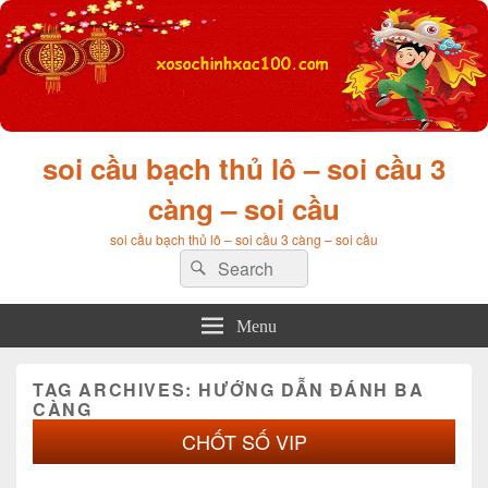
soi cầu bạch thủ lô – soi cầu 3
càng – soi cầu
soi cầu bạch thủ lô – soi cầu 3 càng – soi cầu
Search
Search
for:
Menu
TAG ARCHIVES:
HƯỚNG DẪN ĐÁNH BA
CÀNG
CHỐT SỐ VIP