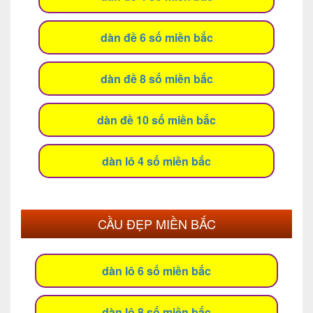
dàn đề 6 số miền bắc
dàn đề 8 số miền bắc
dàn đề 10 số miền bắc
dàn lô 4 số miền bắc
CẦU ĐẸP MIỀN BẮC
dàn lô 6 số miền bắc
dàn lô 8 số miền bắc