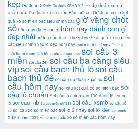
kép
dự đoán xổ số
Dự đoán XSMB
Dự đoán XSMB VIP 26h
miền bắc
Dự đoán xổ số miền Bắc thứ sáu Dự đoán xsmb kết
giờ vàng chốt
quả xổ số miền bắc siêu chính xác
số
hôm nay đánh con gì
hôm nay đánh con gì
đẹp nhất
hướng dẫn tính lô
kết quả xổ số miền
kết quả xổ số
bắc siêu chính xác
lô đẹp hôm nay
nuoi lo bach thu 5 ngay
Phương
soi cầu 3
soi cau lo de
pháp tính lô chuẩn đánh hàng ngày
miền
soi cầu ba càng siêu
Soi cầu 247
víp
soi cầu bạch thủ lô
soi cầu
bạch thủ đề
soi
soi cầu dự đoán kqxsmb
cầu hôm nay
soi
soi cầu kết quả xổ số miền bắc
cầu lô chuẩn
Soi cầu lô chính xác 100 đánh lô không
soi cầu xsmb
soi cầu mb
lỗ
soi cầu xổ
Soi cầu miễn phí 888
soi lô xiên
soi lo 2 nháy
soi cầu xổ số miền bắc
số
soi xsmb
xổ số miền bắc hôm nay
XSMB năm 2021
xổ số miền bắc