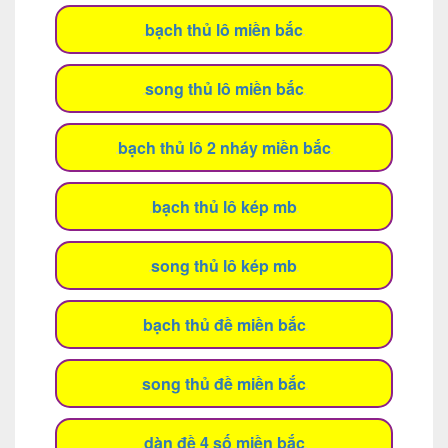
bạch thủ lô miền bắc
song thủ lô miền bắc
bạch thủ lô 2 nháy miền bắc
bạch thủ lô kép mb
song thủ lô kép mb
bạch thủ đề miền bắc
song thủ đề miền bắc
dàn đề 4 số miền bắc