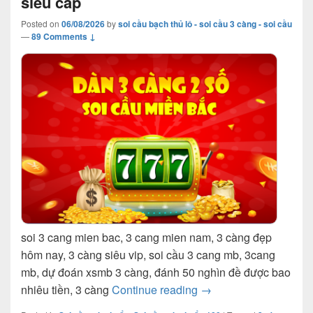
siêu cấp
Posted on
06/08/2026
by
soi cầu bạch thủ lô - soi cầu 3 càng - soi cầu
—
89 Comments ↓
soi 3 cang mien bac, 3 cang mien nam, 3 càng đẹp
hôm nay, 3 càng siêu vip, soi cầu 3 cang mb, 3cang
mb, dự đoán xsmb 3 càng, đánh 50 nghìn đề được bao
dự đoán cặp 3 càng ví
nhiêu tiền, 3 càng
Continue reading
→