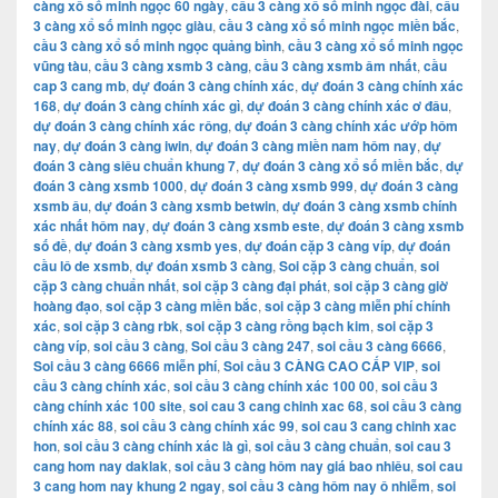
càng xổ số minh ngọc 60 ngày
,
cầu 3 càng xổ số minh ngọc đài
,
cầu
3 càng xổ số minh ngọc giàu
,
cầu 3 càng xổ số minh ngọc miền bắc
,
cầu 3 càng xổ số minh ngọc quảng bình
,
cầu 3 càng xổ số minh ngọc
vũng tàu
,
cầu 3 càng xsmb 3 càng
,
cầu 3 càng xsmb âm nhất
,
cầu
cap 3 cang mb
,
dự đoán 3 càng chính xác
,
dự đoán 3 càng chính xác
168
,
dự đoán 3 càng chính xác gì
,
dự đoán 3 càng chính xác ơ đâu
,
dự đoán 3 càng chính xác rông
,
dự đoán 3 càng chính xác ướp hôm
nay
,
dự đoán 3 càng iwin
,
dự đoán 3 càng miền nam hôm nay
,
dự
đoán 3 càng siêu chuẩn khung 7
,
dự đoán 3 càng xổ số miền bắc
,
dự
đoán 3 càng xsmb 1000
,
dự đoán 3 càng xsmb 999
,
dự đoán 3 càng
xsmb âu
,
dự đoán 3 càng xsmb betwin
,
dự đoán 3 càng xsmb chính
xác nhất hôm nay
,
dự đoán 3 càng xsmb este
,
dự đoán 3 càng xsmb
số đề
,
dự đoán 3 càng xsmb yes
,
dự đoán cặp 3 càng víp
,
dự đoán
cầu lô de xsmb
,
dự đoán xsmb 3 càng
,
Soi cặp 3 càng chuẩn
,
soi
cặp 3 càng chuẩn nhất
,
soi cặp 3 càng đại phát
,
soi cặp 3 càng giờ
hoàng đạo
,
soi cặp 3 càng miền bắc
,
soi cặp 3 càng miễn phí chính
xác
,
soi cặp 3 càng rbk
,
soi cặp 3 càng rồng bạch kim
,
soi cặp 3
càng víp
,
soi cầu 3 càng
,
Soi cầu 3 càng 247
,
soi cầu 3 càng 6666
,
Soi cầu 3 càng 6666 miễn phí
,
Soi cầu 3 CÀNG CAO CẤP VIP
,
soi
cầu 3 càng chính xác
,
soi cầu 3 càng chính xác 100 00
,
soi cầu 3
càng chính xác 100 site
,
soi cau 3 cang chinh xac 68
,
soi cầu 3 càng
chính xác 88
,
soi cầu 3 càng chính xác 99
,
soi cau 3 cang chinh xac
hon
,
soi cầu 3 càng chính xác là gì
,
soi cầu 3 càng chuẩn
,
soi cau 3
cang hom nay daklak
,
soi cầu 3 càng hôm nay giá bao nhiêu
,
soi cau
3 cang hom nay khung 2 ngay
,
soi cầu 3 càng hôm nay ô nhiễm
,
soi