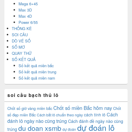
Mega 6×45
Max 3D
Max 4D
Power 6/55
THỐNG KÊ
SOI CẦU
DÒ VÉ SỐ
SỔ MƠ
QUAY THỬ
SỐ KẾT QUẢ
Số kết quả miền bắc
Số kết quả miền trung
Số kết quả miền nam
soi cầu bạch thủ lô
Chốt số miền Bắc hôm nay
Chốt số giờ vàng miền bắc
Chốt
Cách
cách tính lô
số đẹp miền Bắc
Cách bắt lô chuẩn theo ngày
đánh lô ngày nào cũng trúng
Cách đánh đề ngày nào cũng
dự đoán lô
du doan xsmb
trúng
dự đoán