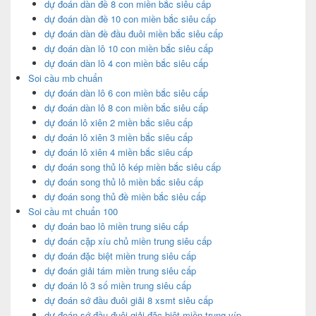
dự đoán dàn đề 8 con miền bắc siêu cấp
dự đoán dàn đề 10 con miền bắc siêu cấp
dự đoán dàn đề đầu đuôi miền bắc siêu cấp
dự đoán dàn lô 10 con miền bắc siêu cấp
dự đoán dàn lô 4 con miền bắc siêu cấp
Soi cầu mb chuẩn
dự đoán dàn lô 6 con miền bắc siêu cấp
dự đoán dàn lô 8 con miền bắc siêu cấp
dự đoán lô xiên 2 miền bắc siêu cấp
dự đoán lô xiên 3 miền bắc siêu cấp
dự đoán lô xiên 4 miền bắc siêu cấp
dự đoán song thủ lô kép miền bắc siêu cấp
dự đoán song thủ lô miền bắc siêu cấp
dự đoán song thủ đề miền bắc siêu cấp
Soi cầu mt chuẩn 100
dự đoán bao lô miền trung siêu cấp
dự đoán cặp xíu chủ miền trung siêu cấp
dự đoán đặc biệt miền trung siêu cấp
dự đoán giải tám miền trung siêu cấp
dự đoán lô 3 số miền trung siêu cấp
dự đoán sớ đầu đuôi giải 8 xsmt siêu cấp
dự đoán sớ đầu đuôi giải đặc biệt miền trung víp