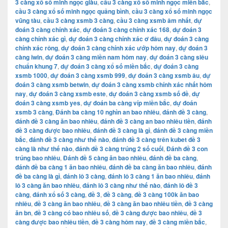
3 càng xổ số minh ngọc giàu
,
cầu 3 càng xổ số minh ngọc miền bắc
,
cầu 3 càng xổ số minh ngọc quảng bình
,
cầu 3 càng xổ số minh ngọc
vũng tàu
,
cầu 3 càng xsmb 3 càng
,
cầu 3 càng xsmb âm nhất
,
dự
đoán 3 càng chính xác
,
dự đoán 3 càng chính xác 168
,
dự đoán 3
càng chính xác gì
,
dự đoán 3 càng chính xác ơ đâu
,
dự đoán 3 càng
chính xác rông
,
dự đoán 3 càng chính xác ướp hôm nay
,
dự đoán 3
càng iwin
,
dự đoán 3 càng miền nam hôm nay
,
dự đoán 3 càng siêu
chuẩn khung 7
,
dự đoán 3 càng xổ số miền bắc
,
dự đoán 3 càng
xsmb 1000
,
dự đoán 3 càng xsmb 999
,
dự đoán 3 càng xsmb âu
,
dự
đoán 3 càng xsmb betwin
,
dự đoán 3 càng xsmb chính xác nhất hôm
nay
,
dự đoán 3 càng xsmb este
,
dự đoán 3 càng xsmb số đề
,
dự
đoán 3 càng xsmb yes
,
dự đoán ba càng víp miền bắc
,
dự đoán
xsmb 3 càng
,
Đánh ba càng 10 nghìn an bao nhiêu
,
đánh đề 3 càng
,
đánh đề 3 càng ăn bao nhiêu
,
đánh đề 3 càng an bao nhiêu tiền
,
đánh
đề 3 càng được bao nhiêu
,
đánh đề 3 càng là gì
,
đánh đề 3 càng miền
bắc
,
đánh đề 3 càng như thế nào
,
đánh đề 3 càng trên kubet đề 3
càng là như thế nào
,
đánh đề 3 càng trúng 2 số cuối
,
Đánh đề 3 con
trúng bao nhiêu
,
Đánh đề 5 càng ăn bao nhiêu
,
đánh đề ba càng
,
đánh đề ba càng 1 ăn bao nhiêu
,
đánh đề ba càng ăn bao nhiêu
,
đánh
đề ba càng là gì
,
đánh lô 3 càng
,
đánh lô 3 càng 1 ăn bao nhiêu
,
đánh
lô 3 càng ăn bao nhiêu
,
đánh lô 3 càng như thế nào
,
đánh lô đề 3
càng
,
đánh xổ số 3 càng
,
đề 3
,
đề 3 càng
,
đề 3 càng 100k ăn bao
nhiêu
,
đề 3 càng ăn bao nhiêu
,
đề 3 càng ăn bao nhiêu tiền
,
đề 3 càng
ăn bn
,
đề 3 càng có bao nhiêu số
,
đề 3 càng được bao nhiêu
,
đề 3
càng được bao nhiêu tiền
,
đề 3 càng hôm nay
,
đề 3 càng miền bắc
,