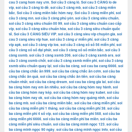
cau 3 cang hom nay ưm
,
Soi cầu 3 càng lô
,
Soi cau 3 CÀNG lo de
vip
,
soi cầu 3 càng lô đề
,
soi cầu 3 càng mb
,
soi cầu 3 càng miền
bắc
,
Soi cầu 3 càng miền bắc hôm nay
,
Soi cầu 3 càng miễn phí
,
soi
cầu 3 càng mn
,
soi cầu 3 càng phú yên
,
soi cầu 3 càng siêu chuẩn
,
soi cầu 3 càng siêu chuẩn 00 99
,
soi cầu 3 càng siêu chuẩn cao cấp
vip
,
soi cầu 3 càng siêu chuẩn hòa
,
soi cầu 3 càng siêu chuẩn quốc
tế
,
Soi cầu 3 CÀNG SIÊU VIP
,
soi cầu 3 càng sieu vip chuyên gia
,
soi
cau 3 cang sieu vip hue
,
soi cầu 3 càng ư miễn phí
,
soi cầu 3 càng
vip apk
,
soi cầu 3 càng vip ios
,
soi cầu 3 càng xổ số 56 miễn phí
,
soi
cầu 3 càng xổ số đại phát
,
soi cầu 3 càng xổ số miền bắc
,
soi cầu 3
càng xsmb
,
soi cầu 3 càng xsmb 206
,
soi cầu 3 càng xsmb ars
,
soi
cầu 3 càng xsmb chốt
,
soi cầu 3 càng xsmb miễn phí
,
soi cầu 3 càng
xsmb siêu chuẩn quay lại
,
soi cầu ba càng
,
soi cau ba cang 6666
,
soi
cầu ba càng chắc ăn 999
,
soi cầu ba càng chắc ăn cơm
,
soi cầu ba
càng chắc ăn quả
,
soi cầu ba càng chắc ăn tiền
,
soi cầu ba càng
chuẩn nhất
,
soi cầu ba càng dream
,
soi cau ba càng gia lai
,
soi cầu
ba càng hôm nay em ăn nhiều
,
soi cầu ba càng hôm nay hành
,
soi
cầu ba càng hôm nay kép
,
soi cầu ba càng hôm nay kubet
,
soi cầu
ba càng hôm nay ok
,
soi cầu ba càng hôm nay quảng ninh
,
soi cầu
ba càng mb
,
soi cầu ba càng miền bắc
,
soi cầu ba càng miễn phí
,
soi
cầu ba càng miễn phí 1 tháng
,
soi cầu ba càng miễn phí 38
,
soi cầu
ba càng miễn phí 4 số vip
,
soi cầu ba càng miễn phí 568
,
soi cầu ba
càng miễn phí 6666
,
soi cầu ba càng miễn phí ba miền
,
soi cầu ba
càng miễn phí siêu chuẩn
,
soi cầu ba càng minh ngọc 123
,
soi cầu
ba càng minh ngọc 90 ngày
,
soi cầu ba càng minh ngọc info
,
soi cầu