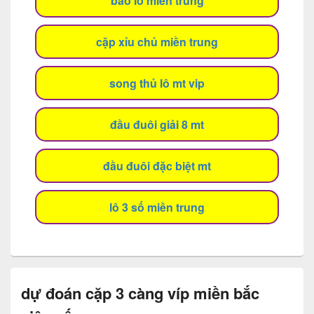
bao lô miền trung
cặp xỉu chủ miền trung
song thủ lô mt vip
đầu đuôi giải 8 mt
đầu đuôi đặc biệt mt
lô 3 số miền trung
dự đoán cặp 3 càng víp miền bắc