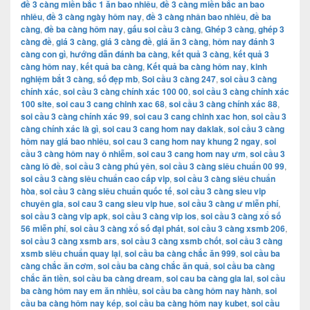
đề 3 càng miền bắc 1 ăn bao nhiêu
,
đề 3 càng miền bắc an bao
nhiêu
,
đề 3 càng ngày hôm nay
,
đề 3 càng nhân bao nhiêu
,
đề ba
càng
,
đề ba càng hôm nay
,
gấu soi cầu 3 càng
,
Ghép 3 càng
,
ghép 3
càng đề
,
giá 3 càng
,
giá 3 càng đề
,
giá ăn 3 càng
,
hôm nay đánh 3
càng con gì
,
hướng dẫn đánh ba càng
,
kết quả 3 càng
,
kết quả 3
càng hôm nay
,
kết quả ba càng
,
Kết quả ba càng hôm nay
,
kinh
nghiệm bắt 3 càng
,
số đẹp mb
,
Soi cầu 3 càng 247
,
soi cầu 3 càng
chính xác
,
soi cầu 3 càng chính xác 100 00
,
soi cầu 3 càng chính xác
100 site
,
soi cau 3 cang chinh xac 68
,
soi cầu 3 càng chính xác 88
,
soi cầu 3 càng chính xác 99
,
soi cau 3 cang chinh xac hon
,
soi cầu 3
càng chính xác là gì
,
soi cau 3 cang hom nay daklak
,
soi cầu 3 càng
hôm nay giá bao nhiêu
,
soi cau 3 cang hom nay khung 2 ngay
,
soi
cầu 3 càng hôm nay ô nhiễm
,
soi cau 3 cang hom nay ưm
,
soi cầu 3
càng lô đề
,
soi cầu 3 càng phú yên
,
soi cầu 3 càng siêu chuẩn 00 99
,
soi cầu 3 càng siêu chuẩn cao cấp vip
,
soi cầu 3 càng siêu chuẩn
hòa
,
soi cầu 3 càng siêu chuẩn quốc tế
,
soi cầu 3 càng sieu vip
chuyên gia
,
soi cau 3 cang sieu vip hue
,
soi cầu 3 càng ư miễn phí
,
soi cầu 3 càng vip apk
,
soi cầu 3 càng vip ios
,
soi cầu 3 càng xổ số
56 miễn phí
,
soi cầu 3 càng xổ số đại phát
,
soi cầu 3 càng xsmb 206
,
soi cầu 3 càng xsmb ars
,
soi cầu 3 càng xsmb chốt
,
soi cầu 3 càng
xsmb siêu chuẩn quay lại
,
soi cầu ba càng chắc ăn 999
,
soi cầu ba
càng chắc ăn cơm
,
soi cầu ba càng chắc ăn quả
,
soi cầu ba càng
chắc ăn tiền
,
soi cầu ba càng dream
,
soi cau ba càng gia lai
,
soi cầu
ba càng hôm nay em ăn nhiều
,
soi cầu ba càng hôm nay hành
,
soi
cầu ba càng hôm nay kép
,
soi cầu ba càng hôm nay kubet
,
soi cầu