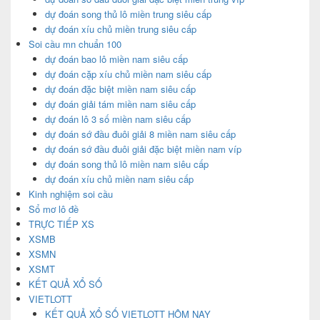
dự đoán song thủ lô miền trung siêu cấp
dự đoán xíu chủ miền trung siêu cấp
Soi cầu mn chuẩn 100
dự đoán bao lô miền nam siêu cấp
dự đoán cặp xíu chủ miền nam siêu cấp
dự đoán đặc biệt miền nam siêu cấp
dự đoán giải tám miền nam siêu cấp
dự đoán lô 3 số miền nam siêu cấp
dự đoán sớ đầu đuôi giải 8 miền nam siêu cấp
dự đoán sớ đầu đuôi giải đặc biệt miền nam víp
dự đoán song thủ lô miền nam siêu cấp
dự đoán xíu chủ miền nam siêu cấp
Kinh nghiệm soi cầu
Sổ mơ lô đề
TRỰC TIẾP XS
XSMB
XSMN
XSMT
KẾT QUẢ XỔ SỐ
VIETLOTT
KẾT QUẢ XỔ SỐ VIETLOTT HÔM NAY