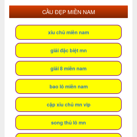
CẦU ĐẸP MIỀN NAM
xỉu chủ miền nam
giải đặc biệt mn
giải 8 miền nam
bao lô miền nam
cặp xỉu chủ mn vip
song thủ lô mn