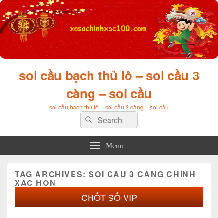
soi cầu bạch thủ lô – soi cầu 3
càng – soi cầu
soi cầu bạch thủ lô – soi cầu 3 càng – soi cầu
Search
Search
for:
Menu
TAG ARCHIVES:
SOI CAU 3 CANG CHINH
XAC HON
CHỐT SỐ VIP