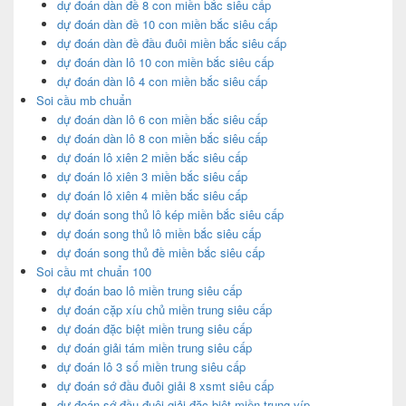
dự đoán dàn đề 8 con miền bắc siêu cấp
dự đoán dàn đề 10 con miền bắc siêu cấp
dự đoán dàn đề đầu đuôi miền bắc siêu cấp
dự đoán dàn lô 10 con miền bắc siêu cấp
dự đoán dàn lô 4 con miền bắc siêu cấp
Soi cầu mb chuẩn
dự đoán dàn lô 6 con miền bắc siêu cấp
dự đoán dàn lô 8 con miền bắc siêu cấp
dự đoán lô xiên 2 miền bắc siêu cấp
dự đoán lô xiên 3 miền bắc siêu cấp
dự đoán lô xiên 4 miền bắc siêu cấp
dự đoán song thủ lô kép miền bắc siêu cấp
dự đoán song thủ lô miền bắc siêu cấp
dự đoán song thủ đề miền bắc siêu cấp
Soi cầu mt chuẩn 100
dự đoán bao lô miền trung siêu cấp
dự đoán cặp xíu chủ miền trung siêu cấp
dự đoán đặc biệt miền trung siêu cấp
dự đoán giải tám miền trung siêu cấp
dự đoán lô 3 số miền trung siêu cấp
dự đoán sớ đầu đuôi giải 8 xsmt siêu cấp
dự đoán sớ đầu đuôi giải đặc biệt miền trung víp