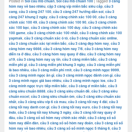
Posted in
Soi cầu mb chuẩn
,
Soi cầu mb chuẩn 100
|
Tagged
3 càng
hôm nay về bao nhiêu
,
cặp 3 càng víp miền bắc siêu cấp
,
cầu 3
cang
,
cầu 3 càng 247 100
,
cầu 3 càng 247 hướng dẫn soi
,
cầu 3
càng 247 khung 2 ngày
,
cầu 3 càng chính xác 100 00
,
cầu 3 càng
chính xác 100 49
,
cầu 3 càng chính xác 100 90
,
cầu 3 càng chính
xác 100 bạc
,
cầu 3 càng chính xác 100 duy
,
cầu 3 càng chính xác
100 game
,
cầu 3 càng chính xác 100 nhất
,
cầu 3 càng chính xác 100
yapmak
,
cầu 3 càng chuẩn xác ô tô
,
cầu 3 càng chuẩn xác online
,
cầu 3 càng chuẩn xác tại miền bắc
,
cầu 3 càng đẹp hôm nay
,
cầu 3
càng hôm nay 6666
,
cầu 3 càng hôm nay 7/6
,
cầu 3 càng hôm nay
diễn ra ở đâu
,
cầu 3 càng hôm nay quay ở đâu
,
cầu 3 càng hôm nay
u19
,
cầu 3 càng hôm nay uy tín
,
cầu 3 càng miền bắc
,
cầu 3 càng
miễn phí gì
,
cầu 3 càng miễn phí khung 3 ngày
,
cầu 3 càng miễn phí
là bao nhiêu
,
cầu 3 càng miễn phí rmit
,
cầu 3 càng minh ngọc 9999
,
cầu 3 càng minh ngọc ăn gì
,
cầu 3 càng minh ngọc đánh con gì
,
cầu
3 càng minh ngọc giá bao nhiêu
,
cầu 3 càng minh ngọc ios
,
cầu 3
càng minh ngọc trực tiếp miền bắc
,
cầu 3 càng ơ miền bắc
,
cầu 3
càng siêu chuẩn 8888
,
cầu 3 càng siêu chuẩn đề
,
cầu 3 càng siêu
chuẩn excel
,
cầu 3 càng siêu chuẩn ôm
,
cầu 3 càng siêu chuẩn xác
nhất
,
cầu 3 càng siêu vip 6 cà mau
,
cầu 3 càng tối nay 4 đài
,
cầu 3
càng tối nay danh con gi
,
cầu 3 càng tối nay euro
,
cầu 3 càng tối nay
indo
,
cầu 3 càng tối nay khung 3 ngày
,
cầu 3 càng tối nay quay ở
đâu
,
cầu 3 càng xổ số hôm nay chính xác nhất
,
cầu 3 càng xổ số
hôm nay diễn đàn
,
cầu 3 càng xổ số hôm nay đoán
,
cầu 3 càng xổ số
hôm nay về bao nhiêu
,
cầu 3 càng xổ số minh ngọc 5 tháng 6
,
cầu 3