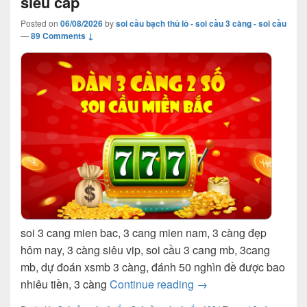
siêu cấp
Posted on
06/08/2026
by
soi cầu bạch thủ lô - soi cầu 3 càng - soi cầu
—
89 Comments ↓
soi 3 cang mien bac, 3 cang mien nam, 3 càng đẹp
hôm nay, 3 càng siêu vip, soi cầu 3 cang mb, 3cang
mb, dự đoán xsmb 3 càng, đánh 50 nghìn đề được bao
dự đoán cặp 3 càng ví
nhiêu tiền, 3 càng
Continue reading
→