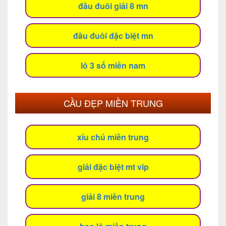
đầu đuôi giải 8 mn
đầu đuôi đặc biệt mn
lô 3 số miền nam
CẦU ĐẸP MIỀN TRUNG
xỉu chủ miền trung
giải đặc biệt mt vip
giải 8 miền trung