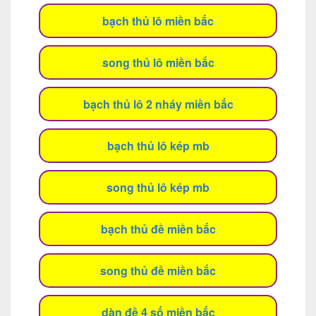
bạch thủ lô miền bắc
song thủ lô miền bắc
bạch thủ lô 2 nháy miền bắc
bạch thủ lô kép mb
song thủ lô kép mb
bạch thủ đề miền bắc
song thủ đề miền bắc
dàn đề 4 số miền bắc