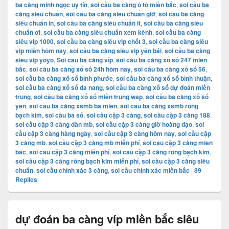
ba càng minh ngọc uy tín
,
soi cầu ba càng ô tô miền bắc
,
soi cầu ba
càng siêu chuẩn
,
soi cầu ba càng siêu chuẩn giờ
,
soi cầu ba càng
siêu chuẩn in
,
soi cầu ba càng siêu chuẩn it
,
soi cầu ba càng siêu
chuẩn ơi
,
soi cầu ba càng siêu chuẩn xem kênh
,
soi cầu ba càng
siêu vip 1000
,
soi cầu ba càng siêu vip chốt 3
,
soi cầu ba càng siêu
vip miền hôm nay
,
soi cầu ba càng siêu vip yên bái
,
soi cầu ba càng
siêu vip yoyo
,
Soi cầu ba càng víp
,
soi cầu ba càng xổ số 247 miền
bắc
,
soi cầu ba càng xổ số 24h hôm nay
,
soi cầu ba càng xổ số 56
,
soi cầu ba càng xổ số bình phước
,
soi cầu ba càng xổ số bình thuận
,
soi cầu ba càng xổ số da nang
,
soi cầu ba càng xổ số dự đoán miền
trung
,
soi cầu ba càng xổ số miền trung wap
,
soi cầu ba càng xổ số
yên
,
soi cầu ba càng xsmb ba mien
,
soi cầu ba càng xsmb rồng
bạch kim
,
soi cầu ba số
,
soi cầu cặp 3 càng
,
soi cầu cặp 3 càng 188
,
soi cầu cặp 3 càng dàn mb
,
soi cầu cặp 3 càng giờ hoàng đạo
,
soi
cầu cặp 3 càng hàng ngày
,
soi cầu cặp 3 càng hôm nay
,
soi cầu cặp
3 càng mb
,
soi cầu cặp 3 càng mb miễn phí
,
soi cau cặp 3 càng mien
bac
,
soi cầu cặp 3 càng miễn phí
,
soi cầu cặp 3 càng rồng bạch kim
,
soi cầu cặp 3 càng rồng bạch kim miễn phí
,
soi cầu cặp 3 càng siêu
chuẩn
,
soi cầu chính xác 3 càng
,
soi cầu chính xác miền bắc
|
89
Replies
dự đoán ba càng víp miền bắc siêu