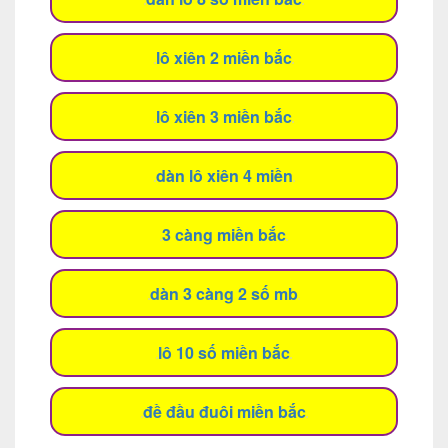
lô xiên 2 miền bắc
lô xiên 3 miền bắc
dàn lô xiên 4 miền
3 càng miền bắc
dàn 3 càng 2 số mb
lô 10 số miền bắc
đề đầu đuôi miền bắc