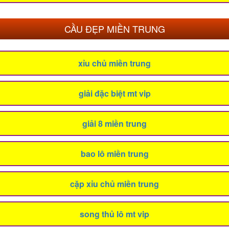
CẦU ĐẸP MIỀN TRUNG
xỉu chủ miền trung
giải đặc biệt mt vip
giải 8 miền trung
bao lô miền trung
cặp xỉu chủ miền trung
song thủ lô mt vip