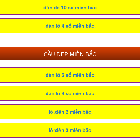
dàn đề 10 số miền bắc
dàn lô 4 số miền bắc
CẦU ĐẸP MIỀN BẮC
dàn lô 6 số miền bắc
dàn lô 8 số miền bắc
lô xiên 2 miền bắc
lô xiên 3 miền bắc