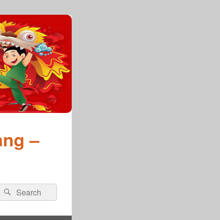
àng –
Search
Search
for: