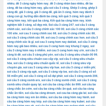
nhiêu
,
đề 3 càng ngày hôm nay
,
đề 3 càng nhân bao nhiêu
,
đề ba
càng
,
đề ba càng hôm nay
,
gấu soi cầu 3 càng
,
Ghép 3 càng
,
ghép 3
càng đề
,
giá 3 càng
,
giá 3 càng đề
,
giá ăn 3 càng
,
hôm nay đánh 3
càng con gì
,
hướng dẫn đánh ba càng
,
kết quả 3 càng
,
kết quả 3
càng hôm nay
,
kết quả ba càng
,
Kết quả ba càng hôm nay
,
kinh
nghiệm bắt 3 càng
,
số đẹp mb
,
Soi cầu 3 càng 247
,
soi cầu 3 càng
chính xác
,
soi cầu 3 càng chính xác 100 00
,
soi cầu 3 càng chính xác
100 site
,
soi cau 3 cang chinh xac 68
,
soi cầu 3 càng chính xác 88
,
soi cầu 3 càng chính xác 99
,
soi cau 3 cang chinh xac hon
,
soi cầu 3
càng chính xác là gì
,
soi cau 3 cang hom nay daklak
,
soi cầu 3 càng
hôm nay giá bao nhiêu
,
soi cau 3 cang hom nay khung 2 ngay
,
soi
cầu 3 càng hôm nay ô nhiễm
,
soi cau 3 cang hom nay ưm
,
soi cầu 3
càng lô đề
,
soi cầu 3 càng phú yên
,
soi cầu 3 càng siêu chuẩn 00 99
,
soi cầu 3 càng siêu chuẩn cao cấp vip
,
soi cầu 3 càng siêu chuẩn
hòa
,
soi cầu 3 càng siêu chuẩn quốc tế
,
soi cầu 3 càng sieu vip
chuyên gia
,
soi cau 3 cang sieu vip hue
,
soi cầu 3 càng ư miễn phí
,
soi cầu 3 càng vip apk
,
soi cầu 3 càng vip ios
,
soi cầu 3 càng xổ số
56 miễn phí
,
soi cầu 3 càng xổ số đại phát
,
soi cầu 3 càng xsmb 206
,
soi cầu 3 càng xsmb ars
,
soi cầu 3 càng xsmb chốt
,
soi cầu 3 càng
xsmb siêu chuẩn quay lại
,
soi cầu ba càng chắc ăn 999
,
soi cầu ba
càng chắc ăn cơm
,
soi cầu ba càng chắc ăn quả
,
soi cầu ba càng
chắc ăn tiền
,
soi cầu ba càng dream
,
soi cau ba càng gia lai
,
soi cầu
ba càng hôm nay em ăn nhiều
,
soi cầu ba càng hôm nay hành
,
soi
cầu ba càng hôm nay kép
,
soi cầu ba càng hôm nay kubet
,
soi cầu
ba càng hôm nay ok
,
soi cầu ba càng hôm nay quảng ninh
,
soi cầu