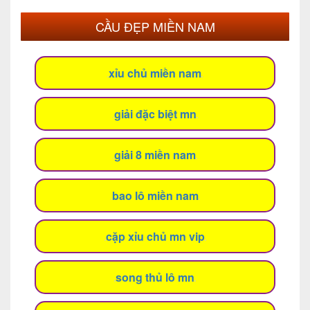
CẦU ĐẸP MIỀN NAM
xỉu chủ miền nam
giải đặc biệt mn
giải 8 miền nam
bao lô miền nam
cặp xỉu chủ mn vip
song thủ lô mn