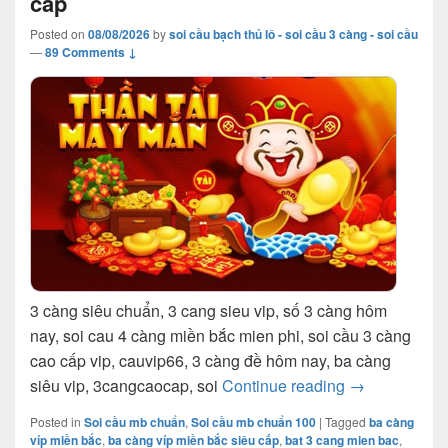
cấp
Posted on
08/08/2026
by
soi cầu bạch thủ lô - soi cầu 3 càng - soi cầu
—
89 Comments ↓
3 càng siêu chuẩn, 3 cang sieu vip, số 3 càng hôm
nay, soi cau 4 càng miền bắc mien phi, soi cầu 3 càng
cao cấp vip, cauvip66, 3 càng đề hôm nay, ba càng
dự đoán ba cà
siêu vip, 3cangcaocap, soi
Continue reading
→
Posted in
Soi cầu mb chuẩn
,
Soi cầu mb chuẩn 100
|
Tagged
ba càng
víp miền bắc
,
ba càng víp miền bắc siêu cấp
,
bat 3 cang mien bac
,