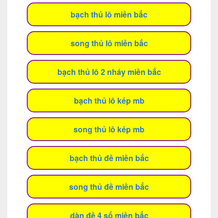
bạch thủ lô miền bắc
song thủ lô miền bắc
bạch thủ lô 2 nháy miền bắc
bạch thủ lô kép mb
song thủ lô kép mb
bạch thủ đề miền bắc
song thủ đề miền bắc
dàn đề 4 số miền bắc