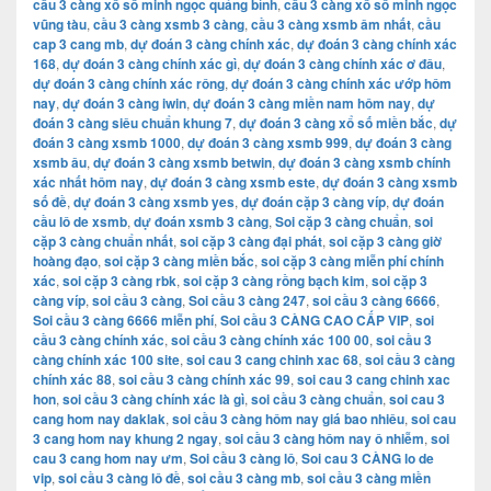
cầu 3 càng xổ số minh ngọc quảng bình
,
cầu 3 càng xổ số minh ngọc
vũng tàu
,
cầu 3 càng xsmb 3 càng
,
cầu 3 càng xsmb âm nhất
,
cầu
cap 3 cang mb
,
dự đoán 3 càng chính xác
,
dự đoán 3 càng chính xác
168
,
dự đoán 3 càng chính xác gì
,
dự đoán 3 càng chính xác ơ đâu
,
dự đoán 3 càng chính xác rông
,
dự đoán 3 càng chính xác ướp hôm
nay
,
dự đoán 3 càng iwin
,
dự đoán 3 càng miền nam hôm nay
,
dự
đoán 3 càng siêu chuẩn khung 7
,
dự đoán 3 càng xổ số miền bắc
,
dự
đoán 3 càng xsmb 1000
,
dự đoán 3 càng xsmb 999
,
dự đoán 3 càng
xsmb âu
,
dự đoán 3 càng xsmb betwin
,
dự đoán 3 càng xsmb chính
xác nhất hôm nay
,
dự đoán 3 càng xsmb este
,
dự đoán 3 càng xsmb
số đề
,
dự đoán 3 càng xsmb yes
,
dự đoán cặp 3 càng víp
,
dự đoán
cầu lô de xsmb
,
dự đoán xsmb 3 càng
,
Soi cặp 3 càng chuẩn
,
soi
cặp 3 càng chuẩn nhất
,
soi cặp 3 càng đại phát
,
soi cặp 3 càng giờ
hoàng đạo
,
soi cặp 3 càng miền bắc
,
soi cặp 3 càng miễn phí chính
xác
,
soi cặp 3 càng rbk
,
soi cặp 3 càng rồng bạch kim
,
soi cặp 3
càng víp
,
soi cầu 3 càng
,
Soi cầu 3 càng 247
,
soi cầu 3 càng 6666
,
Soi cầu 3 càng 6666 miễn phí
,
Soi cầu 3 CÀNG CAO CẤP VIP
,
soi
cầu 3 càng chính xác
,
soi cầu 3 càng chính xác 100 00
,
soi cầu 3
càng chính xác 100 site
,
soi cau 3 cang chinh xac 68
,
soi cầu 3 càng
chính xác 88
,
soi cầu 3 càng chính xác 99
,
soi cau 3 cang chinh xac
hon
,
soi cầu 3 càng chính xác là gì
,
soi cầu 3 càng chuẩn
,
soi cau 3
cang hom nay daklak
,
soi cầu 3 càng hôm nay giá bao nhiêu
,
soi cau
3 cang hom nay khung 2 ngay
,
soi cầu 3 càng hôm nay ô nhiễm
,
soi
cau 3 cang hom nay ưm
,
Soi cầu 3 càng lô
,
Soi cau 3 CÀNG lo de
vip
,
soi cầu 3 càng lô đề
,
soi cầu 3 càng mb
,
soi cầu 3 càng miền