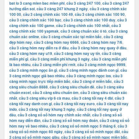
bat lo 3 cang mien bac mien phi
,
cầu 3 càng 247 100
,
cầu 3 càng 247
hướng dẫn soi
,
cầu 3 càng 247 khung 2 ngày
,
cầu 3 càng chính xác
100 00
,
cầu 3 càng chính xác 100 49
,
cầu 3 càng chính xác 100 90
,
cầu 3 càng chính xác 100 bạc
,
cầu 3 càng chính xác 100 duy
,
cầu 3
càng chính xác 100 game
,
cầu 3 càng chính xác 100 nhất
,
cầu 3
càng chính xác 100 yapmak
,
cầu 3 càng chuẩn xác ô tô
,
cầu 3 càng
chuẩn xác online
,
cầu 3 càng chuẩn xác tại miền bắc
,
cầu 3 càng
đẹp hôm nay
,
cầu 3 càng hôm nay 6666
,
cầu 3 càng hôm nay 7/6
,
cầu 3 càng hôm nay diễn ra ở đâu
,
cầu 3 càng hôm nay quay ở đâu
,
cầu 3 càng hôm nay u19
,
cầu 3 càng hôm nay uy tín
,
cầu 3 càng
miễn phí gì
,
cầu 3 càng miễn phí khung 3 ngày
,
cầu 3 càng miễn phí
là bao nhiêu
,
cầu 3 càng miễn phí rmit
,
cầu 3 càng minh ngọc 9999
,
cầu 3 càng minh ngọc ăn gì
,
cầu 3 càng minh ngọc đánh con gì
,
cầu
3 càng minh ngọc giá bao nhiêu
,
cầu 3 càng minh ngọc ios
,
cầu 3
càng minh ngọc trực tiếp miền bắc
,
cầu 3 càng ơ miền bắc
,
cầu 3
càng siêu chuẩn 8888
,
cầu 3 càng siêu chuẩn đề
,
cầu 3 càng siêu
chuẩn excel
,
cầu 3 càng siêu chuẩn ôm
,
cầu 3 càng siêu chuẩn xác
nhất
,
cầu 3 càng siêu vip 6 cà mau
,
cầu 3 càng tối nay 4 đài
,
cầu 3
càng tối nay danh con gi
,
cầu 3 càng tối nay euro
,
cầu 3 càng tối nay
indo
,
cầu 3 càng tối nay khung 3 ngày
,
cầu 3 càng tối nay quay ở
đâu
,
cầu 3 càng xổ số hôm nay chính xác nhất
,
cầu 3 càng xổ số
hôm nay diễn đàn
,
cầu 3 càng xổ số hôm nay đoán
,
cầu 3 càng xổ số
hôm nay về bao nhiêu
,
cầu 3 càng xổ số minh ngọc 5 tháng 6
,
cầu 3
càng xổ số minh ngọc 60 ngày
,
cầu 3 càng xổ số minh ngọc đài
,
cầu
3 càng xổ số minh ngọc giàu
,
cầu 3 càng xổ số minh ngọc miền bắc
,