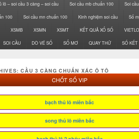
ủ lô – soi cầu 3 càng – soi cầu
Soi cầu mb chuẩn 100
Soi cầ
ẩn 100
Soi cầu mn chuẩn 100
Kinh nghiệm soi cầu
Sổ m
XSMB
XSMN
XSMT
KẾT QUẢ XỔ SỐ
VIETL
SOI CẦU
DÒ VÉ SỐ
SỔ MƠ
QUAY THỬ
SỐ KẾT
HIVES:
CẦU 3 CÀNG CHUẨN XÁC Ô TÔ
CHỐT SỐ VIP
bạch thủ lô miền bắc
song thủ lô miền bắc
bạch thủ lô 2 nháy miền bắc