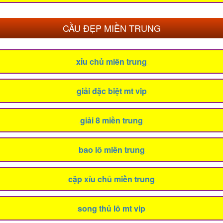
CẦU ĐẸP MIỀN TRUNG
xỉu chủ miền trung
giải đặc biệt mt vip
giải 8 miền trung
bao lô miền trung
cặp xỉu chủ miền trung
song thủ lô mt vip