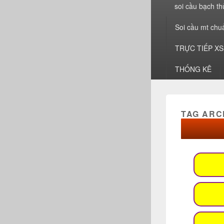
Primary
soi cầu bạch th
menu
Soi cầu mt chu
TRỰC TIẾP XS
THỐNG KÊ
TAG ARC