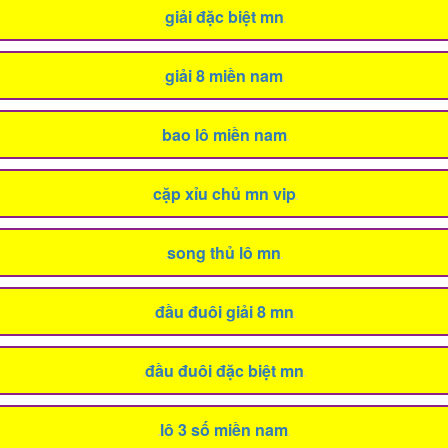
giải đặc biệt mn
giải 8 miền nam
bao lô miền nam
cặp xỉu chủ mn vip
song thủ lô mn
đầu đuôi giải 8 mn
đầu đuôi đặc biệt mn
lô 3 số miền nam