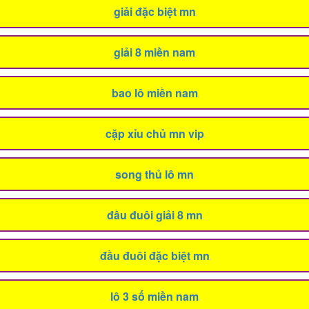
giải đặc biệt mn
giải 8 miền nam
bao lô miền nam
cặp xỉu chủ mn vip
song thủ lô mn
đầu đuôi giải 8 mn
đầu đuôi đặc biệt mn
lô 3 số miền nam