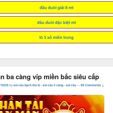
đầu đuôi giải 8 mt
đầu đuôi đặc biệt mt
lô 3 số miền trung
n ba càng víp miền bắc siêu cấp
7/2026
by
soi cầu bạch thủ lô - soi cầu 3 càng - soi cầu
—
89 Comments ↓