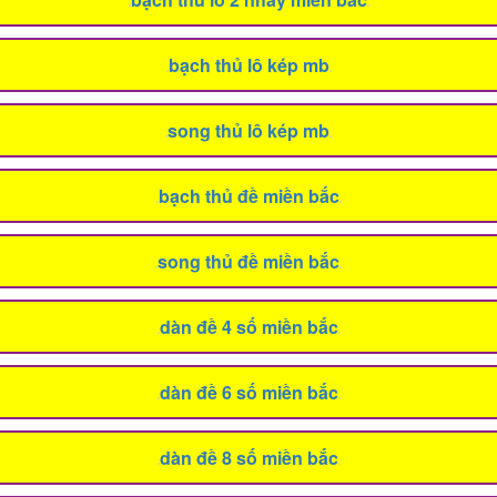
bạch thủ lô kép mb
song thủ lô kép mb
bạch thủ đề miền bắc
song thủ đề miền bắc
dàn đề 4 số miền bắc
dàn đề 6 số miền bắc
dàn đề 8 số miền bắc