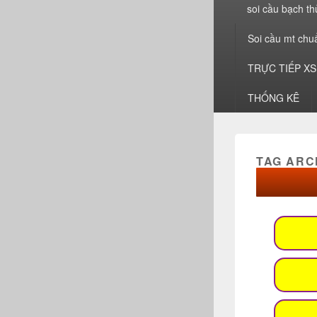
Primary
soi cầu bạch th
menu
Soi cầu mt chu
TRỰC TIẾP XS
THỐNG KÊ
TAG ARC