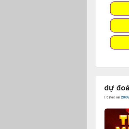
dự đoá
Posted on
28/0