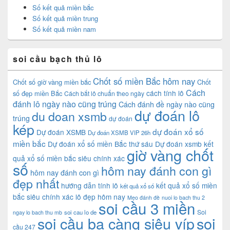
Số kết quả miền bắc
Số kết quả miền trung
Số kết quả miền nam
soi cầu bạch thủ lô
Chốt số miền Bắc hôm nay
Chốt số giờ vàng miền bắc
Chốt
Cách
cách tính lô
số đẹp miền Bắc
Cách bắt lô chuẩn theo ngày
đánh lô ngày nào cũng trúng
Cách đánh đề ngày nào cũng
dự đoán lô
du doan xsmb
trúng
dự đoán
kép
dự đoán xổ số
Dự đoán XSMB
Dự đoán XSMB VIP 26h
miền bắc
Dự đoán xổ số miền Bắc thứ sáu Dự đoán xsmb kết
giờ vàng chốt
quả xổ số miền bắc siêu chính xác
số
hôm nay đánh con gì
hôm nay đánh con gì
đẹp nhất
hướng dẫn tính lô
kết quả xổ số miền
kết quả xổ số
bắc siêu chính xác
lô đẹp hôm nay
Mẹo đánh đề
nuoi lo bach thu 2
soi cầu 3 miền
Soi
soi cau lo de
ngay lo bach thu mb
soi cầu ba càng siêu víp
soi
cầu 247