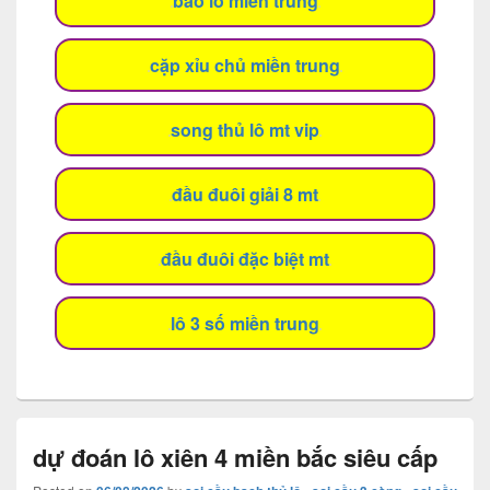
bao lô miền trung
cặp xỉu chủ miền trung
song thủ lô mt vip
đầu đuôi giải 8 mt
đầu đuôi đặc biệt mt
lô 3 số miền trung
dự đoán lô xiên 4 miền bắc siêu cấp