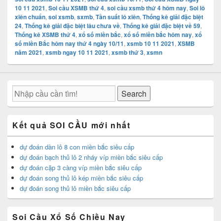
10 11 2021
,
Soi cầu XSMB thứ 4
,
soi cầu xsmb thứ 4 hôm nay
,
Soi lô
xiên chuẩn
,
soi xsmb
,
sxmb
,
Tần suất lô xiên
,
Thống kê giải đặc biệt
24
,
Thống kê giải đặc biệt lâu chưa về
,
Thống kê giải đặc biệt về 59
,
Thống kê XSMB thứ 4
,
xổ số miền bắc
,
xổ số miền bắc hôm nay
,
xổ
số miền Bắc hôm nay thứ 4 ngày 10/11
,
xsmb 10 11 2021
,
XSMB
năm 2021
,
xsmb ngay 10 11 2021
,
xsmb thứ 3
,
xsmn
Search
Kết quả SOI CẦU mới nhất
dự đoán dàn lô 8 con miền bắc siêu cấp
dự đoán bạch thủ lô 2 nháy víp miền bắc siêu cấp
dự đoán cặp 3 càng víp miền bắc siêu cấp
dự đoán song thủ lô kép miền bắc siêu cấp
dự đoán song thủ lô miền bắc siêu cấp
Soi Cầu Xổ Số Chiều Nay