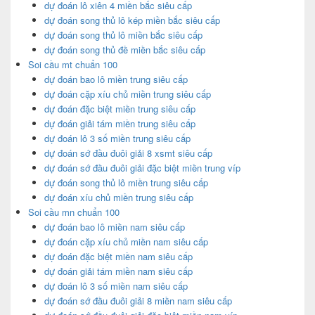
dự đoán lô xiên 4 miền bắc siêu cấp
dự đoán song thủ lô kép miền bắc siêu cấp
dự đoán song thủ lô miền bắc siêu cấp
dự đoán song thủ đề miền bắc siêu cấp
Soi cầu mt chuẩn 100
dự đoán bao lô miền trung siêu cấp
dự đoán cặp xíu chủ miền trung siêu cấp
dự đoán đặc biệt miền trung siêu cấp
dự đoán giải tám miền trung siêu cấp
dự đoán lô 3 số miền trung siêu cấp
dự đoán sớ đầu đuôi giải 8 xsmt siêu cấp
dự đoán sớ đầu đuôi giải đặc biệt miền trung víp
dự đoán song thủ lô miền trung siêu cấp
dự đoán xíu chủ miền trung siêu cấp
Soi cầu mn chuẩn 100
dự đoán bao lô miền nam siêu cấp
dự đoán cặp xíu chủ miền nam siêu cấp
dự đoán đặc biệt miền nam siêu cấp
dự đoán giải tám miền nam siêu cấp
dự đoán lô 3 số miền nam siêu cấp
dự đoán sớ đầu đuôi giải 8 miền nam siêu cấp