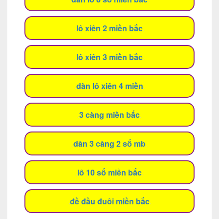
lô xiên 2 miền bắc
lô xiên 3 miền bắc
dàn lô xiên 4 miền
3 càng miền bắc
dàn 3 càng 2 số mb
lô 10 số miền bắc
đề đầu đuôi miền bắc