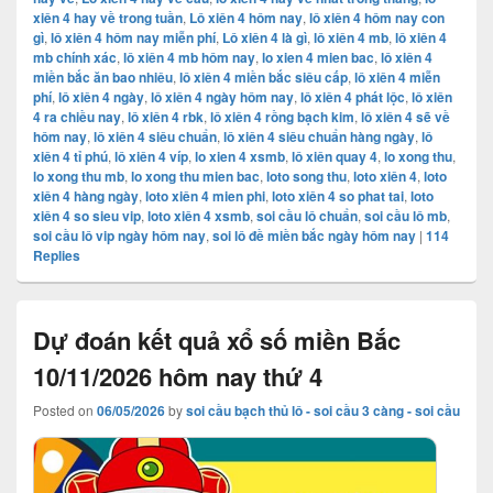
xiên 4 hay về trong tuần
,
Lô xiên 4 hôm nay
,
lô xiên 4 hôm nay con
gì
,
lô xiên 4 hôm nay miễn phí
,
Lô xiên 4 là gì
,
lô xiên 4 mb
,
lô xiên 4
mb chính xác
,
lô xiên 4 mb hôm nay
,
lo xien 4 mien bac
,
lô xiên 4
miền bắc ăn bao nhiêu
,
lô xiên 4 miền bắc siêu cấp
,
lô xiên 4 miễn
phí
,
lô xiên 4 ngày
,
lô xiên 4 ngày hôm nay
,
lô xiên 4 phát lộc
,
lô xiên
4 ra chiều nay
,
lô xiên 4 rbk
,
lô xiên 4 rồng bạch kim
,
lô xiên 4 sẽ về
hôm nay
,
lô xiên 4 siêu chuẩn
,
lô xiên 4 siêu chuẩn hàng ngày
,
lô
xiên 4 tỉ phú
,
lô xiên 4 víp
,
lo xien 4 xsmb
,
lô xiên quay 4
,
lo xong thu
,
lo xong thu mb
,
lo xong thu mien bac
,
loto song thu
,
loto xiên 4
,
loto
xiên 4 hàng ngày
,
loto xiên 4 mien phi
,
loto xiên 4 so phat tai
,
loto
xiên 4 so sieu vip
,
loto xiên 4 xsmb
,
soi cầu lô chuẩn
,
soi cầu lô mb
,
soi cầu lô vip ngày hôm nay
,
soi lô đề miền bắc ngày hôm nay
|
114
Replies
Dự đoán kết quả xổ số miền Bắc
10/11/2026 hôm nay thứ 4
Posted on
06/05/2026
by
soi cầu bạch thủ lô - soi cầu 3 càng - soi cầu