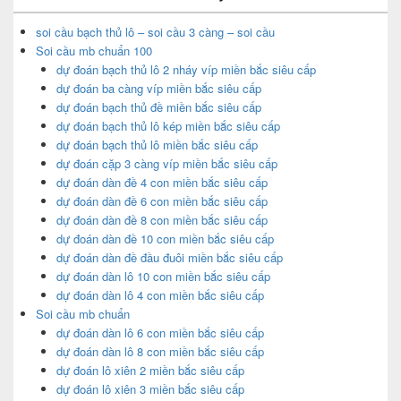
soi cầu bạch thủ lô – soi cầu 3 càng – soi cầu
Soi cầu mb chuẩn 100
dự đoán bạch thủ lô 2 nháy víp miền bắc siêu cấp
dự đoán ba càng víp miền bắc siêu cấp
dự đoán bạch thủ đề miền bắc siêu cấp
dự đoán bạch thủ lô kép miền bắc siêu cấp
dự đoán bạch thủ lô miền bắc siêu cấp
dự đoán cặp 3 càng víp miền bắc siêu cấp
dự đoán dàn đề 4 con miền bắc siêu cấp
dự đoán dàn đề 6 con miền bắc siêu cấp
dự đoán dàn đề 8 con miền bắc siêu cấp
dự đoán dàn đề 10 con miền bắc siêu cấp
dự đoán dàn đề đầu đuôi miền bắc siêu cấp
dự đoán dàn lô 10 con miền bắc siêu cấp
dự đoán dàn lô 4 con miền bắc siêu cấp
Soi cầu mb chuẩn
dự đoán dàn lô 6 con miền bắc siêu cấp
dự đoán dàn lô 8 con miền bắc siêu cấp
dự đoán lô xiên 2 miền bắc siêu cấp
dự đoán lô xiên 3 miền bắc siêu cấp