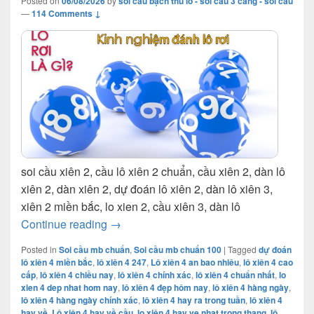
Posted on
06/08/2026
by
soi cầu bạch thủ lô - soi cầu 3 càng - soi cầu
—
114 Comments ↓
soi cầu xiên 2, cầu lô xiên 2 chuẩn, cầu xiên 2, dàn lô
xiên 2, dàn xiên 2, dự đoán lô xiên 2, dàn lô xiên 3,
xiên 2 miền bắc, lo xien 2, cầu xiên 3, dàn lô
dự đoán lô xiên 4 miền bắc siêu cấp
Continue reading
→
Posted in
Soi cầu mb chuẩn
,
Soi cầu mb chuẩn 100
|
Tagged
dự đoán
lô xiên 4 miền bắc
,
lô xiên 4 247
,
Lô xiên 4 an bao nhiêu
,
lô xiên 4 cao
cấp
,
lô xiên 4 chiều nay
,
lô xiên 4 chính xác
,
lô xiên 4 chuẩn nhất
,
lo
xien 4 dep nhat hom nay
,
lô xiên 4 đẹp hôm nay
,
lô xiên 4 hàng ngày
,
lô xiên 4 hàng ngày chính xác
,
lô xiên 4 hay ra trong tuần
,
lô xiên 4
hay về
,
Lô xiên 4 hay về cầu
,
lo xiên 4 hay ve nhat trong thang
,
lô