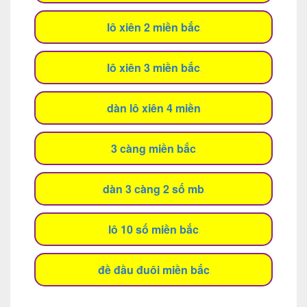
lô xiên 2 miền bắc
lô xiên 3 miền bắc
dàn lô xiên 4 miền
3 càng miền bắc
dàn 3 càng 2 số mb
lô 10 số miền bắc
đề đầu đuôi miền bắc