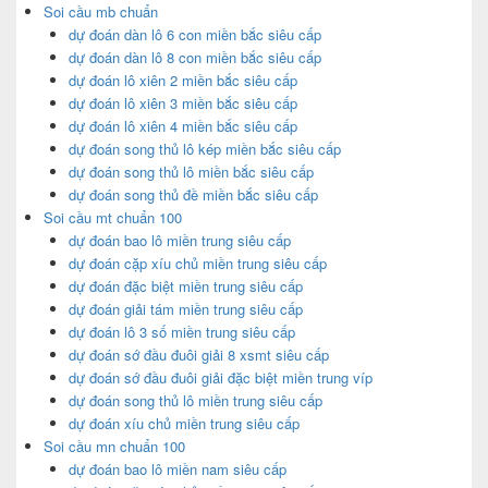
Soi cầu mb chuẩn
dự đoán dàn lô 6 con miền bắc siêu cấp
dự đoán dàn lô 8 con miền bắc siêu cấp
dự đoán lô xiên 2 miền bắc siêu cấp
dự đoán lô xiên 3 miền bắc siêu cấp
dự đoán lô xiên 4 miền bắc siêu cấp
dự đoán song thủ lô kép miền bắc siêu cấp
dự đoán song thủ lô miền bắc siêu cấp
dự đoán song thủ đề miền bắc siêu cấp
Soi cầu mt chuẩn 100
dự đoán bao lô miền trung siêu cấp
dự đoán cặp xíu chủ miền trung siêu cấp
dự đoán đặc biệt miền trung siêu cấp
dự đoán giải tám miền trung siêu cấp
dự đoán lô 3 số miền trung siêu cấp
dự đoán sớ đầu đuôi giải 8 xsmt siêu cấp
dự đoán sớ đầu đuôi giải đặc biệt miền trung víp
dự đoán song thủ lô miền trung siêu cấp
dự đoán xíu chủ miền trung siêu cấp
Soi cầu mn chuẩn 100
dự đoán bao lô miền nam siêu cấp