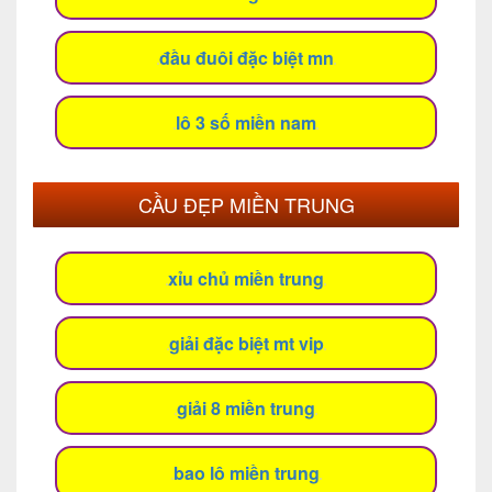
đầu đuôi đặc biệt mn
lô 3 số miền nam
CẦU ĐẸP MIỀN TRUNG
xỉu chủ miền trung
giải đặc biệt mt vip
giải 8 miền trung
bao lô miền trung