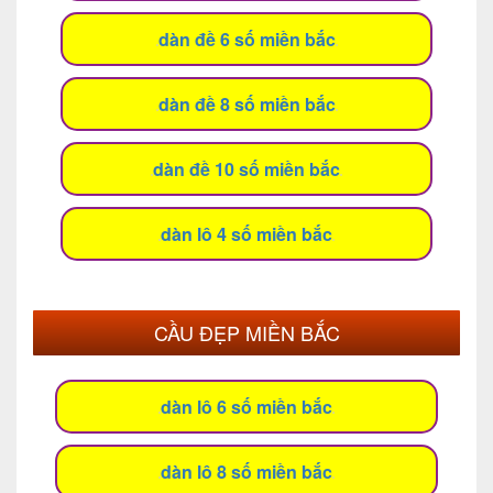
dàn đề 6 số miền bắc
dàn đề 8 số miền bắc
dàn đề 10 số miền bắc
dàn lô 4 số miền bắc
CẦU ĐẸP MIỀN BẮC
dàn lô 6 số miền bắc
dàn lô 8 số miền bắc