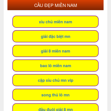
CẦU ĐẸP MIỀN NAM
xỉu chủ miền nam
giải đặc biệt mn
giải 8 miền nam
bao lô miền nam
cặp xỉu chủ mn vip
song thủ lô mn
đầu đuôi giải 8 mn