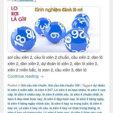
—
114 Comments ↓
soi cầu xiên 2, cầu lô xiên 2 chuẩn, cầu xiên 2, dàn lô
xiên 2, dàn xiên 2, dự đoán lô xiên 2, dàn lô xiên 3,
xiên 2 miền bắc, lo xien 2, cầu xiên 3, dàn lô
dự đoán lô xiên 4 miền bắc siêu cấp
Continue reading
→
Posted in
Soi cầu mb chuẩn
,
Soi cầu mb chuẩn 100
|
Tagged
dự đoán
lô xiên 4 miền bắc
,
lô xiên 4 247
,
Lô xiên 4 an bao nhiêu
,
lô xiên 4 cao
cấp
,
lô xiên 4 chiều nay
,
lô xiên 4 chính xác
,
lô xiên 4 chuẩn nhất
,
lo
xien 4 dep nhat hom nay
,
lô xiên 4 đẹp hôm nay
,
lô xiên 4 hàng ngày
,
lô xiên 4 hàng ngày chính xác
,
lô xiên 4 hay ra trong tuần
,
lô xiên 4
hay về
,
Lô xiên 4 hay về cầu
,
lo xiên 4 hay ve nhat trong thang
,
lô
xiên 4 hay về trong tuần
,
Lô xiên 4 hôm nay
,
lô xiên 4 hôm nay con