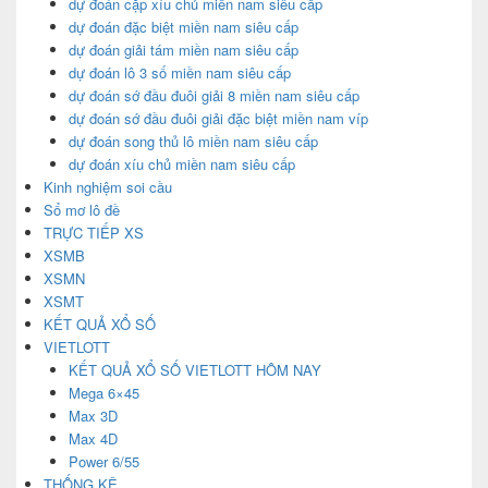
dự đoán cặp xíu chủ miền nam siêu cấp
dự đoán đặc biệt miền nam siêu cấp
dự đoán giải tám miền nam siêu cấp
dự đoán lô 3 số miền nam siêu cấp
dự đoán sớ đầu đuôi giải 8 miền nam siêu cấp
dự đoán sớ đầu đuôi giải đặc biệt miền nam víp
dự đoán song thủ lô miền nam siêu cấp
dự đoán xíu chủ miền nam siêu cấp
Kinh nghiệm soi cầu
Sổ mơ lô đề
TRỰC TIẾP XS
XSMB
XSMN
XSMT
KẾT QUẢ XỔ SỐ
VIETLOTT
KẾT QUẢ XỔ SỐ VIETLOTT HÔM NAY
Mega 6×45
Max 3D
Max 4D
Power 6/55
THỐNG KÊ