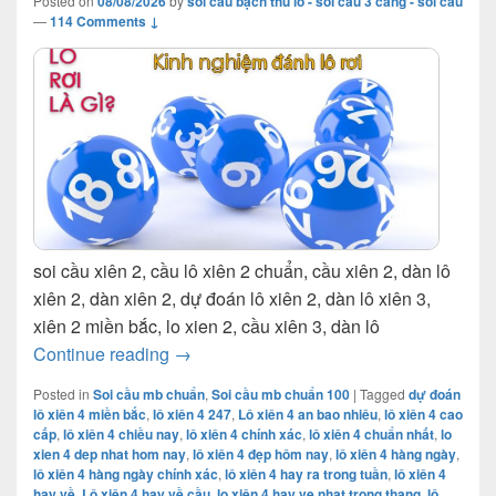
Posted on
08/08/2026
by
soi cầu bạch thủ lô - soi cầu 3 càng - soi cầu
—
114 Comments ↓
soi cầu xiên 2, cầu lô xiên 2 chuẩn, cầu xiên 2, dàn lô
xiên 2, dàn xiên 2, dự đoán lô xiên 2, dàn lô xiên 3,
xiên 2 miền bắc, lo xien 2, cầu xiên 3, dàn lô
dự đoán lô xiên 4 miền bắc siêu cấp
Continue reading
→
Posted in
Soi cầu mb chuẩn
,
Soi cầu mb chuẩn 100
|
Tagged
dự đoán
lô xiên 4 miền bắc
,
lô xiên 4 247
,
Lô xiên 4 an bao nhiêu
,
lô xiên 4 cao
cấp
,
lô xiên 4 chiều nay
,
lô xiên 4 chính xác
,
lô xiên 4 chuẩn nhất
,
lo
xien 4 dep nhat hom nay
,
lô xiên 4 đẹp hôm nay
,
lô xiên 4 hàng ngày
,
lô xiên 4 hàng ngày chính xác
,
lô xiên 4 hay ra trong tuần
,
lô xiên 4
hay về
,
Lô xiên 4 hay về cầu
,
lo xiên 4 hay ve nhat trong thang
,
lô