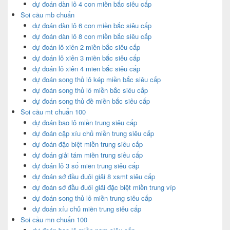
dự đoán dàn lô 4 con miền bắc siêu cấp
Soi cầu mb chuẩn
dự đoán dàn lô 6 con miền bắc siêu cấp
dự đoán dàn lô 8 con miền bắc siêu cấp
dự đoán lô xiên 2 miền bắc siêu cấp
dự đoán lô xiên 3 miền bắc siêu cấp
dự đoán lô xiên 4 miền bắc siêu cấp
dự đoán song thủ lô kép miền bắc siêu cấp
dự đoán song thủ lô miền bắc siêu cấp
dự đoán song thủ đề miền bắc siêu cấp
Soi cầu mt chuẩn 100
dự đoán bao lô miền trung siêu cấp
dự đoán cặp xíu chủ miền trung siêu cấp
dự đoán đặc biệt miền trung siêu cấp
dự đoán giải tám miền trung siêu cấp
dự đoán lô 3 số miền trung siêu cấp
dự đoán sớ đầu đuôi giải 8 xsmt siêu cấp
dự đoán sớ đầu đuôi giải đặc biệt miền trung víp
dự đoán song thủ lô miền trung siêu cấp
dự đoán xíu chủ miền trung siêu cấp
Soi cầu mn chuẩn 100