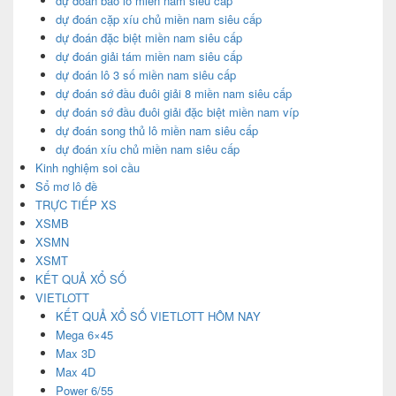
dự đoán bao lô miền nam siêu cấp
dự đoán cặp xíu chủ miền nam siêu cấp
dự đoán đặc biệt miền nam siêu cấp
dự đoán giải tám miền nam siêu cấp
dự đoán lô 3 số miền nam siêu cấp
dự đoán sớ đầu đuôi giải 8 miền nam siêu cấp
dự đoán sớ đầu đuôi giải đặc biệt miền nam víp
dự đoán song thủ lô miền nam siêu cấp
dự đoán xíu chủ miền nam siêu cấp
Kinh nghiệm soi cầu
Sổ mơ lô đề
TRỰC TIẾP XS
XSMB
XSMN
XSMT
KẾT QUẢ XỔ SỐ
VIETLOTT
KẾT QUẢ XỔ SỐ VIETLOTT HÔM NAY
Mega 6×45
Max 3D
Max 4D
Power 6/55