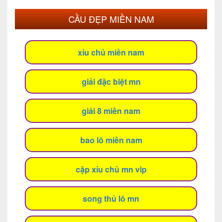
CẦU ĐẸP MIỀN NAM
xỉu chủ miền nam
giải đặc biệt mn
giải 8 miền nam
bao lô miền nam
cặp xỉu chủ mn vip
song thủ lô mn