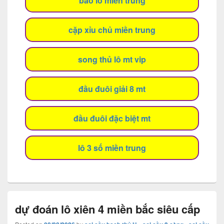
bao lô miền trung
cặp xỉu chủ miền trung
song thủ lô mt vip
đầu đuôi giải 8 mt
đầu đuôi đặc biệt mt
lô 3 số miền trung
dự đoán lô xiên 4 miền bắc siêu cấp