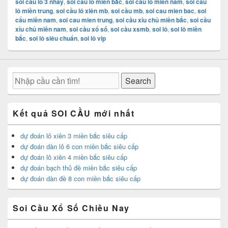
soi cau lo 3 nhay
,
soi cầu lô miền bắc
,
soi cầu lô miền nam
,
soi cầu
lô miền trung
,
soi cầu lô xiên mb
,
soi cầu mb
,
soi cau mien bac
,
soi
cẩu miền nam
,
soi cau mien trung
,
soi cầu xỉu chủ miền bắc
,
soi cầu
xỉu chủ miền nam
,
soi cầu xổ số
,
soi cầu xsmb
,
soi lô
,
soi lô miền
bắc
,
soi lô siêu chuẩn
,
soi lô vip
Search
Kết quả SOI CẦU mới nhất
dự đoán lô xiên 3 miền bắc siêu cấp
dự đoán dàn lô 6 con miền bắc siêu cấp
dự đoán lô xiên 4 miền bắc siêu cấp
dự đoán bạch thủ đề miền bắc siêu cấp
dự đoán dàn đề 8 con miền bắc siêu cấp
Soi Cầu Xổ Số Chiều Nay