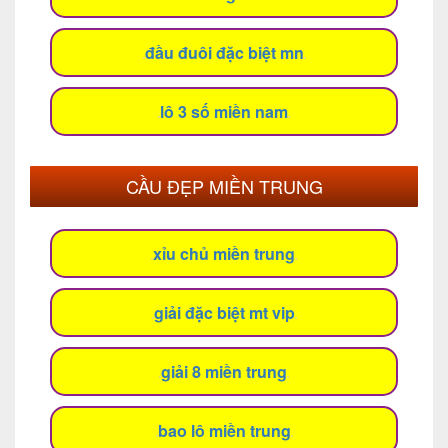
đầu đuôi đặc biệt mn
lô 3 số miền nam
CẦU ĐẸP MIỀN TRUNG
xỉu chủ miền trung
giải đặc biệt mt vip
giải 8 miền trung
bao lô miền trung