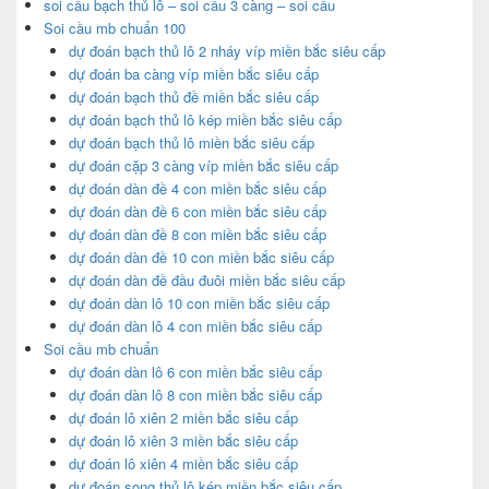
soi cầu bạch thủ lô – soi cầu 3 càng – soi cầu
Soi cầu mb chuẩn 100
dự đoán bạch thủ lô 2 nháy víp miền bắc siêu cấp
dự đoán ba càng víp miền bắc siêu cấp
dự đoán bạch thủ đề miền bắc siêu cấp
dự đoán bạch thủ lô kép miền bắc siêu cấp
dự đoán bạch thủ lô miền bắc siêu cấp
dự đoán cặp 3 càng víp miền bắc siêu cấp
dự đoán dàn đề 4 con miền bắc siêu cấp
dự đoán dàn đề 6 con miền bắc siêu cấp
dự đoán dàn đề 8 con miền bắc siêu cấp
dự đoán dàn đề 10 con miền bắc siêu cấp
dự đoán dàn đề đầu đuôi miền bắc siêu cấp
dự đoán dàn lô 10 con miền bắc siêu cấp
dự đoán dàn lô 4 con miền bắc siêu cấp
Soi cầu mb chuẩn
dự đoán dàn lô 6 con miền bắc siêu cấp
dự đoán dàn lô 8 con miền bắc siêu cấp
dự đoán lô xiên 2 miền bắc siêu cấp
dự đoán lô xiên 3 miền bắc siêu cấp
dự đoán lô xiên 4 miền bắc siêu cấp
dự đoán song thủ lô kép miền bắc siêu cấp