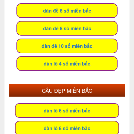
dàn đề 6 số miền bắc
dàn đề 8 số miền bắc
dàn đề 10 số miền bắc
dàn lô 4 số miền bắc
CẦU ĐẸP MIỀN BẮC
dàn lô 6 số miền bắc
dàn lô 8 số miền bắc