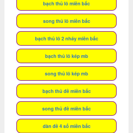
bạch thủ lô miền bắc
song thủ lô miền bắc
bạch thủ lô 2 nháy miền bắc
bạch thủ lô kép mb
song thủ lô kép mb
bạch thủ đề miền bắc
song thủ đề miền bắc
dàn đề 4 số miền bắc