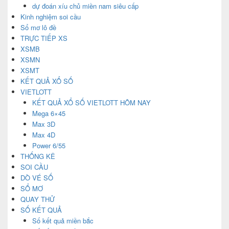
dự đoán xíu chủ miền nam siêu cấp
Kinh nghiệm soi cầu
Sổ mơ lô đề
TRỰC TIẾP XS
XSMB
XSMN
XSMT
KẾT QUẢ XỔ SỐ
VIETLOTT
KẾT QUẢ XỔ SỐ VIETLOTT HÔM NAY
Mega 6×45
Max 3D
Max 4D
Power 6/55
THỐNG KÊ
SOI CẦU
DÒ VÉ SỐ
SỔ MƠ
QUAY THỬ
SỐ KẾT QUẢ
Số kết quả miền bắc