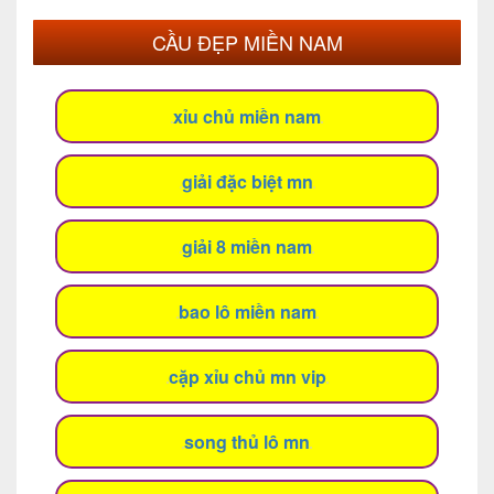
CẦU ĐẸP MIỀN NAM
xỉu chủ miền nam
giải đặc biệt mn
giải 8 miền nam
bao lô miền nam
cặp xỉu chủ mn vip
song thủ lô mn