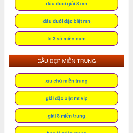
đầu đuôi giải 8 mn
đầu đuôi đặc biệt mn
lô 3 số miền nam
CẦU ĐẸP MIỀN TRUNG
xỉu chủ miền trung
giải đặc biệt mt vip
giải 8 miền trung