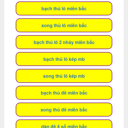
bạch thủ lô miền bắc
song thủ lô miền bắc
bạch thủ lô 2 nháy miền bắc
bạch thủ lô kép mb
song thủ lô kép mb
bạch thủ đề miền bắc
song thủ đề miền bắc
dàn đề 4 số miền bắc