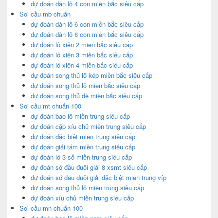
dự đoán dàn lô 4 con miền bắc siêu cấp
Soi cầu mb chuẩn
dự đoán dàn lô 6 con miền bắc siêu cấp
dự đoán dàn lô 8 con miền bắc siêu cấp
dự đoán lô xiên 2 miền bắc siêu cấp
dự đoán lô xiên 3 miền bắc siêu cấp
dự đoán lô xiên 4 miền bắc siêu cấp
dự đoán song thủ lô kép miền bắc siêu cấp
dự đoán song thủ lô miền bắc siêu cấp
dự đoán song thủ đề miền bắc siêu cấp
Soi cầu mt chuẩn 100
dự đoán bao lô miền trung siêu cấp
dự đoán cặp xíu chủ miền trung siêu cấp
dự đoán đặc biệt miền trung siêu cấp
dự đoán giải tám miền trung siêu cấp
dự đoán lô 3 số miền trung siêu cấp
dự đoán sớ đầu đuôi giải 8 xsmt siêu cấp
dự đoán sớ đầu đuôi giải đặc biệt miền trung víp
dự đoán song thủ lô miền trung siêu cấp
dự đoán xíu chủ miền trung siêu cấp
Soi cầu mn chuẩn 100