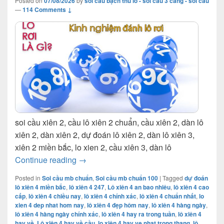
Posted on
07/08/2026
by
soi cầu bạch thủ lô - soi cầu 3 càng - soi cầu
—
114 Comments ↓
soi cầu xiên 2, cầu lô xiên 2 chuẩn, cầu xiên 2, dàn lô
xiên 2, dàn xiên 2, dự đoán lô xiên 2, dàn lô xiên 3,
xiên 2 miền bắc, lo xien 2, cầu xiên 3, dàn lô
dự đoán lô xiên 4 miền bắc siêu cấp
Continue reading
→
Posted in
Soi cầu mb chuẩn
,
Soi cầu mb chuẩn 100
|
Tagged
dự đoán
lô xiên 4 miền bắc
,
lô xiên 4 247
,
Lô xiên 4 an bao nhiêu
,
lô xiên 4 cao
cấp
,
lô xiên 4 chiều nay
,
lô xiên 4 chính xác
,
lô xiên 4 chuẩn nhất
,
lo
xien 4 dep nhat hom nay
,
lô xiên 4 đẹp hôm nay
,
lô xiên 4 hàng ngày
,
lô xiên 4 hàng ngày chính xác
,
lô xiên 4 hay ra trong tuần
,
lô xiên 4
hay về
,
Lô xiên 4 hay về cầu
,
lo xiên 4 hay ve nhat trong thang
,
lô