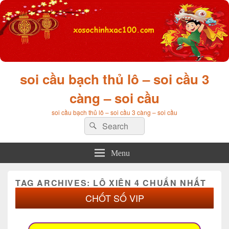
soi cầu bạch thủ lô – soi cầu 3
càng – soi cầu
soi cầu bạch thủ lô – soi cầu 3 càng – soi cầu
Search
Search
for:
Menu
TAG ARCHIVES:
LÔ XIÊN 4 CHUẨN NHẤT
CHỐT SỐ VIP