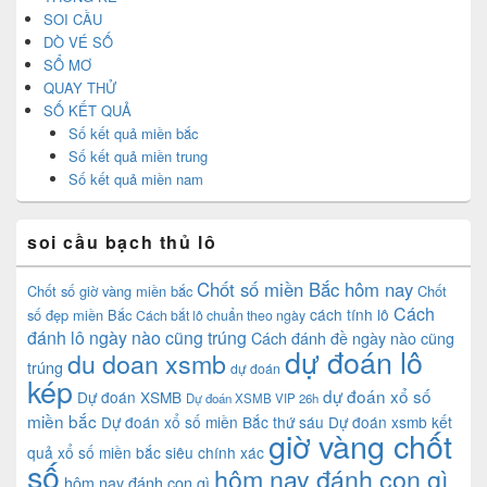
SOI CẦU
DÒ VÉ SỐ
SỔ MƠ
QUAY THỬ
SỐ KẾT QUẢ
Số kết quả miền bắc
Số kết quả miền trung
Số kết quả miền nam
soi cầu bạch thủ lô
Chốt số miền Bắc hôm nay
Chốt số giờ vàng miền bắc
Chốt
Cách
cách tính lô
số đẹp miền Bắc
Cách bắt lô chuẩn theo ngày
đánh lô ngày nào cũng trúng
Cách đánh đề ngày nào cũng
dự đoán lô
du doan xsmb
trúng
dự đoán
kép
dự đoán xổ số
Dự đoán XSMB
Dự đoán XSMB VIP 26h
miền bắc
Dự đoán xổ số miền Bắc thứ sáu Dự đoán xsmb kết
giờ vàng chốt
quả xổ số miền bắc siêu chính xác
số
hôm nay đánh con gì
hôm nay đánh con gì