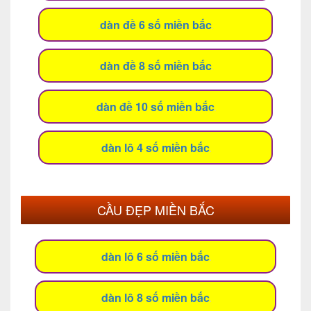
dàn đề 6 số miền bắc
dàn đề 8 số miền bắc
dàn đề 10 số miền bắc
dàn lô 4 số miền bắc
CẦU ĐẸP MIỀN BẮC
dàn lô 6 số miền bắc
dàn lô 8 số miền bắc