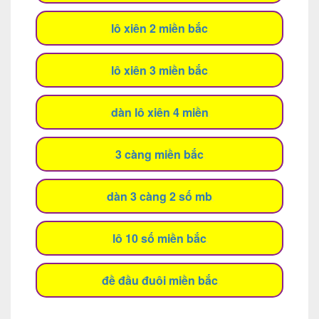
lô xiên 2 miền bắc
lô xiên 3 miền bắc
dàn lô xiên 4 miền
3 càng miền bắc
dàn 3 càng 2 số mb
lô 10 số miền bắc
đề đầu đuôi miền bắc