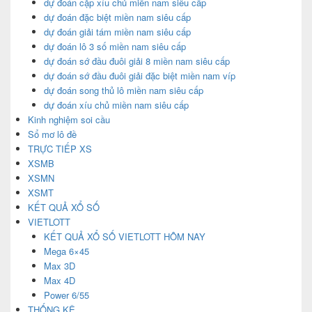
dự đoán cặp xíu chủ miền nam siêu cấp
dự đoán đặc biệt miền nam siêu cấp
dự đoán giải tám miền nam siêu cấp
dự đoán lô 3 số miền nam siêu cấp
dự đoán sớ đầu đuôi giải 8 miền nam siêu cấp
dự đoán sớ đầu đuôi giải đặc biệt miền nam víp
dự đoán song thủ lô miền nam siêu cấp
dự đoán xíu chủ miền nam siêu cấp
Kinh nghiệm soi cầu
Sổ mơ lô đề
TRỰC TIẾP XS
XSMB
XSMN
XSMT
KẾT QUẢ XỔ SỐ
VIETLOTT
KẾT QUẢ XỔ SỐ VIETLOTT HÔM NAY
Mega 6×45
Max 3D
Max 4D
Power 6/55
THỐNG KÊ