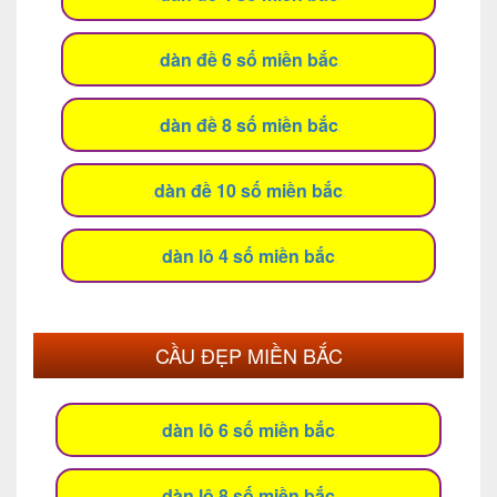
dàn đề 6 số miền bắc
dàn đề 8 số miền bắc
dàn đề 10 số miền bắc
dàn lô 4 số miền bắc
CẦU ĐẸP MIỀN BẮC
dàn lô 6 số miền bắc
dàn lô 8 số miền bắc