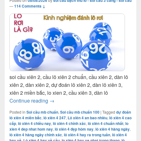
Posted on
08/08/2026
by
soi cầu bạch thủ lô - soi cầu 3 càng - soi cầu
—
114 Comments ↓
soi cầu xiên 2, cầu lô xiên 2 chuẩn, cầu xiên 2, dàn lô
xiên 2, dàn xiên 2, dự đoán lô xiên 2, dàn lô xiên 3,
xiên 2 miền bắc, lo xien 2, cầu xiên 3, dàn lô
dự đoán lô xiên 4 miền bắc siêu cấp
Continue reading
→
Posted in
Soi cầu mb chuẩn
,
Soi cầu mb chuẩn 100
|
Tagged
dự đoán
lô xiên 4 miền bắc
,
lô xiên 4 247
,
Lô xiên 4 an bao nhiêu
,
lô xiên 4 cao
cấp
,
lô xiên 4 chiều nay
,
lô xiên 4 chính xác
,
lô xiên 4 chuẩn nhất
,
lo
xien 4 dep nhat hom nay
,
lô xiên 4 đẹp hôm nay
,
lô xiên 4 hàng ngày
,
lô xiên 4 hàng ngày chính xác
,
lô xiên 4 hay ra trong tuần
,
lô xiên 4
hay về
,
Lô xiên 4 hay về cầu
,
lo xiên 4 hay ve nhat trong thang
,
lô