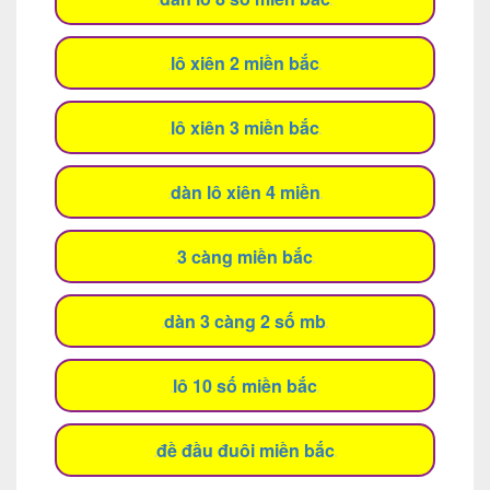
lô xiên 2 miền bắc
lô xiên 3 miền bắc
dàn lô xiên 4 miền
3 càng miền bắc
dàn 3 càng 2 số mb
lô 10 số miền bắc
đề đầu đuôi miền bắc