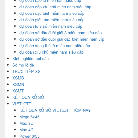
dự đoán bao lô miền nam siêu cấp
dự đoán cặp xíu chủ miền nam siêu cấp
dự đoán đặc biệt miền nam siêu cấp
dự đoán giải tám miền nam siêu cấp
dự đoán lô 3 số miền nam siêu cấp
dự đoán sớ đầu đuôi giải 8 miền nam siêu cấp
dự đoán sớ đầu đuôi giải đặc biệt miền nam víp
dự đoán song thủ lô miền nam siêu cấp
dự đoán xíu chủ miền nam siêu cấp
Kinh nghiệm soi cầu
Sổ mơ lô đề
TRỰC TIẾP XS
XSMB
XSMN
XSMT
KẾT QUẢ XỔ SỐ
VIETLOTT
KẾT QUẢ XỔ SỐ VIETLOTT HÔM NAY
Mega 6×45
Max 3D
Max 4D
Power 6/55