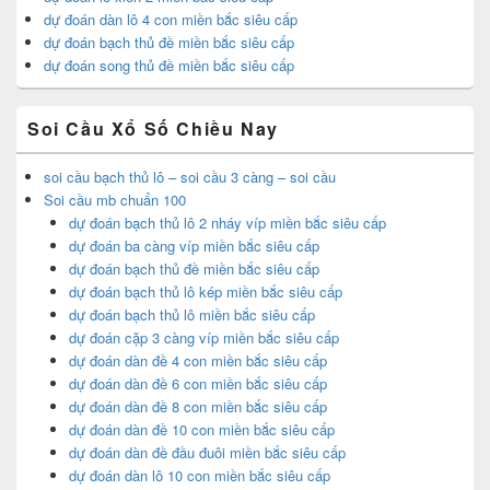
dự đoán dàn lô 4 con miền bắc siêu cấp
dự đoán bạch thủ đề miền bắc siêu cấp
dự đoán song thủ đề miền bắc siêu cấp
Soi Cầu Xổ Số Chiều Nay
soi cầu bạch thủ lô – soi cầu 3 càng – soi cầu
Soi cầu mb chuẩn 100
dự đoán bạch thủ lô 2 nháy víp miền bắc siêu cấp
dự đoán ba càng víp miền bắc siêu cấp
dự đoán bạch thủ đề miền bắc siêu cấp
dự đoán bạch thủ lô kép miền bắc siêu cấp
dự đoán bạch thủ lô miền bắc siêu cấp
dự đoán cặp 3 càng víp miền bắc siêu cấp
dự đoán dàn đề 4 con miền bắc siêu cấp
dự đoán dàn đề 6 con miền bắc siêu cấp
dự đoán dàn đề 8 con miền bắc siêu cấp
dự đoán dàn đề 10 con miền bắc siêu cấp
dự đoán dàn đề đầu đuôi miền bắc siêu cấp
dự đoán dàn lô 10 con miền bắc siêu cấp