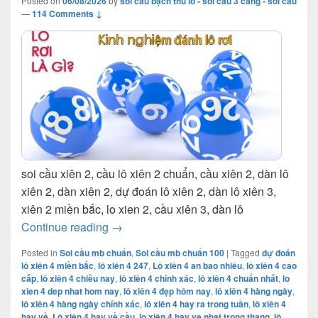
Posted on
06/08/2026
by
soi cầu bạch thủ lô - soi cầu 3 càng - soi cầu
—
114 Comments ↓
soi cầu xiên 2, cầu lô xiên 2 chuẩn, cầu xiên 2, dàn lô
xiên 2, dàn xiên 2, dự đoán lô xiên 2, dàn lô xiên 3,
xiên 2 miền bắc, lo xien 2, cầu xiên 3, dàn lô
dự đoán lô xiên 4 miền bắc siêu cấp
Continue reading
→
Posted in
Soi cầu mb chuẩn
,
Soi cầu mb chuẩn 100
|
Tagged
dự đoán
lô xiên 4 miền bắc
,
lô xiên 4 247
,
Lô xiên 4 an bao nhiêu
,
lô xiên 4 cao
cấp
,
lô xiên 4 chiều nay
,
lô xiên 4 chính xác
,
lô xiên 4 chuẩn nhất
,
lo
xien 4 dep nhat hom nay
,
lô xiên 4 đẹp hôm nay
,
lô xiên 4 hàng ngày
,
lô xiên 4 hàng ngày chính xác
,
lô xiên 4 hay ra trong tuần
,
lô xiên 4
hay về
,
Lô xiên 4 hay về cầu
,
lo xiên 4 hay ve nhat trong thang
,
lô