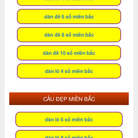
dàn đề 6 số miền bắc
dàn đề 8 số miền bắc
dàn đề 10 số miền bắc
dàn lô 4 số miền bắc
CẦU ĐẸP MIỀN BẮC
dàn lô 6 số miền bắc
dàn lô 8 số miền bắc