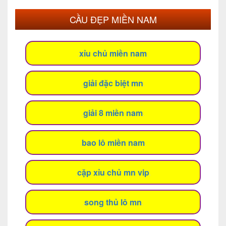
CẦU ĐẸP MIỀN NAM
xỉu chủ miền nam
giải đặc biệt mn
giải 8 miền nam
bao lô miền nam
cặp xỉu chủ mn vip
song thủ lô mn