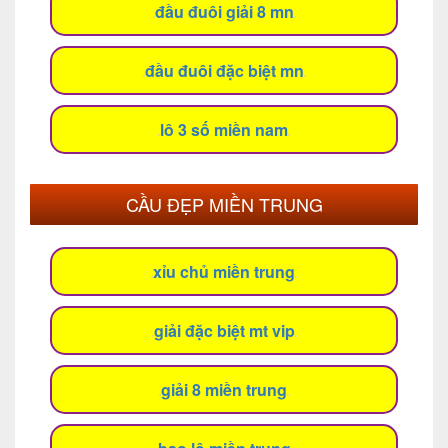
đầu đuôi giải 8 mn
đầu đuôi đặc biệt mn
lô 3 số miền nam
CẦU ĐẸP MIỀN TRUNG
xỉu chủ miền trung
giải đặc biệt mt vip
giải 8 miền trung