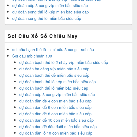
dự đoán cặp 3 càng víp miền bắc siêu cấp
dự đoán song thủ lô kép miền bắc siêu cấp
dự đoán song thủ lô miền bắc siêu cấp
Soi Cầu Xổ Số Chiều Nay
soi cầu bạch thủ lô – soi cầu 3 càng – soi cầu
Soi cầu mb chuẩn 100
dự đoán bạch thủ lô 2 nháy víp miền bắc siêu cấp
dự đoán ba càng víp miền bắc siêu cấp
dự đoán bạch thủ đề miền bắc siêu cấp
dự đoán bạch thủ lô kép miền bắc siêu cấp
dự đoán bạch thủ lô miền bắc siêu cấp
dự đoán cặp 3 càng víp miền bắc siêu cấp
dự đoán dàn đề 4 con miền bắc siêu cấp
dự đoán dàn đề 6 con miền bắc siêu cấp
dự đoán dàn đề 8 con miền bắc siêu cấp
dự đoán dàn đề 10 con miền bắc siêu cấp
dự đoán dàn đề đầu đuôi miền bắc siêu cấp
dự đoán dàn lô 10 con miền bắc siêu cấp