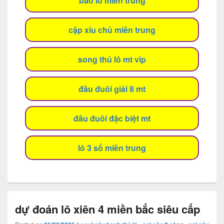
bao lô miền trung
cặp xỉu chủ miền trung
song thủ lô mt vip
đầu đuôi giải 8 mt
đầu đuôi đặc biệt mt
lô 3 số miền trung
dự đoán lô xiên 4 miền bắc siêu cấp