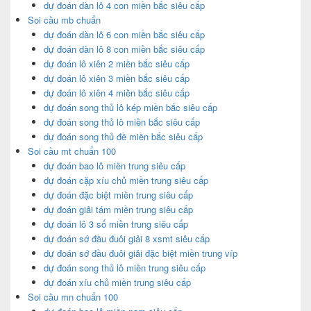
dự đoán dàn lô 4 con miền bắc siêu cấp
Soi cầu mb chuẩn
dự đoán dàn lô 6 con miền bắc siêu cấp
dự đoán dàn lô 8 con miền bắc siêu cấp
dự đoán lô xiên 2 miền bắc siêu cấp
dự đoán lô xiên 3 miền bắc siêu cấp
dự đoán lô xiên 4 miền bắc siêu cấp
dự đoán song thủ lô kép miền bắc siêu cấp
dự đoán song thủ lô miền bắc siêu cấp
dự đoán song thủ đề miền bắc siêu cấp
Soi cầu mt chuẩn 100
dự đoán bao lô miền trung siêu cấp
dự đoán cặp xíu chủ miền trung siêu cấp
dự đoán đặc biệt miền trung siêu cấp
dự đoán giải tám miền trung siêu cấp
dự đoán lô 3 số miền trung siêu cấp
dự đoán sớ đầu đuôi giải 8 xsmt siêu cấp
dự đoán sớ đầu đuôi giải đặc biệt miền trung víp
dự đoán song thủ lô miền trung siêu cấp
dự đoán xíu chủ miền trung siêu cấp
Soi cầu mn chuẩn 100