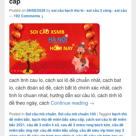
cấp
Posted on
09/08/2026
by
soi cầu bạch thủ lô - soi cầu 3 càng - soi cầu
—
192 Comments ↓
cach tinh cau lo, cách soi lô đề chuẩn nhất, cach bat
lo, cách đoán số đề, cách bắt lô chính xác nhất, cach
tinh lo chuan nhat, hướng dẫn soi cầu lô, cách tính lô
dự đoán bạch thủ đề 
đề theo ngày, cách
Continue reading
→
Posted in
Soi cầu mb chuẩn
,
Soi cầu mb chuẩn 100
|
Tagged
bạch thủ
đề miền bắc
,
bạch thủ đề miền bắc siêu cấp
,
cách soi cầu lô đề miền
bắc 2021
,
cầu đề 3 miền 4 số
,
cau đề 3 mien rong bach kim
,
cầu đề
miền bắc ông nội
,
cầu đề miền bắc uống
,
cầu đề siêu vip hôm nay 3
càng
,
cầu đề siêu vip hôm nay nhiêu k
,
cầu đề siêu víp hôm nay uy