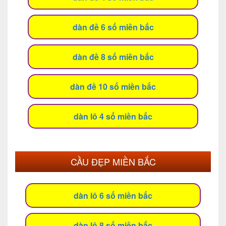
dàn đề 6 số miền bắc
dàn đề 8 số miền bắc
dàn đề 10 số miền bắc
dàn lô 4 số miền bắc
CẦU ĐẸP MIỀN BẮC
dàn lô 6 số miền bắc
dàn lô 8 số miền bắc