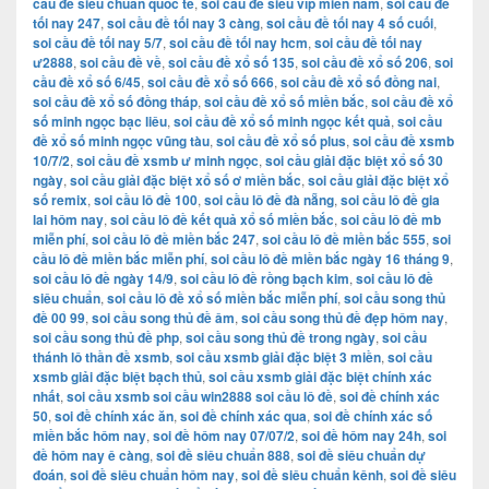
cầu đề siêu chuẩn quốc tế
,
soi cầu đề siêu víp miền nam
,
soi cầu đề
tối nay 247
,
soi cầu đề tối nay 3 càng
,
soi cầu đề tối nay 4 số cuối
,
soi cầu đề tối nay 5/7
,
soi cầu đề tối nay hcm
,
soi cầu đề tối nay
ư2888
,
soi cầu đề về
,
soi cầu đề xổ số 135
,
soi cầu đề xổ số 206
,
soi
cầu đề xổ số 6/45
,
soi cầu đề xổ số 666
,
soi cầu đề xổ số đồng nai
,
soi cầu đề xổ số đồng tháp
,
soi cầu đề xổ số miền bắc
,
soi cầu đề xổ
số minh ngọc bạc liêu
,
soi cầu đề xổ số minh ngọc kết quả
,
soi cầu
đề xổ số minh ngọc vũng tàu
,
soi cầu đề xổ số plus
,
soi cầu đề xsmb
10/7/2
,
soi cầu đề xsmb ư minh ngọc
,
soi cầu giải đặc biệt xổ số 30
ngày
,
soi cầu giải đặc biệt xổ số ơ miền bắc
,
soi cầu giải đặc biệt xổ
số remix
,
soi cầu lô đề 100
,
soi cầu lô đề đà nẵng
,
soi cầu lô đề gia
lai hôm nay
,
soi cầu lô đề kết quả xổ số miền bắc
,
soi cầu lô đề mb
miễn phí
,
soi cầu lô đề miền bắc 247
,
soi cầu lô đề miền bắc 555
,
soi
cầu lô đề miền bắc miễn phí
,
soi cầu lô đề miền bắc ngày 16 tháng 9
,
soi cầu lô đề ngày 14/9
,
soi cầu lô đề rồng bạch kim
,
soi cầu lô đề
siêu chuẩn
,
soi cầu lô đề xổ số miền bắc miễn phí
,
soi cầu song thủ
đề 00 99
,
soi cầu song thủ đề âm
,
soi cầu song thủ đề đẹp hôm nay
,
soi cầu song thủ đề php
,
soi cầu song thủ đề trong ngày
,
soi cầu
thánh lô thần đề xsmb
,
soi cầu xsmb giải đặc biệt 3 miền
,
soi cầu
xsmb giải đặc biệt bạch thủ
,
soi cầu xsmb giải đặc biệt chính xác
nhất
,
soi cầu xsmb soi cầu win2888 soi cầu lô đề
,
soi đề chính xác
50
,
soi đề chính xác ăn
,
soi đề chính xác qua
,
soi đề chính xác số
miền bắc hôm nay
,
soi đề hôm nay 07/07/2
,
soi đề hôm nay 24h
,
soi
đề hôm nay ê càng
,
soi đề siêu chuẩn 888
,
soi đề siêu chuẩn dự
đoán
,
soi đề siêu chuẩn hôm nay
,
soi đề siêu chuẩn kênh
,
soi đề siêu