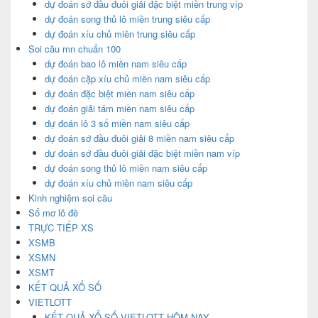
dự đoán sớ đầu đuôi giải đặc biệt miền trung víp
dự đoán song thủ lô miền trung siêu cấp
dự đoán xíu chủ miền trung siêu cấp
Soi cầu mn chuẩn 100
dự đoán bao lô miền nam siêu cấp
dự đoán cặp xíu chủ miền nam siêu cấp
dự đoán đặc biệt miền nam siêu cấp
dự đoán giải tám miền nam siêu cấp
dự đoán lô 3 số miền nam siêu cấp
dự đoán sớ đầu đuôi giải 8 miền nam siêu cấp
dự đoán sớ đầu đuôi giải đặc biệt miền nam víp
dự đoán song thủ lô miền nam siêu cấp
dự đoán xíu chủ miền nam siêu cấp
Kinh nghiệm soi cầu
Sổ mơ lô đề
TRỰC TIẾP XS
XSMB
XSMN
XSMT
KẾT QUẢ XỔ SỐ
VIETLOTT
KẾT QUẢ XỔ SỐ VIETLOTT HÔM NAY