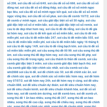
số 206
,
soi cầu đề xổ số 6/45
,
soi cầu đề xổ số 666
,
soi cầu đề xổ số
đồng nai
,
soi cầu đề xổ số đồng tháp
,
soi cầu đề xổ số minh ngọc
bạc liêu
,
soi cầu đề xổ số minh ngọc kết quả
,
soi cầu đề xổ số minh
ngọc vũng tàu
,
soi cầu đề xổ số plus
,
soi cầu đề xsmb 10/7/2
,
soi cầu
đề xsmb ư minh ngọc
,
soi cầu giải đặc biệt xổ số 30 ngày
,
soi cầu
giải đặc biệt xổ số ơ miền bắc
,
soi cầu giải đặc biệt xổ số remix
,
soi
cau lo de dep nhat hom nay
,
soi cầu lô đề đà nẵng
,
soi cầu lô đề gia
lai hôm nay
,
soi cầu lô đề kết quả xổ số miền bắc
,
soi cầu lô đề mb
miễn phí
,
soi cầu lô đề miền bắc 247
,
soi cầu lô đề miền bắc 555
,
soi
cầu lô đề miền bắc miễn phí
,
soi cầu lô đề miền bắc ngày 16 tháng 9
,
soi cầu lô đề ngày 14/9
,
soi cầu lô đề rồng bạch kim
,
soi cầu lô đề xổ
số miền bắc miễn phí
,
soi cầu song thủ đề 00 99
,
soi cầu song thủ đề
âm
,
soi cầu song thủ đề đẹp hôm nay
,
soi cầu song thủ đề php
,
soi
cầu song thủ đề trong ngày
,
soi cầu thánh lô thần đề xsmb
,
soi cầu
xsmb giải đặc biệt 3 miền
,
soi cầu xsmb giải đặc biệt bạch thủ
,
soi
cầu xsmb giải đặc biệt chính xác nhất
,
soi cầu xsmb soi cầu
win2888 soi cầu lô đề
,
soi đề chính xác 50
,
soi đề chính xác ăn
,
soi
đề chính xác qua
,
soi đề chính xác số miền bắc hôm nay
,
soi đề hôm
nay 07/07/2
,
soi đề hôm nay 24h
,
soi đề hôm nay ê càng
,
soi đề siêu
chuẩn 888
,
soi đề siêu chuẩn dự đoán
,
soi đề siêu chuẩn hôm nay
,
soi đề siêu chuẩn kênh
,
soi đề siêu chuẩn khánh hòa
,
soi đề xổ số
hôm nay
,
soi đề xsmb âm dương
,
soi đề xsmb keo
,
soi đề xsmb ưt
,
song thủ đề 1 ăn bao nhiêu
,
song thủ đề 247
,
song thủ đề an bao
nhiêu
,
song thủ đề cao cấp
,
song thủ đề chiều nay
,
song thủ đề chính
xác
,
song thủ đề chính xác nhất
,
song thủ đề chuẩn nhất
,
song thủ