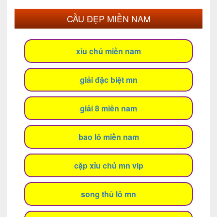
CẦU ĐẸP MIỀN NAM
xỉu chủ miền nam
giải đặc biệt mn
giải 8 miền nam
bao lô miền nam
cặp xỉu chủ mn vip
song thủ lô mn