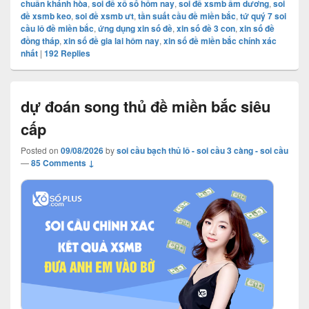
chuẩn khánh hòa
,
soi đề xổ số hôm nay
,
soi đề xsmb âm dương
,
soi
đề xsmb keo
,
soi đề xsmb ưt
,
tần suất cầu đề miền bắc
,
tứ quý 7 soi
cầu lô đề miền bắc
,
ứng dụng xin số đề
,
xin số đề 3 con
,
xin số đề
đồng tháp
,
xin số đề gia lai hôm nay
,
xin số đề miền bắc chính xác
nhất
|
192
Replies
dự đoán song thủ đề miền bắc siêu
cấp
Posted on
09/08/2026
by
soi cầu bạch thủ lô - soi cầu 3 càng - soi cầu
—
85 Comments ↓