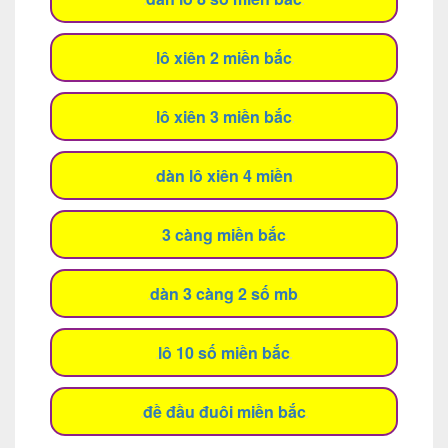
lô xiên 2 miền bắc
lô xiên 3 miền bắc
dàn lô xiên 4 miền
3 càng miền bắc
dàn 3 càng 2 số mb
lô 10 số miền bắc
đề đầu đuôi miền bắc