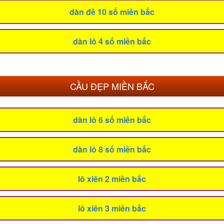
dàn đề 10 số miền bắc
dàn lô 4 số miền bắc
CẦU ĐẸP MIỀN BẮC
dàn lô 6 số miền bắc
dàn lô 8 số miền bắc
lô xiên 2 miền bắc
lô xiên 3 miền bắc