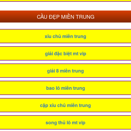
CẦU ĐẸP MIỀN TRUNG
xỉu chủ miền trung
giải đặc biệt mt vip
giải 8 miền trung
bao lô miền trung
cặp xỉu chủ miền trung
song thủ lô mt vip