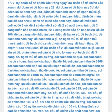
7777
,
dự đoán số đề chính xác trong ngày
,
dự đoán số đề chính xác
xsmn
,
dự đoán số đề hôm nay 28
,
dự đoán số đề hôm nay 3d
,
dự
đoán số đề hôm nay usd
,
đánh đề bạch thủ
,
đánh đề bạch thủ là gì
,
đánh đề miền bắc
,
đánh đề miền bắc 1 ăn bao nhiêu
,
đánh đề miền
bắc ăn bao nhiêu
,
đánh đề miền bắc hôm nay
,
đánh đề miền bắc
online
,
đề 2 số
,
đề 2 số dan đề 2 số
,
đề 2 số nuôi trong tuần
,
đề 3
càng miền bắc an bao nhiêu
,
đề 4 càng miền bắc ăn bao nhiêu
,
đề ăn
100
,
đề ba càng miền bắc ăn bao nhiêu đề ba xe số
,
đề bạch thủ
,
đề
bạch thủ hôm nay
,
đề bạch thủ là gì
,
đề bạch thủ lô
,
đề bạch thủ
thuyết minh
,
đề bạch thủ xsmb chuẩn hôm nay
,
đề bạch thủy
,
đề
chạm 1 bao nhiêu con
,
đề dự đoán số 2
,
đề đầu miền bắc là gì
,
lộc an
xin số đề
,
phần mềm soi cầu lô đề cho iphone
,
soi bạch thủ đề 3
cang
,
soi bạch thủ đề âm dương
,
soi bạch thủ đề qua
,
soi cau bach
thu de chuan nhat
,
soi cầu bạch thủ đề 4d
,
soi cầu bạch thủ đề 6868
,
soi cầu bạch thủ đề ă số
,
soi cầu bạch thủ đề ăn
,
soi cầu bạch thủ đề
ô nhiễm
,
soi cầu bạch thủ đề quốc tế
,
soi cầu bạch thủ đề trung
,
soi
cầu bạch thủ đề xsmb 15
,
soi cầu bạch thủ đề xsmb atrungroi
,
soi
cầu bạch thủ lô đề miền bắc ngày mai
,
soi cầu bạch thủ lô đề ngày
hôm nay
,
soi cầu dàn đề 007
,
soi cầu dàn đề ăn cao
,
soi cầu dàn đề
ăn trộm
,
soi cầu đề 00
,
soi cầu đề 03
,
soi cầu đề 555
,
soi cầu đề
bạch thủ miền bắc hôm nay
,
soi cầu đề chắc ăn 100 500
,
soi cầu đề
chắc ăn ăn
,
soi cầu đề chắc ăn ăn gì
,
soi cầu đề chắc ăn gì
,
soi cầu
đề chính xác 100 4 số
,
soi cầu đề chính xác 100 dương
,
soi cầu đề
chính xác 100 uy tín
,
soi cầu đề chính xác 100 vip khẳng định
,
soi
cầu đề chính xác 100 yên
,
soi cầu đề chính xác nhất hôm nay
,
soi