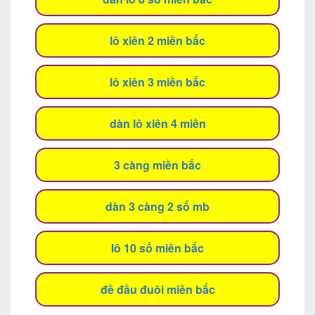
lô xiên 2 miền bắc
lô xiên 3 miền bắc
dàn lô xiên 4 miền
3 càng miền bắc
dàn 3 càng 2 số mb
lô 10 số miền bắc
đề đầu đuôi miền bắc