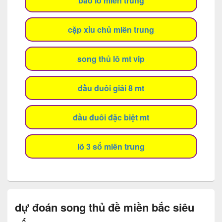
bao lô miền trung
cặp xỉu chủ miền trung
song thủ lô mt vip
đầu đuôi giải 8 mt
đầu đuôi đặc biệt mt
lô 3 số miền trung
dự đoán song thủ đề miền bắc siêu