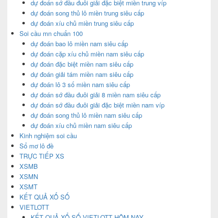
dự đoán sớ đầu đuôi giải đặc biệt miền trung víp
dự đoán song thủ lô miền trung siêu cấp
dự đoán xíu chủ miền trung siêu cấp
Soi cầu mn chuẩn 100
dự đoán bao lô miền nam siêu cấp
dự đoán cặp xíu chủ miền nam siêu cấp
dự đoán đặc biệt miền nam siêu cấp
dự đoán giải tám miền nam siêu cấp
dự đoán lô 3 số miền nam siêu cấp
dự đoán sớ đầu đuôi giải 8 miền nam siêu cấp
dự đoán sớ đầu đuôi giải đặc biệt miền nam víp
dự đoán song thủ lô miền nam siêu cấp
dự đoán xíu chủ miền nam siêu cấp
Kinh nghiệm soi cầu
Sổ mơ lô đề
TRỰC TIẾP XS
XSMB
XSMN
XSMT
KẾT QUẢ XỔ SỐ
VIETLOTT
KẾT QUẢ XỔ SỐ VIETLOTT HÔM NAY