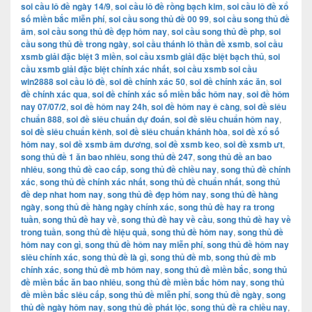
soi cầu lô đề ngày 14/9
,
soi cầu lô đề rồng bạch kim
,
soi cầu lô đề xổ
số miền bắc miễn phí
,
soi cầu song thủ đề 00 99
,
soi cầu song thủ đề
âm
,
soi cầu song thủ đề đẹp hôm nay
,
soi cầu song thủ đề php
,
soi
cầu song thủ đề trong ngày
,
soi cầu thánh lô thần đề xsmb
,
soi cầu
xsmb giải đặc biệt 3 miền
,
soi cầu xsmb giải đặc biệt bạch thủ
,
soi
cầu xsmb giải đặc biệt chính xác nhất
,
soi cầu xsmb soi cầu
win2888 soi cầu lô đề
,
soi đề chính xác 50
,
soi đề chính xác ăn
,
soi
đề chính xác qua
,
soi đề chính xác số miền bắc hôm nay
,
soi đề hôm
nay 07/07/2
,
soi đề hôm nay 24h
,
soi đề hôm nay ê càng
,
soi đề siêu
chuẩn 888
,
soi đề siêu chuẩn dự đoán
,
soi đề siêu chuẩn hôm nay
,
soi đề siêu chuẩn kênh
,
soi đề siêu chuẩn khánh hòa
,
soi đề xổ số
hôm nay
,
soi đề xsmb âm dương
,
soi đề xsmb keo
,
soi đề xsmb ưt
,
song thủ đề 1 ăn bao nhiêu
,
song thủ đề 247
,
song thủ đề an bao
nhiêu
,
song thủ đề cao cấp
,
song thủ đề chiều nay
,
song thủ đề chính
xác
,
song thủ đề chính xác nhất
,
song thủ đề chuẩn nhất
,
song thủ
đề dep nhat hom nay
,
song thủ đề đẹp hôm nay
,
song thủ đề hàng
ngày
,
song thủ đề hàng ngày chính xác
,
song thủ đề hay ra trong
tuần
,
song thủ đề hay về
,
song thủ đề hay về cầu
,
song thủ đề hay về
trong tuần
,
song thủ đề hiệu quả
,
song thủ đề hôm nay
,
song thủ đề
hôm nay con gì
,
song thủ đề hôm nay miễn phí
,
song thủ đề hôm nay
siêu chính xác
,
song thủ đề là gì
,
song thủ đề mb
,
song thủ đề mb
chính xác
,
song thủ đề mb hôm nay
,
song thủ đề miền bắc
,
song thủ
đề miền bắc ăn bao nhiêu
,
song thủ đề miền bắc hôm nay
,
song thủ
đề miền bắc siêu cấp
,
song thủ đề miễn phí
,
song thủ đề ngày
,
song
thủ đề ngày hôm nay
,
song thủ đề phát lộc
,
song thủ đề ra chiều nay
,