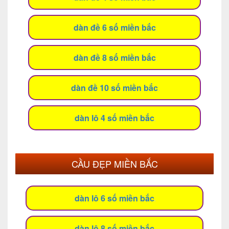
dàn đề 6 số miền bắc
dàn đề 8 số miền bắc
dàn đề 10 số miền bắc
dàn lô 4 số miền bắc
CẦU ĐẸP MIỀN BẮC
dàn lô 6 số miền bắc
dàn lô 8 số miền bắc