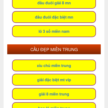
đầu đuôi giải 8 mn
đầu đuôi đặc biệt mn
lô 3 số miền nam
CẦU ĐẸP MIỀN TRUNG
xỉu chủ miền trung
giải đặc biệt mt vip
giải 8 miền trung