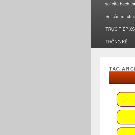
Primary
soi cầu bạch th
menu
Soi cầu mt chu
TRỰC TIẾP XS
THỐNG KÊ
TAG ARC