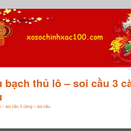
u bạch thủ lô – soi cầu 3 c
u
ô – soi cầu 3 càng – soi cầu