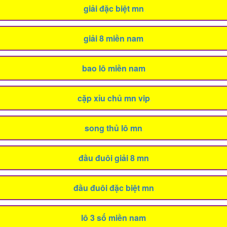
giải đặc biệt mn
giải 8 miền nam
bao lô miền nam
cặp xỉu chủ mn vip
song thủ lô mn
đầu đuôi giải 8 mn
đầu đuôi đặc biệt mn
lô 3 số miền nam