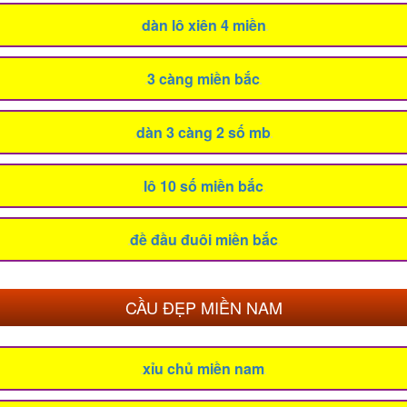
dàn lô xiên 4 miền
3 càng miền bắc
dàn 3 càng 2 số mb
lô 10 số miền bắc
đề đầu đuôi miền bắc
CẦU ĐẸP MIỀN NAM
xỉu chủ miền nam