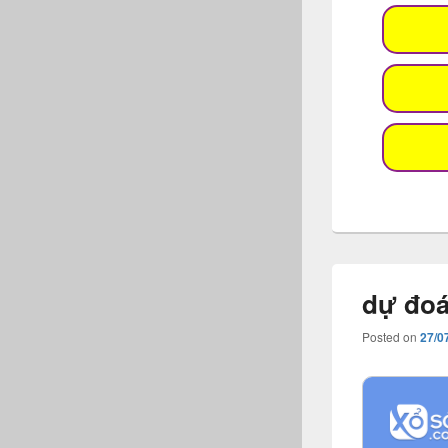
dự đoá
Posted on
27/0