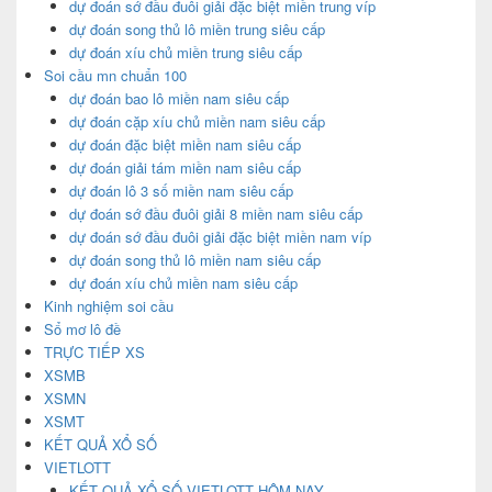
dự đoán sớ đầu đuôi giải đặc biệt miền trung víp
dự đoán song thủ lô miền trung siêu cấp
dự đoán xíu chủ miền trung siêu cấp
Soi cầu mn chuẩn 100
dự đoán bao lô miền nam siêu cấp
dự đoán cặp xíu chủ miền nam siêu cấp
dự đoán đặc biệt miền nam siêu cấp
dự đoán giải tám miền nam siêu cấp
dự đoán lô 3 số miền nam siêu cấp
dự đoán sớ đầu đuôi giải 8 miền nam siêu cấp
dự đoán sớ đầu đuôi giải đặc biệt miền nam víp
dự đoán song thủ lô miền nam siêu cấp
dự đoán xíu chủ miền nam siêu cấp
Kinh nghiệm soi cầu
Sổ mơ lô đề
TRỰC TIẾP XS
XSMB
XSMN
XSMT
KẾT QUẢ XỔ SỐ
VIETLOTT
KẾT QUẢ XỔ SỐ VIETLOTT HÔM NAY