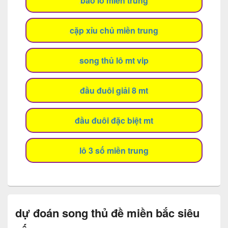
bao lô miền trung
cặp xỉu chủ miền trung
song thủ lô mt vip
đầu đuôi giải 8 mt
đầu đuôi đặc biệt mt
lô 3 số miền trung
dự đoán song thủ đề miền bắc siêu