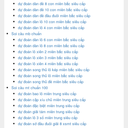
dự đoán dàn đề 8 con miền bắc siêu cấp
dự đoán dàn đề 10 con miền bắc siêu cấp
dự đoán dàn đề đầu đuôi miền bắc siêu cấp
dự đoán dàn lô 10 con miền bắc siêu cấp
dự đoán dàn lô 4 con miền bắc siêu cấp
Soi cầu mb chuẩn
dự đoán dàn lô 6 con miền bắc siêu cấp
dự đoán dàn lô 8 con miền bắc siêu cấp
dự đoán lô xiên 2 miền bắc siêu cấp
dự đoán lô xiên 3 miền bắc siêu cấp
dự đoán lô xiên 4 miền bắc siêu cấp
dự đoán song thủ lô kép miền bắc siêu cấp
dự đoán song thủ lô miền bắc siêu cấp
dự đoán song thủ đề miền bắc siêu cấp
Soi cầu mt chuẩn 100
dự đoán bao lô miền trung siêu cấp
dự đoán cặp xíu chủ miền trung siêu cấp
dự đoán đặc biệt miền trung siêu cấp
dự đoán giải tám miền trung siêu cấp
dự đoán lô 3 số miền trung siêu cấp
dự đoán sớ đầu đuôi giải 8 xsmt siêu cấp