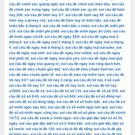
cầu đề chính xác quảng ngãi
,
soi cầu đề chính xác theo đầu
,
soi cầu
đề chính xác trong ngày
,
soi cầu đề chính xác uy tín
,
soi cầu đề hôm
nay 206
,
soi cầu đề hôm nay 5/7
,
soi cầu đề hôm nay 99
,
soi cầu đề
hôm nay o jersey city
,
soi cầu đề hôm nay ơi miền bắc
,
soi cầu đề
miền bắc ă tháng 6
,
soi cầu đề miền bắc u nhân
,
soi cầu đề miễn phí
u19
,
soi cầu đề miễn phí yo88
,
soi cầu đề minh ngọc ăn cơm
,
soi cầu
đề minh ngọc ưin28
,
soi cầu đề ngày 29/9
,
soi cầu đề ngày mai 4
tháng 6
,
soi cầu đề ngày mai 5 tháng 5
,
soi cầu đề ngày mai â tháng
4
,
soi cầu đề ngày mai ă tháng 5
,
soi cầu đề ngày mai karaoke
,
soi
cầu đề ngày mai nhớ
,
soi cầu đề ngày mai online
,
soi cầu đề ngày
mai phát tài
,
soi cầu đề ngày mai phú yên
,
soi cầu đề ngày mai quả
,
soi cầu đề ngày mai quảng trị
,
soi cau đề ngay mai rong bach kim
,
soi cầu đề siêu chuẩn gần đây
,
soi cầu đề siêu chuẩn internet
,
soi
cầu đề siêu chuẩn quốc tế
,
soi cầu đề siêu víp miền nam
,
soi cầu đề
tối nay 247
,
soi cầu đề tối nay 3 càng
,
soi cầu đề tối nay 4 số cuối
,
soi cầu đề tối nay 5/7
,
soi cầu đề tối nay hcm
,
soi cầu đề tối nay
ư2888
,
soi cầu đề về
,
soi cầu đề xổ số 135
,
soi cầu đề xổ số 206
,
soi
cầu đề xổ số 6/45
,
soi cầu đề xổ số 666
,
soi cầu đề xổ số đồng nai
,
soi cầu đề xổ số đồng tháp
,
soi cầu đề xổ số miền bắc
,
soi cầu đề xổ
số minh ngọc bạc liêu
,
soi cầu đề xổ số minh ngọc kết quả
,
soi cầu
đề xổ số minh ngọc vũng tàu
,
soi cầu đề xổ số plus
,
soi cầu đề xsmb
10/7/2
,
soi cầu đề xsmb ư minh ngọc
,
soi cầu giải đặc biệt xổ số 30
ngày
,
soi cầu giải đặc biệt xổ số ơ miền bắc
,
soi cầu giải đặc biệt xổ
số remix
,
soi cầu lô đề 100
,
soi cầu lô đề đà nẵng
,
soi cầu lô đề gia
lai hôm nay
,
soi cầu lô đề kết quả xổ số miền bắc
,
soi cầu lô đề mb