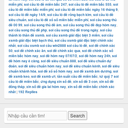
miễn phí
,
soi cầu lô đề miền bắc 247
,
soi cầu lô đề miền bắc 555
,
soi
cầu lô đề miền bắc miễn phí
,
soi cầu lô đề miền bắc ngày 16 tháng 9
,
soi cầu lô đề ngày 14/9
,
soi cầu lô đề rồng bạch kim
,
soi cầu lô đề
siêu chuẩn
,
soi cầu lô đề xổ số miền bắc miễn phí
,
soi cầu song thủ
đề 00 99
,
soi cầu song thủ đề âm
,
soi cầu song thủ đề đẹp hôm nay
,
soi cầu song thủ đề php
,
soi cầu song thủ đề trong ngày
,
soi cầu
thánh lô thần đề xsmb
,
soi cầu xsmb giải đặc biệt 3 miền
,
soi cầu
xsmb giải đặc biệt bạch thủ
,
soi cầu xsmb giải đặc biệt chính xác
nhất
,
soi cầu xsmb soi cầu win2888 soi cầu lô đề
,
soi đề chính xác
50
,
soi đề chính xác ăn
,
soi đề chính xác qua
,
soi đề chính xác số
miền bắc hôm nay
,
soi đề hôm nay 07/07/2
,
soi đề hôm nay 24h
,
soi
đề hôm nay ê càng
,
soi đề siêu chuẩn 888
,
soi đề siêu chuẩn dự
đoán
,
soi đề siêu chuẩn hôm nay
,
soi đề siêu chuẩn kênh
,
soi đề siêu
chuẩn khánh hòa
,
soi đề xổ số hôm nay
,
soi đề xsmb âm dương
,
soi
đề xsmb keo
,
soi đề xsmb ưt
,
tần suất cầu đề miền bắc
,
tứ quý 7 soi
cầu lô đề miền bắc
,
ứng dụng xin số đề
,
xin số đề 3 con
,
xin số đề
đồng tháp
,
xin số đề gia lai hôm nay
,
xin số đề miền bắc chính xác
nhất
|
192
Replies
Search