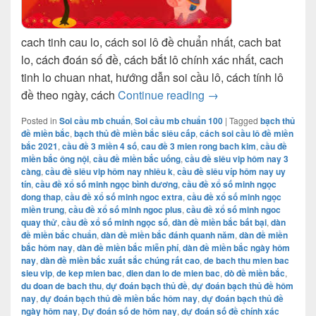
cach tinh cau lo, cách soi lô đề chuẩn nhất, cach bat
lo, cách đoán số đề, cách bắt lô chính xác nhất, cach
tinh lo chuan nhat, hướng dẫn soi cầu lô, cách tính lô
dự đoán bạch thủ đề 
đề theo ngày, cách
Continue reading
→
Posted in
Soi cầu mb chuẩn
,
Soi cầu mb chuẩn 100
|
Tagged
bạch thủ
đề miền bắc
,
bạch thủ đề miền bắc siêu cấp
,
cách soi cầu lô đề miền
bắc 2021
,
cầu đề 3 miền 4 số
,
cau đề 3 mien rong bach kim
,
cầu đề
miền bắc ông nội
,
cầu đề miền bắc uống
,
cầu đề siêu vip hôm nay 3
càng
,
cầu đề siêu vip hôm nay nhiêu k
,
cầu đề siêu víp hôm nay uy
tín
,
cầu đề xổ số minh ngọc bình dương
,
cầu đề xổ số minh ngọc
dong thap
,
cầu đề xổ số minh ngoc extra
,
cầu đề xổ số minh ngọc
miền trung
,
cầu đề xổ số minh ngoc plus
,
cầu đề xổ số minh ngoc
quay thử
,
cầu đề xổ số minh ngọc số
,
dàn đề miền bắc bất bại
,
dàn
đề miền bắc chuẩn
,
dàn đề miền bắc đánh quanh năm
,
dàn đề miền
bắc hôm nay
,
dàn đề miền bắc miễn phí
,
dàn đề miền bắc ngày hôm
nay
,
dàn đề miền bắc xuất sắc chúng rất cao
,
de bach thu mien bac
sieu vip
,
de kep mien bac
,
dien dan lo de mien bac
,
dò đề miền bắc
,
du doan de bach thu
,
dự đoán bạch thủ đề
,
dự đoán bạch thủ đề hôm
nay
,
dự đoán bạch thủ đề miền bắc hôm nay
,
dự đoán bạch thủ đề
ngày hôm nay
,
Dự đoán số de hôm nay
,
dự đoán số đề chính xác