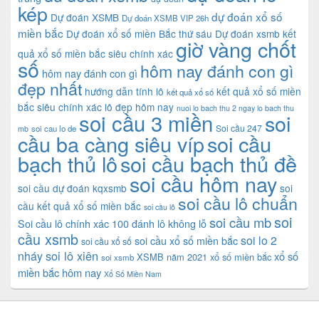
kép
dự đoán xổ số
Dự đoán XSMB
Dự đoán XSMB VIP 26h
miền bắc
Dự đoán xổ số miền Bắc thứ sáu Dự đoán xsmb kết
giờ vàng chốt
quả xổ số miền bắc siêu chính xác
số
hôm nay đánh con gì
hôm nay đánh con gì
đẹp nhất
hướng dẫn tính lô
kết quả xổ số miền
kết quả xổ số
bắc siêu chính xác
lô đẹp hôm nay
nuoi lo bach thu 2 ngay lo bach thu
soi cầu 3 miền
soi
Soi cầu 247
soi cau lo de
mb
cầu ba càng siêu víp
soi cầu
bạch thủ lô
soi cầu bạch thủ đề
soi cầu hôm nay
soi cầu dự đoán kqxsmb
soi
soi cầu lô chuẩn
cầu kết quả xổ số miền bắc
soi cầu lô
soi
soi cầu mb
Soi cầu lô chính xác 100 đánh lô không lỗ
cầu xsmb
soi lo 2
soi cầu xổ số miền bắc
soi cầu xổ số
soi lô xiên
nháy
xổ số
XSMB năm 2021
xổ số miền bắc
soi xsmb
miền bắc hôm nay
Xổ Số Miền Nam