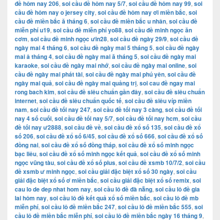
đề hôm nay 206
,
soi cầu đề hôm nay 5/7
,
soi cầu đề hôm nay 99
,
soi
cầu đề hôm nay o jersey city
,
soi cầu đề hôm nay ơi miền bắc
,
soi
cầu đề miền bắc ă tháng 6
,
soi cầu đề miền bắc u nhân
,
soi cầu đề
miễn phí u19
,
soi cầu đề miễn phí yo88
,
soi cầu đề minh ngọc ăn
cơm
,
soi cầu đề minh ngọc ưin28
,
soi cầu đề ngày 29/9
,
soi cầu đề
ngày mai 4 tháng 6
,
soi cầu đề ngày mai 5 tháng 5
,
soi cầu đề ngày
mai â tháng 4
,
soi cầu đề ngày mai ă tháng 5
,
soi cầu đề ngày mai
karaoke
,
soi cầu đề ngày mai nhớ
,
soi cầu đề ngày mai online
,
soi
cầu đề ngày mai phát tài
,
soi cầu đề ngày mai phú yên
,
soi cầu đề
ngày mai quả
,
soi cầu đề ngày mai quảng trị
,
soi cau đề ngay mai
rong bach kim
,
soi cầu đề siêu chuẩn gần đây
,
soi cầu đề siêu chuẩn
internet
,
soi cầu đề siêu chuẩn quốc tế
,
soi cầu đề siêu víp miền
nam
,
soi cầu đề tối nay 247
,
soi cầu đề tối nay 3 càng
,
soi cầu đề tối
nay 4 số cuối
,
soi cầu đề tối nay 5/7
,
soi cầu đề tối nay hcm
,
soi cầu
đề tối nay ư2888
,
soi cầu đề về
,
soi cầu đề xổ số 135
,
soi cầu đề xổ
số 206
,
soi cầu đề xổ số 6/45
,
soi cầu đề xổ số 666
,
soi cầu đề xổ số
đồng nai
,
soi cầu đề xổ số đồng tháp
,
soi cầu đề xổ số minh ngọc
bạc liêu
,
soi cầu đề xổ số minh ngọc kết quả
,
soi cầu đề xổ số minh
ngọc vũng tàu
,
soi cầu đề xổ số plus
,
soi cầu đề xsmb 10/7/2
,
soi cầu
đề xsmb ư minh ngọc
,
soi cầu giải đặc biệt xổ số 30 ngày
,
soi cầu
giải đặc biệt xổ số ơ miền bắc
,
soi cầu giải đặc biệt xổ số remix
,
soi
cau lo de dep nhat hom nay
,
soi cầu lô đề đà nẵng
,
soi cầu lô đề gia
lai hôm nay
,
soi cầu lô đề kết quả xổ số miền bắc
,
soi cầu lô đề mb
miễn phí
,
soi cầu lô đề miền bắc 247
,
soi cầu lô đề miền bắc 555
,
soi
cầu lô đề miền bắc miễn phí
,
soi cầu lô đề miền bắc ngày 16 tháng 9
,