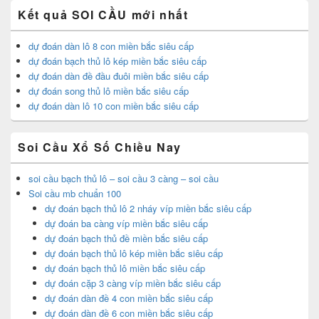
Kết quả SOI CẦU mới nhất
dự đoán dàn lô 8 con miền bắc siêu cấp
dự đoán bạch thủ lô kép miền bắc siêu cấp
dự đoán dàn đề đầu đuôi miền bắc siêu cấp
dự đoán song thủ lô miền bắc siêu cấp
dự đoán dàn lô 10 con miền bắc siêu cấp
Soi Cầu Xổ Số Chiều Nay
soi cầu bạch thủ lô – soi cầu 3 càng – soi cầu
Soi cầu mb chuẩn 100
dự đoán bạch thủ lô 2 nháy víp miền bắc siêu cấp
dự đoán ba càng víp miền bắc siêu cấp
dự đoán bạch thủ đề miền bắc siêu cấp
dự đoán bạch thủ lô kép miền bắc siêu cấp
dự đoán bạch thủ lô miền bắc siêu cấp
dự đoán cặp 3 càng víp miền bắc siêu cấp
dự đoán dàn đề 4 con miền bắc siêu cấp
dự đoán dàn đề 6 con miền bắc siêu cấp