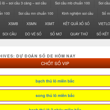
ủ lô – soi cầu 3 càng – soi cầu
Soi cầu mb chuẩn 100
Soi cầ
ẩn 100
Soi cầu mn chuẩn 100
Kinh nghiệm soi cầu
Sổ m
XSMB
XSMN
XSMT
KẾT QUẢ XỔ SỐ
VIETL
SOI CẦU
DÒ VÉ SỐ
SỔ MƠ
QUAY THỬ
SỐ KẾT
HIVES:
DỰ ĐOÁN SỐ DE HÔM NAY
CHỐT SỐ VIP
bạch thủ lô miền bắc
song thủ lô miền bắc
bạch thủ lô 2 nháy miền bắc