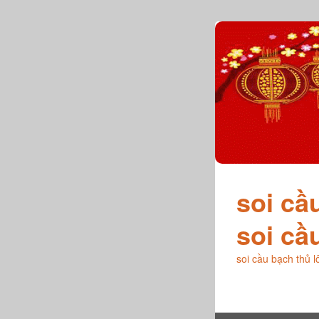
soi cầ
soi cầ
soi cầu bạch thủ l