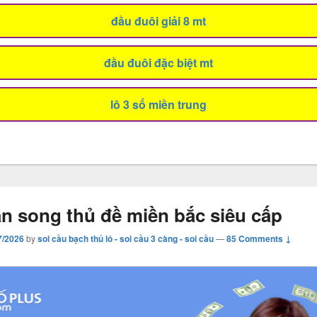
đầu đuôi giải 8 mt
đầu đuôi đặc biệt mt
lô 3 số miền trung
n song thủ đề miền bắc siêu cấp
7/2026
by
soi cầu bạch thủ lô - soi cầu 3 càng - soi cầu
—
85 Comments ↓