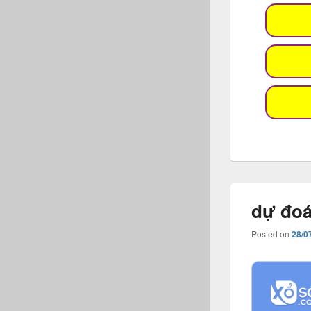
dự đoá
Posted on
28/0