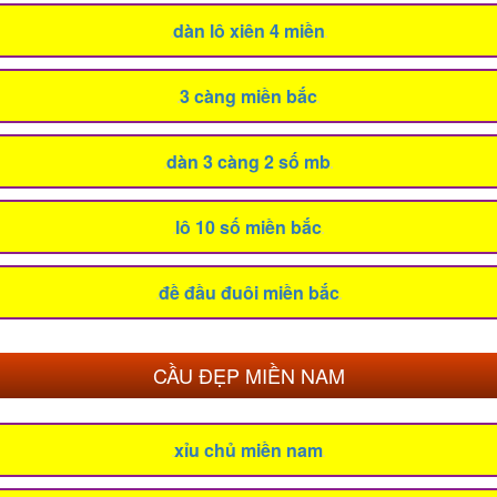
dàn lô xiên 4 miền
3 càng miền bắc
dàn 3 càng 2 số mb
lô 10 số miền bắc
đề đầu đuôi miền bắc
CẦU ĐẸP MIỀN NAM
xỉu chủ miền nam