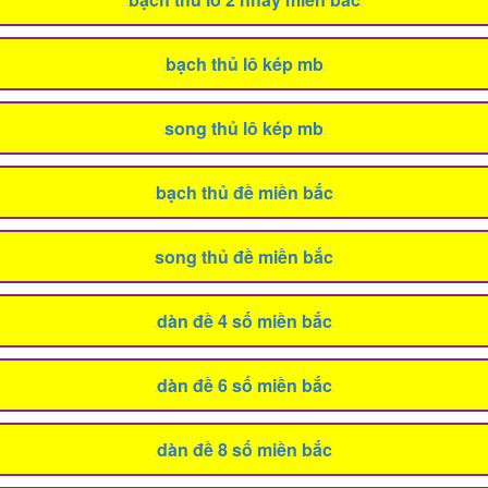
bạch thủ lô kép mb
song thủ lô kép mb
bạch thủ đề miền bắc
song thủ đề miền bắc
dàn đề 4 số miền bắc
dàn đề 6 số miền bắc
dàn đề 8 số miền bắc