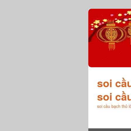
soi cầ
soi cầ
soi cầu bạch thủ l