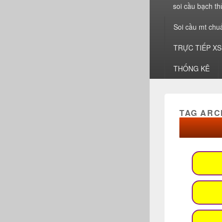
Primary
soi cầu bạch th
menu
Soi cầu mt chu
TRỰC TIẾP XS
THỐNG KÊ
TAG ARC